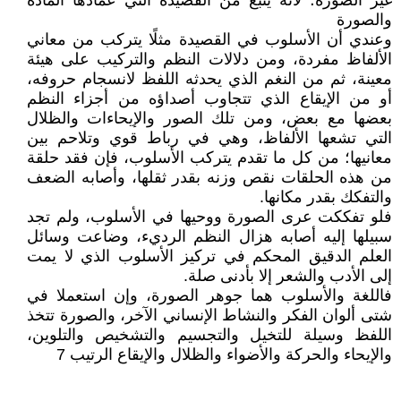
غير الصورة؛ لأنه ينبع من القصيدة التي عمادها المادة
والصورة
وعندي أن الأسلوب في القصيدة مثلًا يتركب من معاني
الألفاظ مفردة، ومن دلالات النظم والتركيب على هيئة
معينة، ثم من النغم الذي يحدثه اللفظ لانسجام حروفه،
أو من الإيقاع الذي تتجاوب أصداؤه من أجزاء النظم
بعضها مع بعض، ومن تلك الصور والإيحاءات والظلال
التي تشعها الألفاظ، وهي في رباط قوي وتلاحم بين
معانيها؛ من كل ما تقدم يتركب الأسلوب، فإن فقد حلقة
من هذه الحلقات نقص وزنه بقدر ثقلها، وأصابه الضعف
والتفكك بقدر مكانها.
فلو تفككت عرى الصورة ووحيها في الأسلوب، ولم تجد
سبيلها إليه أصابه هزال النظم الرديء، وضاعت وسائل
العلم الدقيق المحكم في تركيز الأسلوب الذي لا يمت
إلى الأدب والشعر إلا بأدنى صلة.
فاللغة والأسلوب هما جوهر الصورة، وإن استعملا في
شتى ألوان الفكر والنشاط الإنساني الآخر، والصورة تتخذ
اللفظ وسيلة للتخيل والتجسيم والتشخيص والتلوين،
والإيحاء والحركة والأضواء والظلال والإيقاع الرتيب 7