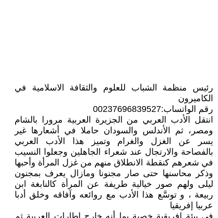
رئيس منظمة الشباب للعلوم والثقافة الاسلامية في
الكاميرون
رقم الواتساب:00237696839527
انتقل الأدب العربي من الجزيرة العربية مرورا بالشام
ومصر، ثم الأندلس والسودان حاملا في أشعارها غير
يسر عن الغزل والغرام وتميز هذا الأدب العربي
بالفصاحة والارتجال عند شعراء الجاهلين وجعلوا النسيب
في شعرهم كنقطة الانطلاق منهم من غزل المرأة وأحبها
وذكر محاسنها حتى صار مجنونا ومازال يعرف بمجنون
ليلى ولهم صور خيالية طريفة عن المرأة كالنابغة ابن
ربيعة ، و توسَّع هذا الأدب مع روائعه وآفاقه وخلق أدبا
عربيا إفريقيا
في بيئة افريقية خصبة بما أنه خارج إطارات العربية ثم