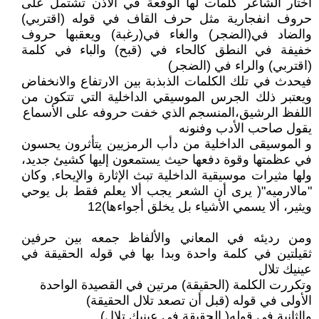
اختار الشاعر كلمات لها الوقعة في الأذن تشتمل على
حروف انفجارية مثل حرف القاف في قوله (اقتربي)
والضاد في(الضجر) والغاء في(رغبة) ويعقبها حروف
خفيفة في النطق كالحاء في (قبح) والباء في كلمة
(اقتربي) والراء في (الضجر)
فيحدث في تلك الكلمات الذبذبة بين الارتفاع والانخفاض
ويعتبر ذلك الجرس الموسيقي الداخلية التي تتكون من
اللفظ الرشيق،المنسجم الذي خفت حروفه على الأسماع
يقول صاحب الأدب وفنونه
و الموسيقى الداخلية من دأب الرمزيين يتأثرون يحسون
في عظمتها وقوة دفعها حيث يستمعون إليها كشيئ جديد،
ولها مثيرات موسيقية الداخلية تبث الإثارة والإيحاء, وكان
"مالارميه"( يرى أن الشعر يجب ألا يعلم فقط بل يوحي
ويثير، ألا يسمي الأشياء بل يخلق أجواءها)12
ومن رديئه في المعاني والألفاظ جمعه بين حرفين
ثقيلتين في كلمة واحدة وبدا بها في قوله الحقيقة في
عينيك تلال
وتكررت الكلمة (الحقيقة) مرتين في القصيدة الواحدة
الأولى في قوله (قبل أن تصعد تلال الحقيقة)
والثانية في قوله( الحقيقة في عينيك تلال)