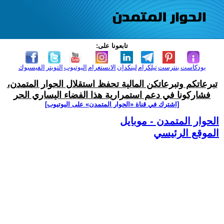
تابعونا على:
بودكاست
بنترست
تيلكرام
لينكدإن
الانستغرام
اليوتيوب
التويتر
الفيسبوك
تبرعاتكم وتبرعاتكن المالية تحفظ استقلال الحوار المتمدن،
فشاركونا في دعم استمرارية هذا الفضاء اليساري الحر
[اشترك في قناة ‫«الحوار المتمدن» على اليوتيوب]
الحوار المتمدن - موبايل
الموقع الرئيسي