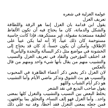
عولمة الغزلية في شعره
تعريف الغزل
يقول ابن قدامة بان الغزل إنما هو الرقة واللطافة
والشكل والدماثة، كان ما يحتاج فيه أن تكون الألفاظ
لطيفة مستعذبة مقبولة، غير مستكرهة، فإذا كانت جاسية
مستوخمة كان ذلك عيباً، إلا أنه لما يكن عيباً على
الإطلاق، وأمكن أن يكون حسناً، إذ كان قد يحتاج إلى
الخشونة في مواضع مثل ذكر البسالة والنجدة واليأس8
قد اختلف المؤرخين والنقاد في تعريف الغزل والنسيب
والتشبيب منهم من يقال بأنها شيء واحد ومنهم من قال
بالعكس
لان الغزل ذكر يخص ذكر أعضاء الظاهرة في المحبوب
والنسيب هو بث الشوق وتذكر ماضي الأيام وأما التشبيب
هو ذكر أيام الشباب واللهو
يقول صاحب البديع في نقد الشعر
يخلط البعض بين النسيب والتشبيب والتغزل كلها بمعنى
واحد.. وأما الغزل فهو إلف النساء، والتخلق بما يوافقهن،
فمن جعله بمعنى التغزل فقد أخطأ، وقد نبه على ذلك