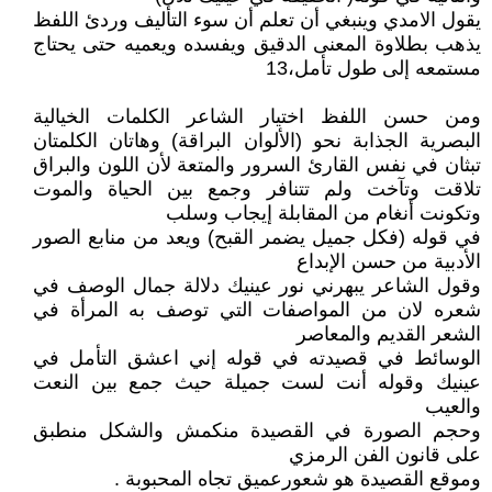
يقول الامدي وينبغي أن تعلم أن سوء التأليف وردئ اللفظ
يذهب بطلاوة المعنى الدقيق ويفسده ويعميه حتى يحتاج
مستمعه إلى طول تأمل،13
ومن حسن اللفظ اختيار الشاعر الكلمات الخيالية
البصرية الجذابة نحو (الألوان البراقة) وهاتان الكلمتان
تبثان في نفس القارئ السرور والمتعة لأن اللون والبراق
تلاقت وتآخت ولم تتنافر وجمع بين الحياة والموت
وتكونت أنغام من المقابلة إيجاب وسلب
في قوله (فكل جميل يضمر القبح) ويعد من منابع الصور
الأدبية من حسن الإبداع
وقول الشاعر يبهرني نور عينيك دلالة جمال الوصف في
شعره لان من المواصفات التي توصف به المرأة في
الشعر القديم والمعاصر
الوسائط في قصيدته في قوله إني اعشق التأمل في
عينيك وقوله أنت لست جميلة حيث جمع بين النعت
والعيب
وحجم الصورة في القصيدة منكمش والشكل منطبق
على قانون الفن الرمزي
وموقع القصيدة هو شعورعميق تجاه المحبوبة .