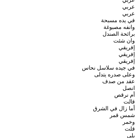
عربي
عربي
عربي
في يده مسبحة
وانفه مصبوغة
برائحة الصندل
وان شئت
إفريقي
إفريقي
إفريقي
في جيده سلاسل نحاس
وعلى صدره يتدلى
عقد من صدف
انصل
أم نرقص
قالت
أما زال في الشرق
شمس قمر
وخمر
قلت
بلى