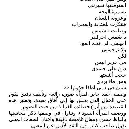
استوقفتها فعيرتني
بسمرة الوجه
وعروبة اللسان
فتنكرت للمئذنة والمحراب
وصليت للشمس
يا شمس احرقيني
أحيليني إلى فحم اسود
ولا ترحميني
لكن
من حرير اليمن
درع على جسدي
حجب أشعتها
ومن ماء بردى
شيئ في دمي اطفا جذوتها 22
وصف احمد جابر المرأة صورة رائعة وتأليف دقيق يقوم
على الخيال الذي يحلق بها إلى آفاق بعيدة، وتعتبر هذه
القصيدة من أبرع قصائده الغزلية من حيث التصوير
ووصف المرأة السوداء وتناول في وصفها ذكر محاسنها
بألفاظ حسن ومعان غامضة دقيقة واختار الصفات المثلى
يقول صاحب كتاب في النقد الأدبي عن المعنى