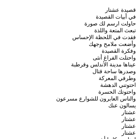
قصيدة عشتار
في أبيات القصيدة
حاولت ارسم لك صورة
تبعث المتعة واللذة
فقدت في اللحظة الإحساس
وأضعت ملامح وجهك
وفكرة القصيدة
واحتلت الفراغ أنثى
عيناها مدينة الأندلس وقرطبة
وصدرها ساحة قتال
وطرفي المعركة
احتوتني الدهشة
واحتوتك الحسرة
والناس العابرون للشوارع مسرعون
يسالون عنك
عشتار
عشتار
عشتار
عشتار