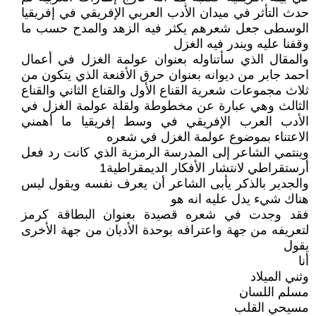
حدث التأثر في ميدان الأدب العربي الإفريقي في إفريقيا
الوسطى جعل شعرهم يكثر فيه الزهد والمدح حسب ما
وقفنا عليه ويندر فيه الغزل
والمقال الذي سأتناوله بعنوان عولمة الغزل في أعمال
احمد جابر من ديوانه بعنوان حرق الأقنعة الذي يتكون من
ثلاث مجموعات شعرية القناع الأول والقناع الثاني والقناع
الثالث وهي عبارة عن مخطوطة ولقلة عولمة الغزل في
الأدب العرب الإفريقي في وسط إفريقيا ما أهمني
الاعتناء بموضوع عولمة الغزل في شعره
وينتمي الشاعر إلى المدرسة الرمزية الذي كانت رد فعل
أرستقراطي لانتشار الأفكار الديمقراطية1
والجدير بالذكر يأبى الشاعر أن يعرف نفسه ويقول ليس
هناك شيء يدل عليه انه هو
فقد وجدت في شعره قصيدة بعنوان البطاقة كرمز
لتعريفه من جهة واعترافه بوحدة الأديان من جهة الأخرى
يقول
أنا
وثني الميلاد
مسلم اللسان
مسيحي القلب