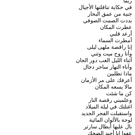
ربما
في حكاية تناقلتها الأجيال
جنية من عمق البحار
بددت الصمت الصوفي
عطرت المكان
أرعد قلبي
أمطرت السماء
إنا راقصة ملهى ليلى
وأنا روح ميت وثني
أثناء الليل العب دور الجان
وآناء النهار ساحر دجال
ماذا تطلبين
أعرفك على مر الأزمان
مالا يسعه المكان
كن ما شئت
وعلميني رقصة النار
اغتلتك في ليلة الميلاد
واستقبلت الفجر الجديد
لوحة بالألوان المائية
بال عليها أبطال سارتر
عفوا إنا أجيد الضحك