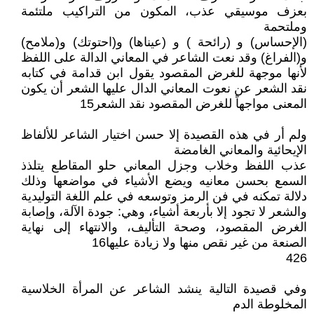
بعزف موسيقي عذب، المكون من التراكيب ملتئمة
وملتحمة
(الإحساس) و (رائحة ) و (عيناها) و(احتوتك) و(ملامح)
و(الفراغ) وقد نعت الشاعر في المعاني الدالة على اللفظ
لأنها موجهة للغرض المقصود يقول ابن قدامة في كتابه
نقد الشعر عن نعوت المعاني الدال عليها الشعر أن يكون
المعنى مواجهاً للغرض المقصود نقد الشعر15
ولم أر في هذه القصيدة إلا حسن اختيار الشاعر للألفاظ
الإيحائية والمعاني الغامضة
عذب اللفظ وخلاب وجزل المعاني حلو المقاطع يتلذذ
السمع بحسن معانيه ويضع الأشياء في مواضعها وذلك
دلالة تمكنه في فن الرمز وتوسعه في علم اللغة التوليدية
والشعر لا تجود إلا بأربعة أشياء، وهي: جودة الآلة، وإصابة
الغرض المقصود، وصحة التأليف، والانتهاء إلى نهاية
الصنعة من غير نقص منها ولا زيادة عليها16
426
وفي قصيدة التالية ينشد الشاعر عن المرأة الخلاسية
المخلوطة الدم