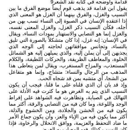
قدامة وأوضحه في كتابه نقد الشعر9
يقول ابن قدامة قد يذهب قوم أيضاً موضع الفرق ما بين
النسيب والغزل، والفرق بينهما أن الغزل هو المعنى الذي
إذا اعتقده الإنسان في الصبوة إلى النساء نسب بهن من
أجله، فكأن النسيب ذكر الغزل، والغزل المعنى نفسه،
والغزل إنما هو التصابي والاستهتار بمودات النساء، ويقال
في الإنسان: إنه غزل، إذا كان متشكلاً بالصورة التي تليق
بالنساء، وتجانس موافقاتهن لحاجته إلى الوجه الذي
يجذبهن إلى أن يملن إليه، والذي يميلهن إليه هو الشمائل
الخلوة، والمعاطف الظريفة، والحركات اللطيفة، والكلام
المستعذب، والمزاح المستغرب، ويقال لمن يتعاطى هذا
المذهب من الرجال والنساء: متشاج، وإنما هو متفاعل
من الشجا، أي متشبه بمن قد شجاه الحب.
وإذ قد بان أن الذي قلناه على ما قلنا، فيجب أن يكون
النسيب الذي يتم به الغرض هو ما كثرت فيه الأدلة على
التهالك في الصبابة، وتظاهرت فيه الشواهد على إفراط
الوجد واللوعة، وما كان فيه من التصابي والرقة، أكثر مما
يكون فيه من الخشن والجلادة، ومن الخشوع والذلة،
أكثر مما يكون فيه من الإباء والعز، وأن يكون جماع الأمر
ما ضاد التحفظ والعزيمة، ووافق الانحلال والرخاوة، فإذا
كان النسيب كذلك فهو المصاب به الغرض.