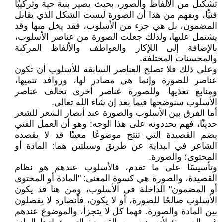
تشكيل من الألفاظ والصور، بحيث يصير بنية حية وتركيبًا
فنيًّا، ويفهم من هذا أن الصورة ليست الشكل الذي يقابل
المضمون، بل هي جزء من الأسلوب، فقد يخل منها وقد
يشتمل عليها، ولذلك جعلت الصورة من عناصر الأسلوب،
بالإضافة إلى اللإكار والعواطف والألفاظ المركبة
والمحسنات المختلفة.
وعلى ذلك فلا تصلح العناصر السابقة للأسلوب أن تكون
عناصر للصورة وإنما هي مصادر لها، وروافد تنميها،
ومنابع تغذيها، وللصورة عناصر أخرى تخالف عناصر
الأسلوب سنوضحها فيما بعد إن شاء الله تعالى.
أما الفرق بين الأسلوب والصورة عند أنصار الشعر للشعر
حديثًا، فهم يحددونه على هذا الوجه: وهو أن العمل الفني
يضم القصيدة التي تنتج موضوعًا معينًا قد لا يقصده
الشاعر في البداية عن طريق وسيلتين هما: المادة أو
المحتوى؛ والصورة.
وتأسيسًا على ما تقدم، فالأسلوب عندهم هو نظام
القصيدة، والصورة هي كسوة المعنى: "المادة أو المحتوى
أو المضمون" الداخلة في الأسلوب، ومن هنا قد يكون
الأسلوب صالحًا للصورة، أو لا يكون، فأنصاره لا يفصلون
بين المادة والصورة. فهما كل لا يتجزأ، والموضوع عندهم