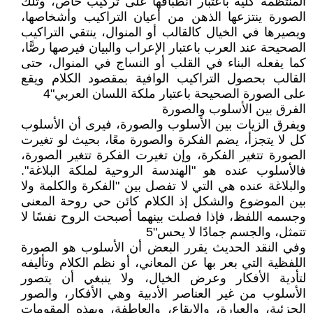
المنتظمة كلية باعتبار انطباقها على تركيب خاص، وتلك
الصورة ينتزعها الذهن من أعيان التراكيب وأشخاصها،
ويصيرها في الخيال كالقالب أو المنوال، ينتقي التراكيب
الصحيحة عند العرب باعتبار الإعراب والبيان فيرصها رصًّا،
كما يفعله البناء في القلب أو النساج في المنوال، حتى
القالب بحصول التراكيب الوافية بمقصود الكلام ويقع
على الصورة الصحيحة باعتبار ملكة اللسان العربي"4
الفرق بين الأسلوب والصورة
ويفرق الزيات بين الأسلوب والصورة، فيرى أن الأسلوب
كل لا يتجزأ، يضم الفكرة والصورة معًا، بحيث لو تغيرت
الصورة تتغير الفكرة، وإن تغيرت الفكرة تتغير الصورة،
فالأسلوب عنده هو "الهندسة الروحية لملكة البلاغة".
والبلاغة عنده هي التي لا تفصل بين "الفكرة والكلمة ولا
بين الموضوع والشكل إذ الكلام كائن حي روحة المعنى
وجسمه اللفظ، فإذا فصلت بينهما أصبحت الروح نفسًا لا
تتمثل، والجسم جمادًا لا يحس"5
وفي النقد الحديث يقرر البعض أن الأسلوب هو الصورة
اللفظية التي بعر بها عن المعاني، أو نظم الكلام وتأليفه
لتأدية الأفكار وعرض الخيال، ولا ينبغي أن يتصور
الأسلوب من غير العناصر الأدبية وهي الأفكار، والصور
الجزئية، والعبارة، والإيقاع، والعاطفة، وبهذه المقومات