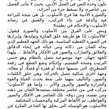
تكون وحدة النص في العمل الأدبي، بحيث لا يتأتى الفصل
بين عناصره، ولا يسقط جزء من أجزائه.
والصورة الأدبية هنا فرع الأسلوب، بل هي نتيجة للبراعة
فيه والدقة في بناء التركيب، والعمق في رصانة
الأسلوب، والإحكام في نظمه6
وينص على الفرق بين الأسلوب والصورة فيقول:
"فالأسلوب إذًا هو طريقة خلق الفكرة وتوليدها، وإبرازها
في الصورة اللفظية المناسبة، هو ذلك الجهد العظيم الذي
يبذله الفنان من ذكائه ومن خياله في إيحاء الدقائق
والعلائق والعبارات والصور في الأفكار والألفاظ ... ولهذا
الجهد جهتان جهة موضوعية تتصل بالنظام وهو حسن
الترتيب وصحة التقسيم، وإحكام وضع القطع في رقعة
الشطرنج، التي نسميها جملة أو فقرة أو فصلًا، أو مقالة،
وجهة أخرى شكلية تتصل بالحركة، وهي خلق الكلمات
والصور، والتأليف بينهما على نمط يحدث الحياة والقوة
والحرارة والصور والبروز والأثر ... وإنما هو "الأسلوب"
مركب فني من عناصر مختلفة يستمدها الفنان من ذهنه
ومن نفسه، ومن ذوقه، تلك العناصر هي الأفكار والصور
والعواطف، ثم الألفاظ المركبة والمحسنات المختلفة.
فالأسلوب هو الوسيلة التي يخلق بها الشاعر الفكرة في