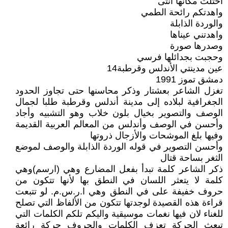
احتلت مكانها أنثى
واهدتكم رائحة الطمي
والوردة الذابلة
واهدتني عيناها
وصدرها صورة
وحجبت بجدائلها فرسي
عين مدينتي الأندلس وقرطبة14
دمشق تموز 1991
تغزل الشاعر بعشتار وذكر محاسنها حتى تجاوز الحدود
الجغرافية لبلاده إلى مدينة أندلس وقرطبة طلبا لجمال
الوصف والتصوير بخيال بلون خلاب وهو التشبيه وأجاد
وأحسن في الوصف وأندلس من المعالم العربية القديمة
وفيها بلغ الموشحات والأزجال ذروتها
وأحسن التصوير في قوله الوردة الذابلة والوصف لموضع
الثغر بساحة قتال
ذكر الشاعر كلمة تبدأ بفعل المضارع وهي (ارسم)وهي
كلمة لا يتعثر اللسان في النطق بها لأنها تتكون من
حروف خفيفة على في النطق وهي ا.ر.س.م. لو تتبعت
قراءة هذه القصيدة لوجدتها تتكون من الألفاظ التي تصلح
للغناء لان فيها نغمات موسيقية واليكم تلكم الكلمات التي
تبعث الحركة تعزف الكلمات والحروف حركة رائعة