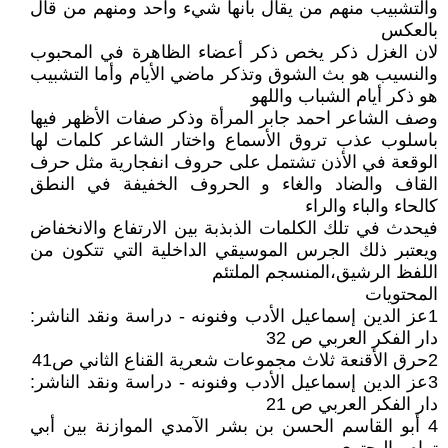
والتشبيب منهم من يقال بأنها شيء واحد ومنهم من قال
بالعكس
لان الغزل ذكر يخص ذكر أعضاء الظاهرة في المحبوب
والنسيب هو بث الشوق وتذكر ماضي الأيام وأما التشبيب
هو ذكر أيام الشباب واللهو
وصف الشاعر احمد جابر المرأة وذكر صفات الأظهر فيها
باسلوب عذب تروق الأسماع واختار الشاعر كلمات لها
الوقعة في الأذن تشتمل على حروف انفجارية مثل حرف
القاف والضاد والغاء و الحروف الخفيفة في النطق
كالحاء والباء والراء
فيحدث في تلك الكلمات الذبذبة بين الارتفاع والانخفاض
ويعتبر ذلك الجرس الموسيقي الداخلية التي تتكون من
اللفظ الرشيق،المنسجم الملتئم
المحتويات
1عز الدين إسماعيل الأدب وفنونه - دراسة ونقد الناشر:
دار الفكر العربي ص 32
2حرق الأقنعة ثلاث مجموعات شعرية القناع الثاني ص41
3عز الدين إسماعيل الأدب وفنونه - دراسة ونقد الناشر:
دار الفكر العربي ص 21
4 أبو القاسم الحسن بن بشر الآمدي الموازنة بين أبي