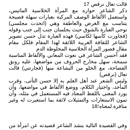
قالت تعال نرقص 17
ذكر الشاعر حواره مع المرأة الخلاسية الماتيس،
واستعمل الألفاظ الوصف المركبة بعبارات سهلة فصيحة
يتناسب مع الغرض والعاطفة وهي (اتخذت مجلسي)
توحي العبارة بالشوق حيث يجلسان جنب إلى جنب وقوله
(فجاورت كأسها لكاسي) فهذه العبارة تدل حسن تصوير
الشاعر للثقافة الغربية اللائقة لهذا المقام فلكل مقام
مقال فصور المرأة الخلاسية المخلوطة الدم
فقد أحسن الشاعر في نعوت المعاني والألفاظ المناسبة
سمحة، سهل مخارج الحروف من مواضعها، عليه رونق
الفصاحة، مع الخلو من البشاعة منها (فجارتني) قالت
تعال (نرقص)
وليس الشعر عند أهل العلم به إلا حسن التأتى، وقرب
المأخذ، واختيار الكلام، ووضع الألفاظ في مواضعها، وأن
يورد المعنى باللفظ المعتاد فيه المستعمل في مثله، وأن
تمون الاستعارات والتمثيلات لائقة بما استعيرت له وغير
منافرة لمعناه؛18
وفي القصيدة التالية ينشد الشاعر قصيدته عن امرأة من