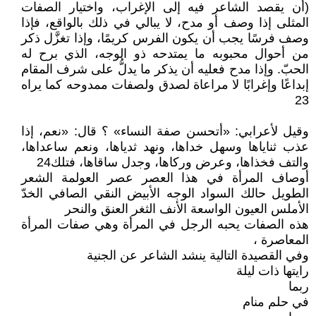
(أن يقصد الشاعر فيه إلى الإغراب، واختيار الصفات
المثلى إذا وصف أو مدح، لا يبالي في ذلك بالواقع، فإذا
وصف فرسًا يجب أن يكون الفرس كريمًا، وإذا تغزَّل ذكر
من أحوال محبوبه ما يمتدحه ذو الوجه، الذي برح له
الحبّ. وإذا مدح فعليه أن يذكر ما يدلُّ على شرف المقام
إبداعًا وإغرابًا لا مراعاة لصدق ولصفات ممدوحه كما يراه
23
وقيل لأعرابي: «أتحسن صفة النساء» ؟ قال: «نعم، إذا
عذب ثناياها وسهل خداها، ونهد ثدياها، ونعم ساعداها،
والتف فخذاها، وعرض وركاها، وجدل ساقاها، فتلك24
أوصاف المرأة في هذا العصر عصر العولمة الشعر
الطويل حالك السواد الوجه الأبيض النقي الصافي الخدّ
الأملس العيون الواسعة الأنف الثغر العنق والنحر
هذه الصفات يحبه الرجل في المرأة وهي صفات المرأة
المعاصرة ،
وفي القصيدة التالية ينشد الشاعر عن الجنية
رايتها ذات ليلة
ربما
في حلم منام