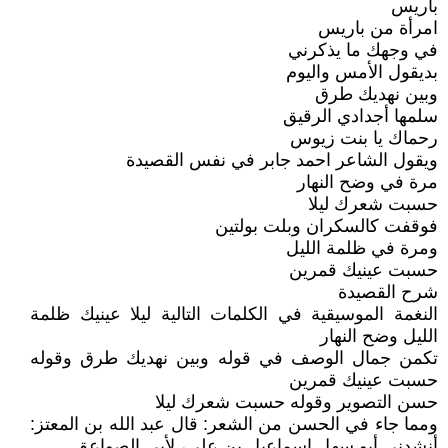
باريس
امرأة من باريس
في وجهك ما يذكرني
بديقول الأمس واليوم
وبين نهديك طرق
سلمها أجدادي الرقيق
رحماك يا بنت زيوس
ويقول الشاعر احمد جابر في نفس القصيدة
مرة في وضح النهار
حسبت شعرك ليلا
فوقفت كالسكران وبلت بولتين
ومرة في ظلمة الليل
حسبت عينيك قمرين
شرح القصيدة
النغمة الموسيقية في الكلمات التالية ليلا عينيك ظلمة
الليل وضح النهار
تكمن جمال الوصف في قوله وبين نهديك طرق وقوله
حسبت عينيك قمرين
حسن التصوير وقوله حسبت شعرك ليلا
ومما جاء في الحسن من الشعر: قال عبد الله بن المعتز:
أنشدني أبو سهل إسماعيل بن علي، لأبي الصواعق