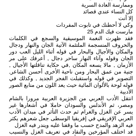
وممارسة العادة السرية
كل النساء عندي قصائد
إلا أنت
وكي لا أحطنك في تابوت المفردات
مارست فيك الدم 25
فقد ظهرت النغمة الموسيقية والسجع في الكلمات
والحروف المنسجمة الملتئمة الآتية الجان والنهار ودجال
والمكان والأجيال والبحار في قوله أثناء الليل العب دور
الجان وقوله وآناء النهار ساحر دجال , أعرفك على مر
الأزمان , مالا يسعه المكان ,في حكاية تناقلتها الأجيال ,
جنية من عمق البحار ومن ناحية الأخرى أحسن الشاعر,
التصوير في قوله واستقبلت الفجر الجديد , وكذلك في
قوله لوحة بالألوان المائية حيث يعد اللون من منابع الصور
الأدبية
انتقل الأدب العربي من الجزيرة العربية مرورا بالشام
ومصر، ثم الأندلس والسودان حاملا في أشعارها غير
يسر عن الغزل والغرام ثم حدث التأثر في ميدان الأدب
العربي الإفريقي في إفريقيا الوسطى جعل شعرهم يكثر
فيه الزهد والمدح حسب ما وقفنا عليه ويندر فيه الغزل
قد اختلف المؤرخين والنقاد في تعريف الغزل والنسيب