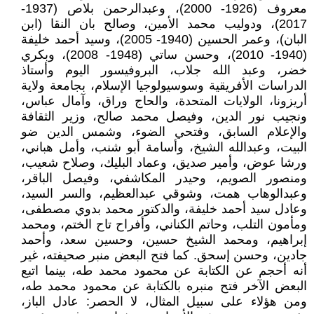
معروف (1926- 2000)، وعبدالرحمن بلاص (1937-
2017)، ودوليب محمد الأمين، وصالح بان النقا (ابن
البان)، وعمر الحسين (1940- 2005)، وسيد أحمد خليفة
(1940- 2010)، وحسن ساتي (1948- 2008)، وبكري
خضر، وعبد الله جلاب، البروفيسور اليوم وأستاذ
الدراسات الأفريقية وسوسيولوجيا الإسلام، بجامعة ولاية
أريزونا، الولايات المتحدة، والحاج وراق، وآمال عباس،
ونجيب نور الدين، وفيصل محمد صالح، وزير الثقافة
والإعلام السابق، وفتحي الضوء، وشمس الدين ضو
البيت، وعبدالله الشيخ، وأسامة أبو شنب، وأمل هباني،
ورشا عوض، وأمير صديق، وعماد البليك، وصلاح شعيب،
ومنصور الصويم، وحيدر المكاشفي، وفيصل الباقر،
وعبدالوهاب همت، وشوقي عبدالعظيم، والسر السيد،
وعادل سيد أحمد خليفة، والدكتور محمد بدوي مصطفى،
ومأمون التلب، وحاتم الكناني، وأفراح تاح الختم، ومحمد
إبراهيم، ومحمد الشيخ حسين، وحسين سعد، وأحمد
جادين، وحسن إسحق. كما فتح البعض منبر صحيفته، غير
أنه أحجم عن الكتابة عن محمود محمد طه، بينما اتبع
البعض الآخر فتح منبره بالكتابة عن محمود محمد طه،
ومن هؤلاء على سبيل المثال، لا الحصر: عادل الباز،