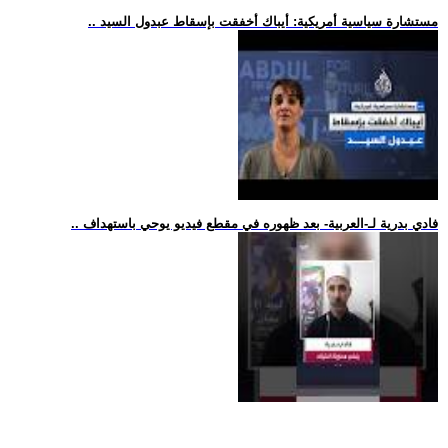
.. مستشارة سياسية أمريكية: أيباك أخفقت بإسقاط عبدول السيد
.. فادي بدرية لـ-العربية- بعد ظهوره في مقطع فيديو يوحي باستهداف