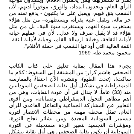
بقدر ما نستغربهما مِمَنْ يحملون الأقلام، ويتصدون لتوجيه
الرأي العام، ويجدون المداد، والورق، موفوراً لديهم، لأن
الشعب يثق فيهم، ويقبل على ما يكتبون - يدفع ثمنه من
حر ماله، ويقبل عليه يقرأه، ويستظهره– من مثل هؤلاء
يستغرب سوء الفهم، ويستغرب سوء النية.. بل من مثل
هؤلاء قد لا يقبل صرف ولا عدل.. لأن في عملهم خيانة
لأمانة الثقافة، وخيانة لرسالة القلم، وخيانة لأمانة الثقة..
الثقة الغالية التي أودعها الشعب في حملة الأقلام".
محمود محمد طه، 1969
يجيء هذا المقال بمثابة تعليق على كتاب الكاتب
الصحفي هاشم كرار: من المشنقة إلى السقوط: كلام ما
ساكت!، (تحت الطبع)، وننشره الآن احتفاءً بالممارسة
الديمقراطية في تشكيل أول نقابة للصحفيين السودانيين
منذ (33) عاماً. لا جدال في أن عودة النقابات، وهي من
أهم مظاهر التحول الديمقراطي وضماناته، ومن أقوى
التعابير عن المشاركة الجماعية والتفاعل القاعدي للرأي
العام، تمثل محطة مهمة من محطات الانتصار لثورة
ديسمبر السودانية المجيدة. ومن بشائر نجاح الثورة،
ومؤشرات التجسيد لتعبير الردة مستحيلة عن الثورة
السودانية أن تكون نقابة الصحفيين هي أول نقابة تتشكل