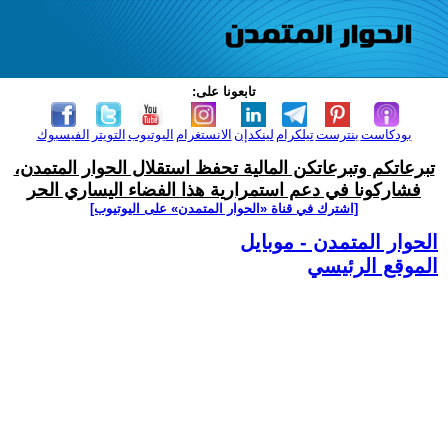
تابعونا على:
بودكاست
بنترست
تيلكرام
لينكدإن
الانستغرام
اليوتيوب
التويتر
الفيسبوك
تبرعاتكم وتبرعاتكن المالية تحفظ استقلال الحوار المتمدن،
فشاركونا في دعم استمرارية هذا الفضاء اليساري الحر
[اشترك في قناة ‫«الحوار المتمدن» على اليوتيوب]
الحوار المتمدن - موبايل
الموقع الرئيسي