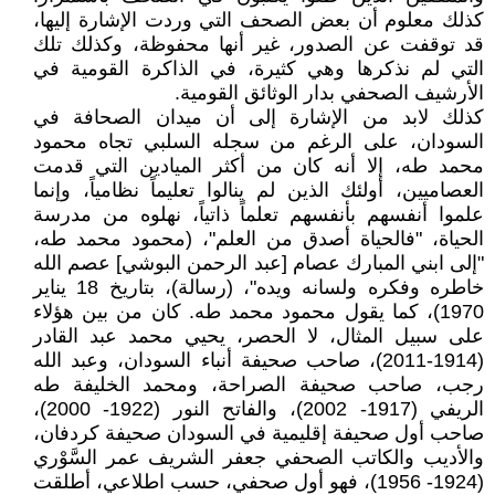
كذلك معلوم أن بعض الصحف التي وردت الإشارة إليها،
قد توقفت عن الصدور، غير أنها محفوظة، وكذلك تلك
التي لم نذكرها وهي كثيرة، في الذاكرة القومية في
الأرشيف الصحفي بدار الوثائق القومية.
كذلك لابد من الإشارة إلى أن ميدان الصحافة في
السودان، على الرغم من سجله السلبي تجاه محمود
محمد طه، إلا أنه كان من أكثر الميادين التي قدمت
العصاميين، أولئك الذين لم ينالوا تعليماً نظامياً، وإنما
علموا أنفسهم بأنفسهم تعلماً ذاتياً، نهلوه من مدرسة
الحياة، "فالحياة أصدق من العلم"، (محمود محمد طه،
"إلى ابني المبارك عصام [عبد الرحمن البوشي] عصم الله
خاطره وفكره ولسانه ويده"، (رسالة)، بتاريخ 18 يناير
1970)، كما يقول محمود محمد طه. كان من بين هؤلاء
على سبيل المثال، لا الحصر، يحيي محمد عبد القادر
(1914-2011)، صاحب صحيفة أنباء السودان، وعبد الله
رجب، صاحب صحيفة الصراحة، ومحمد الخليفة طه
الريفي (1917- 2002)، والفاتح النور (1922- 2000)،
صاحب أول صحيفة إقليمية في السودان صحيفة كردفان،
والأديب والكاتب الصحفي جعفر الشريف عمر السَّوْري
(1924- 1956)، فهو أول صحفي، حسب اطلاعي، أطلقت