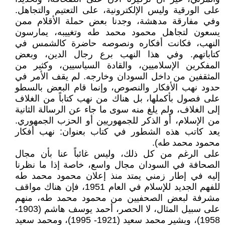
على الورقية وليس الإلكترونية، على التعتيم والتجاهل.
وفي مفارقة مدهشة، وجدنا بعض حملة الأقلام ممن
يسعون لتجاهل محمود محمد طه وتغييبه، يمارسون
النهب، فكانت أفكاره ونصوصه حاضرة كالشمس في
كتاباتهم. وفي هذا النهب برع رجال الدين، وبعض
المفكرين الإسلاميين، والقادة السياسيين، وكثير من
المثقفين من داخل السودان وخارجه. لم يقف الأمر في
حدود نهب الأفكار والنصوص، وإنما قام البعض بالسطو
على فصول بأكملها، بل هناك من نهب كتاباً من الغلاف
إلى الغلاف، ولم يلغ منه سوى ما جاء عن الرسالة الثانية
من الإسلام، أو الذكر للجمهوريين أو الحزب الجمهوري.
يعد كاتب هذه الشطور في كتاب بعنوان: نهب أفكار
محمود محمد طه).
على الرغم من كل ذلك، وليس غائباً عنا بأن مجال
الصحافة في السودان مجال واسع، خاصة إذا ما نظرنا
إليه في إطار زمني يمتد منذ إعلان محمود محمد طه
للفهم الجديد للإسلام في العام 1951، فإن هناك مواقف
مشرفة لبعض الصحفيين من محمود محمد طه، منهم
على سبيل المثال، لا الحصر، أحمد يوسف هاشم (1903-
1958)، وبشير محمد سعيد (1921- 1995)، ومحمد سعيد