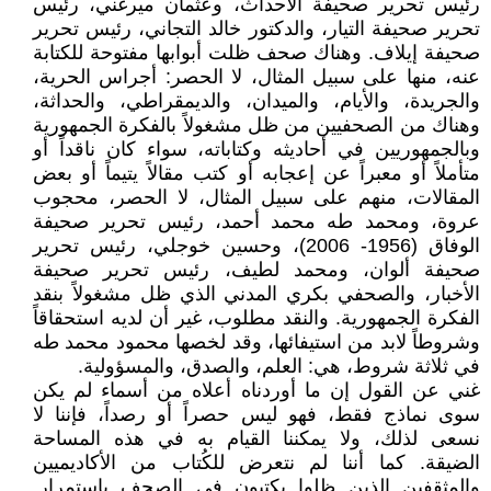
رئيس تحرير صحيفة الأحداث، وعثمان ميرغني، رئيس
تحرير صحيفة التيار، والدكتور خالد التجاني، رئيس تحرير
صحيفة إيلاف. وهناك صحف ظلت أبوابها مفتوحة للكتابة
عنه، منها على سبيل المثال، لا الحصر: أجراس الحرية،
والجريدة، والأيام، والميدان، والديمقراطي، والحداثة،
وهناك من الصحفيين من ظل مشغولاً بالفكرة الجمهورية
وبالجمهوريين في أحاديثه وكتاباته، سواء كان ناقداً أو
متأملاً أو معبراً عن إعجابه أو كتب مقالاً يتيماً أو بعض
المقالات، منهم على سبيل المثال، لا الحصر، محجوب
عروة، ومحمد طه محمد أحمد، رئيس تحرير صحيفة
الوفاق (1956- 2006)، وحسين خوجلي، رئيس تحرير
صحيفة ألوان، ومحمد لطيف، رئيس تحرير صحيفة
الأخبار، والصحفي بكري المدني الذي ظل مشغولاً بنقد
الفكرة الجمهورية. والنقد مطلوب، غير أن لديه استحقاقاً
وشروطاً لابد من استيفائها، وقد لخصها محمود محمد طه
في ثلاثة شروط، هي: العلم، والصدق، والمسؤولية.
غني عن القول إن ما أوردناه أعلاه من أسماء لم يكن
سوى نماذج فقط، فهو ليس حصراً أو رصداً، فإننا لا
نسعى لذلك، ولا يمكننا القيام به في هذه المساحة
الضيقة. كما أننا لم نتعرض للكُتاب من الأكاديميين
والمثقفين الذين ظلوا يكتبون في الصحف باستمرار.