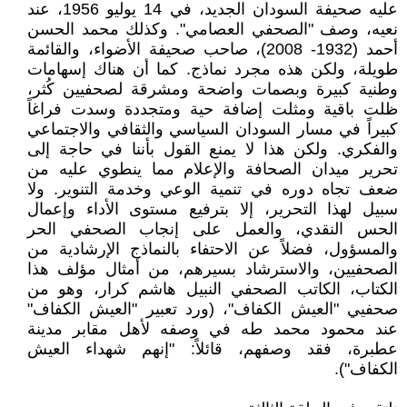
عليه صحيفة السودان الجديد، في 14 يوليو 1956، عند
نعيه، وصف "الصحفي العصامي". وكذلك محمد الحسن
أحمد (1932- 2008)، صاحب صحيفة الأضواء، والقائمة
طويلة، ولكن هذه مجرد نماذج. كما أن هناك إسهامات
وطنية كبيرة وبصمات واضحة ومشرقة لصحفيين كُثر،
ظلت باقية ومثلت إضافة حية ومتجددة وسدت فراغاً
كبيراً في مسار السودان السياسي والثقافي والاجتماعي
والفكري. ولكن هذا لا يمنع القول بأننا في حاجة إلى
تحرير ميدان الصحافة والإعلام مما ينطوي عليه من
ضعف تجاه دوره في تنمية الوعي وخدمة التنوير. ولا
سبيل لهذا التحرير، إلا بترفيع مستوى الأداء وإعمال
الحس النقدي، والعمل على إنجاب الصحفي الحر
والمسؤول، فضلاً عن الاحتفاء بالنماذج الإرشادية من
الصحفيين، والاسترشاد بسيرهم، من أمثال مؤلف هذا
الكتاب، الكاتب الصحفي النبيل هاشم كرار، وهو من
صحفيي "العيش الكفاف"، (ورد تعبير "العيش الكفاف"
عند محمود محمد طه في وصفه لأهل مقابر مدينة
عطبرة، فقد وصفهم، قائلاً: "إنهم شهداء العيش
الكفاف").