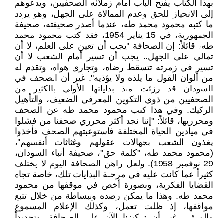
بهذا الكتاب يفتح الباب أمام زملائه الصحفيين، ويدعوهم
إلى الانحياز للحق وعدم الممالاة على الجهل، وهو يردد
ما كتبه محمود محمد طه، عندما أصدر صحيفته، صحيفة
الجمهورية، في 15 يناير 1954، فقد كتب محمود محمد
طه، قائلاً: إن الصحافة "يجب أن تعين على العلم، لا أن
تمالي على الجهل.. يجب أن تسير أمام الشعب لا أن
تسير في زمرته تتسقط رضاه، وتجارى هواه، وتقدم له
من ألوان القول ما يلذه ولا يؤذيه". غير أن الصحف في
السودان قد رزئت منذ بداياتها الأولى بالكثير من
الصحفيين من ذوي التكوين المعرفي الضعيف، والتأهيل
الركيك. وفي هذا كتب محمود محمد طه عن الصحف
ومحرريها، قائلاً: "إننا نجد أكثر محرري صحفنا من فشلوا
في ميادين الحياة المختلفة فاستوعبتهم الصحف فأخذوا
يغذون الشعب بجهالات عقولهم وغثاثات أنفسهم"،
(محمود محمد طه، "كلمة حق"، صحيفة أنباء السودان،
29 نوفمبر 1958). ولعل راهن الصحافة اليوم لا يختلف
كثيراً عما كانت عليه في مرحلة البدايات تلك، خاصة تجاه
القضايا الفكرية، وبصورة أخص في موقفها من محمود
محمد طه. وهذا ما يمكن رصده وببساطة من خلال تتبع
مواقفها، إذ ظلت تعمل، وكذلك الإعلام المسموع
والمرئي، غير أن تركيزنا الآن على الصحافة، وتحديداً