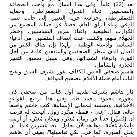
بعد (33) عاماً، وفي هذا اتساق مع واجب الصحافة
والصحفيين تجاه التحول الديمقراطي، وحماية
الديمقراطية، وحراسة حرية التعبير، إلى جانب تنمية
الوعي وبناء الرأي العام، فضلاً عن حماية المجتمع من
الكوارث الطبيعية، واتقاء شرور السياسيين، وخطر
الجهلاء منهم، وكشف عبث أنصاف المثقفين "من أدعياء
السياسة وأدعياء الوطنية". ولهذا فإن هناك الكثير من
العمل الذي ينتظر الصحفيين والمثقفين عامة من أجل
الثورة والوفاء لشهدائها، وفي سبيل تحقيق التغيير
الجذري والشامل.
هاشم صحفي العيش الكفاف يفوز بشرف السبق ويفتح
الباب أمام حملة الأقلام لتصحيح المواقف
فاز هاشم بشرف تقديم أول كتاب من صحفي كان
محوره محمود محمد طه. وفي هذا ترفيع للقواعد
الأخلاقية، وتجسيد للمعاني الإنسانية. كتب هاشم واصفاً
حاله، فقال: "إنني - فقط- مجُّرد زول، أتيحت له فرصة
أن (يُصوِّر) حدثاً في زمانٍ مُعيَّن، ومكانٍ مُعيَّن، أو أزمنةٍ
وأمكنةٍ مُعيَّنة.. وها هو الآن يحاول - بعد عشرين عاما - أن
ينقل الصورة، كما هي.. بكلِ تفاصيلها". يقيني أن هاشم