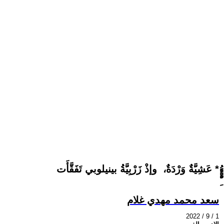
عَشِيَّةٌ وَرْدَةٌ، وإذْ زَرْبِيَّةُ بينيلوبي تَفَقَّأَت *
سعد محمد مهدي غلام
2022 / 9 / 1