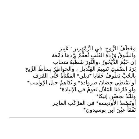
مِعْطَفُ الرُّوحِ فِي الزَّمْهَريرِ : عَبِير
والشَّوقُ وَرْدَة القَلْبِ تُعقِّمُ بَرْدَها دَمْعَة
إن خَيَّمَ الدَّيْجُورُ ،والنُّورَ شَطَّبَهُ سَحاب
بَرَدُ الصَّمْتِ نَسِيمُ القِنْديل ، والخَواطِرُ بِساطَ الرِّيح
بالحُبِّ نَطُوفُ خَفَايا *دبلن* المَقْنَأَةُ حَتَّى القَرَف
أو نَمْتَطِي حِصَانَ طروادة* و نُدَاهِمُ جبل الإولمب*
ولو قَارَفنا المَلاَل نَعومُ في الإلياذة*
ونَلْبُدُ بحِضْنِ إتيكا*
أونَصْعدُ الأوديسة* في المَرْكَب المَاخِر
نَفْقَأُ عَيْنَ ابن بوسيدون*