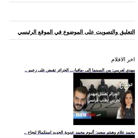
التعليق والتصويت على الموضوع في الموقع الرئيسي
اخر الافلام
.. مهدي لعريبي: من السينما إلى -مافيا-... الجزائر تقبض على زعيم
.. محمد علام وهيثم سعيد: ألبوم محمد عدوية الجديد استكمالا لنجاح