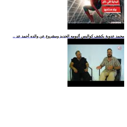
.. محمد عدوية يكشف كواليس ألبومه الجديد ومشروع عن والده أحمد عد