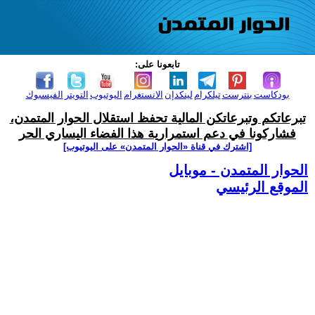
تابعونا على:
بودكاست
بنترست
تيلكرام
لينكدإن
الانستغرام
اليوتيوب
التويتر
الفيسبوك
تبرعاتكم وتبرعاتكن المالية تحفظ استقلال الحوار المتمدن،
فشاركونا في دعم استمرارية هذا الفضاء اليساري الحر
[اشترك في قناة ‫«الحوار المتمدن» على اليوتيوب]
الحوار المتمدن - موبايل
الموقع الرئيسي