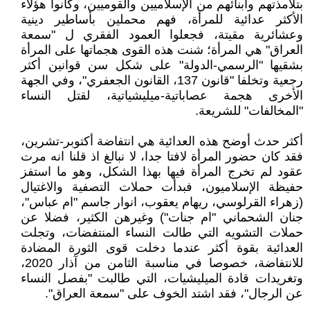
بتلامذتهم وابنائهم من الإسلاميين والقوميين، وكانوا هؤلاء
الأكثر عدائية للمرأة، فهم محملين بأساطير دينية
وعشائرية مقيتة، فجعلوا العمود الفقري ل "سمعة
العراق" هي المرأة؛ شنت هذه القوى هجماتها على المرأة
بشقيها "الرسمي-الدولة" على شكل سن قوانين أكثر
رجعية وتخلفا "قانون 137، القانون الجعفري"، وفي الجهة
الأخرى هجمة عصاباتية-ميليشياتية، لقتل النساء
"المخالفات" للشريعة.
أكثر حدث أوضح هذه العدائية هي انتفاضة أكتوبر-تشرين،
فقد كان حضور المرأة لافتا جدا، لا نبالغ اذ قلنا انه مرت
عقود لم تخرج المرأة فيها بهذا الشكل، وهو ما استفز
حفيظة الإسلاميون، فبدأت حملات التصفية والاغتيال
(زهراء القرلوسي، ريهام يعقوب، انوار جاسم "ام عباس"،
جنان الشحماني "ام جنات") وغيرهن الكثير، فضلا عن
حملات التشويه التي طالت النساء المنتفضات، وتجلت
العدائية بقوة أكثر عندما دخلت قوى الثورة المضادة
للانتفاضة، خصوصا في مناسبة الثامن من آذار 2020،
وتغريدات قادة الميليشيات، التي طالبت "بفصل النساء
عن الرجال"، فقد اشتد الخوف على "سمعة العراق".