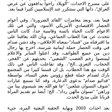
على مسرح الاحداث، "الويلاد راحوا يدافعون عن عرض
العراق"، ذاتها التي ستتكرر عند الإسلاميين كثيرا فيما بعد.
فيما بعد، وبعد مغامرات "القائد الضرورة"، وفي أعوام
الحصار الاقتصادي الأمريكي الأسود، والتي في تلك
الاعوام كانت الحياة بائسة وقاسية جدا، كانت الناس
تتحدث عن هذا العقاب الجماعي، وبأن الله يعاقبنا على
ما اقترفناه من "فساد"-بمعناه الأخلاقي-، وقد دشن صدام
في وقت الحصار حملة ايمانية شرسة، اخرج بها رجال
دين من جميع الطوائف، وقد اعتلوا المنابر والاعلام
ليمتصوا زخم الغضب "الشعبي"، بحديثهم عن "الغجر،
الحجاب، التعري...الخ"، وقد تفاعلت الناس في ذلك
الوقت مع هذا الخطاب، بل ان قسما كبيرا من المجتمع
بارك لصدام حملة قطع رؤوس بعض النساء، بواسطة
"فدائيو صدام" بدعوى الدعارة، وقد كنا نسمع عبارات
"شوف النسوان شلعبن" "چا هو الله بعد شيسوي بينا من
وراهن" "نسوان مالهن رداد".. الخ؛ أيضا تم تقديم المرأة
قربانا على مذبح الحدث.
بعد احداث 2003 ونهاية الحقبة البعثية المرة، جيء