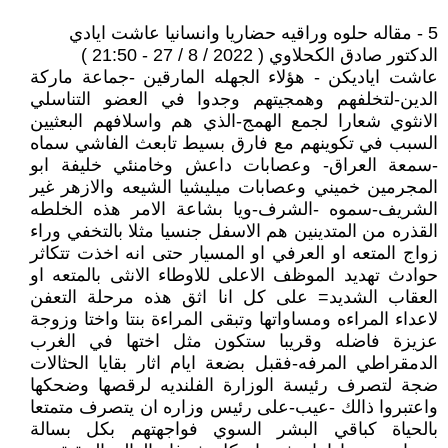
5 - مقاله حلوه وراقيه حضاريا وانسانيا عاشت ايادي
الدكتور صادق الكحلاوي ( 2022 / 8 / 27 - 21:50 )
عاشت اياديكن - هؤلاء الجهله المارقين -جماعة ماركة
الدين-لتخلفهم وهمجيتهم وجدوا في العضو التناسلي
الانثوي شعارا لجمع الهمج-الذي هم واسلافهم البعثيين
السبب في تكوينهم مع فارق بسيط تابعث الفاشي سماه
-سمعة العراق- وعصابات داعش وخامنئي خليفة ابو
المجرمين خميني وعصابات ميليشيا الشيعه والازهر غير
الشريف-سموه -الشرف-ويا بشاعة الامر هذه الخلطه
القذره من المتدينين هم الاسفل جنسيا مثلا بالتخفي وراء
زواج المتعه او العرفي او المسيار حتى انه اخذت تتكاثر
حوادث تهديد الموظف الاعلى للاوطاء الانثى بالمتعه او
العقاب الشديد= على كل انا اثق هذه مرحلة التعفن
لاعداء المراءه ومساواتها وتبقى المراءة بنتا واختا وزوجة
عزيزة فاضله وقريبا ستكون مثل اختها في الغرب
الدمقراطي المرفه-فقبل بضعة ايام اثار بقايا الحثالات
ضجة لتصرف رئيسة الوزارة الفلنديه لرقصها وضحكها
واعتبروا ذالك -عيب-على رئيس وزاره ان يتصرف متمتعا
بالحياة كباقي البشر السوي فواجهتهم بكل بسالة