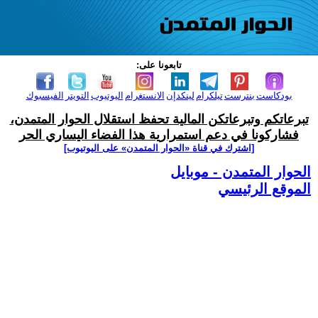
تابعونا على:
بودكاست
بنترست
تيلكرام
لينكدإن
الانستغرام
اليوتيوب
التويتر
الفيسبوك
تبرعاتكم وتبرعاتكن المالية تحفظ استقلال الحوار المتمدن،
فشاركونا في دعم استمرارية هذا الفضاء اليساري الحر
[اشترك في قناة ‫«الحوار المتمدن» على اليوتيوب]
الحوار المتمدن - موبايل
الموقع الرئيسي