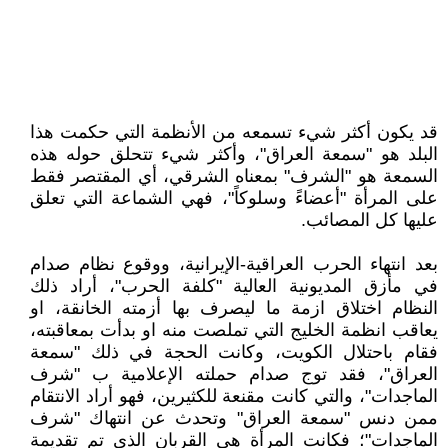
قد يكون أكثر شيء تسمعه من الأنظمة التي حكمت هذا
البلد هو "سمعة العراق"، وأكثر شيء تتحلق حوله هذه
السمعة هو "الشرف" بمعناه الشرقي، أي المقتصر فقط
على المرأة "أعضاءً وسلوكاً"، فهي الشماعة التي تعلق
عليها كل المصائب.
بعد انتهاء الحرب العراقية-الإيرانية، ووقوع نظام صدام
في مأزق المديونية العالية "كلفة الحرب"، أراد ذلك
النظام اختلاق ازمة ما ليصرف بها أزمته الخانقة، او
يعاقب انظمة الخليج التي تملصت منه او بدأت بمعاقبته،
فقام باحتلال الكويت، وكانت الحجة في ذلك "سمعة
العراق"، فقد توج صدام حملته الإعلامية ب "شرف
الماجدات"، والتي كانت مقنعة للكثيرين، فهو أراد الانتقام
ممن دنس "سمعة العراق" وتحدث عن انتهاك "شرف
الماجدات"؛ فكانت المرأة هي القربان الذي تم تقديمة