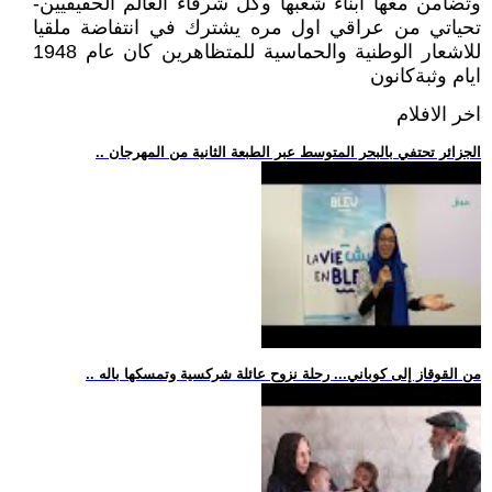
وتضامن معها ابناء شعبها وكل شرفاء العالم الحقيقيين-
تحياتي من عراقي اول مره يشترك في انتفاضة ملقيا
للاشعار الوطنية والحماسية للمتظاهرين كان عام 1948
ايام وثبةكانون
اخر الافلام
.. الجزائر تحتفي بالبحر المتوسط عبر الطبعة الثانية من المهرجان
.. من القوقاز إلى كوباني... رحلة نزوح عائلة شركسية وتمسكها باله