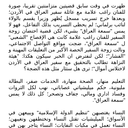
ظهرت في وقت سابق قضيتين متزامنتين تقريبا، صورة
للفنان راغب علامة مع عائلة سفير العراق في الأردن؛
وبعدها خرج تسريب مسجل يٌظهر وزيرا يقسم بالولاء
لنائب برلماني؛ لم يحظى التسريب بذلك التفاعل، فهو لا
يمس "سمعة العراق" بشيء، لكن قضية احتضان زوجة
السفير للفنان راغب علامة كانت هي الإفصاح "الشعبي"
ل "سمعة العراق"، ضجت مواقع التواصل الاجتماعي،
ونالت زوجة السفير الحصة الأكبر من التعليقات المهينة و
"الفشار"؛ لكن لنفترض ان الخبر سيكون هكذا: "هيئة
النزاهة تطالب بالتحقيق مع سفير العراق في الأردن
لاختلاس أموال"؛ ترى هل ستثار مثل هذه الضجة؟
التعليم منهار، الصحة منهارة، الخدمات صفر، البطالة
مليونية، حكم ميليشياتي عصاباتي، نهب لكل الثروات
وفساد اداري ومالي، جفاف وتصحر؛ كل ذلك لا يمس
"سمعة العراق".
النساء يغتصبهن "تنظيم الدولة الإسلامية" ويبيعهن في
الأسواق؛ الميليشيات تقتل النساء وتختطفهن وتغيبهن؛
النساء تعمل في مكبات النفايات؛ النساء يتاجر بهن في