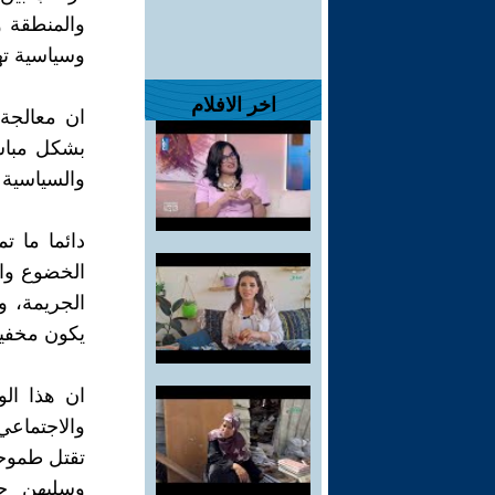
والمنطقة و
وسياسية ت
اخر الافلام
ان معالجة
بشكل مباشر
والسياسية 
دائما ما 
الخضوع وال
الجريمة، و
يكون مخفيا
ان هذا الو
والاجتماعي
تقتل طموحا
وسلبهن ح