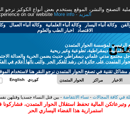
ة التصفح والنشر، الموقع يستخدم بعض أنواع الكوكيز نرجو النق
More info - المزيد
experience on our website
الفن
-
وكالة أنباء اليسار
-
وكالة أنباء العلمانية
-
وكالة أنباء العمال
-
وكا
الاقتصاد
-
اخبار الطب والعلوم
 الرئيسي لمؤسسة الحوار المتمدن
، علمانية، ديمقراطية، تطوعية وغير ربحية
ل مجتمع مدني علماني ديمقراطي حديث يضمن الحرية والعدالة الاجتم
حوار المتمدن على جائزة ابن رشد للفكر الحر والتى نالها أعلام في الفك
م مشاكل تقنية في تصفح الحوار المتمدن نرجو النقر هنا لاستخدام الموقع
كوردي
English
الاخبار
مراكز
الحوار المتمدن
لة في كافة المجالات
-
نساء الانتفاضة
- بين قتل النساء جسديا وقتلهن نفسي
 وتبرعاتكن المالية تحفظ استقلال الحوار المتمدن، فشاركونا 
استمرارية هذا الفضاء اليساري الحر