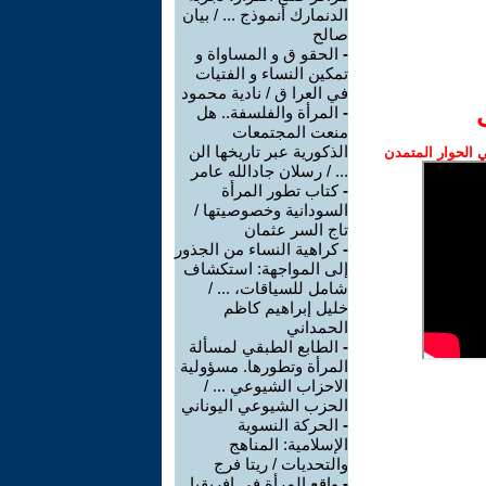
الدنمارك أنموذج ... / بيان
صالح
-
الحقو ق و المساواة و
تمكين النساء و الفتيات
في العرا ق / نادية محمود
-
المرأة والفلسفة.. هل
منعت المجتمعات
الذكورية عبر تاريخها الن
الحوار المتمدن
... / رسلان جادالله عامر
-
كتاب تطور المرأة
السودانية وخصوصيتها /
تاج السر عثمان
-
كراهية النساء من الجذور
إلى المواجهة: استكشاف
شامل للسياقات، ... /
خليل إبراهيم كاظم
الحمداني
-
الطابع الطبقي لمسألة
المرأة وتطورها. مسؤولية
الاحزاب الشيوعي ... /
الحزب الشيوعي اليوناني
-
الحركة النسوية
الإسلامية: المناهج
والتحديات / ريتا فرج
-
واقع المرأة في إفريقيا