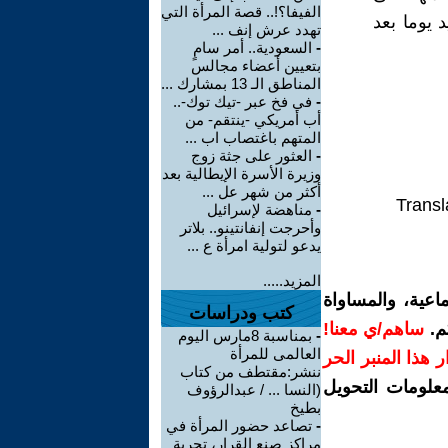
الفيفا؟!.. قصة المرأة التي
 يوما بعد
تهدد عرش إنف ...
-
السعودية.. أمر سامٍ
بتعيين أعضاء مجالس
المناطق الـ 13 بمشارك ...
-
في فخ عبر -تيك توك-..
أب أمريكي -ينتقم- من
المتهم باغتصاب اب ...
-
العثور على جثة زوج
وزيرة الأسرة الإيطالية بعد
أكثر من شهر عل ...
Transl
-
مناهضة لإسرائيل
وأحرجت إنفانتينو.. بلاتر
يدعو لتولية امرأة ع ...
المزيد.....
اعية، والمساواة
كتب ودراسات
م.
ساهم/ي معنا!
-
بمناسبة 8مارس اليوم
العالمى للمرأة
رار هذا المنبر الحر
ننشر:مقتطف من كتاب
معلومات التحويل
(النسا ... / عبدالرؤوف
بطيخ
-
تصاعد حضور المرأة في
مراكز صنع القرار، تجربة