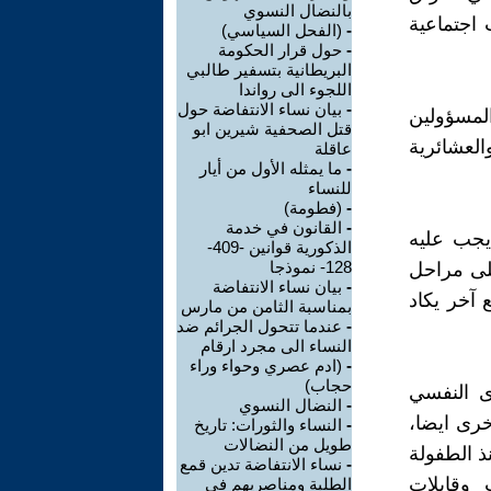
بالنضال النسوي
 اجتماعية
-
(الفحل السياسي)
-
حول قرار الحكومة
البريطانية بتسفير طالبي
اللجوء الى رواندا
-
بيان نساء الانتفاضة حول
لمسؤولين
قتل الصحفية شيرين ابو
العشائرية
عاقلة
-
ما يمثله الأول من أيار
للنساء
-
(فطومة)
-
القانون في خدمة
يجب عليه
الذكورية قوانين -409-
128- نموذجا
على مراحل
-
بيان نساء الانتفاضة
 آخر يكاد
بمناسبة الثامن من مارس
-
عندما تتحول الجرائم ضد
النساء الى مجرد ارقام
-
(ادم عصري وحواء وراء
حجاب)
ى النفسي
-
النضال النسوي
خرى ايضا،
-
النساء والثورات: تاريخ
طويل من النضالات
ذ الطفولة
-
نساء الانتفاضة تدين قمع
وقابلات
الطلبة ومناصريهم في