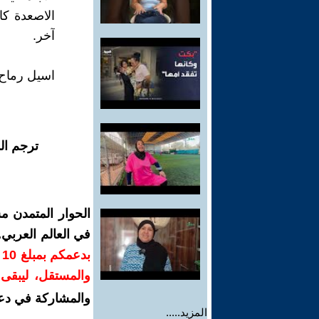
الاصعدة كا
آخر.
اسيل رماح
ترجم ال
الحوار المتمدن م
في العالم العربي
ب
والمستقل، ليبقى ص
والمشاركة في دع
المزيد.....