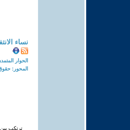
نساء الانت
الحوار المتمدن-العدد: 7320 - 22
المحور: حقوق 
ترتكب بين ا