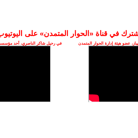
شترك في قناة «الحوار المتمدن» على اليوتيوب
ز، عضو هيئة إدارة الحوار المتمدن
في رحيل شاكر الناصري، أحد مؤسسي 