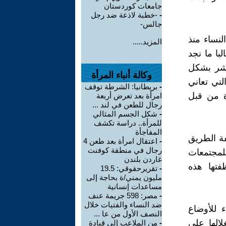
جامعات كوردستان
-
-خطبة لاذعة ضد رجل
جالس-
لنساء منذ
المزيد.....
با ما نجد
نتشر بشكل
وكالة أنباء المرأة
لتي تعاني
-
بريطانيا: الشرطة توقف
ة من قبل
امرأة بعد تعرض أربعة
رجال للطعن في لند ...
-
شكل الجسم المثالي
للمرأة.. دراسة تكشف
المفاجأة
فة الطريق
-
اعتقال امرأة بعد طعن 4
رجال في منطقة كوفنت
للمجتمعات
غاردن بلندن
تها هذه
-
تقريرحقوقي: 19.5
مليون يمني/ة بحاجة إلى
مساعدات إنسانية
-
مصر: 598 جريمة عنف
ضد النساء والفتيات خلال
 للأوضاع
النصف الأول من عا ...
لالها على
-
من الملاعب إلى قيادة