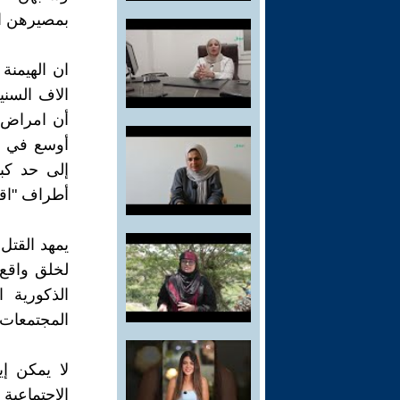
بمصيرهن ال
ان الهيمنة 
الاف السنين
أن امراض ا
أوسع في أو
إلى حد كب
أطراف "اق
يمهد القتل
لخلق واقع 
الذكورية 
المجتمعات م
لا يمكن إ
الاجتماعية