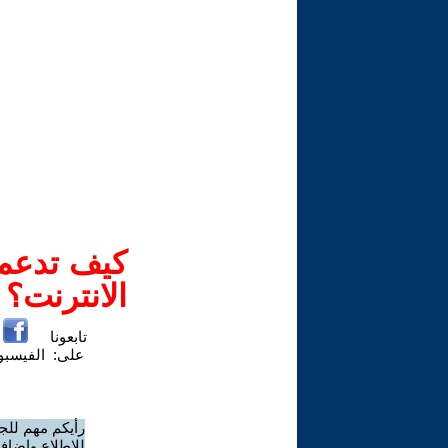
كيف تدعم-
الانترنت؟
تابعونا
على:
الفيسب
رأيكم مهم للج
للاطلاع وإضافة