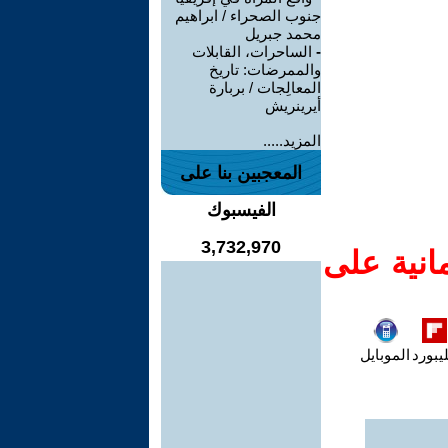
جنوب الصحراء / ابراهيم
محمد جبريل
-
الساحرات، القابلات
والممرضات: تاريخ
المعالِجات / بربارة
أيرينريش
المزيد.....
المعجبين بنا على
الفيسبوك
3,732,970
انية على
يبورد
الموبايل