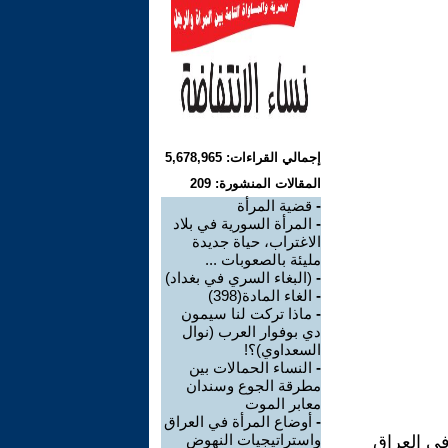
إجمالي القراءات: 5,678,965
المقالات المنشورة: 209
-
قضية المرأة
-
المرأة السورية في بلاد
الاغتراب، حياة جديدة
مليئة بالصعوبات ...
-
(البغاء السري في بغداد)
-
الغاء المادة(398)
-
ماذا تركت لنا سيمون
دي بوفوار العرب (نوال
السعداوي)؟!
-
النساء الحمالات بين
مطرقة الجوع وسندان
معابر الموت
-
أوضاع المرأة في العراق
واستراتيجيات النهوض
في العراق