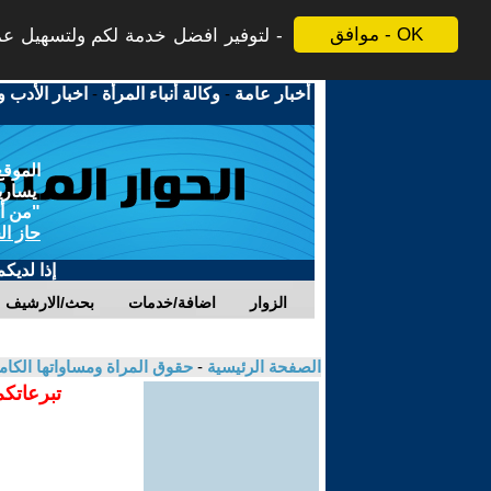
موافق - OK
لتوفير افضل خدمة لكم ولتسهيل عملي
أخبار عامة
-
وكالة أنباء المرأة
-
اخبار الأدب و
الموقع
يسارية
"من أج
حاز ال
إذا لديك
الزوار
اضافة/خدمات
بحث/الارشيف
الصفحة الرئيسية
-
حقوق المراة ومساواتها الكام
تبرعاتكم