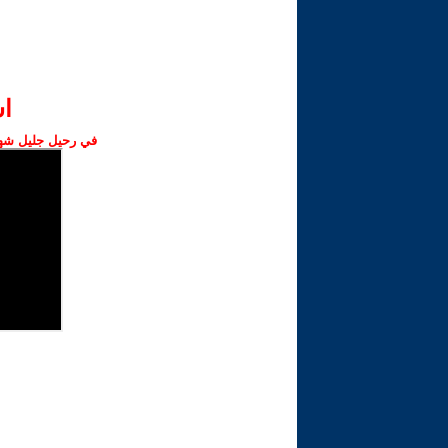
ا‫
في رحيل جليل شهبا