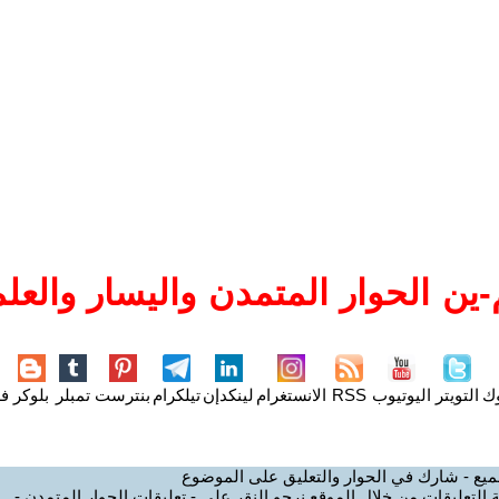
ين الحوار المتمدن واليسار والعلم
وك
التويتر
اليوتيوب
RSS
الانستغرام
لينكدإن
تيلكرام
بنترست
تمبلر
بلوكر
فل
ميع - شارك في الحوار والتعليق على الموضوع
 التعليقات من خلال الموقع نرجو النقر على - تعليقات الحوار المتمدن -