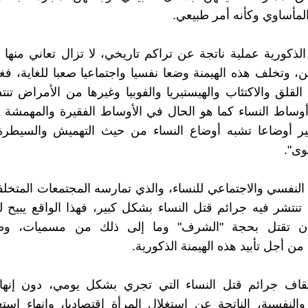
مأساوي وكأنه أمر طبيعي.
الذكورية عملية ناتجة عن تراكم تاريخي، لا تزال تعاني منها ا
، وتخلف هذه الهيمنة وضعا نفسيا واجتماعيا صعبا للغاية، فغال
لقلق والاكتئاب والهيستيريا والفوبيا وغيرها من الأمراض ت
ساط النساء كما هو الحال في الأوساط الفقيرة والمهمشة ا
ير أوضاعا تشبه أوضاع النساء من حيث التهميش والسيطر
وى".
 النفسي والاجتماعي للنساء، والذي تمارسه المجتمعات المتخل
تنتشر فيه جرائم قتل النساء بشكل كبير، فهذا الواقع يبيح 
ان تقتل بحجة "الشرف" وما إلى ذلك من مسميات، وظف
ن أجل تأبيد هذه الهيمنة الذكورية.
يقاف جرائم قتل النساء التي تجري بشكل يومي، دون إنهاء
 والنفسية، الناتجة عن استغلال المرأة اقتصاديا، وإنهاء استغ