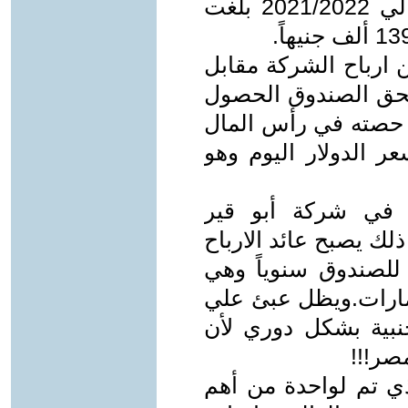
- نتائج أعمال الشركة عن العام المالي 2021/2022 بلغت
ندوق أبوظبي 21.52% من ارباح الشركة مقابل
حق الصندوق الحصول
مقابل حصته في رأس المال
ن دولار بسعر الدولار اليوم وهو
ا في شركة أبو قير
لك يصبح عائد الارباح
 للصندوق سنوياً وهي
لإمارات.ويظل عبئ علي
نبية بشكل دوري لأن
مصر!!!
ذي تم لواحدة من أهم