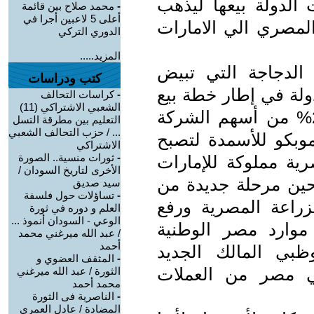
لدولة بيعها ليذهب
-
محمد صلاح بين قائمة
أعلى 5 لاعبين أجرا في
لمصري الي الامارات
الدوري التركي
المزيد.....
من الدجاجة التي تبيض
كتب ودراسات
ولة في إطار خطة بيع
-
كراسات التحالف
الشعبي الاشتراكي (11)
المشروعات المنتجة ببيع نسبة 21.5% من أسهم الشركة
التعليم بين مطرقة التسل
... / حزب التحالف الشعبي
 من شركة موبكو للأسمدة لتصبح
الاشتراكي
-
ثورات منسية.. الصورة
رية مملوكة للإمارات
الأخرى لتاريخ السودان /
احين مرحلة جديدة من
سيد صديق
-
تساؤلات حول فلسفة
زراعة المصرية ورفع
العلم و دوره في ثورة
الوعي - السودان أنموذ ...
 موارد مصر الوطنية
/ عبد الله ميرغني محمد
أحمد
ظبي المالك الجديد
-
المثقف العضوي و
 مصر من العملات
الثورة / عبد الله ميرغني
محمد أحمد
-
الناصرية فى الثورة
المضادة / عادل العمري