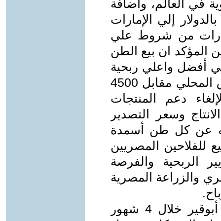
ة في العالم، واضافة
لدولار إلي الإمارات
إمارات من شروط علي
ن المؤكد ان بيع الطن
عالمي أفضل واعلي ربحية
للشريك الإماراتي من بيعه في السوق المحلي مقابل 4500
لغاء دعم المنتجات
لانتاج وسعر التصدير
مة 12.5 ألف جنيه عن كل طن أسمدة
 للفلاحين المصريين
ر الربحية والفرصة
ري والزراعة المصرية
اح.
لماذا باعت مصر ثلث أسهم شركة أبوقير خلال 4 شهور