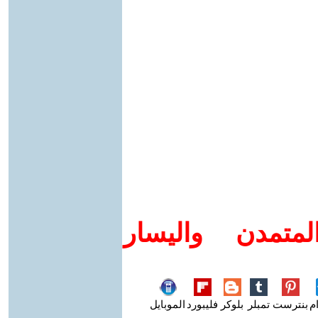
متمدن واليسار
م
بنترست
تمبلر
بلوكر
فليبورد
الموبايل