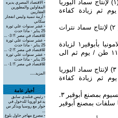
- عام ١٩٧٩ تم تشغيل مصنع أبوقير (١) لإنتاج سماد اليوريا
-
الاقتصاد المصري يديره
المقاولين والمطورين
 إنتاجية ١٥٥٠ طن/ يوم ثم زيادة كفاءة
العقاريين
-
أزمة تنمية وليس انفجار
سكاني
- عام ١٩٩١ تم تشغيل مصنع أبوقير ( ٢) لإنتاج سماد نترات
-
عشر سنوات علي ثورة
25 يناير - ماذا حدث
للاقتصاد في مصر ؟! 3- ...
-
عشر سنوات علي ثورة
- عام ١٩٩٦ تم زيادة كفاءة مصنع الامونيا بأبوقير١ لزيادة
25 يناير - ماذا حدث
للاقتصاد في مصر ؟! 2- ...
الانتاجية من ١٠٠٠ طن/ يوم الى ١١٠٠ طن / يوم ثم الى
-
عشر سنوات علي ثورة
25 يناير - ماذا حدث
للاقتصاد في مصر ؟! 1- ...
- عام ١٩٩٨ تم تشغيل مصنع أبوقير ( ٣) لإنتاج سماد اليوريا
المزيد.....
اقة إنتاجية ١٧٥٠طن/ يوم ثم زيادة كفاءة
أخبار عامة
-
رئيس فنلندي سابق
يدعو أوروبا للدخول في
اليوريا سلفات بمصنع أبوقير
حوار مع روسيا ويذكر س
...
-
مصرع مهاجر حاول بلوغ