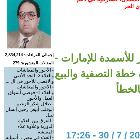
ي الحر
للأسمدة للإمارات -
إجمالي القراءات: 2,834,214
المقالات المنشورة: 279
-
الأجور والمعاشات
طة التصفية والبيع
والغلاء 2- الحد الأدني
والاقصي للأجور في ال ...
الخطأ
-
الأجور والمعاشات
والغلاء 1- فوضي أسواق
العمل والأجور
-
طلال شكر الزعيم
ابوقلب أبيض رحيل إنسان
نبيل
-
الفرق بين العلاوة
الدورية وعلاوة غلاء
المعيشة
-
الغلاء في مصر .. أسبابه