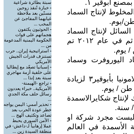
سبتة بطائرة شراعية
-
خبازة تُنقذ زوجين
اد المخلوط لإنتاج السماد
مسنّين بعد ملاحظة
غيابهما المفاجئ عن
المخب ...
ماد السائل لإنتاج السماد
-
الحوثيون يكثفون
هجماتهم على قوات
السائل بطاقة إنتاجية ١٠٠٠طن/يوم ثم في عام ٢٠١٢ تم
الحكومة اليمنية المدعومة
من ...
-
استراتيجية إيران.. حرب
تستنزف قدرات الجيش
 سماد اليوروفرت وسماد
الأمريكي
-
إسبانيا تصعّد مع إيطاليا
على خلفية أزمة مهاجري
- عام ٢٠١٨ تم زيادة كفائة مصنع الامونيا بأبوقير٣ لزيادة
سبتة بعد إنذا ...
-
تراجع -الهيمنة-
الأمريكية.. خبراء يعددون
رسائل حلف مكة الجدي
ستيك لإنتاج شكايرالاسمدة
...
-
تحذير أممي: اليمن يواجه
خطر عودة الحرب بعد
تصاعد وتكثيف الهج ...
ليست مجرد شركة او
-
الأمن السوري يحبط
 الأسمدة في العالم
عملا إرهابياً لـ-داعش- في
منطقة السيدة زين ...