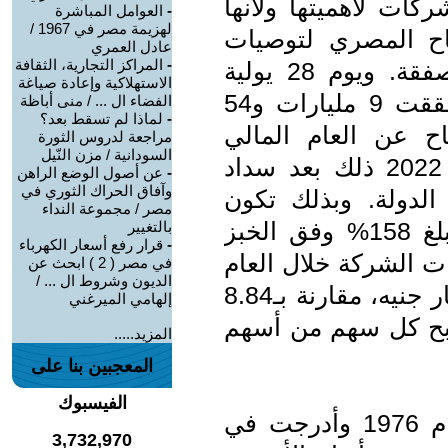
ركات لأهميتها ولأنها
-
العوامل المباشرة
لهزيمة مصر في 1967 /
اح المصري لتوصيات
عادل العمري
-
المراكز التجارية، الثقافة
صندوق النقد الدولي دعم إتمام الصفقة. ويوم 28 يولية
الاستهلاكية وإعادة صياغة
أعلنت شركة أبوقير للأسمدة إنها حققت 9 مليارات و54
الفضاء ال ... / منى أباظة
-
لماذا لم تسقط بعد؟
ي أرباح عن العام المالي
مراجعة لدروس الثورة
السودانية / مزن النّيل
2021/2022 والمنتهي في 30 يونية 2022 ذلك بعد سداد
-
عن أصول الوضع الراهن
وآفاق الحراك الثوري في
لدولة. وبذلك تكون
مصر / مجموعة النداء
الشركة قد حققت نمو في الأرباح بلغ 158% وفق الخبز
بالتغيير
-
قرار رفع أسعار الكهرباء
ات الشركة خلال العام
في مصر ( 2 ) ابحث عن
الديون وشروط ال ... /
المالي الماضي لتصل إلي 16.33 مليار جنيه، مقارنة بـ8.84
إلهامي الميرغني
ه خلال عام 2020-2021. وربح كل سهم من أسهم
المزيد.....
المعجبين بنا على
الفيسبوك
- تأسست شركة أبوقير للأسمدة عام 1976 وأدرجت في
3,732,970