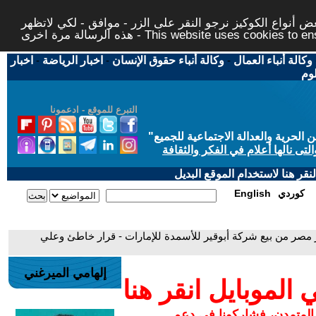
 أنواع الكوكيز نرجو النقر على الزر - موافق - لكي لاتظهر
This website uses cookies to ensure you ge
وكالة أنباء العمال
-
وكالة أنباء حقوق الإنسان
-
اخبار الرياضة
-
اخبار
لوم
التبرع للموقع - ادعمونا
حرية والعدالة الاجتماعية للجميع
"
تى نالها أعلام في الفكر والثقافة
قر هنا لاستخدام الموقع البديل
كوردي
English
 مصر من بيع شركة أبوقير للأسمدة للإمارات - قرار خاطئ وعلي
إلهامي الميرغني
لموبايل انقر هنا
 المتمدن، فشاركونا في دعم