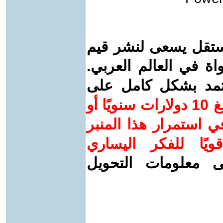
ستقل يسعى لنشر قيم
واة في العالم العربي.
عتمد بشكل كامل على
ساهم/ي معنا! بدعمكم بمبلغ 10 دولارات سنويًا أو
 استمرار هذا المنبر
ويًا للفكر اليساري
ى معلومات التحويل