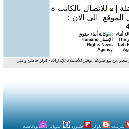
لة
|
للاتصال بالكاتب-ة
موقع الى الان :
 مصر من بيع شركة أبوقير للأسمدة للإمارات - قرار خاطئ وعلي
بنترست
بلوكر
فليبورد
الموبايل
بودكاست