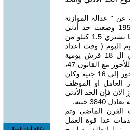
عن " عدالة الموازنة
العامة للدولة" أن ثورة 23 يوليو 1952 وضعت حد أدني
للأجور بلغ 18 قرش في اليوم وهو ما يشتري 1.5 كيلو من
م اليوم ( وقت اعداد
الدراسة سنة 2010) 150 جنيه يعني ال 18 قرش يومية
تعادل 225 جنيه . بصدور الحد الأدني للأجور مع القانون 47،
48 لسنة 1978 ارتفع الحد الأدني للأجور إلي 16 جنيه وكان
اي ان أجر العامل او الموظف
الأرز الآن فإن الحد الأدني
ت القرن الماضي وتم
دمات عدا قوة العمل
 بينما انطلق صاروخ
وكالة أنباء العمال