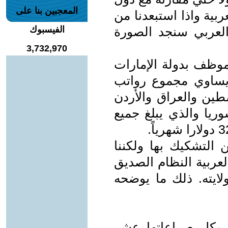
المعجبين بنا على
عربية واذا استبعدنا من
 العربي سنجد الصورة
الفيسبوك
3,732,970
موظف بدولة الإمارات
ولارا شهرياً يساوي مجموع رواتب
هي فلسطين والعراق والأردن
يا والذي يبلغ جميع
 التشكيك بها ولكننا
عربية النظام الصديق
ايته. ذلك ما يوضحه
 بكل صراعاتها عشر