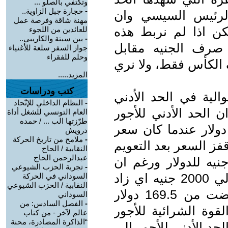
وتكتفي بالصلو ...
-
حجارة جبل الزاوية..
الرئيس السيسي وان
مهنة شاقة وفرصة عمل
عت بأكثر من 125% . لكن اذا لم نربط هذه
للعائدين من اللجوء
-
بين سبتة والكاريبي..
 صرف الجنيه مقابل
جواز السفر سلعة للأغنياء
وحلم للفقراء
 الكأس فقط، ولا نري
المزيد.....
كتب ودراسات
الية في الحد الأدني
-
النظام الداخلي للإتّحاد
19 وحتي 2022 لنجد ان الحد الأدني للأجور
العام التونسي للشغل أداة
طرّزتها الب ... / حمده
وما بالدولار عام 2014 بلغ 169.5 دولار عندما كان سعر
درويش
-
ملامح من تاريخ الحركة
. لكن عام 2019 عندما قفز السعر بعد التعويم
النقابية / الحاج
عبدالرحمن الحاج
فيذ توصيات الصندوق الي 16.6 جنيه للدولار ورغم ان
-
تجربة الحزب الشيوعي
الحد الأدني للأجور ارتفع من 1200 إلي 2000 جنيه اي زاد
السوداني في الحركة
النقابية / الحزب الشيوعي
800 جنيه ولكن قيمته بالدولار انخفضت من 169.5 دولار
السوداني
-
الفصل السادس: من
ضت القوة الشرائية للأجور
عالم لآخر - من كتاب
“الذاكرة المصادرة، محنة
20 تمت زيادة الحد الأدني للأجور إلي