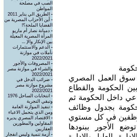
الصب في مصلحة
المواطن
-
الطريق الي يناير 2011
-
أين الأحزاب المصرية من
القضايا الملحة؟!
-
دميانة نصار أم ماريو
المرأة المصرية المعيلة
بين الإنكار والإ ...
-
الدعم والاستثمارات
تأملات في موازنة
2022/2021
-
المصروفات والأجور
والشراء في موازنة مصر
2022/2021
 سوق العمل المصري
-
ضرائب الدخل في
مشروع موازنة مصر
ين الحكومة والقطاع
2022/2021
عي داخل الحكومة ثم
-
انتخابات الساحل 1976
وتبقي التجربة
لحكومة بجدول وظائف
-
تنفيذ الموازنة العامة
ومن الذي يتحمل الاعباء
موظفين في كل مستوي
-
الاقتصاد المصري يديره
المقاولين والمطورين
ع الأجور ببنودها
العقاريين
-
أزمة تنمية وليس انفجار
ارة العليا والإدارة