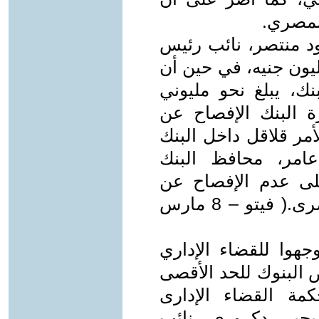
المصري.
ود منتصر، نائب رئيس
الأهلي المصرى، يبلغ نحو 2.3 مليون جنيه، في حين أن
، يبلغ نحو مليوني
 البنك الإفصاح عن
لأمر قلاقل داخل البنك
مر، محافظ البنك
لى عدم الإفصاح عن
راتبه الشخصى بالبنك المركزى المصرى.( فيتو – 8 مارس
وا للقضاء الإداري
 البنوك للحد الأقصى
مة القضاء الإدارى
يحيى دكرورى، نائب