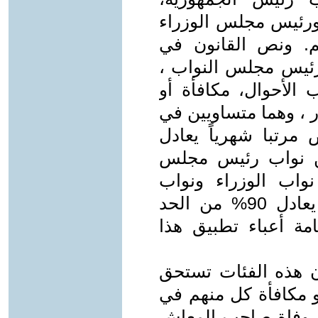
رئيس مجلس الوزراء
هم. ونص القانون في
 رئيس مجلس النواب ،
الأحوال، مكافأة أو
ر ، وهما متساويين في
 مرتبا شهرياً يعادل
من نواب رئيس مجلس
 نواب الوزراء ونواب
المحافظين فيتقاضون مرتباً شهرياً يعادل 90% من الحد
امة أعباء تطبيق هذا
ن هذه الفئات تستحق
8% من راتب أو مكافأة كل منهم في
ة وفاة صاحب المعاش