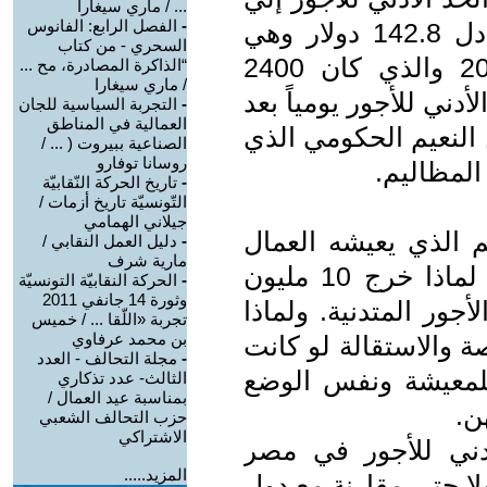
... / ماري سيغارا
-
الفصل الرابع: الفانوس
2700 جنيه ولكن قيمتها بالدولار تعادل 142.8 دولار وهي
السحري - من كتاب
اقل من قيمة الحد الأدني في 2021 والذي كان 2400
“الذاكرة المصادرة، مح ...
/ ماري سيغارا
لحد الأدني للأجور يومياً بعد
-
التجربة السياسية للجان
العمالية في المناطق
ا جانب من النعيم الحكومي الذي
الصناعية ببيروت ( ... /
روسانا توفارو
لمظاليم.
-
تاريخ الحركة النّقابيّة
التّونسيّة تاريخ أزمات /
جيلاني الهمامي
م الذي يعيشه العمال
-
دليل العمل النقابي /
مارية شرف
والموظفين بالحكومة ولم يقولوا لنا لماذا خرج 10 مليون
-
الحركة النقابيّة التونسيّة
وثورة 14 جانفي 2011
جور المتدنية. ولماذا
تجربة «اللّقا ... / خميس
بن محمد عرفاوي
خاصة والاستقالة لو كانت
-
مجلة التحالف - العدد
للمعيشة ونفس الوضع
الثالث- عدد تذكاري
بمناسبة عيد العمال /
ن.
حزب التحالف الشعبي
الاشتراكي
أدني للأجور في مصر
المزيد.....
ولا حتي مقارنة مع دول