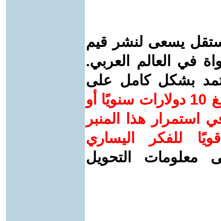
ستقل يسعى لنشر قيم
واة في العالم العربي.
عتمد بشكل كامل على
ساهم/ي معنا! بدعمكم بمبلغ 10 دولارات سنويًا أو
 استمرار هذا المنبر
ويًا للفكر اليساري
ى معلومات التحويل