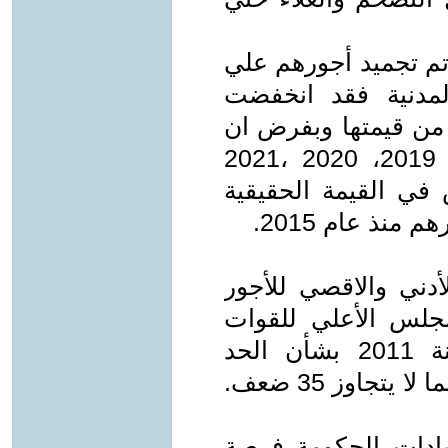
تم تجميد أجورهم علي
المدنية فقد انخفضت
 في 2016، 2017 فقط 24% من قيمتها وبفرض ان
العلاوة أزيد من معدل التضخم في 2019، 2020 ،2021
اك 9% انخفاض في القيمة الحقيقية
منذ عام 2015.
أدني والاقصي للأجور
جلس الأعلي للقوات
المسلحة مرسوم بقانون 242 لسنة 2011 بشأن الحد
الأقصى للأجور و ربطه بالحد الأدنى وبما لا يتجاوز 35 ضعف.
ادات الحكومة فرصة