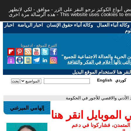
 أنواع الكوكيز نرجو النقر على الزر - موافق - لكي لاتظهر
This website uses cookies to ensure you ge
وكالة أنباء العمال
-
وكالة أنباء حقوق الإنسان
-
اخبار الرياضة
-
اخبار
لوم
التبرع للموقع - ادعمونا
حرية والعدالة الاجتماعية للجميع
"
تى نالها أعلام في الفكر والثقافة
قر هنا لاستخدام الموقع البديل
كوردي
English
إلهامي الميرغني
لموبايل انقر هنا
 المتمدن، فشاركونا في دعم