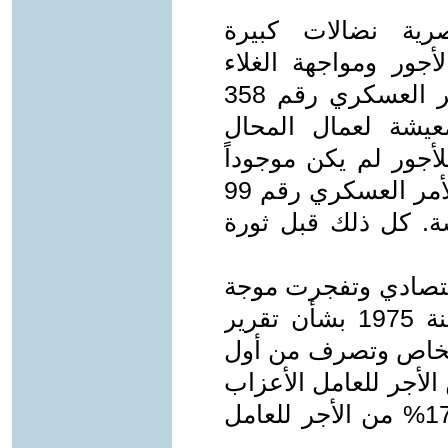
رية نضالات كبيرة
جور ومواجهة الغلاء
خلال الحرب العالمية حتى صدر الأمر العسكري رقم 358
 المعيشة لعمال المحال
لأجور لم يكن موجوداً
حتى ذلك التاريخ. ثم تبع ذلك صدور الأمر العسكري رقم 99
المعيشة. كل ذلك قبل ثورة
اقتصادي وتفجرت موجة
من الغلاء صدر القانون رقم 40 لسنة 1975 بشأن تقرير
 الخاص وتصرف من أول
ى النحو التالي 10% من الأجر للعامل الأعزاب
و15% من الأجر للعامل المتزوج و17.5% من الأجر للعامل