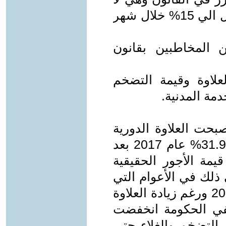
تساوي شئ مقابل التضخم الذي وصل الي 15% خلال شهر
 المخاطبين بقانون
علاوة وقيمة التضخم
مة المدنية.
بحت العلاوة الدورية
7% ولذلك عندما ارتفع التضخم الي 31.9% عام 2017 بعد
مة الأجور الحقيقية
نسبة 25% وتوالي ذلك في الأعوام التي
ارتفع فيها التضخم فوق 7% . عام 2022 ورغم زيادة العلاوة
وظفي الحكومة انخفضت
يصل التضخم والغلاء حتي