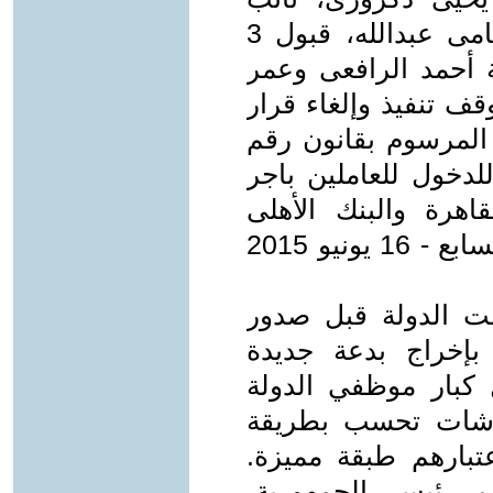
رئيس مجلس الدولة، وسكرتارية سامى عبدالله، قبول 3
 أحمد الرافعى وعمر
قف تنفيذ وإلغاء قرار
المرسوم بقانون رقم
أقصى للدخول للعاملين باجر
اهرة والبنك الأهلى
والتعمير والمصرف المتحد. ( اليوم السابع - 16 يونيو 2015
ت الدولة قبل صدور
د بإخراج بدعة جديدة
م 28 لسنة 2018 بجعل كبار موظفي الدولة
اشات تحسب بطريقة
بارهم طبقة مميزة.
 رئيس الجمهورية،