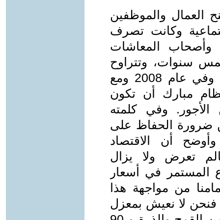
ارك منح العمال والموظفين
تماعية وكانت تصرف
ص وأصحاب المعاشات
مس سنوات، وتتراوح
قيمة العلاوة سنوياً بين 10% و20% وفي عام 2008 ومع
ظام مبارك أن تكون
تماعية بنسبة 30% من الأجور. وفي كلمته
ن ضرورة الحفاظ على
 وأوضح أن الاقتصاد
الم تعرض ولا يزال
اع المستمر في أسعار
مامنا من مواجهة هذا
ج فنحن لا نعيش بمعزل
عن العالم ونستورد نصف احتياجاتنا من القمح والذرة و 90