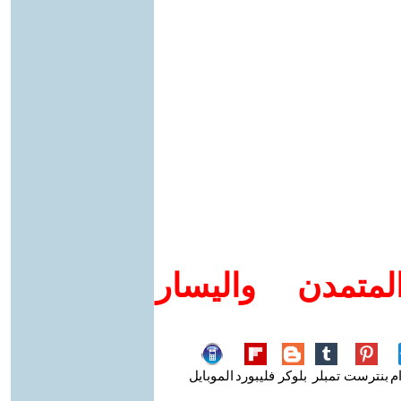
متمدن واليسار
م
بنترست
تمبلر
بلوكر
فليبورد
الموبايل