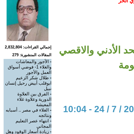
ي الحر
والمعاشات والغلاء 2- الحد الأدني والاقصي
إجمالي القراءات: 2,832,804
المقالات المنشورة: 279
-
الأجور والمعاشات
ومة
والغلاء 1- فوضي أسواق
العمل والأجور
-
طلال شكر الزعيم
ابوقلب أبيض رحيل إنسان
نبيل
-
الفرق بين العلاوة
الدورية وعلاوة غلاء
المعيشة
-
الغلاء في مصر .. أسبابه
ونتائجه
-
انتهاء عصر التعليم
المجاني
-
زيادة أسعار الوقود وهل