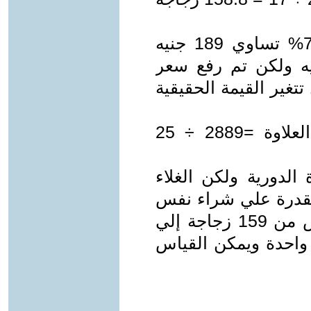
إذا حصل العامل علي علاوة دورية 7% تساوي 189 جنيه
بح أجره النقدي 2889 جنيه ولكن تم رفع سعر
إلي 25 جنيه فهل تتغير القيمة الحقيقية
معادل القيمة الحقيقية للأجور بعد العلاوة =2889 ÷ 25
 الدورية ولكن الغلاء
القدرة علي شراء نفس
الكميات من السلع والخدمات ينخفض من 159 زجاجة إلي
ة واحدة ويمكن القياس