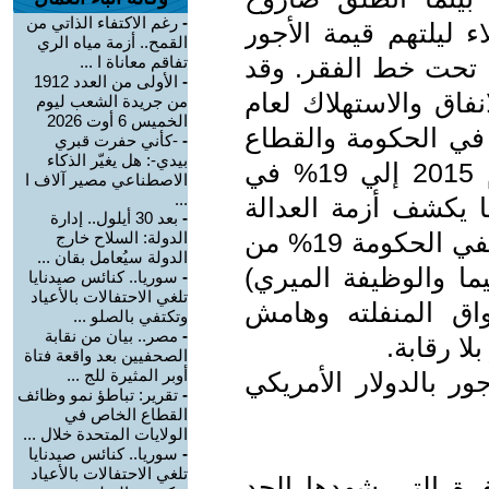
-
رغم الاكتفاء الذاتي من
ء ليلتهم قيمة الأجور
القمح.. أزمة مياه الري
ا تحت خط الفقر. وقد
تفاقم معاناة ا ...
-
الأولى من العدد 1912
اق والاستهلاك لعام
من جريدة الشعب ليوم
الخميس 6 أوت 2026
ملين في الحكومة والقطاع
-
-كأني حفرت قبري
بيدي-: هل يغيّر الذكاء
العام ارتفعت نسبتهم من 13% عام 2015 إلي 19% في
الاصطناعي مصير آلاف ا
...
2020 ( صفحة 111) وبما يكشف أزمة العدالة
-
بعد 30 أيلول.. إدارة
في الأجور الحكومية التي جعلت موظفي الحكومة 19% من
الدولة: السلاح خارج
الدولة سيُعامل بقان ...
ما والوظيفة الميري)
-
سوريا.. كنائس صيدنايا
تلغي الاحتفالات بالأعياد
سواق المنفلته وهامش
وتكتفي بالصلو ...
-
مصر.. بيان من نقابة
لا رقابة.
الصحفيين بعد واقعة فتاة
أوبر المثيرة للج ...
ور بالدولار الأمريكي
-
تقرير: تباطؤ نمو وظائف
القطاع الخاص في
الولايات المتحدة خلال ...
-
سوريا.. كنائس صيدنايا
تلغي الاحتفالات بالأعياد
فرة التي شهدها الحد