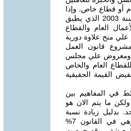
 أو قطاع خاص. وإذا
كان قانون العمل الحالي رقم 12 لسنة 2003 الذي يطبق
عمال العام والقطاع
لي منح علاوة دورية
ر فإن مشروع قانون العمل
خ ومعروض علي مجلس
للقطاع العام والخاص
خفيض القيمة الحقيقية
ط في المفاهيم بين
 ولكن ما يتم الان هو
د. بدليل زيادة نسبة
علاوة موظفي الحكومة الي 8% وهي في القانون 7%
اء المعيشة . وقد حرصت