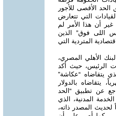
 الحد الأقصى للأجور
لقيادات التي تتعارض
غير أن هذا الأمر لم
س اللى فوق” الذين
قتصادية المتردية التي
نك الأهلي المصري،
ات الرئيس، حيث أكد
ي يتقاضاه “عكاشة”
جنيه شهرياً، يتقاضاه بالدولار
راجع عن تطبيق “الحد
لخدمة المدنية، الذي
لحديث المصدر ذاته،
عي، كما أصر على أن