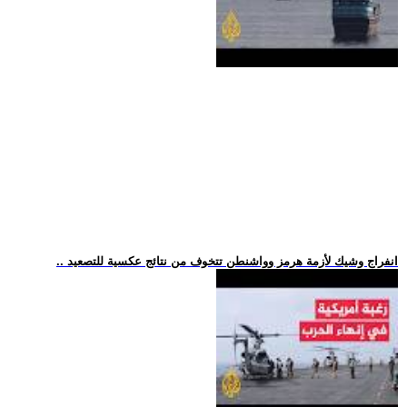
.. انفراج وشيك لأزمة هرمز وواشنطن تتخوف من نتائج عكسية للتصعيد