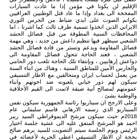
الإقليم لن يكونا في مؤمن إذا ما عادت السيارات
المفخخة الى بغداد وإذا ما عاد قتل الوطنيين العراقيين
بكواتم الصوت على ايدي ضباط من الحرس الثوري
الايراني الذين اتخذوا تسمية طرف ثالث كما اشرنا ، اما
المحافظات السنية المطوقة من قبل فصائل الحشد
الشعبي سيظهر فيها تنظيم داعش من جديد ، وهي مهمة
فصائل المقاومة وبدعم وتستر من قادة فصائل الحشد
الشعبي ، فعند الحاجة تتحول فصائل المقاومة الى
دواعش إرهابيين ، وبإنتفاء تلك الحاجة تلعب دور الحامي
والحارس الأمين للمناطق السنية ، وهناك من ابناء السنة
من يعمل لحساب ايران ومتحالفين مع الاطار التنسيقي
سيكون لهم دور خياني يلعبونه ضد اخوتهم وابناء
عمومتهم لمصالح آنية ضيقة لاتمت الى القيم الأخلاقية
والوطنية بشئ .
وعلى الارجح ان سيناريوا رئاسة الجمهورية سيكون نفس
السيناريو الذي رسمه الارهابي قاسم سليماني عام
2018م حيث سيكون مرشح الديموقراطي السيد ريبر
احمد هو المرشح المتفق عليه الى عشية جلسة اختيار
الرئيس ويوم الجلسة سيتم التصويت للسيد برهم صالح
بحجة ان الاطار التنسيقي اعطى الحرية لأعضائه في