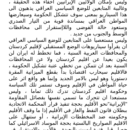
وليس بإمكان الولائيين الإيرانيين اخفاء هذه الحقيقة ،
وغالبية المتابعين للوضع السياسي العراقي يذهبون الى
هذا السيناريو بمعنى سوف تتشكل الحكومة وسيعارضها
المواطن العراقي بمساندة قوية من التيار الصدري
وستعود حالة الفوضى واللاإستقرار الى محافظات
الوسط والجنوب من جديد .
وليس مستعصيا على المتابعين للوضع السياسي العراقي
ان يقرأوا سيناريوهات الوضع المستقبلي لإقليم كردستان
والمحافظات العربية السنية ، فما تخطط له ايران لن
يكون بعيدا عن اقليم كردستان ولا عن المحافظات
السنية بعد ان تتمكن من تخطي عتبة تشكيل الحكومة ،
فالاقليم سيحارب اقتصاديا بداً بقطع الميزانية المقرة
دستوريا وهو ليس بالامر الجديد وإنما هو واقع اثر على
حياة المواطن في الإقليم وسوف تستمر تلك السياسة
وحكومة اقليم كردستان تدرك ذلك تماما ، وليس
مستبعدا ان تتحرك ما تسمي نفسها بفصائل المقاومة
"الإيرانية"نحو الأقليم بحجة تنفيذ قرار المحكمة الاتحادية
ببطلان قانون النفط والغاز في الأقليم إذا ما وقف الأقليم
وحكومته ضد المخططات الإيرانية ، أو ستنهال على
الاقليم الصواريخ البالستية بحجة الموساد الاسرائيلي كما
حصل قبل فترة ليست بالبعيدة ، فالأمن والإستقرار في