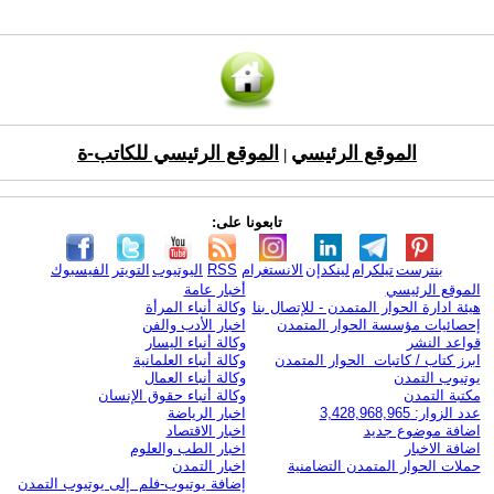
الموقع الرئيسي
الموقع الرئيسي للكاتب-ة
|
تابعونا على:
بنترست
تيلكرام
لينكدإن
الانستغرام
RSS
اليوتيوب
التويتر
الفيسبوك
الموقع الرئيسي
أخبار عامة
هيئة ادارة الحوار المتمدن - للإتصال بنا
وكالة أنباء المرأة
إحصائيات مؤسسة الحوار المتمدن
اخبار الأدب والفن
قواعد النشر
وكالة أنباء اليسار
ابرز كتاب / كاتبات الحوار المتمدن
وكالة أنباء العلمانية
يوتيوب التمدن
وكالة أنباء العمال
مكتبة التمدن
وكالة أنباء حقوق الإنسان
عدد الزوار: 3,428,968,965
اخبار الرياضة
اضافة موضوع جديد
اخبار الاقتصاد
اضافة الاخبار
اخبار الطب والعلوم
حملات الحوار المتمدن التضامنية
اخبار التمدن
إضافة يوتيوب-فلم إلى يوتيوب التمدن