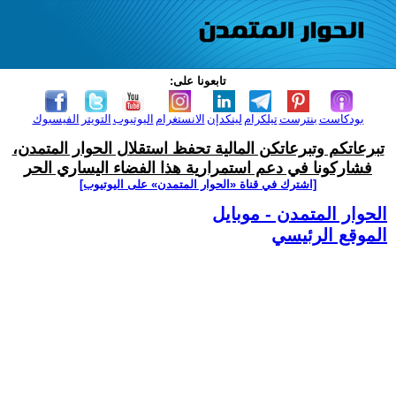
تابعونا على:
بودكاست
بنترست
تيلكرام
لينكدإن
الانستغرام
اليوتيوب
التويتر
الفيسبوك
تبرعاتكم وتبرعاتكن المالية تحفظ استقلال الحوار المتمدن،
فشاركونا في دعم استمرارية هذا الفضاء اليساري الحر
[اشترك في قناة ‫«الحوار المتمدن» على اليوتيوب]
الحوار المتمدن - موبايل
الموقع الرئيسي