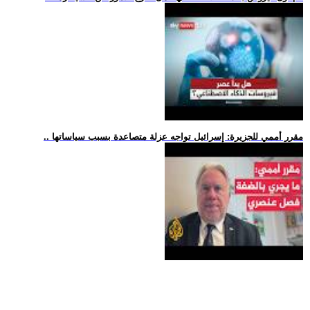
.. مقرر أممي للجزيرة: إسرائيل تواجه عزلة متصاعدة بسبب سياساتها