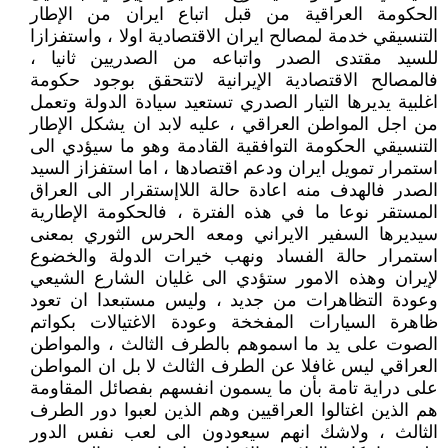
الحكومة العراقية من قبل اتباع ايران من الإطار
التنسيقي خدمة لمصالح ايران الاقتصادية اولا ، واستفزازا
للسيد مقتدى الصدر واتباعه من الصدريين ثانيا ،
فالمصالح الاقتصادية الإيرانية لاتتحقق بوجود حكومة
اغلبية يديرها التيار الصدري تستعيد سيادة الدولة وتعمل
من اجل المواطن العراقي ، عليه لابد ان يشكل الإطار
التنسيقي الحكومة التوافقية القادمة وهو ما سيؤدي الى
استمرار تمويل ايران ودعم اقتصادها ، اما استفزاز السيد
الصدر فالهدف منه اعادة حالة اللاإستقرار الى العراق
المستقر نوعا ما في هذه الفترة ، فالحكومة الإطارية
سيديرها السفير الايراني ومعه الحرس الثوري بمعنى
استمرار حالة الفساد ونهب خيرات الدولة والخضوع
لإيران وهذه الامور ستؤدي الى غليان الشارع الشيعي
وعودة التظاهرات من جديد ، وليس مستبعدا ان تعود
ظاهرة السيارات المفخخة وعودة الاغتيالات بكواتم
الصوت على يد ما اسموهم بالطرف الثالث ، والمواطن
العراقي ليس غافلا عن الطرف الثالث لا بل ان المواطن
على دراية تامة بأن ما يسمون انفسهم بفصائل المقاومة
هم الذين اغتالوا العراقيين وهم الذين لعبوا دور الطرف
الثالث ، ولاشك انهم سيعودون الى لعب نفس الدور