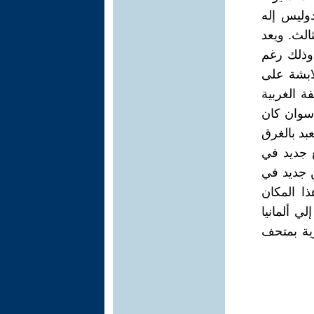
وليس إله
الث. ويعد
 وذلك رغم
لابشة على
ة الغربية
زان أسوان كان
 المعبد بالغرق
قع جديد في
ن جديد في
1م، وأطلق على هذا المكان
ي ألمانيا
رية بمتحف