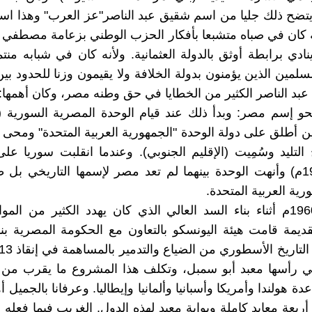
يتضح ذلك جليا من اسم شقيق عبد الناصر"عز العرب" وهذا اس
 كان في صباه متشبعا بأفكار الحزب الوطني بزعامة مصطفي 
ادي برابطة أوثق بالدولة العثمانية. ولأنه كان في شبابه منتم
سلمين الذين يؤمنون بدولة الخلافة ولا يقيمون وزنا للحدود بين
عبد الناصر الكثير من الخطايا في حق وطنه مصر، وكان أهمها:.
) حين أطلق على دولة الوحدة "الجمهورية العربية المتحدة" ومح
أكتوبر 1961م) وأنهت الوحدة بينهما لم تعد مصر لإسمها التاريخي ب
ية العربية المتحدة.
في عام 1960م أثناء بناء السد العالي الذي كان يهدد الكثير من المو
لقديمة قامت هيئة اليونسكو بالتعاون مع الحكومة المصرية بن
دة هولندا وأمريكا وأسبانيا وألمانيا وإيطاليا. وعرفانا بالجميل
أربعة معابد كاملة وبوابة معبد لهذه الدول. الغريب فيما فعله 