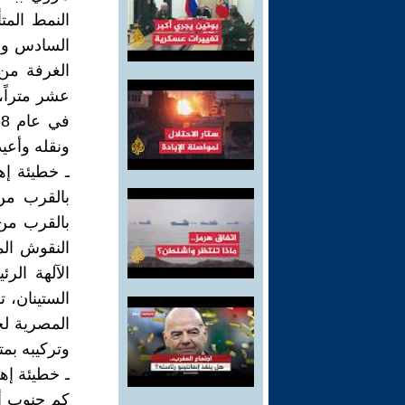
النمط المت
السادس وب
الغرفة من 
عشر متراً،
ونقله وأعيد
ـ خطيئة إهد
بالقرب من
بالقرب من
النقوش الم
الآلهة الرئ
الستينان، 
وتركيبه بمت
كم جنوب أس