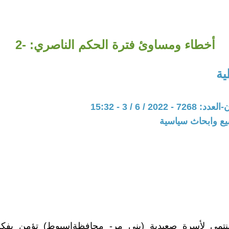
أخطاء ومساوئ فترة الحكم الناصري: -2
ية
202 / 6 / 3 - 15:32
يع وابحاث سياسية
ينتمي لأسرة صعيدية (بني مر- محافظةاسيوط) تؤمن بفكر