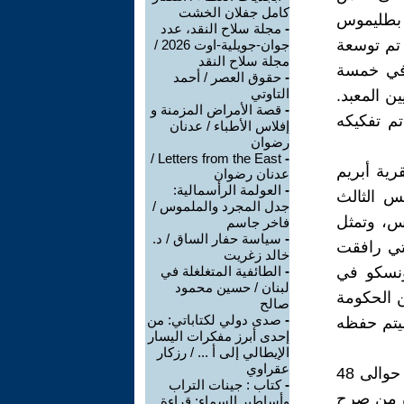
كامل جفلان الخشت
 بطليموس
-
مجلة سلاح النقد، عدد
تم توسعة
جوان-جويلية-اوت 2026 /
مجلة سلاح النقد
ً في خمسة
-
حقوق العصر / أحمد
التاوتي
ن المعبد.
-
قصة الأمراض المزمنة و
ي تم تفكيكه
إفلاس الأطباء / عدنان
رضوان
Letters from the East /
-
قرية أبريم
عدنان رضوان
-
العولمة الرأسمالية:
س الثالث
جدل المجرد والملموس /
س، وتمثل
فاخر جاسم
-
سياسة حفار الساق / د.
لتي رافقت
خالد زغريت
يونسكو في
-
الطائفية المتغلغلة في
لبنان / حسين محمود
ن الحكومة
صالح
-
صدى دولي لكتاباتي: من
كومة الإيطالية أهداه عبد الناصر لإيطاليا عام 1966م ليتم حفظه
إحدى أبرز مفكرات اليسار
الإيطالي إلى أ ... / رزكار
عقراوي
ـ خطيئة إهداء معبد طافا لهولندا: كان معبد طافا يقع بقرية طافا على بعد حوالى 48
-
كتاب : جينات التراب
ون من صرح
وأساطير السماء: قراءة