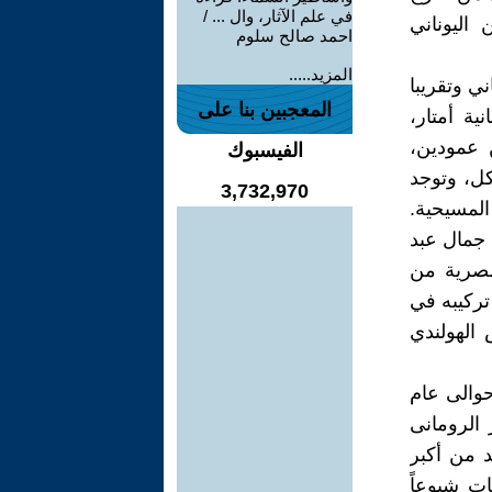
في علم الآثار، وال ... /
اليوناني
احمد صالح سلوم
المزيد.....
ني وتقريبا
المعجبين بنا على
ة أمتار،
ن عمودين،
الفيسبوك
كل، وتوجد
3,732,970
المسيحية.
لى 250 طن. وقد أهداه جمال عبد
لمصرية من
م نقله إلى هولندا عام 1971م وأعيد تركيبه في
الهولندي
 حوالى عام
 الرومانى
د من أكبر
ات شيوعاً