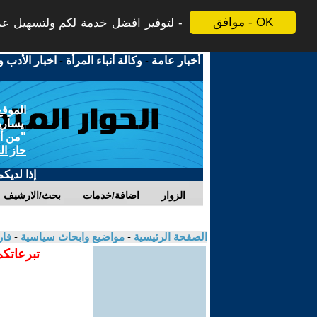
موافق - OK
لتوفير افضل خدمة لكم ولتسهيل عملي
أخبار عامة
-
وكالة أنباء المرأة
-
اخبار الأدب و
الموقع
يسارية
"من أج
حاز ال
إذا لديك
الزوار
اضافة/خدمات
بحث/الارشيف
الصفحة الرئيسية
-
مواضيع وابحاث سياسية
-
فا
تبرعاتكم