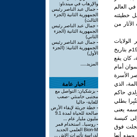
والإرهاب في ميندناو:
في العالم
-
جمال عبد الناصر رئيس
الجمهورية الثانية (الجزء
بل خطيئته
الثالث)
الآثار من
-
جمال عبد الناصر رئيس
الجمهورية الثانية (الجزء
الثاني)
 الولايات
-
جمال عبد الناصر رئيس
الجمهورية الثانية: (الجزء
المتحدة الأمريكية معبد "دندور" بموجب قرار وزارى رقم 4647 لسنة 1966م بتاريخ
الأول)
ية، كان يقع
المزيد.....
الجنوب من أسوان أمام
ود لعصر الأسرة
مة، الذي
أخبار عامة
-
بزشكيان: التواصل مع
لدي حاكم
مجتبى خامنئي -صعب
بِرا بطلي
للغاية- حاليا
-
خطة جريئة لإبقاء الأرض
سمه يعنى
صالحة للحياة لمدة 9.1
لى كنيسة
مليون مليار عام ...
-
روسيا.. استخدام قمر
سجلت فوق
Bion-M العلمي الجديد
يبدو أنها
لدراسة تأثيرات الإش ...