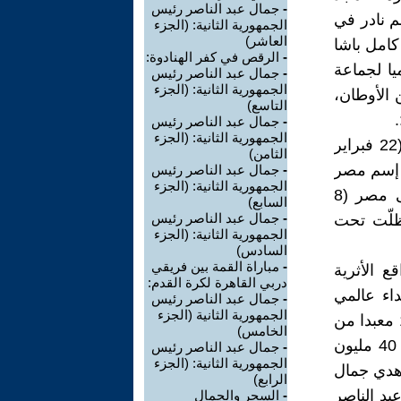
-
جمال عبد الناصر رئيس
م نادر في
الجمهورية الثانية: (الجزء
العاشر)
كامل باشا
-
الرقص في كفر الهنادوة:
يا لجماعة
-
جمال عبد الناصر رئيس
الجمهورية الثانية: (الجزء
 الأوطان،
التاسع)
-
جمال عبد الناصر رئيس
الجمهورية الثانية: (الجزء
ـ خطيئة محو إسم مصر: وبدأ ذلك عند قيام الوحدة المصرية السورية (22 فبراير
الثامن)
ى إسم مصر
-
جمال عبد الناصر رئيس
الجمهورية الثانية: (الجزء
ذات التارخ التليد وسُمِيت (الإقليم الجنوبي). وعندما انقلبت سوريا على مصر (8
السابع)
-
جمال عبد الناصر رئيس
ل ظلّت تحت
الجمهورية الثانية: (الجزء
السادس)
-
مباراة القمة بين فريقي
اقع الأثرية
دربي القاهرة لكرة القدم:
داء عالمي
-
جمال عبد الناصر رئيس
الجمهورية الثانية (الجزء
لحماية هذا التاريخ الأسطوري من الضياع والتدمير بالمساهمة في إنقاذ 13 معبدا من
الخامس)
الغرق وعلي رأسها معبد أبو سمبل، وتكلف هذا المشروع ما يقرب من 40 مليون
-
جمال عبد الناصر رئيس
الجمهورية الثانية: (الجزء
 أهدي جمال
الرابع)
عبد الناصر
-
السحر والجمال