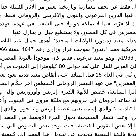
زل فقط عن تحف معمارية وتاريخية تعتبر من الآثار القليلة جدا 
 فيها التاريخ الفرعوني والنوبي والاغريقي والروماني فقط، 
 اذ فرّط فيما لا يملكه هو ولا حتى الشعب في عهده، فهذه 
مصريين في كل العصور، ولا يستطيع جيل أن يتنازل عنها.
داء معبد (دندور) للولايات المتحدة: أهدى جمال عبد الناصر
17 ديسمبر 1966م، وهو معبد فرعونى قديم كان موجوداً بالنوبة المصر
على الشاطئ الغربى للنيل على بُعد حوالي 80 كيلومترا إلى 
قرية دندور، بُني في العام 15 قبل الميلاد "على أنقاض معبد قديم يع
لعشرين" في عهد القيصر الروماني أغسطس آخر حكّام البطال
ترا السابعة، خُصص للألهة الكبرى إيزيس وأوزوريس وإلى و
د ساعد الرومان في حروبهم مع ملكة مروي في الجنوب واُعتٌ
"باديسه" والذي إسمه يعنى عطية إيزيس و"با حور" والذي إ
، وعند انتشار المسيحية تحول الجزء الأوسط من المعبد إ
ها إلا بعض النقوش القبطية، حيث توجد بعض النصوص التي 
وبة باللغة القبطية تتحدث عن تحويل هذا المعبد إلى كنيسة، و