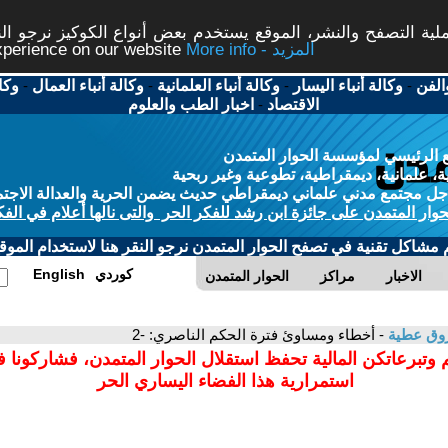
ة التصفح والنشر، الموقع يستخدم بعض أنواع الكوكيز نرجو النق
More info - المزيد
experience on our website
الفن
-
وكالة أنباء اليسار
-
وكالة أنباء العلمانية
-
وكالة أنباء العمال
-
وكا
الاقتصاد
-
اخبار الطب والعلوم
 الرئيسي لمؤسسة الحوار المتمدن
، علمانية، ديمقراطية، تطوعية وغير ربحية
ل مجتمع مدني علماني ديمقراطي حديث يضمن الحرية والعدالة الاجتم
حوار المتمدن على جائزة ابن رشد للفكر الحر والتى نالها أعلام في الفك
م مشاكل تقنية في تصفح الحوار المتمدن نرجو النقر هنا لاستخدام الموقع
كوردي
English
الاخبار
مراكز
الحوار المتمدن
روق عطية
- أخطاء ومساوئ فترة الحكم الناصري: -2
 وتبرعاتكن المالية تحفظ استقلال الحوار المتمدن، فشاركونا 
استمرارية هذا الفضاء اليساري الحر