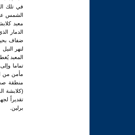
في تلك ال
الشمس عند 
معبد كلابش
الدمار الذ
ضفاف بحيرة
تماما وإلى 
مأمن من ار
(كلابشة الج
تقديراً لج
برلين.