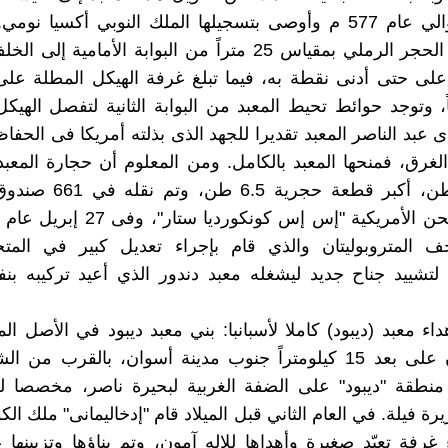
سجلت حوالي عام 577 م وأوصى بتسجيلها الملك النوبي أكسيا ن
المعبد من الحجر الرملي بمقياس 25 متراً من البوابة الأمامية إ
ً، وتوجد حوائط تحيط المعبد من البوابة الثانية لتفصل الهيك
ى عبد الناصر المعبد تقديرا للجهد الذى بذلته أمريكا فى الحفا
الغرق، فمنحها المعبد بالكامل. ومن المعلوم أن حجارة المعبد
من 800 طن، أكبر قطعة حجرية 
ف المتروبوليتان والذي قام بإجراء تعديل كبير في المت
 لتشييد جناح جديد ليشغله معبد دندور الذي أعيد تركيبه 
اء معبد (ديبود) كاملا لأسبانبا: بني معبد ديبود في الأصل الم
آزخر آمون على بعد 15 كيلومتراً جنوب مدينة أسوان، بالقرب من 
منطقة "ديبود" على الضفة الغربية لبحيرة ناصر، مخصصا لعب
ة فيلة. في العام الثاني قبل الميلاد قام "إدخاليمانى" ملك ال
 غرفة تعبّد صغيرة وأهداها للإله آمون، وتم بناؤها وتزيينه