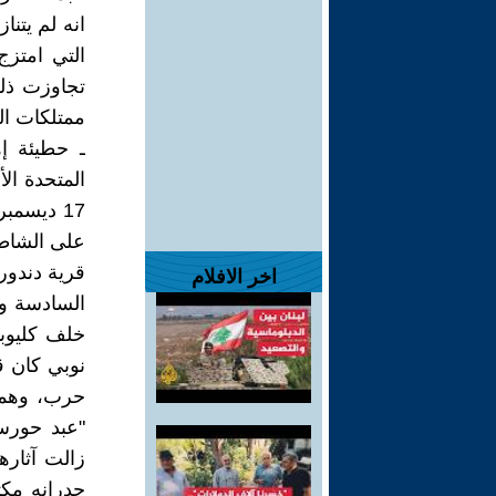
انه لم يتنا
التي امتزج
تجاوزت ذلك
ممتلكات ال
ـ حطيئة إه
اخر الافلام
السادسة وا
خلف كليوبا
نوبي كان ق
حرب، وهما 
"عبد حورس
زالت آثار
جدرانه مكت