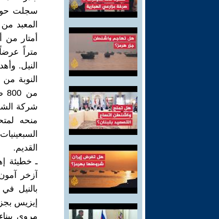
متراً عرضا
النيل. وأهد
النوبة من 
منحه لمتح
السبعينيات
القديم.
ـ خطيئة إهد
بالنيل في 
إيزيس بجزير
مروي ببناء