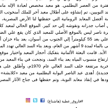
فترة من العصر البطلمي. هو معبد مخصص لعبادة الإله ماند
النوبيين، تم إنشاؤه على أطلال معبد آخر للملك أمنخوتب الث
ة أفضل المعابد الرومانية التي حفظتها لنا الأرض المصرية،
ي أصاب جدرانه ونقوشه إلي حد كبير. الموقع الحالي لمعبد ك
 ناصر ليس بالموقع الأصلي للمعبد الذي كان يقع علي الضف
لنهر النيل علي بعد 55 كيلومتراً إلي الجنوب من أسوان، بعد بناء خ
المعبد يُغطى بالماء لمدة 9 أشهر من العام، وبعد بناء السد العالي تهدد
الأبد. قامت البعثة الألمانية بتفكيك أحجار المعبد واختيار مو
تفاع منسوب المياه بعد بناء السد، ونجحت في بناء المعبد م
منطقة صخرية مرتفعة خلف السد العالي عام 970
ديدة). أهدى عبد الناصر البوابة البطلمية من معبد «كلابشة» إل
هودها في إنقاذ معابد النوبة، وتم حفظها فى جناح الآثار المص
#فاروق_عطية (هاشتاغ)