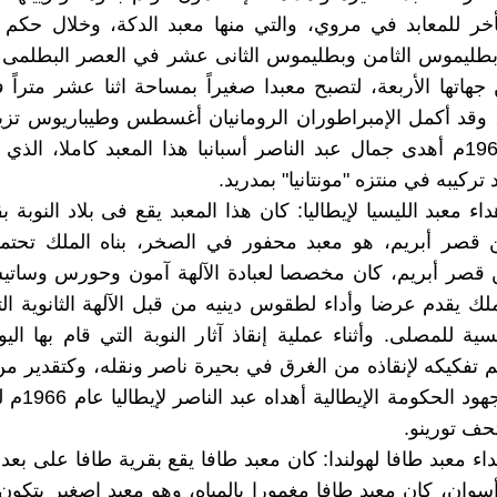
أخر للمعابد في مروي، والتي منها معبد الدكة، وخلال حكم
طليموس الثامن وبطليموس الثانى عشر في العصر البطلمى 
جهاتها الأربعة، لتصبح معبدا صغيراً بمساحة اثنا عشر مترا
 وقد أكمل الإمبراطوران الرومانيان أغسطس وطيباريوس تزيي
في عام 1968م أهدى جمال عبد الناصر أسبانبا هذا المعبد كاملا، الذ
 تركيبه في منتزه "مونتانيا" بمدريد.
اء معبد الليسيا لإيطاليا: كان هذا المعبد يقع فى بلاد النوبة ب
 قصر أبريم، هو معبد محفور في الصخر، بناه الملك تحتم
 قصر أبريم، كان مخصصا لعبادة الآلهة آمون وحورس وساتي
لك يقدم عرضا وأداء لطقوس دينيه من قبل الآلهة الثانوية ا
يسية للمصلى. وأثناء عملية إنقاذ آثار النوبة التي قام بها ال
تم تفكيكه لإنقاذه من الغرق في بحيرة ناصر ونقله، وكتقدير م
المصرية لجهود الح
حف تورينو.
وان، كان معبد طافا مغمورا بالمياه، وهو معبد اصغير يتك