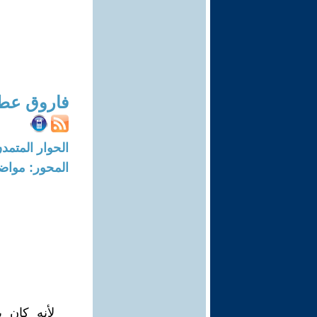
فاروق عط
الحوار المتمدن-العدد: 7268 - 2
المحور: مواض
لأنه كان 