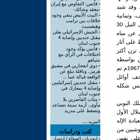
-
فانس: التفاوض مع إيران
ومي. وقد شيد
-معقد وشائك-
-
البيت الأبيض ينفي وجود
لى الخلف، وثمانية
خلافات بين ترامب
أمتار من أعلى حتى أدنى نقطة به، فيما تبلغ غرفة الهيكل المطلة على النيل 30
وهيغسيث
-
الجيش الإسرائيلي يعلن
ل عن مياه
مقتل جنديين وإصابة 4
ظ على آثار
جنوب لبنان
-
فانس يؤكد وجود
 تزن أكثر
اختلافات في الرأي مع
6.5 طن، وتم نقله في 661 صندوق بواسطة
نتنياهو
-
دوي انفجارين في مضيق
شركة الشحن الأمريكية "إس إس كونكورديا ستار"، وفى 27 إبريل عام 1967م تم
هرمز.. وناقلة تبلغ عن
حف أوائل
الواقعة قبالة عما ...
-
مقتل جنديين إسرائيليين
بنفس شكله
وإصابة 4 بمعارك في
جنوب لبنان
-
مئات القاصرين بلا
لك النوبي
مأوى.. أزمة سبتة تتصاعد
وتضغط على مدريد
الشلال الأول
ادة الإله
المزيد.....
كوشيين من
كتب ودراسات
ا على نفس
-
ابجديات العطاء / انتصار