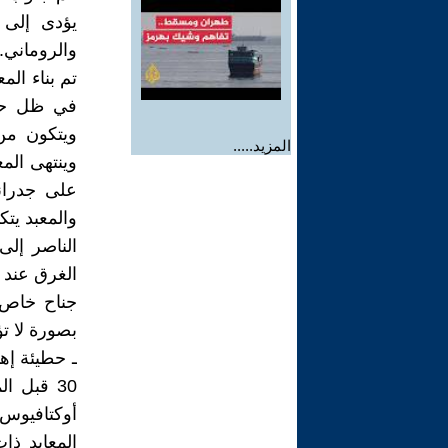
يؤدى إلى 
والروماني.
تم بناء الم
في ظل حكم
ويتكون من 
المزيد.....
وينتهى الم
على جدرانه
الناصر إلى
جناح خاص 
بصورة لا ت
ـ حطيئة إهد
30 قبل ا
أوكتافيوس 
المعابد ذا