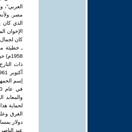
العربي"، و
مصر. ولأنه
الذي كان ين
الإخوان الم
كان لجمال 
1958م
إسم الحمهور
والمعابد ا
دولار بمساع
عبد الناصر 