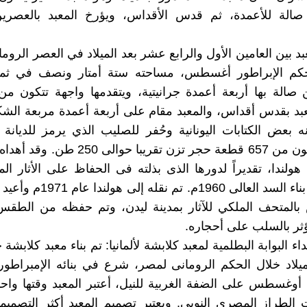
صالة للأعمدة، ثم قدس الأقداس، ويؤرخ المعبد بالعصرين 
عبد بين العامين الأول والرابع عشر بعد الميلاد في العصر الروما
 الإبراطور أغسطس، مساحته ستة أمتار ونصف في ثماني
صالة بها أربعة أعمدة جرانيتية، ويتقدمها واجهة تتكون م
عبد بقدس أقداس، والمعبد مقام على أربعة أعمدة مربعة الش
 بعض الكتابات اليونانية وحُفر للصليب الذي يرمز للديانة 
والمعبد يتكون من 657 قطعة حجر تزن تقريبا حوا
 هولندا، تقديراً لدورها الذى بذلته فى الحفاظ على الأثار ا
الغرق عند بناء السد العالى 1960م. ت
بالمتحف الملكي للآثار بمدينة ليدن، وتم حفظه من الطقس 
ؤثر بالسلب على أحجاره.
اء البوابة البطلمية لمعبد كلابشة لألمانيا: تم بناء معبد كلابشة
لميلاد خلال الحكم الرومانى لمصر، شرع في بنائه الإمبراطور
أوغسطس على الضفة الغربية للنيل، أعتبر المعبد وقتها واح
ت الطراز المصري النوبي. ويعتبر تصميم المعبد أكثر التصميم