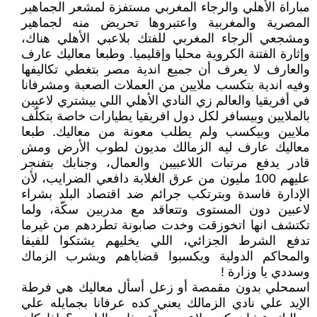
مباراة الأهلي والرجاء المغربي مستفزة لمشعر الجماهير
المصرية والمغربية واعتبروها تحريض منه لجماهير
ومشجعي الرجاء المغربي للفتك بلاعبي الأهلي هناك،
وإثارة الفتنة الكروية محليا وإقليميا. وطبعا معاليك عارف
والعارف لا يعرف أن جميع اندية مصر بتغطي تكاليفها
وفيه اندية بتكسب ملايين من العملات الصعبة ومشرفانا
في أفريقيا والعالم زي النادي الأهلي اللي بيشتري لاعبين
بالملايين وبيسافر لكل دول افريقيا يطيارات خاصة بتكلّف
ملايين وبيكسب ولم يطلب معونة من معاليك. طبعا
معاليك عارف ليه الزمالك مديون لطوب الأرض ومش
قادر يدفع مرتبات اللاعبيبن والعمال، وجنابك بتفنجر
عليهم 100 مليون من عرق الغلابة دافعي الضرايب، لأن
الإدارة فاسدة وبترتكب جرائم ضد اقتصاد البلد بشراء
لاعبين دون المستوى وتتعاقد مع مدربين سكّة، ولما
تكتشف انها اتخوزقت وخدت صابونة تطردهم من غيرما
تدفع الشرط الجزائي، اللي يخليهم يشتكوا للفيفا
والمحاكم الدولية ويكسبوا قضاياهم ويشرب الزماك
وسددي يا وزارة !
اسمحلي بدون مقمصة أو زعل أسأل معاليك هي فرطة
الإيد علي نادي الزمالك يعني كده عرفانا بجمايله علي