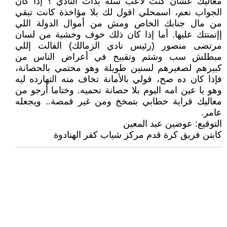
معاليك عشان كنت لاعب سلّة بذات النادي ؟ إذا كان
الجواب نعم، اسمحلي اقول لك بلا مؤاخذة كانت تبقي
من مال جنابك الخاص ومش من أموال الدولة اللي
إإتمنتك عليها. أما إذا كان ذلك خوف وخشية من لسان
مرتضى منصور (رئيس نادي الزمالك) الفالت إللي
مبطلش سب وشتم وتقبيح في أعراض الناس من
كبيرهم لصغيرهم لسنين طويلة وهو محتمي بالحصانة،
فإذا كان ده صح، قولي بالأمانة تخاف منه التهارده ليه
وهو يا عين امه اليوم بلا حصانة تحميه. وختاما أرجو من
معاليك قراية خطابي بتمخخ ومن غير قمصة.. ويجعله
عامر.
التوقيع: عوضين عبد المعين
كابتن فريق كرة قدم مركز شياب كفر الهنادوة