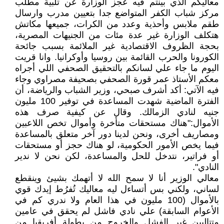
معاليكم الذي بينتم فيه عجز الوزارة عن تلبية مطلب
مركز شباب الكفر المتواضع جدا بتعيين مدرب وارسال
طقم ملابس وأحذية وعدد من الكرات، جميعها مكاتش
هتكلف الوزارة غير عدة مئات من الجنيهات المصرية،
بحجة الظروف الاقتصادية غير الملائمة بسبب جائحة
الكورونا والحرب القائمة بين روسيا وأوكرانيا. وانا قريت
اليوم ما جاء علي لسانكم بالتحقيق الصحفي اللي أجراه
معكم الأستاذ عمر قورة الصحفي بصحيفة مصراوي وجاء
فيه الآتي: أكد أشرف صبحي، وزير الشباب والرياضة، أن
الفترة الماضية شهدت المساعدة في توفير 100 مليون
جنيه لنادي الزمالك. وقال عن كيفية صرف هذه
الأموال:"هناك مستحقات متأخرة وأموال تخص اللاعبين
ومصاريف أخرى، ونحن لدينا دور آخر متعلق بالمساعدة
فيما يخص الأمور الحكومية، لو هناك حجز أو مستحقات
أو فراتير، نتدخل للحل والمساعدة، لكن نحن لا ندير
النادي".
معالي الوزير أنا لا سمح الله لا أتهمك بشيئ وينقطع
لساني، ولكني بس أتساءل ليه معاليك تُفرُط إيدك قوي
بالأموال (100 مليون في هذا العام ولا ندري كم في
الأعوام السابقة) علي نادي فاشل لم يحقق في عامين
متتاليين غير الفشل والخروج من بطولة أفريقيا من