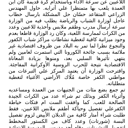
اللاعبين عن سرعة الأداء وباستخدام كرة قديمة كان ابن
العمدة يلعب بها متمنظرا علي أترابه. حاول المهندس
الزراعي المتقاعد حسّان حل المشكلة بارسال خطاب
عاجل لوزارة الشباب والرياضة يطلب فيه من الوزارة
سرعة أرسال مدرب وطقم ملابس وأحذية للاعبين وعدد
من الكرات لممارسة اللعبة، وكان رد الوزارة قاطعا بعدم
وجود ميزانية كافية لتغطية نشاطات مراكز شباب الكفور
والنجوع نظرا لما تمر به البلاد من ظروف اقتصادية غير
ملائمة بسبب جائحة الكورونا التي استمرت لعامين ولم
ينتهي تأثيرها السلبي بعد، ومنوها بزيادة المعاناة
الاقتصادية نتيجة للحرب الروسية الأوكرانية المفاجئة.
واقترحت الوزارة أن يعتمد المركز علي التبرعات من
مواطني الكفر خاصة مُلّاك الأراضي الأغنياء لتغطية
متطلباته.
تم جمع بضع مئات من الجنيهات من العمدة ومساعديه
وأثرياء الكفر وبذلك تم شراء عدد من الكرات الجيدة
الصالحة للعب. كما وافقت الست ام فتكات خياطة
الكفرعلي تفصيل وحياكة أطقم ملابس اللاعبين، فقط
طلبت شراء أمتار كافية من الدبلان الأبيض لزوم تفصيل
البسة (شورتات) وعدد كاف من الكستور المخطط
لتفصيل التيشرتات، وقام أحد مدرسي المدرسة الابتدائية