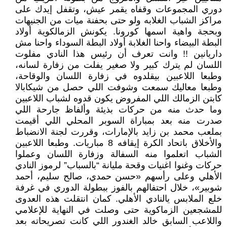
دوري المجموعات وقفاه يقمر عيش، وتقفل إيدك على
مراكز الشباب الغلابه ولو حتى بحفنة ميات من الجنيهات
وبحجة واهية اسمها كورونا. يكونش الزمالكوية أولاد
البطة البيضاء واحنا الغلابة أولاد البطة السوداء واحنا مش
داريانين !! وانت تعرف أن رئيس هذا النادي مفلوت
اللسان لم يترك كبير ولا صغير يفلت من زفارة لسانه،
وطبعا اللاعبين بيقلدوه في زفارة اللسان والوقاحة،
وطبعا معاليك سمعت وشوفت اللي حصل من شيكابالا
كابتن الزمالك اللي المفروض يكون قدوه لشباب اللاعبين
وما حدث منه من حركات بذيئة وألفاظ جارحة اللي
صدرت منه بعد بمباراة السوبر المحلي اللي أقيمت
بملعب محمد بن زايد بالإمارات، وقررت لجنة الانضباط
والأخلاق باتحاد الكرة إيقافه 8 مباريات. وطبعا اللاعبين
الشباب اتعلموا منه السفالة وزفارة اللسان وعملوا
حركات وغنوا اغنيات وقحة مليانة “بالسباب” لرموز النادي
الأهلي وعلى رأسهم «حسن حمدي، صالح سليم، أحمد
شوبير»، خلال احتفالهم بالفوز ببطولة الدوري في غرفة
خلع الملابس يالنادي الأهلي. كمان انتقلت هذه العدوى
للمشجعين الزماكوية حتى وصلت في النهاية للإعلامي
واللاعب السابق خالد الغندور اللي كانت تصريحاته بعد