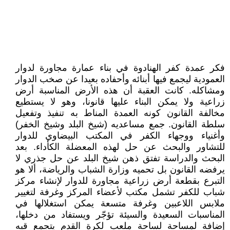
فكر عمدة كفر الهنادوة في بناء عمارة مجاورة لدوار
العمودية ليجمع فيها أبنائه وأحفاده بعيدا عن صخب الدوار
ومشاكله. كانت العقبة أن هذه الأرض المناسبة أرض
زراعية ولا يمكن البناء عليها قانونا، وهو لا يستطيع
مخالفة القانون كونه العمدة المناط به تنفيذ وتفعيل
سلطة القانون. جمع مساعديه (شيخ البلد وشيخ الخفر)
وأغنياء ووجهاء الكفر في المكتب البيضاوي للدوار
للتشاور والبحث عن حل لهذه المعضلة الكأداء. بعد
البحث والدراسة تفتق ذهن شيخ البلد عن حل جذري لا
يرفضه القانون بل تحميه وزارة الشباب والرياضة، ألا هو
التبرع بقطعة أرض زراعية مجاورة للدوار لإنشاء مركز
شباب للكفر تشمل مكتب لأعضاء المركز وغرفة لتغيير
ملابس اللاعبين وغرفة متسعة يمكن استغلالها في
المناسبات السعيدة والسيئة تؤجّر ويستفاد من دخلها،
إضافة لمساحة لساحة ملعب لكرة القدم يتجمع قيه