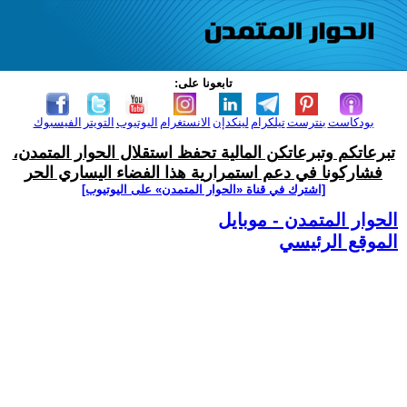
تابعونا على:
بودكاست
بنترست
تيلكرام
لينكدإن
الانستغرام
اليوتيوب
التويتر
الفيسبوك
تبرعاتكم وتبرعاتكن المالية تحفظ استقلال الحوار المتمدن،
فشاركونا في دعم استمرارية هذا الفضاء اليساري الحر
[اشترك في قناة ‫«الحوار المتمدن» على اليوتيوب]
الحوار المتمدن - موبايل
الموقع الرئيسي