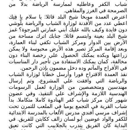
شباب الكفر وعاطليه لممارسة الرياضة بدلا من
الصرمحة في الغرز والمقاهي.
اعترض العمدة موبخا شيخ البلد قائلا: يا سلام يا فِتِك
اعطي عدد من الأفدنة لوزارة الشباب والرياضة بلّوشي
دون فايدة وكيف بالله عليك أبني عمارتي المرجوة؟ غمز
شيخ البلد بعينة وابتسم قائلا: جنابك اترك مساحة من
الأرض بين الدوار ومركز الشباب تكفي لبناء العمارة،
وبعد إقامة المركز تصير هذه الأرض محبوسة ولا يمكن
زراعتها وبكده يمكنك الحصول علي رخصة البناء دون
مخالفة، كمان يمكنك الاستفادة من تأجير دار المناسبات
في الأفراح والمآتم وده دخل مضمون بإذن الرحمن.
نفذ العمدة الاقتراح فورا وأرسل خطابا لوزارة الشباب
والرياضة التي وافقت علي المشروع، وتم إرسال
مهندسين ومتخصصين من الوزارة لعمل الرسومات
الهندسية اللازمة والإشراف علي التتفيذ، وفي عضون
شهور كان مركز شباب كفر الهنادوة كاملا متكاملا. بدأ
شباب القرية في التجمع يوميا في الملعب للتمرن تحت
إشراف مرسي أفندي مدرس الألعاب بالمدرسة الابتدائية
للكفر والواد عوضين أبو لسان زالف ككابتن للفريق. في
البداية كان الفريق يتدرب بالجلابيب التي كانت تعيق