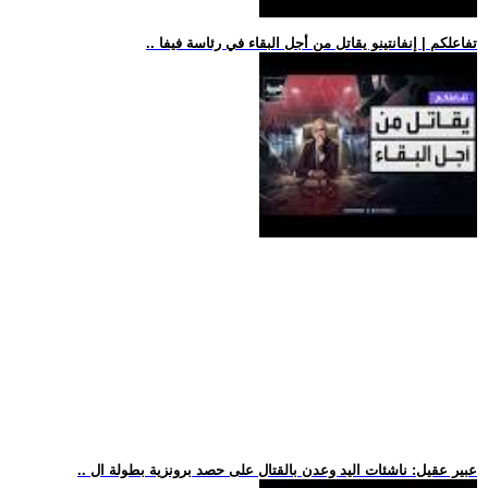
.. تفاعلكم | إنفانتينو يقاتل من أجل البقاء في رئاسة فيفا
.. عبير عقيل: ناشئات اليد وعدن بالقتال على حصد برونزية بطولة ال