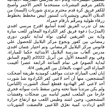
بالكفر بترقيم التيشرتات مستخدما الحبر الأحمر وأصبح
للكفر فريق كرة قدم محترم يرتدي شورتات (البسة) من
الدبلان الأبيض وتيشيرتات كستور أبيض مخطط بخطوط
زرقاء طولية ومرقّم بأرقام حمراء.
بعد أن تدرب الفريق لعدة أسابيع اقترح مرسي افندي
(المدرّب) دعوة فريق كفر الكرادوة المجاور للعب مبارة
ودّية بين الفريقين ليكون نواة لبداية تكوين دوري
رمضاني بين كفور ونجوع مركز البلابيل للحصول علي
فانوس مركز البلابيل الرمضاني. وتم اختيار عِتمان اقندي
مدرس ألعاب مدرسة البلابيل الابتدائية حكما للمباراة.
وفي يوم الجمعة الأول من أبريل 2022م (اليوم السابق
لبداية الصوم) في تمام الساعة الرابعة عصرا أقيمت
المباراة التي انتهت بالتعادل بين الفريقين 4/4.
إبان لعب المباراة حدثت مواقف كوميدية ظريفة أضحكت
المشجعين، منها أن أحد لاعبي كفر الكرادوة شدُ شورت
أحد لاعبي كفر الهنادوة فقطع أستك الشورت (اللباس)
ولم يكن مرتديا شيئا تحته وحين سقط بانت سوأته فجري
خارجا من الملعب لتغيير لباسه بين ضحكات وقفشات
المشجعين، وحين اشتد وطيس اللعب مع ارتفاع حرارة
الجو ازدادت كمية تعرّق اللاعبين فالتصقت الشورتات