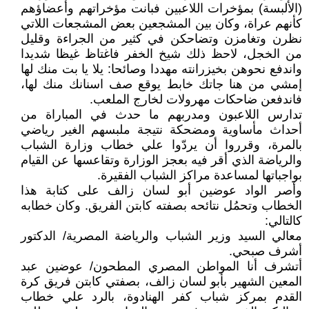
(الألبسة) بمؤخرات اللاعبين فبانت مؤخراتهم وأعضاؤهم
كأنهم عراة، وكان بين المشجعين بعض المشجعات اللاتي
نظرن وتغامزن وتضاحكن في كثير من الجراءة وقليل
من الخجل، لاحظ ذلك شيخ الخفر فاغتاظ غيظا شديدا
واندفع نحوهن بخيزرانته مهددا وصائحا: يلا يا بت منك لها
إمشي من هنا جاتك خابط يوقع صف اسنانك منك لها،
فاندفعن ضاحكات مهرولات لخارج الملعب.
تدارس اللاعبون ومدربهم ما حدث في المباراة من
أحداث مأساوية ومضحكة نتيجة ملبسهم الغير رياضي
بالمرة، وقرروا أن يردّوا علي خطاب وزارة الشباب
والرياضة الذي أقر فيه بعجز الوزارة وتقاعسها عن القيام
بواجباتها لمساعدة مراكز الشباب الفقيرة.
وأصر الواد عوضين أبو لسان زالف على كتابة هذا
الخطاب وتحمُل نتائحه بصفته كابتن الفريق. وكان خطابه
كالتالي:
معالي السيد وزير الشباب والرياضة المصرية/ الدكتور
أشرف صبحي.
أتشرف أنا المواطن المصري المطحون/ عوضين عبد
المعين الشهير بأبو لسان زالف، بصفتي كابتن فريق كرة
القدم بمركز شباب كفر الهنادوة، بالرد علي خطاب