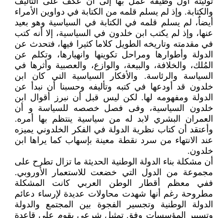
توليته أول وظيفة عمل بها إلى أن عكف على التأليف
والكتابة. وإذ لم يسلم قلمه من الكتابة في دواوين الأمراء
أيضاٌ، لم يسلم قلمه في الكتابة في السياسية وهو بعيد
عنها، وإذ لم يكتب ابن خلدون في السياسية، إلا أنه كتب
في مقدمته وتاريخه الطويل كلاما كثيرا فيها، فتحدث عن
الدولة وأطوارها ومراحل تكوينها وانهيارها، وتكلم عن
المُلك، والخلافة، والبيعة، والوازع، والعصبية وأثرها في
السياسة والرئاسة. والأفكار السياسية التي كان ابن
خلدون قد أودعها في كتبه وتأليفه وحسبنا أن نبدأ عن
الدولة ومفهومه لها. لكن ليس قبل أن نبرز أقوال ابن
خلدون السياسية، وفى فصل خصصه للسياسة و أن
العمران البشري لابد له من سياسية ينتظم بها أمره.
وأعتقد أن كتاب نظرية الدولة في الفكر الخلدوني يميزه
عند الانتهاء من سرد نقطة معينة بإسهاب كما يراها ابن
خلدون.
أن مشكلة بناء الدولة الوطنية الحديثة ما تزال تطرح على
مجموعة من الدول التي خضعت للاستعمار الأوروبي.
ففي معظم أقطار الوطن العربي كانت المشكلة
مطروحة رغم أنها شهدت محاولات عديدة لإرساء دعائم
الدولة الوطنية وتجسير الفجوة بين المجتمع والدولة
وتسيير المؤسسات وفق تمثيل شرعي يقوم على قاعدة