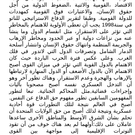
الاقتصاد ،القومية والاثنية ،الضغوط الدولية من أجل
حقوق الإنسان، والاعتبارات فوق القومية كمهددات
للدولة القومية. وطبقا لتقرير الدفاع الاستراتيجي للناتو
في سنة1998 يجب أن تعطى الأولوية للاهتمام بالمخاطر
التي تؤثر على الاستقرار، مثل انقسام الدول وما ينشأ
عنه من نزاعات دولية أو عبر الحدود ومخاطر الإرهاب
والجريمة المنظمة وانتهاك حقوق الإنسان وانتشار أسلحة
الدمار الشامل وتصرفات الدول التي لاتدور في فلك
الغرب. وعلى عكس فترة الحرب الباردة حيث كان
الاهتمام بالدول القوية التي تؤثر في ميزان القوى أصبح
الاهتمام الآن بالدول الأضعف أو الدول المنهارة لارتباطها
بالإرهاب والهجرة وعدم الاستقرار. وهناك تطور آخر وهو
أن التدخل العسكري نفسه أصبح مصحوبا بآليات
وإجراءات قضائية,مثل المحاكم الجنائية. تبعا لتطور
المفهومين السابقين تطور مفهوم حق الدفاع عن النفس.
أصبح في العالم نتيجة لتلك التطورات قوة أحادية
عسكرية ونتيجة لذلك أصبح من حق الولايات المتحدة أن
تحلم بشأن الشرق الأوسط والمناطق الأخرى ساعدها
عاملان على ذلك:أولهما لم يعد هناك خوف من أن تقود
التوترات الإقليمية إلى مواجهة بين القوى