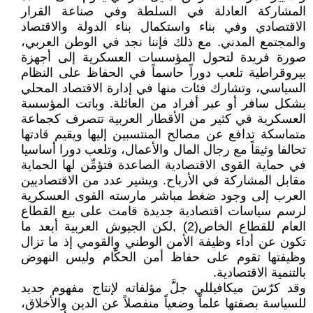
المشاركة العادلة في السلطة وفي صناعة القرار
الاقتصادي وفي بناء واستكمال بناء الدولة والاقتصاد
والمجتمع المدني. مع ذلك فإننا نجد في الوطن العربي،
صورة فريدة لتحول المؤسسات العسكرية إلى أجهزة
بيروقراطية تلعب دوراً حاسماً في الحفاظ على النظام
السياسي، وتشارك فئات منها في إدارة الاقتصاد المحلي
بشكل سافر أو عبر أفراد من العائلة. وباتت المؤسسة
العسكرية في كثير من الأقطار العربية تتصرف كجماعة
متماسكة تدافع عن مصالح المنتسبين إليها ويقيم قادتها
تحالفا وثيقاً مع رجال المال والأعمال، وتلعب دورا أساسيا
في حماية القوى الاقتصادية الصاعدة فتؤمِّن لها الحماية
مقابل المشاركة في الأرباح. ويشير عدد من الاقتصاديين
العرب إلى وجود ضغط مباشر مارسته القوى العسكرية
لرسم سياسات اقتصادية جديدة قامت على بيع القطاع
العام للقطاع الخاص(2) ,لكن الجيوش العربية أبعد ما
تكون عن أداء وظيفة الأمن الوطني والقومي إذ ما تزال
وظيفتها تقوم على حفاظ أمن الحكّام وليس النهوض
بالتنمية الاقتصادية.
وقد كرّسَ ميكافيللي جلَّ مؤلفاته لإنتاج مفهوم جديد
للسياسة بصفتها علماً وضعياً منفصلاً عن الدين والأخلاق،