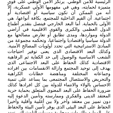
الرئيسية للأمن الوطني. يرتكز الأمن الوطني على قوى
متميزة لحمايته، وهي في مفهومها الأولي عسكرية، إلاّ
أنه من الممكن أن تكون سياسية أو اقتصادية أو
اجتماعية. أن القيم الداخلية للمجتمع، بكافة أنواعها، هي
الأولى بالحماية. أما البعد الخارجي فيتصل بتقدير أطماع
الدول العظمى والكبرى والقوى الاقليمية في أراضي
الدولة ومواردها، ومدى تطابق أو تعارض مصالحها مع
الدولة سياسيا واقتصاديا واجتماعيا، وتحكمه مجموعة من
المبادئ الاستراتيجية التي تحدد أولويات المصالح الأمنية.
وكذلك البعد الاقتصادى الذى يعنى توفير احتياجات
الشعب الاساسية والوصول إلى حد الكفاية ثم الرفاهية
الاقتصادية كذلك الحفاظ على البعد الاجتماعى الذى
يهدف إلى توحيد المجتمع وازالة الانقسامات بين افراده
وجماعاته المختلفة ومناهضة خطابات الكراهية
والتحريض والاستئصال المجتمعى بما يساعد على تنمية
الاحساس بالولاء والانتماء للدولة بين كل افرادها كذلك
ضرورة الحفاظ على البعد المعنوى المتعلق بحماية حرية
المعتقد الدينى والفكرى وممارسته وتأمين الدعوة إليه
دون تمييز بين معتقد وآخر ولا بين أغلبية وأقلية وأخيرا
الحفاظ على البعد البيئى الذى يوفر تأمين البيئة والحفاظ
على الموارد والثروات ومحاربة مسببات التلوث التى تهدد