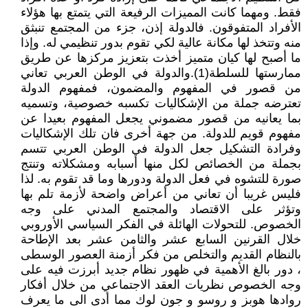
فقط. ومهما كانت المميزات الرفيعة التي يتمتع بها هؤلاء
الأفراد المتفوقون. فالدولة إذن، جزء من المجتمع تنبثق
منه وتتخذ لها مكانة عالية لكي تقوم بدور تنظيمي له. وإذا
ما أصبح لها كيان متميز أخذت بتعزيز مركزها عن طريق
ممارستها للسلطة(1).والدولة في الوطن العربي تعاني
من قصور في المفهوم والمضمون، فمفهوم الدولة
تعترضه جملة من الإشكاليات تكسبه خصوصية، وتسميه
بما يعانيه من قصور مضموني يجعل المفهوم بعيدا عن
مفهوم قويم للدولة. من جهة أخرى فان تلك الإشكاليات
وفرادة التشكيل جعل الدولة في الوطن العربي تتسم
بجملة من الخصائص لكل منها أسبابه ومشكلاته وتنتج
صورة للتشوه في فعل الدولة ودورها وما قد تقوم به. لذا
فليس غريبا أن تعاني من أعراض واضحة لأزمة تلم بها
وتؤثر على الاقتصاد والمجتمع المدني على وجه
الخصوص. للتحولات الهائلة في الفكر السياسي الأوروبي
خلال القرنين السابع عشر والثامن عشر بعد الإطاحة
بالنظام القديم والتخلص من فكر أزمنة العصور الوسطى
، دور بالغ الأهمية في ظهور نظام جديد أبرزت فيه على
وجه الخصوص نظريات العقد الاجتماعي من خلال أفكار
روادها هوبز و روسو و جون لوك مما أدى الى ما يعرف