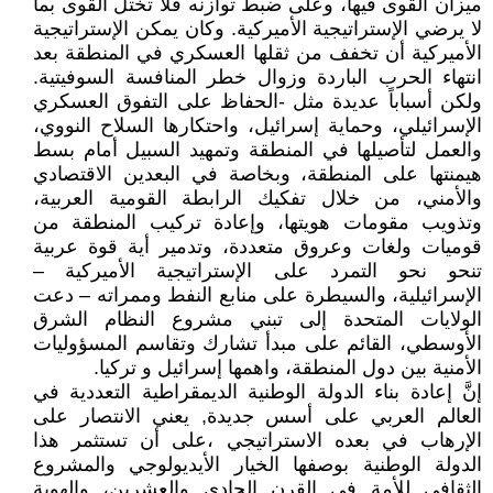
ميزان القوى فيها، وعلى ضبط توازنه فلا تختل القوى بما
لا يرضي الإستراتيجية الأميركية. وكان يمكن الإستراتيجية
الأميركية أن تخفف من ثقلها العسكري في المنطقة بعد
انتهاء الحرب الباردة وزوال خطر المنافسة السوفيتية.
ولكن أسباباً عديدة مثل -الحفاظ على التفوق العسكري
الإسرائيلي، وحماية إسرائيل، واحتكارها السلاح النووي،
والعمل لتأصيلها في المنطقة وتمهيد السبيل أمام بسط
هيمنتها على المنطقة، وبخاصة في البعدين الاقتصادي
والأمني، من خلال تفكيك الرابطة القومية العربية،
وتذويب مقومات هويتها، وإعادة تركيب المنطقة من
قوميات ولغات وعروق متعددة، وتدمير أية قوة عربية
تنحو نحو التمرد على الإستراتيجية الأميركية –
الإسرائيلية، والسيطرة على منابع النفط وممراته – دعت
الولايات المتحدة إلى تبني مشروع النظام الشرق
الأوسطي، القائم على مبدأ تشارك وتقاسم المسؤوليات
الأمنية بين دول المنطقة، واهمها إسرائيل و تركيا.
إنَّ إعادة بناء الدولة الوطنية الديمقراطية التعددية في
العالم العربي على أسس جديدة, يعني الانتصار على
الإرهاب في بعده الاستراتيجي ،على أن تستثمر هذا
الدولة الوطنية بوصفها الخيار الأيديولوجي والمشروع
الثقافي للأمة في القرن الحادي والعشرين، والهوية