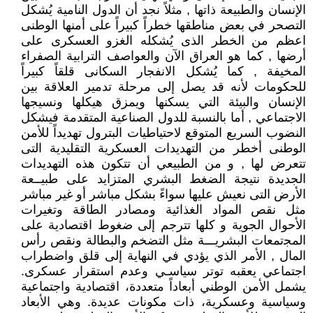
الإنسان والطبيعة ذاتها , مثلاً نجد أن الدول النامية يُشكل
التصحر في بعض مناطقها خطراً كبيراً على أمنها الوطنى
اعظم من الخطر الذى يُشكله الغزو العسكرى على
أرضها , كما هو العراق الآن والعواصف الترابية الصفراء
المخيفة , كما يُشكل الانفجار السكانى قلقاً كبيراً
للحكومات لأنه قد يصل إلى مرحلة تدمير العلاقة بين
الإنسان والبيئة التي يسكنها ويمزق هيكلها ونسيجها
الاجتماعي , أما بالنسبة للدول الصناعية المتقدمة فيشكل
النضوب السريع المتوقع لاحتياطيات البترول تهديداً للأمن
الوطنى أخطر من التهديدات العسكرية التقليدية التى
تتعرض لها , و من الطبيعي أن تتكون هذه التهديدات
الجديدة نتيجة الضغط البشري المتزايد على طبيــعة
الأرض التى نعيش عليها سواءً بشكل مباشر أو غير مباشر
مثل نقص المواد الغذائية ومصادر الطاقة وتغيرات
الأحوال الجوية و كلها تترجم إلى ضغوط اقتصادية على
اﻟﻤﺠتمعات البشريـــة مثل التضخم والبطالة ونقص رأس
المال , الأمر الذي يؤدي في النهاية إلى قلق واضطراب
اجتماعي يعقبه توتر سياسـي وعدم استقرار عسكرى.
يشمل الأمن الوطني أبعاداً متعددة، اقتصادية واجتماعية
وسياسية وعسكرية، ذات مكونات عديدة. وهي الأبعاد