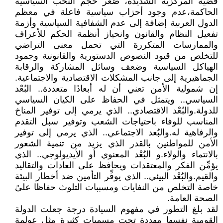
قضية المركزية الشديدة، صَغّر حجم النخب السياسية
الحاكمة،عدم وجود أحزاب سياسية فاعلة في معظم
الدول العربية إضافة إلى عدم الشفافية السياسية وأزمة
تفعيل النظام والقانون وانحياز أنظمة الحكم للأعراف
والممارسات المتكررة التي تحمل معنى التراضي
للتخلص من قيود النصوص الدستورية والقانونية وجمود
الهياكل السياسية وضعف وسائل المشاركة والرقابة
الجماهيرية إلى جانب المشكلات الاقتصادية والاجتماعية.
إن شمولية الأمن تعني أن له أبعادًا متعددة.. البُعْد
السياسي.. ويتمثل في الحفاظ على الكيان السياسي
للدولة.والبُعْد الاقتصادي.. الذي يرمي إلى توفير المناخ
المناسب للوفاء باحتياجات الشعب وتوفير سبل التقدم
والرفاهية له.والبُعد الاجتماعي.. الذي يرمي إلى توفير
الأمن للمواطنين بالقدر الذي يزيد من تنمية الشعور
بالانتماء والولاء.و البُعْد المعنوي أو الأيديولوجي.. الذي
يؤمِّن الفكر والمعتقدات ويحافظ على العادات والتقاليد
والقيم.والبُعْد البيئي.. الذي يوفِّر التأمين ضد أخطار البيئة
خاصة التخلص من النفايات ومسببات التلوث حفاظا علىً
الصحة العامة.
لقد بلغ التطور في مفهوم السيادة درجة جعلت الدولة
القومية نفسها مهددة تحت مسميات كثيرة مثل عولمة