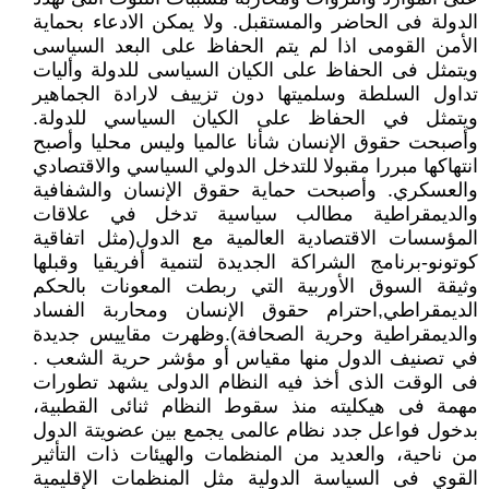
الدولة فى الحاضر والمستقبل. ولا يمكن الادعاء بحماية
الأمن القومى اذا لم يتم الحفاظ على البعد السياسى
ويتمثل فى الحفاظ على الكيان السياسى للدولة وأليات
تداول السلطة وسلميتها دون تزييف لارادة الجماهير
ويتمثل في الحفاظ على الكيان السياسي للدولة.
وأصبحت حقوق الإنسان شأنا عالميا وليس محليا وأصبح
انتهاكها مبررا مقبولا للتدخل الدولي السياسي والاقتصادي
والعسكري. وأصبحت حماية حقوق الإنسان والشفافية
والديمقراطية مطالب سياسية تدخل في علاقات
المؤسسات الاقتصادية العالمية مع الدول(مثل اتفاقية
كوتونو-برنامج الشراكة الجديدة لتنمية أفريقيا وقبلها
وثيقة السوق الأوربية التي ربطت المعونات بالحكم
الديمقراطي,احترام حقوق الإنسان ومحاربة الفساد
والديمقراطية وحرية الصحافة).وظهرت مقاييس جديدة
في تصنيف الدول منها مقياس أو مؤشر حرية الشعب .
فى الوقت الذى أخذ فيه النظام الدولى يشهد تطورات
مهمة فى هيكليته منذ سقوط النظام ثنائى القطبية،
بدخول فواعل جدد نظام عالمى يجمع بين عضويتة الدول
من ناحية، والعديد من المنظمات والهيئات ذات التأثير
القوي فى السياسة الدولية مثل المنظمات الإقليمية