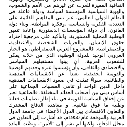
الثقافية المميزة للعرب عن غيرهم من الأمم والشعوب،
والهوية السياسية المؤسسة لسياسة ودولة فاعلة في
النظام الدولي العالمي، عبر تبني المفاهيم القائمة على
التعددية الفكرية والسياسية ،وفكرة المواطنة، وبناء دولة
القانون، أي دولة المؤسسات الدستورية وإعادة تثمين
الوطنية المحلية الدستورية، والتأكيد على مرجعية احترام
حقوق الإنسان، والحريات الشخصية والاعتقادية،
والديمقراطية. فالمشروع العربي الديمقراطي، هو الخيار
العروبي الوحيد للدولة الوطنية، الذي من خلاله يمكن
للشعوب العربية، أن يبنوا مستقبلهم السياسي
والاقتصادي والثقافي، وأن يؤسسوا عبره وحدتهم الوطنية
والقومية الحقيقية، بعيداً عن الانقسامات المذهبية
والطائفية: سواءً تمثلت في صعود الانقسامات المذهبية
داخل الدين الواحد أو تنامي العصبيات الجماعية على
أساس ديني بين أصحاب العقائد المختلفة. فالطائفية تعبر
عن إخفاق السياسة القومية في بناء إطار تضامنات فعلية
وطنية ما فوق طائفية. و معاهدة الدفاع المشترك
والتعاون الاقتصادي بين الدول الأعضاء في جامعة الدول
العربية والموقعة عام 1950م، قد أشارت إلى التعاون في
مجال الدفاع، ولكنها لم تشر إلى "الأمن"، ونصَّت المادة