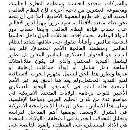
والشركات متعددة الجنسية ومنظمة التجارة العالمية،
ومجموعة العشرين من ناحية أخرى، فإن النظام العالمى
الجديد الذى أخذ طابع القطبية الأحادية، أملاً فى أن يتجه
نحو نظام متعدد الأقطاب، شهد بروزاً مهماً لدور الأقاليم
على حساب قيادة النظام العالمى وأيضاً حساب دور
الدولة الوطنية، بحيث أخذت تفاعلات الدول داخل أقاليمها
الخاصة تتنافس، وأحياناً، تتفوق على علاقتها بقيادة النظام
العالمى ومنظمته العالمية (الأمم المتحدة). فلم يعد
التهديد هو العدوان العسكري المباشر المعلن بل تطور
ليشمل التهديد المحتمل والذي قد يكون مثلا,امتلاك
أسلحة دمار شامل أو إيواء جماعات إرهابية أو
غيرها.وتطور هذا الحق ليشمل مفهوم الحرب الاستباقية
لمنع التهديد المحتمل.ولم يعد هذا الحق يتم عبر الأمم
المتحدة حالة الناتو في كوسوفو. الوجود العسكري
الأجنبي لقوات بزعامة الولايات المتحدة الامريكية في
مواضع عدة من بلدان الخليج العربي ومياهها الإقليمية.
وعلى هذا الاساس ، يمكن أن نقرأ الإستراتيجية الأميركية
في الشرق الأوسط، بوصفها أهم المداخل لدراسة
وتحليل التحولات الجذرية في المنطقة. فالولايات المتحدة
هي الأداة المسيطرة على المنطقة، والقوة القابضة على