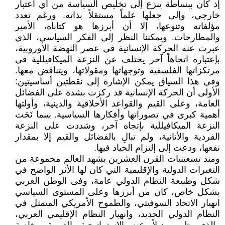
إذ كان ببساطة ينزع إلى تخليص السياسة من أي اعتبار
خارجي، وإلى جعلها علماً مستقلاً بذاته. ورغم تعدد
مؤلفاته وتنوعها، إلا أن أبرزها هو كتاباه، الأمير
والمطارحات. ويمكننا النظر إلى الفكر السياسي، الذي
عبرت عنه الحركة الإنسانية في عصر النهضة الأوروبية،
بإعتباره اتجاهاً آخر يختلف عن النزعة الميكافيللية في
مرتكزاتها الفلسفية وتوجهاتها ومقولاتها، ويتناقض معها.
وفي هذا السياق يمكن الإشارة إلى نقطتين أساسيتين:
الأولى أن الحركة الإنسانية قد ركزت بشدة على الفضائل
العامة، وعلى القيم والقواعد الأخلاقية والدينية، وأولتها
أهمية كبرى في تصوراتها وأفكارها السياسية. بينما نَحَت
النزعة الميكافيللية بإتجاه آخر، وشددت على النزعة
الفردية والأنانية، ولم تبالِ بالفضائل والقيم إلا بمقدار
نفعها، ودعت إلى إلتزام الحياد فيها.
ومنذ تسعينيات القرن العشرين يشهد العالم مجموعة من
التغيرات الدولية والإقليمية التي كان لها الأثر الواضح في
شكل وطبيعة النظام الدولي عامة، وفى الوطن العربي
بشكل خاص، كان من أبرزها وعلى المستوى السياسي
انهيار الاتحاد السوفيتي، والطموح الأمريكي المتمثل في
النظام الدولي الجديد، وانهيار النظام الإقليمي العربي،