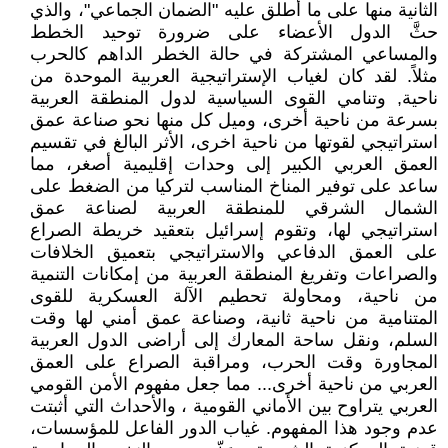
الثانية منها على ما أطلق عليه "الضمان الجماعي"، والذي
حثَّ الدول الأعضاء على ضرورة توحيد الخطط
والمساعي المشتركة في حالة الخطر الداهم كالحرب
مثلاً. لقد كان لغياب الإستراتيجية العربية الموحدة من
ناحية, وتنامي القوى السياسية لدول المنطقة العربية
بسرعة من ناحية أخرى، وميل كل منها نحو صناعة عمق
استراتيجي لقوتها من ناحية اخرى، الأثر البالغ في تقسيم
العمق العربي الكبير إلى وحدات إقليمية أصغر، مما
ساعد على توفير المناخ المناسب لتركيا من الضغط على
الشمال الشرقي للمنطقة العربية لصناعة عمق
استراتيجي لها، وتقوم إسرائيل بتعقيد خريطة الصراع
على العمق الدفاعي والاستراتيجي بتعميق الخلافات
والصراعات وتفريغ المنطقة العربية من إمكانات التنمية
من ناحية، ومحاولة تحطيم الآلة العسكرية للقوى
المتنامية من ناحية ثانية، وصناعة عمق أمني لها وقت
السلم، ونقل ساحة المعارك إلى أراضى الدول العربية
المجاورة وقت الحرب، ومراقبة الصراع على العمق
العربي من ناحية أخرى... مما جعل مفهوم الأمن القومي
العربي يتراوح بين الأماني القومية ، والأحداث التي أثبتت
عدم وجود هذا المفهوم. غياب الدور الفاعل للمؤسسات،