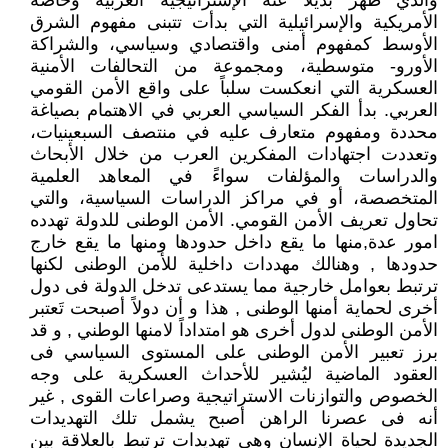
والذي ظهر بديلاً عنه الإستراتيجية الغربية وخاصة
الأمريكية والإسرائيلية التي بدأت تتبنى مفهوم الشرق
الأوسط كمفهوم أمنى واقتصادي وسياسي، والشراكة
الأورو- متوسطية، ومجموعة من التحالفات الأمنية
العسكرية التي انعكست سلباً على واقع الأمن القومي
العربي. بدأ الفكر السياسي العربي في الاهتمام بصياغة
محددة ومفهوم متعارف عليه في منتصف السبعينيات،
وتعددت اجتهادات المفكرين العرب من خلال الأبحاث
والدراسات والمؤلفات سواءً في المعاهد العلمية
المتخصصة، أو في مراكز الدراسات السياسية، والتي
تحاول تعريف الأمن القومي. الأمن الوطنى للدولة تهدده
امور عدة,منها ما يقع داخل حدودها ومنها ما يقع خارج
حدودها , وهنالك مهددات داخلية للأمن الوطنى لكنها
ترتبط بعوامل خارجية مما يستدعى تدخل الدولة فى دول
أخرى لحماية أمنها الوطنى , هذا و أن دولاً أصبحت تَعتبر
الأمن الوطنى لدول أخرى هو امتداداً لامنها الوطني , و قد
برز تعبير الأمن الوطنى على المستوى السياسي فى
العقود الماضية ليُشير للأحداث العسكرية على وجه
الخصوص والتوازنات الاستراتيجية وصراعات القوى , غير
أنه فى عصرنا الراهن أصبح يشمل تلك التهديدات
الجديدة لحياة الإنسان وهي تهديدات ترتبط بالعلاقة بين