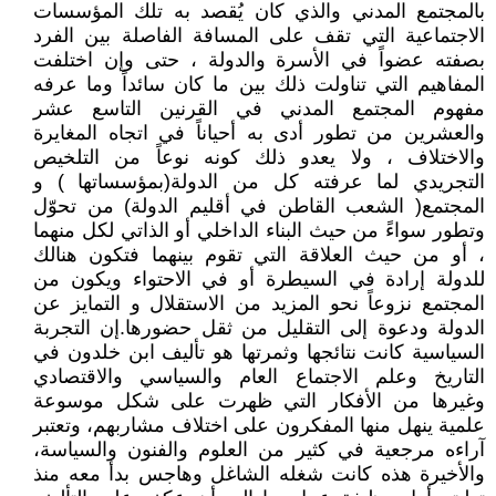
بالمجتمع المدني والذي كان يُقصد به تلك المؤسسات
الاجتماعية التي تقف على المسافة الفاصلة بين الفرد
بصفته عضواً في الأسرة والدولة ، حتى وإن اختلفت
المفاهيم التي تناولت ذلك بين ما كان سائداً وما عرفه
مفهوم المجتمع المدني في القرنين التاسع عشر
والعشرين من تطور أدى به أحياناً في اتجاه المغايرة
والاختلاف ، ولا يعدو ذلك كونه نوعاً من التلخيص
التجريدي لما عرفته كل من الدولة(بمؤسساتها ) و
المجتمع( الشعب القاطن في أقليم الدولة) من تحوّل
وتطور سواءً من حيث البناء الداخلي أو الذاتي لكل منهما
، أو من حيث العلاقة التي تقوم بينهما فتكون هنالك
للدولة إرادة في السيطرة أو في الاحتواء ويكون من
المجتمع نزوعاً نحو المزيد من الاستقلال و التمايز عن
الدولة ودعوة إلى التقليل من ثقل حضورها.إن التجربة
السياسية كانت نتائجها وثمرتها هو تأليف ابن خلدون في
التاريخ وعلم الاجتماع العام والسياسي والاقتصادي
وغيرها من الأفكار التي ظهرت على شكل موسوعة
علمية ينهل منها المفكرون على اختلاف مشاربهم، وتعتبر
آراءه مرجعية في كثير من العلوم والفنون والسياسة،
والأخيرة هذه كانت شغله الشاغل وهاجس بدأ معه منذ