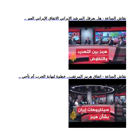
.. نقاش الساعة - هل يعرقل المرشد الإيراني الاتفاق الإيراني العم
.. نقاش الساعة - اتفاق هرمز المرتقب.. خطوة لنهاية الحرب أم تأجي