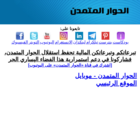
تابعونا على:
بودكاست
بنترست
تيلكرام
لينكدإن
الانستغرام
اليوتيوب
التويتر
الفيسبوك
تبرعاتكم وتبرعاتكن المالية تحفظ استقلال الحوار المتمدن،
فشاركونا في دعم استمرارية هذا الفضاء اليساري الحر
[اشترك في قناة ‫«الحوار المتمدن» على اليوتيوب]
الحوار المتمدن - موبايل
الموقع الرئيسي