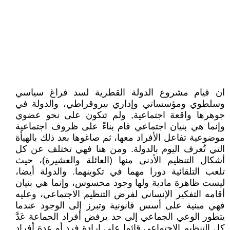
ان قيام مشروع الدولة القطرية لسد فراغ سياسي
وسلطوي ومؤسساتي وإداري بيروقراطي، والدولة في
جوهرها واقعة اجتماعية, ولم تتكون على نحو عضوي
وإنما هي بنيان اجتماعي قام بناءً على ظروف اجتماعية
موضوعية تفاعل الأفراد معها، ثم صاغوها بعد ذلك بالهيأة
التي تُعرف اليوم بالدولة. ومن هنا فهي تختلف عن كل
أشكال التنظيم الأدنى منها (العائلة والعشيرة)، حيث
تلعب التلقائية دورا مهما في تكوينهما. والدولة أيضا،
ليست ظاهرة مادية ولها وجود محسوس، وإنما هي بنيان
أقامه التفكير الإنساني لفرض التنظيم الاجتماعي، وعليه
فهي مبنية على أسس قانونية وتبرز إلى الوجود عندما
يتطور الوعي الجماعي إلى حد يرفض أفراد الجماعة عَدَّ
كل التنظيم الاجتماعي قائما على إرادة فرد أو عدة أفراد