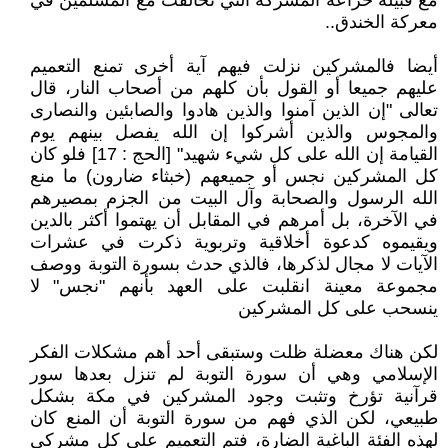
مع قبيلة خزاعة المشركة التي تحالفت مع المسلمين في
معركة الخندق..
أيضا فالمشركين نزلت فيهم آية أخرى تمنع التعميم
عليهم جميعا أو القول بأن كلهم من أصحاب النار، قال
تعالى "إن الذين آمنوا والذين هادوا والصابئين والنصارى
والمجوس والذين أشركوا إن الله يفصل بينهم يوم
القيامة إن الله على كل شيء شهيد" [الحج : 17] فلو كان
كل المشركين نجس أو جميعهم (خبثاء ضارون) ما منع
الله الرسول والصحابة وآل البيت من الجزم بمصيرهم
في الآخرة، بل أمرهم في المقابل أن يهتموا أكثر بالدين
ويقيموه كدعوة أخلاقية وتربوية ذكرت في عشرات
الآيات لا مجال لذكرها، فالذي حدث بسورة التوبة ووصف
مجموعة معينة انقلبت على العهد بأنهم "نجس" لا
ينسحب على كل المشركين
لكن هناك معضلة ظلت وستبقى أحد أهم مشكلات الفكر
الإسلامي وهي أن سورة التوبة لم تنزل بعدها سور
قرآنية تؤرخ وتثبت وجود المشركين في مكة بشكل
طبيعي، لكن الذي فهم من سورة التوبة أن المنع كان
لهذه الفئة الباغية الضارة، فتم التعميم على كل مشركي