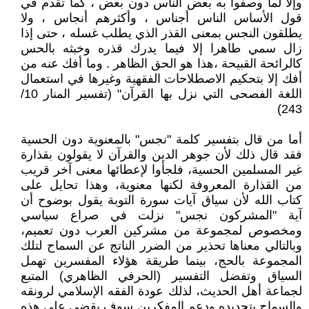
وإلا لما وصفوا به بعض الناس دون بعض ، كما تقدم في
قول الأساس الناس أجناس ، وأكثرهم أنجاس ، ولا
يطلقون النجس بمعنى القذر الذي يطلب غسله ، حتى إذا
زال سمي طاهرا إلا فيما يدرك قذره وخبثه بالحس
كالرائحة القبيحة ،هذا هو الحق الظاهر . وما أفك عنه من
أفك إلا بتحكيم الاصطلاحات الفقهية وغيرها في استعمال
اللغة الفصحى التي نزل بها القرآن" (تفسير المنار 10/
243)
أما من قال بتفسير كلمة "نجس" بالمعنوية دون الحسية
فقد قال ذلك لأن جوهر الدين والقرآن لا يقولون بقذارة
غير المسلمين الحسية، فلجأوا لإعطائها معنى آخر قريب
من القذارة المعروفة لكنها معنوية، وهذا تحايل على
كتاب الله لأن سياق آيات سورة التوبة يقول بوضوح أن
آية "المشركون نجس" نزلت في صراع سياسي
ومخصوص لمجموعة من مشركين العرب دون تعميم،
وبالتالي معناها تحذير من الضرر الناتج عن السماح لتلك
المجموعة بالحج، بينما طريقة هؤلاء المفسرين تهمل
السياق وتفضل التفسير (الحرفي الظاهري) المتبع
لجماعة أهل الحديث، لذلك عودة الفقه الإسلامي لرونقه
والسماح بتجديده ودعم المفكرين سوف يقضي على هذه