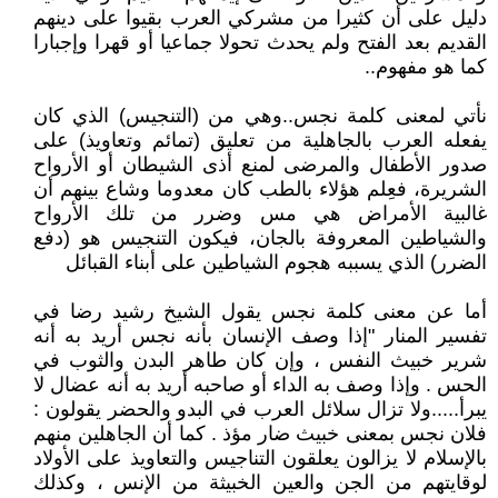
دليل على أن كثيرا من مشركي العرب بقيوا على دينهم
القديم بعد الفتح ولم يحدث تحولا جماعيا أو قهرا وإجبارا
كما هو مفهوم..
نأتي لمعنى كلمة نجس..وهي من (التنجيس) الذي كان
يفعله العرب بالجاهلية من تعليق (تمائم وتعاويذ) على
صدور الأطفال والمرضى لمنع أذى الشيطان أو الأرواح
الشريرة، فعِلم هؤلاء بالطب كان معدوما وشاع بينهم أن
غالبية الأمراض هي مس وضرر من تلك الأرواح
والشياطين المعروفة بالجان، فيكون التنجيس هو (دفع
الضرر) الذي يسببه هجوم الشياطين على أبناء القبائل
أما عن معنى كلمة نجس يقول الشيخ رشيد رضا في
تفسير المنار "إذا وصف الإنسان بأنه نجس أريد به أنه
شرير خبيث النفس ، وإن كان طاهر البدن والثوب في
الحس . وإذا وصف به الداء أو صاحبه أريد به أنه عضال لا
يبرأ.....ولا تزال سلائل العرب في البدو والحضر يقولون :
فلان نجس بمعنى خبيث ضار مؤذ . كما أن الجاهلين منهم
بالإسلام لا يزالون يعلقون التناجيس والتعاويذ على الأولاد
لوقايتهم من الجن والعين الخبيثة من الإنس ، وكذلك