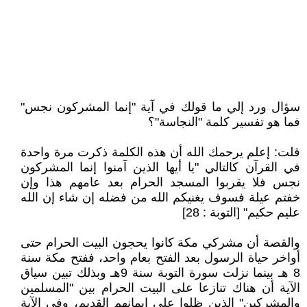
سؤال ورد إلي ما قولك في آية "إنما المشركون نجس"
فما هو تفسير كلمة "النجاسة"؟
قلت: إعلم يرحمك الله أن هذه الكلمة ذكرت مرة واحدة
في القرآن كالتالي "يا أيها الذين آمنوا إنما المشركون
نجس فلا يقربوا المسجد الحرام بعد عامهم هذا وإن
خفتم عيلة فسوف يغنيكم الله من فضله إن شاء إن الله
عليم حكيم" [التوبة : 28]
والقصة أن مشركي مكة كانوا يحجون البيت الحرام حتى
أواخر حياة الرسول بعد الفتح بعام واحد، ففتح مكة سنة
8 هـ بينما نزلت سورة التوبة سنة 9هـ وبذلك تبين سياق
الآية أن هناك تنازعا على البيت الحرام بين "المسلمين
والمشركين" الذين ظلوا على إيمانهم القديم، وفي الآية