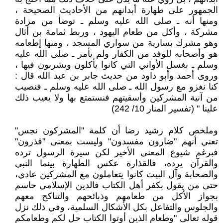
الجمهور على طهارة أبدانهم من الأحاديث الصحيحة ،
ومنها أنه ـ صلى الله عليه وسلم ـ توضأ من مزادة
مشركة ، وأكل من طعام اليهود ، وربط ثمامة بن أثال
وهو مشرك بسارية من سواري المسجد ، ومنها إطعامه
هو وأصحابه للوفد من الكفار ولم يأمر ـ صلى الله عليه
وسلم ـ بغسل الأواني التي كانوا يأكلون ويشربون فيها ،
وروى أحمد وأبو داود من حديث جابر بن عبد الله قال :
كنا نغزو مع رسول الله ـ صلى الله عليه وسلم ـ فنصيب
من آنية المشركين وأسقيتهم فنستمتع بها ولا يعيب ذلك
علينا " (تفسير المنار 10/ 242)
وملخص كلام رشيد رضا أن كلمة "المشركون نجس"
تعني أنهم "ضارون مفسدون" وليست بمعنى "قذرون"
فبرغم شيوع المعنى الأخير لكن سيرة الرسول ترده
والقرآن يرده، فالقذارة عكس الطهارة بينما النبي
والصحابة وآل البيت كانوا يتعاملون مع المشركين عادي،
حتى من يقول بكفر أهل الكتاب فالدين الإسلامي حاسم
بجواز الأكل من طعامهم وذبائحهم والتناكح معهم
والجلوس والتفاعل بكل الأشكال السلمية، وفي ذلك نزل
قوله تعالى "وطعام الذين أوتوا الكتاب حل لكم وطعامكم