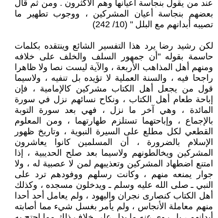
عند من يقول بنجاسة أعيانها وهم الأكثرون . ومن ثم قال
بعضهم بنجاسة أعيان المشركين ، ووجوب تطهير ما
تصيبه أبدانهم مع البلل " (10/ 242)
لكن رشيد رضا يرد هذا التفسير الشائع وينتقده بكلمات
حاسمة بقوله "أن جمهور السلف والخلف على خلافه
ومنهم أهل المذاهب الأربعة ، والآية ليست نصا ولا ظاهرا
راجحا فيه ، والسنة العملية لا تؤيده بل تنفيه ، ولاسيما
قول من يجعل أهل الكتاب مشركين كالإمامية ، فإن
إباحة طعام أهل الكتاب ، ونكاح نسائهم نزل في سورة
المائدة ، وهي آخر ما نزل ، فهي بعد سورة التوبة
بالإجماع ، وإباحتهما تستلزم طهارتهما ، ومن المعلوم
القطعي لكل مطلع على السيرة النبوية ، وتاريخ ظهور
الإسلام بالضرورة ، أن المسلمين كانوا يعاشرون
المشركين ويخالطونهم ولاسيما بعد صلح الحديبية ، إذا
امتنع اضطهاد المشركين وتعذيبهم لمن لا عصبية له ، ولا
جوار يمنعه منهم ، وكانت رسلهم ووفودهم ترد على
النبي ـ صلى الله عليه وسلم ـ ويدخلون مسجده ، وكذلك
أهل الكتاب كنصارى نجران واليهود ، ولم يعامل أحد أحدا
منهم معاملة الأنجاس ، ولم يأمر بغسل شيء مما أصابته
أبدانهم ، بل روي عنه ما يدل على خلاف ذلك مما احتج به