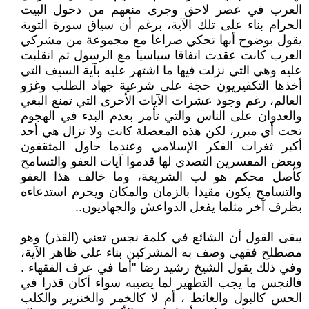
العرب في عصر لاحق وجرى منعهم من دخول البيت
الحرام بناء على تلك الآية، برغم أن سياق سورة التوبة
يقول بوضوح أنها تحكي صراعا مع مجموعة من مشركي
العرب كانت عقدت اتفاقا سياسيا مع الرسول ثم انقلبت
عليه وهي التي نزلت فيها ما اشتهر عليه بآية السيف التي
أخذها التكفيريون حجة على شرعية جهاد الطلب وغزو
العالم، رغم وجود عشرات الآيات الأخرى التي تمنع البغي
والعدوان على الناس والتي تأمر بعدم البدء في الهجوم
تحت أي مبرر، لكن هذه المعضلة كانت ولا تزال هي أحد
أكبر ثغرات الفكر الإسلامي وعندما حاول المثقفون
وبعض المفسرين التصدي لها قدموا آيات العفو والتسامح
كأصل محكم هو لب الشريعة، وما خالف هذا العفو
والتسامح يكون مقيدا بالزمان والمكان ويحرم استدعاءه
بظرف آخر مثلما يفعل الدواعش والجهاديون..
يبقى القول أن الشائع في كلمة نجس تعني (القذر) وهو
مصطلح فقهي وصف به المشركين بناء على ظاهر الآية،
وفي ذلك يقول الشيخ رشيد رضا "أما في عرف الفقهاء .
فالنجس ما يجب التطهير لما يصيبه سواء أكان قذرا في
الحس كالبول والغائط ، أم لا كالخمر والخنزير والكلب