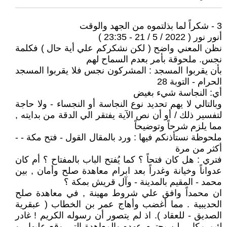
3 - شكراً لما بذلتموه من الجهد والوقت
أنور نور ( 2022 / 5 / 21 - 23:35 )
نظن المعني واضح ( لكن نشكركم علي أية حال ) فكلمة
نجس. ملحوقة بأمر بعدم السماح لهم
بأن يقربوا المسجد : المشركون نجس فلا يقربوا المسجد
الحرام - التوبة 28
أي: النجاسة شيء بغيض
وبالتالي لا يهم تحديد نوع النجاسة أو النجساء - ولا حاجة
لتفسير ذلك / أو أن نص الآية يفتقر الي الدقة من بدايته ,
مما يلزم شرحاً وتوضيحاً
ملحوظة نستأذنكم فيها : ورد بالمقال القول - فتح مكة - -
أكثر من مرة
فتري : هل كان فتحاً ؟ كما يُفتح الباب بالمفتاح ؟ أم كان
عدواناً وخيانة وغدراً بعد ابرام معاهدة صلح وأمان , بين
محمد - المقيم بالمدينة - وآل قريش بمكة ؟
ان محمداً وافق علي شروط مهينة , في معاهدة صلح
الحديبية . مما أغضب وأهاج عمر بن الخطاب ( عبقرية
الصديق - للعقاد ). اذ لم يتصور أن رسوله الكريم ! غادر
لئيم مكار , لن يحترم عهده والمعاهدة التي وقع عليها . و