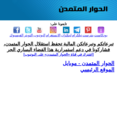
تابعونا على:
بودكاست
بنترست
تيلكرام
لينكدإن
الانستغرام
اليوتيوب
التويتر
الفيسبوك
تبرعاتكم وتبرعاتكن المالية تحفظ استقلال الحوار المتمدن،
فشاركونا في دعم استمرارية هذا الفضاء اليساري الحر
[اشترك في قناة ‫«الحوار المتمدن» على اليوتيوب]
الحوار المتمدن - موبايل
الموقع الرئيسي