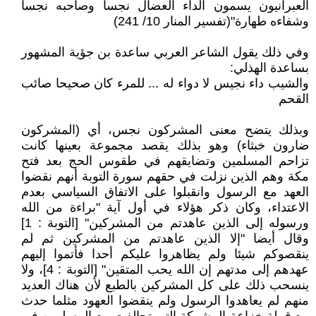
العبرانيون يسمون الداء العضال نجسا وصاحبه نجسا
وشفاءه طهارة"(تفسير المنار 10/ 241)
وفي ذلك يقول الشاعر العربي ساعدة بن جؤية المشهور
بساعدة الهذلي:
والشيب داء نجيس لا دواء له ... للمرء كان صحيحا صائب
القحم
وبذلك يتضح معنى المشركون نجس، أي (المشركون
ضارون خبثاء) وهو بذلك يقصد مجموعة بعينها كانت
تزاحم المسلمين وتضايقهم في طقوس الحج بعد فتح
مكة وهم الذين نزلت في حقهم سورة التوبة أنهم نقضوا
العهد مع الرسول وانقبلوا على الاتفاق السياسي بعدم
الاعتداء، وكان ذكر هؤلاء في أول آية "براءة من الله
ورسوله إلى الذين عاهدتم من المشركين" [التوبة : 1]
وقال أيضا "إلا الذين عاهدتم من المشركين ثم لم
ينقصوكم شيئا ولم يظاهروا عليكم أحدا فأتموا إليهم
عهدهم إلى مدتهم إن الله يحب المتقين" [التوبة : 4]، ولا
ينسحب ذلك على كل المشركين بالطبع لأن هناك العديد
منهم لم يعاهدوا الرسول ولم ينقضوا العهود مثلما حدث