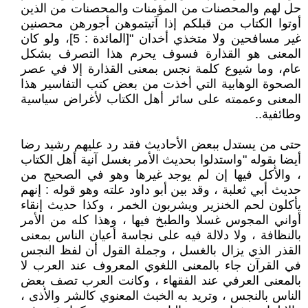
حل لهم والمحصنات من المؤمنات والمحصنات من الذين
أوتوا الكتاب من قبلكم إذا آتيتموهن أجورهن محصنين
غير مسافحين ولا متخذي أخدان "[المائدة : 5]، ولو كان
المعنى هو القذارة فسوف يحرم هذا التصرف بشكل
عام، وما شيوع كلمة نجس بمعنى القذارة إلا في عصر
الصحوة الوهابية التي أخذت من بعض كتب التفاسير هذا
المعنى وعممته على سائر أهل الكتاب لأغراض سياسية
وطائفية..
حتى من يستدل ببعض الأحاديث فقد رد عليهم رشيد رضا
أيضا بقوله "واستدلوا بحديث الأمر بغسل آنية أهل الكتاب
، والأكل فيها إن لم يوجد غيرها وهو في الصحيح من
حديث أبي ثعلبة ، وقد بين أبو داود علته وهو قوله : إنهم
يأكلون لحم الخنزير ويشربون الخمر ، وكذا حديث إنقاء
أواني المجوس غسلا والطبخ فيها ، وهذا كله من الأمر
بالنظافة ، ولا دلالة فيه على نجاسة أعيان الناس بمعنى
القذر الذي يزال بالغسل ، وجملة القول أن لفظ النجس
في القرآن جاء بالمعنى اللغوي المعروف عند العرب لا
بالمعنى العرفي عند الفقهاء ، وكانت العرب تصف بعض
الناس بالنجس ، وتريد به الخبث المعنوي كالشر والأذى ،