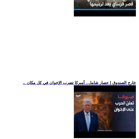
.. خارج الصندوق | حصار شامل.. أميركا تضرب الإخوان في كل مكان