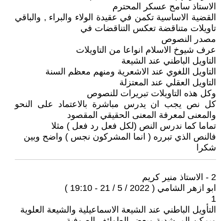
الاستاذ سامح عسكر المحترم
القضية الاساسية تكمن في عقيدة الولاء والبراء , والباقي
تاويلات متناقضة تعكس التناقضات في
مصدر النصوص
عرف شيوخ الاسلام انواعا من التاويلات
التاويل الباطني عند الشيعة
التاويل اللغوي عند الاشعرية ومنهم معظم السنة
التاويل العقلي عند المعتزلة
وكل هذه التاويلات تبريرات للنصوص
كل نص يجب ان يدرس مباشرة بالاعتماد على النحو
والمعنى لمعرفة المعنى الحقيقي المقصود
تماما كما ندرس النص (لكل فعل رد فعل ) مثلا
فالنص الذي تبرره ( انما المشركون نجس ) واضح وبين
شكرا
2 - الاستاذ منير كريم
ابو ازهر الشامي ( 2022 / 5 / 21 - 19:10 )
1
التأويل الباطني عند الشيعة الاسماعيلية والشيعة العلوية
ويمكن المرشدية وبعض الطوائف الصوفية