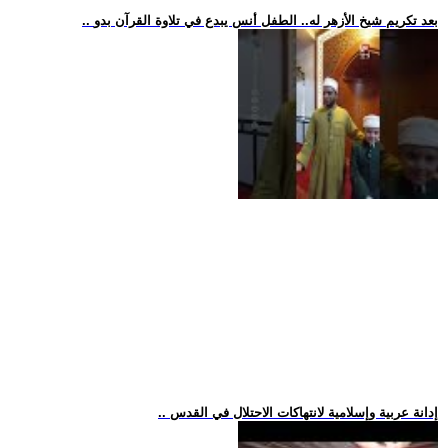
.. بعد تكريم شيخ الأزهر له.. الطفل أنس يبدع في تلاوة القرآن بدو
.. إدانة عربية وإسلامية لانتهاكات الاحتلال في القدس