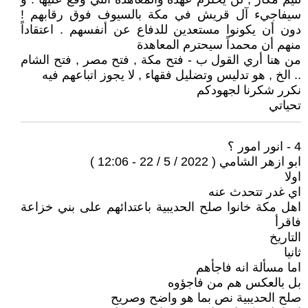
سيفاجيء آل قريش في مكة بالسيوف فوق رقابهم !
دون أن يكونوا مستعدين للدفاع عن أنفسهم . اعتقاداً
منهم أن محمداً سيحترم المعاهدة
من هنا أري القول ب - فتح مكة , فتح مصر , فتح الشام
.. الخ , هو تدليس وتضليل فقهاء , لا يجوز اتباعهم فيه
نكرر شكرنا لجهودكم
تحياتي
4 - انور امور ؟
ابو ازهر الشامي ( 2022 / 5 / 22 - 12:06 )
اولا
اي غدر تتحدث عنه
اهل مكة خانوا صلح الحديبية باعتدائهم على بني خزاعة
فاقرأ
التاريخ
ثانيا
اما مسألة انه فاجأهم
بل بالعكس هم من فاجؤوه
صلح الحديبية نص بما هو واضح وصريح