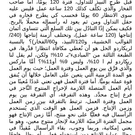
قبل طرح النبيذ للتداول، فترة 120 يومًا، أما صاحب
الفخار والَّذي تكلَّف كذلك 120 ساعة عمل فليس عليه
سوى الانتظار 60 يومًا فحسب كي يطرح فخاره في
حقل التداول ومن ثم يعود له رأسماله محملًا بالربح.
فكيف يمكن إذًا التبادُل بين تلك السلع الَّتي تتساوى أثمان
إنتاجها (120 ساعة عمل)، وتختلف أزمنة إنتاجها (240/
القوالب الخشبية، و120/النبيذ، و60/الفخار)؟ بالنسبة
لريكاردو الحل هو أن نُعطي مكافأة انتظار! قدَّرها، في
الطبعة الثالثة من "المبادىء"بـ 10%! ولكن، لم يقل لنا
ريكاردو لم ا 10%، وليس 9% أو11%؟ أمَّا ماركس
والَّذي فرَّق بين يوم العمل وفترة العمل؛ حيث يوم العمل
هو المدة الزمنية الَّتي يتعين على العامل خلالها أن يُنفق
قوة عمله يوميًّا. أما فترة العمل فهي تعني عَددًا مُعينًا من
أيام العمل المتصلة اللازمة لإخراج المنتوج النَّاجز في
فرع إنتاج محدَّد. وهذه التفرقة، أي التفرقة بين يوم
العمل وفترة العمل، ترتبط بالتفرقة بين زمن العمل
وزمن الإنتاج. فزمن العمل هو الوقت الَّذي يُستخدم
الرأسمال فيه فعليًّا على نحوٍ منتج، أمَّا زمن الإنتاج فهو
مجمل الفترة الزمنيّة اللازمة لإنجاز منتوج معين، وهو ما
يعني إمكانية، وربما وجوب، بقاء الرأسمال مُقيدًّا في
مجال عملية الإنتاج دون استخدامٍ فعلي، أي يظل هاجعًا