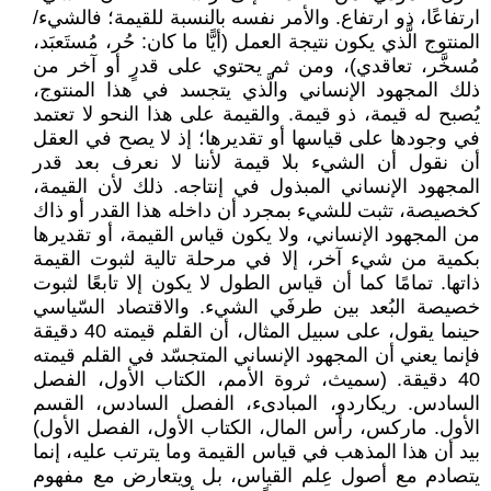
ارتفاعًا، ذو ارتفاع. والأمر نفسه بالنسبة للقيمة؛ فالشيء/
المنتوج الَّذي يكون نتيجة العمل (أيًّا ما كان: حُر، مُستَعبَد،
مُسخَّر، تعاقدي)، ومن ثم يحتوي على قدرٍ أو آخر من
ذلك المجهود الإنساني والَّذي يتجسد في هذا المنتوج،
يُصبح له قيمة، ذو قيمة. والقيمة على هذا النحو لا تعتمد
في وجودها على قياسها أو تقديرها؛ إذ لا يصح في العقل
أن نقول أن الشيء بلا قيمة لأننا لا نعرف بعد قدر
المجهود الإنساني المبذول في إنتاجه. ذلك لأن القيمة،
كخصيصة، تثبت للشيء بمجرد أن داخله هذا القدر أو ذاك
من المجهود الإنساني، ولا يكون قياس القيمة، أو تقديرها
بكمية من شيء آخر، إلا في مرحلة تالية لثبوت القيمة
ذاتها. تمامًا كما أن قياس الطول لا يكون إلا تابعًا لثبوت
خصيصة البُعد بين طرفَي الشيء. والاقتصاد السّياسي
حينما يقول، على سبيل المثال، أن القلم قيمته 40 دقيقة
فإنما يعني أن المجهود الإنساني المتجسّد في القلم قيمته
40 دقيقة. (سميث، ثروة الأمم، الكتاب الأول، الفصل
السادس. ريكاردو، المبادىء، الفصل السادس، القسم
الأول. ماركس، رأس المال، الكتاب الأول، الفصل الأول)
بيد أن هذا المذهب في قياس القيمة وما يترتب عليه، إنما
يتصادم مع أصول عِلم القياس، بل ويتعارض مع مفهوم