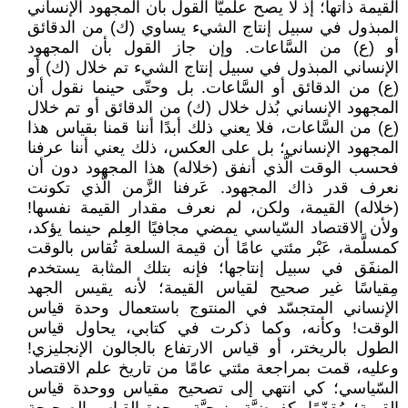
القيمة ذاتها؛ إذ لا يصح علميًّا القول بأن المجهود الإنساني
المبذول في سبيل إنتاج الشيء يساوي (ك) من الدقائق
أو (ع) من السَّاعات. وإن جاز القول بأن المجهود
الإنساني المبذول في سبيل إنتاج الشيء تم خلال (ك) أو
(ع) من الدقائق أو السَّاعات. بل وحتّى حينما نقول أن
المجهود الإنساني بُذل خلال (ك) من الدقائق أو تم خلال
(ع) من السَّاعات، فلا يعني ذلك أبدًا أننا قمنا بقياس هذا
المجهود الإنساني؛ بل على العكس، ذلك يعني أننا عرفنا
فحسب الوقت الَّذي أنفق (خلاله) هذا المجهود دون أن
نعرف قدر ذاك المجهود. عَرفنا الزَّمن الَّذي تكونت
(خلاله) القيمة، ولكن، لم نعرف مقدار القيمة نفسها!
ولأن الاقتصاد السّياسي يمضي مجافيًا العِلم حينما يؤكد،
كمسلَّمة، عَبْر مئتي عامًا أن قيمة السلعة تُقاس بالوقت
المنفَق في سبيل إنتاجها؛ فإنه بتلك المثابة يستخدم
مِقياسًا غير صحيح لقياس القيمة؛ لأنه يقيس الجهد
الإنساني المتجسّد في المنتوج باستعمال وحدة قياس
الوقت! وكأنه، وكما ذكرت في كتابي، يحاول قياس
الطول بالريختر، أو قياس الارتفاع بالجالون الإنجليزي!
وعليه، قمت بمراجعة مئتي عامًا من تاريخ علم الاقتصاد
السّياسي؛ كي انتهي إلى تصحيح مقياس ووحدة قياس