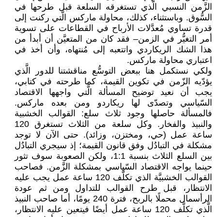
الزَّمن النسبي الَّذي تستغرقه السلعة قبل طرحها في
السُّوق. وباستثناء، كذلك، محاولة ماركس الَّتي ركنت إلى
قدرة تساوي مُعدَّلات الأرباح في القطاعات على تسوية
أمر التغيُّر في الزمن– فقد كان من المتعيَّن أن أبدأ من
هذا الشك الريكاردي واتتعبه إلى مُنتهاه، وأن أخذ في
اعتباري محاولة ماركس.
ولكي نستكمل هنا ببعض التوسُّع مناقشتنا للدور الَّذي
يؤدّيه الزّمن في تكوين القيمة، كما طرحته في كتابي،
يجب أن نعيد توضيح المسألة الَّتي واجهها الاقتصاد
السّياسي وتصدّى لها ريكاردو ومن بعده ماركس.
فالمسألة حاصلها وجود ثلاث سلع: القوالب الخشبية
والنبيذ والفخار. وكل سلعة من الثلاث تستغرق 120
ساعة عمل (حي، ومختزن، وزائد). حتى الآن لا توجد
مشكلة في التبادُل وفق قانون القيمة؛ إذ سيجري التبادُل
بين السلع الثلاث بنسبة 1:1، ولكن الصعوبة سوف تثور
حينما يواجه الاقتصاد السّياسي بمشكلة الزَّمن. فصاحب
القوالب الخشبيَّة الذي تكلَّف 120 ساعة عمل يجب عليه
الانتظار، قبل طرح القوالب للتداول ومن ثم عودة
الرأسمال محملًا بالربح، فترة 240 يومًا، أما صاحب النبيذ
الَّذي تكلَّف 120 ساعة عمل أيضًا فيتعين عليه الانتظار،