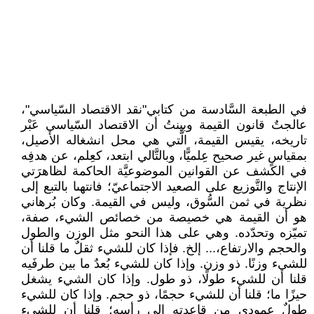
في الطبعة السَّادسة من كتابي"نقد الاقتصاد السّياسي"،
عالجتٌ قانون القيمة وبينتُ أن الاقتصاد السّياسي عَبْر
تاريخه، يقيس القيمة، الَّتي هي محل انشغاله الأصيل،
بمقياسٍ غير صحيح عِلميًّا، وبالتَّالي ابتعد، كعِلم، عن هدفِه
في الكشف عن القوانين الموضوعيَّة الحاكمة لظاهرَتي
الإنتاج والتَّوزيع على الصعيد الاجتماعيّ؛ فانتهىا بالتبع إلى
نظرية في ثمن السُّوق، وليس في القيمة. وكان بُرهاني
هو أن القيمة هي خصيصة من خصائص الشيء، صفة،
تميّزه وتحدّده. وهي على هذا النحو مثل الوزن والطول
والحجم والارتفاع،... إلخ. فإذا كان للشيء ثقلٌ ما قلنا أن
للشيء وزنًا. ذو وزن. وإذا كان للشيء بُعدٌ ما بين طرفَيه
قلنا أن للشيء طولًا، ذو طول. وإذا كان الشيء يشغل
حيزًا ما؛ قلنا أن للشيء حجمًا، ذو حجم. وإذا كان للشيء
طولٌ عمودي من قاعدته إلى رأسه؛ قلنا أن للشيء