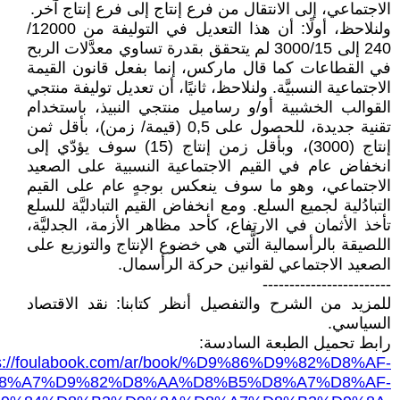
الاجتماعي، إلى الانتقال من فرع إنتاج إلى فرع إنتاج آخر.
ولنلاحظ، أولًا: أن هذا التعديل في التوليفة من 12000/
240 إلى 3000/15 لم يتحقق بقدرة تساوي معدَّلات الربح
في القطاعات كما قال ماركس، إنما بفعل قانون القيمة
الاجتماعية النسبيَّة. ولنلاحظ، ثانيًا، أن تعديل توليفة منتجي
القوالب الخشبية أو/و رساميل منتجي النبيذ، باستخدام
تقنية جديدة، للحصول على 0,5 (قيمة/ زمن)، بأقل ثمن
إنتاج (3000)، وبأقل زمن إنتاج (15) سوف يؤدّي إلى
انخفاض عام في القيم الاجتماعية النسبية على الصعيد
الاجتماعي، وهو ما سوف ينعكس بوجهٍ عام على القيم
التبادُلية لجميع السلع. ومع انخفاض القيم التبادليَّة للسلع
تأخذ الأثمان في الارتفاع، كأحد مظاهر الأزمة، الجدليَّة،
اللصيقة بالرأسمالية الَّتي هي خضوع الإنتاج والتوزيع على
الصعيد الاجتماعي لقوانين حركة الرأسمال.
------------------------
للمزيد من الشرح والتفصيل أنظر كتابنا: نقد الاقتصاد
السياسي.
رابط تحميل الطبعة السادسة:
ps://foulabook.com/ar/book/%D9%86%D9%82%D8%AF-
8%A7%D9%82%D8%AA%D8%B5%D8%A7%D8%AF-