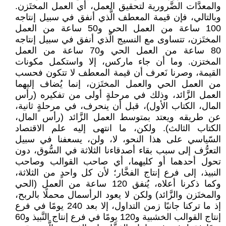
والمعدَّات الضَّرورية لتحقيق العمل، أي العمل المختَزن.
وبالتالي، فإن قيمة المعطف الَّذي أنفق في سبيل إنتاجه
100 ساعة من العمل الحي و50 ساعة من العمل
المختَزن، تتساوى مع النسيج الَّذي أنفق في سبيل إنتاجه
80 ساعة من العمل الحي و70 ساعة من العمل
المختزن. وما أن جاء ماركس، إلا واستكمل مكونات
القيمة، وصرنا نَعرف أن قيمة المعطف لا تتكون فحسب
من العمل الحي والعمل المختَزن، إنما يُضاف إليهما
العمل الزَّائد، وذلك في مرحلةٍ أولى من تفكيره (رأس
المال، الكتاب الأول)، قبل أن ينحرف، في مرحلةٍ ثانية،
عن طريقه ويعتد بمتوسط العمل الزَّائد (رأس المال،
الكتاب الثالث). ولكن، ما انتهى إليه علم الاقتصاد
السّياسي على هذا النحو، لا، ولن، يسعفنا في سبيل
التعرُّف إلى سبب بقاء أصدقاءنا الثلاثة في السُّوق، دون
تحول أحدهما أو كليهما، أي صاحب القوالب وصاحب
النبيذ، إلى فرع إنتاج الفخَّار؛ لأن كل واحدٍ من الثلاثة،
وكما ذكرنا أعلاه، يُنفق 120 ساعة من العمل (الحي
والمختَزن والزَّائد) ولكن لا يعود الرأسمال محملًا بالربح،
إذ ما تركنا جانبًا زمن التداول، إلا بعد 240 يومًا في فرع
إنتاج القوالب الخشبية و120 يومًا في فرع إنتاج النَّبيذ و60