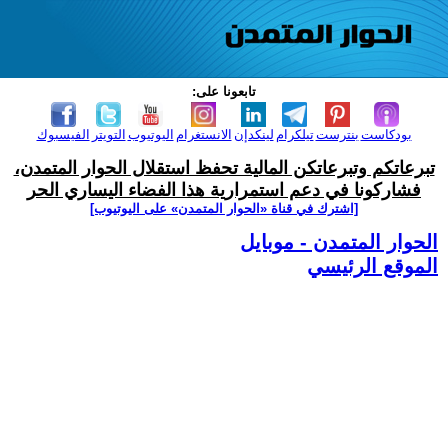
تابعونا على:
بودكاست
بنترست
تيلكرام
لينكدإن
الانستغرام
اليوتيوب
التويتر
الفيسبوك
تبرعاتكم وتبرعاتكن المالية تحفظ استقلال الحوار المتمدن،
فشاركونا في دعم استمرارية هذا الفضاء اليساري الحر
[اشترك في قناة ‫«الحوار المتمدن» على اليوتيوب]
الحوار المتمدن - موبايل
الموقع الرئيسي