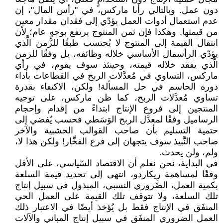
دون عمل. وبالتالي رأىا ماركس، في "رأس المال"، إن
عدم استعمال أدوات العمل يؤدّي إلى فقدان مقدار معين
من قيمتها. وهكذا فإن ثمن المنتوج يرتفع بوجهٍ عام؛ لأن
انتقال القيمة إلى المنتوج لا يُحتسب طبقًا للزَّمن الَّذي
يؤدّي الرأسمال الأساسي خلاله وظائفه، بل وفقًا للزمن
الَّذي يفقد خلاله قيمته، وحينئذ سوف يقوم، في رأي
ماركس، التساوي في مُعدَّلات الربح في القطاعات بأداء
دوره الحاسم في حل المسألة! ولكن، الاكتفاء بقدرة
تساوي مُعدَّلات الربح، كما ظن ماركس، على توجيه
المنتجين إلى فروع الإنتاج ابتداءً من إقدام وإحجام
الرساميل وفقًا لمعدَّل الربح الوَسَطي فحسب يُفضي إلى
حتمية التسليم بأن صاحب القوالب الخشبية والآخر
صاحب النَّبيذ سوف يتجهان إلى فرع الفخَّار! ولكن هذا لا،
ولم، ولن يحدث.
في البداية، نحن نعلم أن الاقتصاد السّياسي، على الأقل
وفقًا لمساهمة ريكاردو، انتهى إلى تحديد قيمة السلعة
بكمية العمل، الضَّروري النسبي، المبذول في سبيل إنتاج
تلك السلعة، ولا تتوقف تلك القيمة على العمل الحي
المنفَق في الإنتاج فقط بل يُؤخذ أيضًا في الاعتبار ذلك
العمل الضروري المنفَق في سبيل إنتاج المباني والآلات