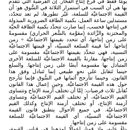
يومًا فقط في فرع إنتاج الفخَّار. إن الفرضية الَّتي نتقدم
بها هي أن السبب في استمرار الثلاثة في السُّوق هو: أن
القيمة الاجتماعيَّة للسلعة، عَبْر تطورها، لم تعد تتحدّد،
مستبدلين ساعة العمل، بكمية الطاقة الضرورية المبذولة
في إنتاجها فحسب، إنما صارت تتحدَّد بكمية الطاقة الحيَّة
والمختزنة والزَّائدة (مقوَّمة بالسُّعر الحراري) مقسومةً
على زمن إنتاجها، أي تتحدد بقيمتها الاجتماعيَّة ÷ زمن
إنتاجها. أما قيمة السلعة النسبيَّة، أو قيمتها الاجتماعيَّة
النسبية، فهي تتحدَّد بقيمتها الاجتماعيَّة مقسومة على
زمن إنتاجها، مقارنةً بالقيمة الاجتماعيَّة للسلعة الأخرى
المتبادل بها مقسومة أيضًا على زمن إنتاجها. والسلع
حينما تَتقابل على نحوٍ طبيعي إنما تَتبادل وفق هذا
القانون. وحينما تتأرجح أثمانها في السُّوق فإنما تتأرجح
حول هذه القيمة الاجتماعيَّة. وحين إعمال هذا القانون
نُقابل ثلاث فرضيات: إمَّا أن تختلف أزمنة الإنتاج وتتساوى
القيم الاجتماعيَّة، أو تختلف القيم الاجتماعيَّة وتتساوى
أزمنة الإنتاج، أو تختلف أزمنة الإنتاج وكذلك القيم
الاجتماعيَّة. في جميع الأحوال ينطبق قانون القيمة
الاجتماعيَّة النسبيَّة، أي القيمة الاجتماعيَّة للسلعة
مقسومة على زمن إنتاجها.
بناءً عليه، وإذ قمنا، إعمالًا لمذهبنا في قياس القيمة،