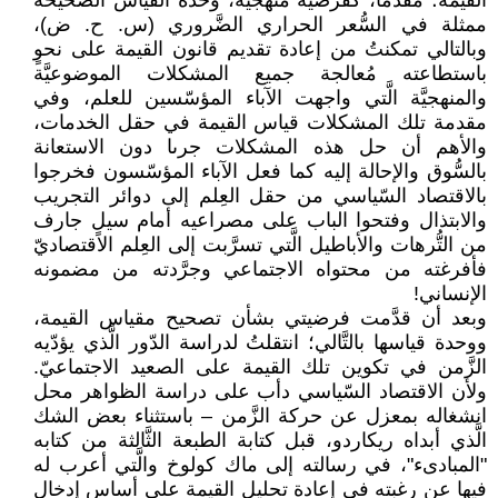
القيمة؛ مُقدّمًا، كفرضيَّة منهجيَّة، وحدة القياس الصحيحة
ممثلة في السُّعر الحراري الضَّروري (س. ح. ض)،
وبالتالي تمكنتُ من إعادة تقديم قانون القيمة على نحوٍ
باستطاعته مُعالجة جميع المشكلات الموضوعيَّة
والمنهجيَّة الَّتي واجهت الآباء المؤسّسين للعلم، وفي
مقدمة تلك المشكلات قياس القيمة في حقل الخدمات،
والأهم أن حل هذه المشكلات جرىا دون الاستعانة
بالسُّوق والإحالة إليه كما فعل الآباء المؤسّسون فخرجوا
بالاقتصاد السّياسي من حقل العِلم إلى دوائر التجريب
والابتذال وفتحوا الباب على مصراعيه أمام سيلٍ جارف
من التُّرهات والأباطيل الَّتي تسرَّبت إلى العِلم الاقتصاديّ
فأفرغته من محتواه الاجتماعي وجرَّدته من مضمونه
الإنساني!
وبعد أن قدَّمت فرضيتي بشأن تصحيح مقياس القيمة،
ووحدة قياسها بالتَّالي؛ انتقلتُ لدراسة الدّور الَّذي يؤدّيه
الزَّمن في تكوين تلك القيمة على الصعيد الاجتماعيّ.
ولأن الاقتصاد السّياسي دأب على دراسة الظواهر محل
انشغاله بمعزل عن حركة الزَّمن – باستثناء بعض الشك
الَّذي أبداه ريكاردو، قبل كتابة الطبعة الثَّالثة من كتابه
"المبادىء"، في رسالته إلى ماك كولوخ والَّتي أعرب له
فيها عن رغبته في إعادة تحليل القيمة على أساس إدخال