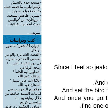
-
منتجه خدم بالجيش
الإسرائيلي.. ما قصة حملة
مقاطعة فيلم -سبايد ...
-
نسرين طافش تستعيد
«الروقان» من كواليس
أحدث أعمالها الغنائية ...
المزيد.....
كتب ودراسات
-
ديوان 24 شعر / منصور
الريكان
-
القصة الشاعرة والوعي
الجمعي الحداثي/ مقاربة
في دور القصة الش ... /
Since I feel so jeal
ربيحة الرفاعي
-
تصاوير لية الظمأ /
السمّاح عبد الله
-
ثلاثاءات عابر سبيل /
And 
السمّاح عبد الله
And set the bird 
-
ملامــح التجريــب في
كتابـات السيـد حـافظ من
And once you go t
خلال روايته يو ... /
سلسبيل كريبع
find one o
-
قناديل الحكمة / د. خالد