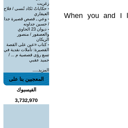
زغريت
-
حكاياتْ تَكاد تُنسى / فلاح
العيفاري
When you and I li
-
وعي ـ قصص قصيرة جدا
/ حسين جداونه
-
ديوان 23 الحاوي
والعصفور / منصور
الريكان
-
كتاب «عين على القصة
القصيرة: تأملات نقدية في
تسع رؤى قصصية م ... /
حميد عقبي
المزيد.....
المعجبين بنا على
الفيسبوك
3,732,970