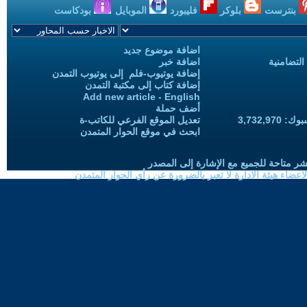
بنترست
بلوكر
فليبورد
الموبايل
بودكاست
اضافة موضوع جديد
التضامنية
اضافة خبر
إضافة يوتيوب-فلم إلى يوتيوب التمدن
إضافة كتاب إلى مكتبة التمدن
Add new article - English
أضف حملة
3,732,97
تعديل الموقع الفرعي للكاتب-ة
ابحث في موقع الحوار المتمدن
شر متاحة للجميع مع الإشارة إلى المصدر
ضاء هيئة الادارة لا تعبر بالضرورة عن رأي الحوار المتمدن