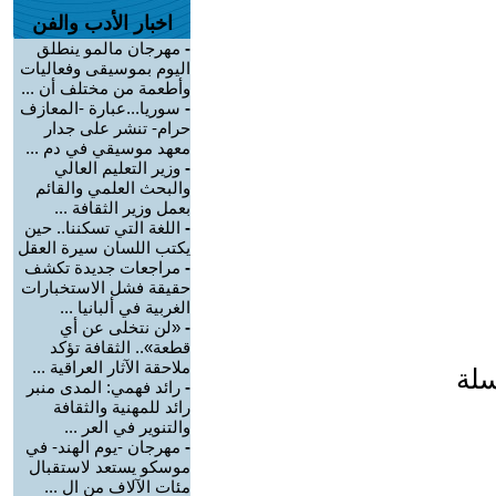
اخبار الأدب والفن
-
مهرجان مالمو ينطلق
اليوم بموسيقى وفعاليات
وأطعمة من مختلف أن ...
-
سوريا...عبارة -المعازف
حرام- تنشر على جدار
معهد موسيقي في دم ...
-
وزير التعليم العالي
والبحث العلمي والقائم
بعمل وزير الثقافة ...
-
اللغة التي تسكننا.. حين
يكتب اللسان سيرة العقل
-
مراجعات جديدة تكشف
حقيقة فشل الاستخبارات
الغربية في ألبانيا ...
-
«لن نتخلى عن أي
قطعة».. الثقافة تؤكد
ملاحقة الآثار العراقية ...
سلة
-
رائد فهمي: المدى منبر
رائد للمهنية والثقافة
والتنوير في العر ...
-
مهرجان -يوم الهند- في
موسكو يستعد لاستقبال
مئات الآلاف من ال ...