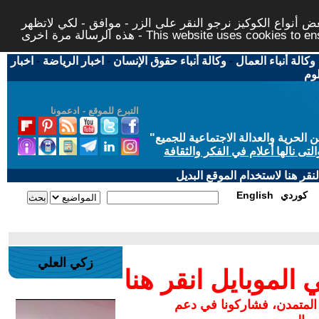
 أنواع الكوكيز نرجو النقر على الزر - موافق - لكي لاتظهر
This website uses cookies to ensure you ge
وكالة أنباء العمال
-
وكالة أنباء حقوق الإنسان
-
اخبار الرياضة
-
اخبار
لوم
التبرع للموقع - ادعمونا
حرية والعدالة الاجتماعية للجميع
"
تى نالها أعلام في الفكر والثقافة
قر هنا لاستخدام الموقع البديل
كوردي
English
زكي العلي
لموبايل انقر هنا
 المتمدن، فشاركونا في دعم