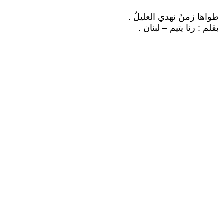
طواها زمنُ نهدي العليلُ .
بقلم : رنا يتيم – لبنان .