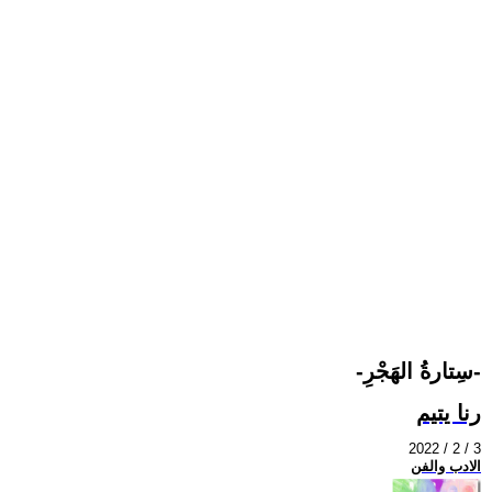
-سِتارةُ الهَجْرِ-
رنا يتيم
2022 / 2 / 3
الادب والفن