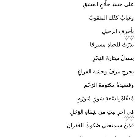
على جسدِ حلّاجِ العشقِ
وغيابُ كفّكَ المثقوبُ
بأحرفِ الرحيلِ
♡♡
نذرْتُ للحياةِ مسرحًا
يسدلُ سِتارةَ الهَجْرِ
بجرحٍ ينزفُ وحشةَ الفراغِ
وقصيدةٌ مكتومةَ الرَحْمِ
مُقفّاةٌ بِلسْعةِ شوقٍ مُتورّمٍ
في آخرِ بيتٍ من شِفاهِ الوَجَلِ
♡♡
فمَنْ سيمنحني صُكوكَ الغفرانِ