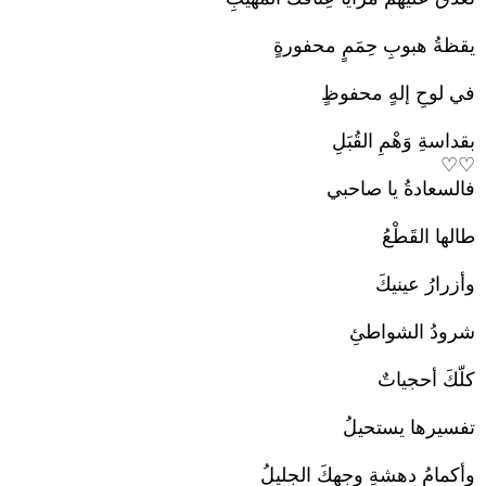
يقظةُ هبوبِ حِمَمٍ محفورةٍ
في لوحِ إلهٍ محفوظٍ
بقداسةِ وَهْمِ القُبَلِ
♡♡
فالسعادةُ يا صاحبي
طالها القَطْعُ
وأزرارُ عينيكَ
شرودُ الشواطئِ
كلّكَ أحجياتٌ
تفسيرها يستحيلُ
وأكمامُ دهشةِ وجهكَ الجليلُ