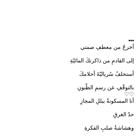
•••
أخرجُ من معطفِ صمتي
إلى القادمِ من ذاكرتكَ المائيّةِ
أستحلفُ سُرياليّةَ أحلامكَ
بالتوقّفِ عن رسمِ الظّنونِ
♡♡
أنا المسكونةُ ببللِ المجازِ
حدّ الغرقِ
وهشاشةُ صلبِ الفكرةِ