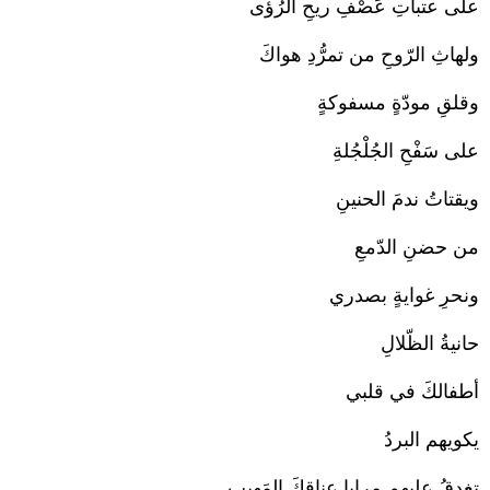
على عتباتِ عَصْفِ ريحِ الرُؤى
ولهاثِ الرّوحِ من تمرُّدِ هواكَ
وقلقِ مودّةٍ مسفوكةٍ
على سَفْحِ الجُلْجُلةِ
ويقتاتُ ندمَ الحنينِ
من حضنِ الدّمعِ
ونحرِ غوايةٍ بصدري
حانيةُ الظّلالِ
أطفالكَ في قلبي
يكويهم البردُ
تغدقُ عليهم مرايا عِناقكَ المَهيبِ