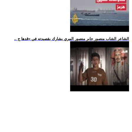
.. الشاعر الشاب منصور جابر منصور المري يشارك بقصيدته في «قدها ج