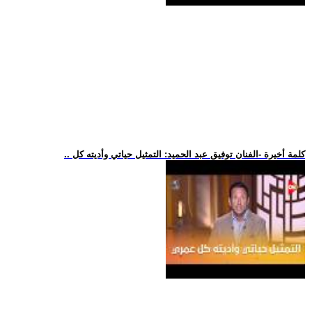
.. كلمة أخيرة -الفنان توفيق عبد الحميد: التمثيل حياتي وأديته كل