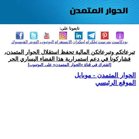
تابعونا على:
بودكاست
بنترست
تيلكرام
لينكدإن
الانستغرام
اليوتيوب
التويتر
الفيسبوك
تبرعاتكم وتبرعاتكن المالية تحفظ استقلال الحوار المتمدن،
فشاركونا في دعم استمرارية هذا الفضاء اليساري الحر
[اشترك في قناة ‫«الحوار المتمدن» على اليوتيوب]
الحوار المتمدن - موبايل
الموقع الرئيسي