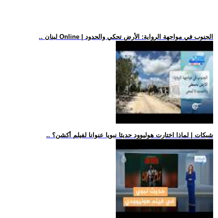
.. لبنان Online | الجنوب في مواجهة الرواية: الأرض تحكي والحدود
.. شبكات | لماذا اختارت هوليوود حديثا نبويا عنوانا لفيلم أكشن؟