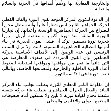
والخارجية المعادية لها ولأهم أهدافها في الحرية والسلام
والعدالة.
إن الدعوة لتكوين المركز الموحد لقوى الثورة والقائد الفعلي
لحركة الجماهير الثائرة ليس شعاراً عابراً وأنه سيظل محوراً
للصراع بين الحركة الجماهيرية الواسعة وأعدائها، إن تجاربنا
الثورية السابقة منذ ثورة أكتوبر وانتفاضة أبريل مروراً
بتجربة ثورة ديسمبر، تؤكد أن فشل القوى الجذرية في بناء
أدواتها النضالية الجماهيرية السلمية، كانت ولا تزال السبب
الرئيسي في عدم الوصول إلى الأهداف الأساسية لحركة
الجماهير، وإن القوى المترددة في صفوف المعارضة هي
التي دائماً ما تغير من مواقفها ومواقعها استجابة لضغوط
أعداء الثورة الداخلية والخارجية ولمصالحها الخاصة، وبالتالي
تلعب دورها في انتكاسة الثورة.
إن مقاومة التآمر المعادي للثورة يتطلب بجانب بناء المركز
القائد والفعال للحراك الجماهيري يتطلب بناء حركة شعبية
نشطة تحتاج لقيادة ثورية لا تلين ولا تستكين أمام ضغوطات
المجتمع الدولي والإقليمي والمحلي.