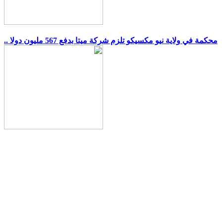
.. محكمة في ولاية نيو مكسيكو تلزم شركة ميتا بدفع 567 مليون دولا