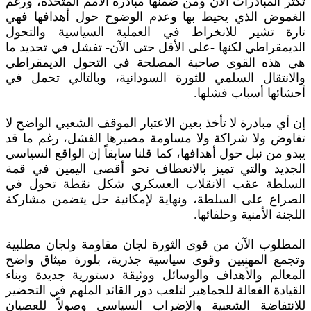
تكثر المبادرات الآن ومن ضمنها مبادرة الأمم المتحدة، ورغم
الغموض الذي يحيط بها وعدم الوضوح حول أهدافها فهي
تارة تشير للانخراط في العملية السياسية والتحول
الديمقراطي لكنها -على الأقل حتى الآن- تفشل في تحديد ما
هي هذه القوى صاحبة المصلحة في التحول الديمقراطي
والانتقال السلمي للثورة السودانية، وبالتالي تحمل في
أحشائها أسباب فشلها.
إن أي مبادرة لا تأخذ بعين الاعتبار الموقف الشعبي الواضح لا
تفاوض ولا شراكة ولا مساومة مصيرها الفشل، رغم ما قد
يبدو من نبل حول أهدافها، كما قلنا سابقاً إن الواقع السياسي
الجديد والتي تميز بالانعطاف نحو أقصى اليمين في قمة
السلطة عقب الانقلاب العسكري شكل نقطة تحول في
الصراع على السلطة، ونهاية لإمكانية حل يتضمن مشاركة
اللجنة الأمنية وحلفائها.
المطلوب الآن من قوى الثورة لجان مقاومة ولجان مطلبية
وتجمع المهنيين وقوى سياسية جذرية، بلورة ميثاق واضح
المعالم والأهداف والوسائل ووثيقة دستورية جديدة وبناء
القيادة الفعالة للجماهير لتلعب دور القائد الملهم في التحضير
للانتفاضة الشعبية والإضراب السياسي وصولاً للعصيان