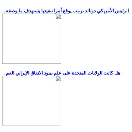
.. الرئيس الأمريكي دونالد ترمب يوقع أمرا تنفيذيا يستهدف ما وصفه
.. هل كانت الولايات المتحدة على علم ببنود الاتفاق الإيراني العم