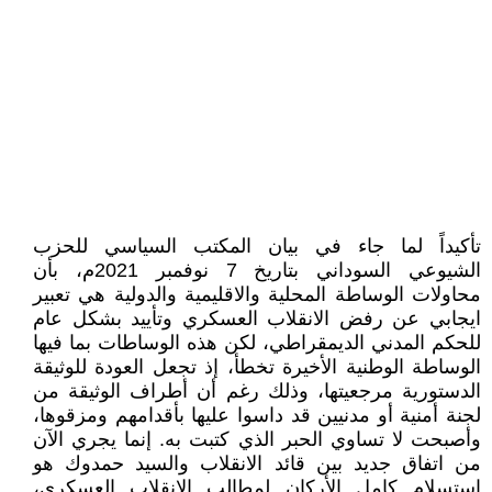
تأكيداً لما جاء في بيان المكتب السياسي للحزب
الشيوعي السوداني بتاريخ 7 نوفمبر 2021م، بأن
محاولات الوساطة المحلية والاقليمية والدولية هي تعبير
ايجابي عن رفض الانقلاب العسكري وتأييد بشكل عام
للحكم المدني الديمقراطي، لكن هذه الوساطات بما فيها
الوساطة الوطنية الأخيرة تخطأ، إذ تجعل العودة للوثيقة
الدستورية مرجعيتها، وذلك رغم أن أطراف الوثيقة من
لجنة أمنية أو مدنيين قد داسوا عليها بأقدامهم ومزقوها،
وأصبحت لا تساوي الحبر الذي كتبت به. إنما يجري الآن
من اتفاق جديد بين قائد الانقلاب والسيد حمدوك هو
استسلام كامل الأركان لمطالب الانقلاب العسكري،