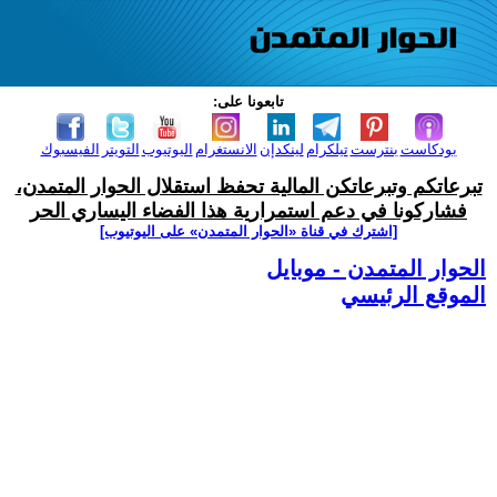
تابعونا على:
بودكاست
بنترست
تيلكرام
لينكدإن
الانستغرام
اليوتيوب
التويتر
الفيسبوك
تبرعاتكم وتبرعاتكن المالية تحفظ استقلال الحوار المتمدن،
فشاركونا في دعم استمرارية هذا الفضاء اليساري الحر
[اشترك في قناة ‫«الحوار المتمدن» على اليوتيوب]
الحوار المتمدن - موبايل
الموقع الرئيسي