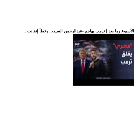
.. الأسبوع وما بعد | ترمب يهاجم -عبدالرحمن السيد-.. وخطأ إنفانت