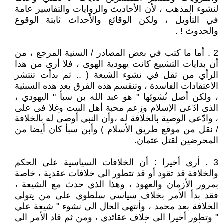
لنشوء المذهب ، لأن الأحاديث والروايات والتفاسير عامة
في التأويل ، ولكن الوقائع والأحداث ثابتة الوقوع
والحدوث ! .
2 . أما ما كتب في بعض المصادر / السنية المرجع ، من
أن بدايات التشييع كانت يهودية الهوى ، فلا أرى من هذا
الرأي من ثقل في نشوء الشيعة ( .. ثم بدأت تنتشر
الاعتقادات الفاسدة ، وتنقسم هذه الفرق بعد هذه السبئية
، ولكن أصل نُشوئِها " هو عبد الله بن سبأ " اليهودي ،
الذي ادّعى الإسلام وزعم محبة أهل البيت وغلا في علي
، وادّعى الوصية بالخلافة له ،وأن النبي أوصى له بالخلافة
/ نقل من موقع طريق الأسلام ) وأبن سبأ كان أيضا من
المحرضين لقتل عثمان.
3 . أرى أخيرا : أن الخلافات السياسية على الحكم
والخلافة قد تقود أو قد تتطور الى خلافات عقدية ، خاصة
بمرور الأزمان والعهود ، وهذا الذي حدث مع الشيعة ،
فقد بدأ الأمر بخلاف سياسي سلطوي على من يتولى
الخلافة بعد محمد ، وأنتهى الحال الى نشوء " شيعة علي
" وتطور أخيرا الى خلاف عقائدي ، ومن ثم قاد الأمر الى