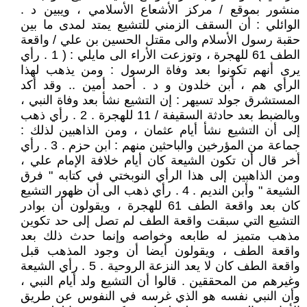
منشور بموقع / مركز الأشعاع الأسلامي ، ويبين د .
الوائلي : أن السقف الزمني للتشيع يمتد لمدى ما بين
حقبة رسول الأسلام والى مقتل الحسين بن علي / واقعة
الطف 61 للهجرة ، وتوزعت الأراء الى مايلي : ( 1 . رأي
يرى أنهم تكونوا بعد وفاة الرسول : ومن يذهب لهذا
الرأي هم ، أبن خلدون و د . أحمد أمين .. وقد أكد
المستشرق جولد تسيهر : إن التشيع نشأ بعد وفاة النبي ،
وبالضبط بعد حادثة السقيفة / 11 للهجرة . 2 . رأي ذهب
إلى أن التشيع نشأ أيام عثمان ، ومن الذاهبين لذلك :
جماعة من المؤرخين والباحثين منهم : ابن حزم . 3 . رأي
أخر قال أن تكون الشيعة كان أيام خلافة الإمام علي ،
ومن الذاهبين إلى هذا الرأي النوبختي في كتابه " فرق
الشيعة " وأبن النديم . 4 . رأي ذهب الى أن ظهور التشيع
كان بعد واقعة الطف 61 للهجرة ، ويقولون أن بوادر
التشيع التي سبقت واقعة الطف لم تصل إلى حد تكوين
مذهب متميز له طابعه وخواصه وإنما حدث ذلك بعد
واقعة الطف ، ويقولون أيضا أن وجود المذهب قبل
واقعة الطف كان لا يعد النزعة الروحية . 5 . رأي الشيعة
وغيرهم من المحققين . قالوا أن التشيع ولد أيام النبي ،
وأن النبي نفسه هو الذي غرسه في النفوس عن طريق