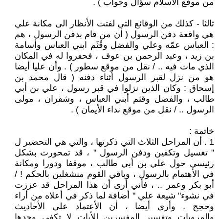
من موقع الأسلام سؤال وجواب ) .
ثالثا - كذلك من الوقائع التي لفتت الأنظار الى مكانة علي
هي واقعة دفن الرسول ( أن من قام بدفن الرسول ، هم
: العباس عمّه وعلي والفضل وقُثَم ابني العباس وأسامة
بن زيد ، وعبد الرحمن بن عوف ، فحفروا له في المكان
الذي مات فيه .. / نقل من موقع سطور ) . وأن عليا أيضا
هو من نزل لقبر الرسول أثناء دفنه ( قال محمد بن
إسحاق ‏:‏ وكان الذين نزلوا في قبر رسول ، علي بن أبي
طالب ، والفضل وقثم أبني العباس ، وشقران ، مولى
الرسول .. / نقل من موقع نداء الأيمان ) .
خاتمة :
1 . أن المراحل الثلاث التي ذكرتها ، والتي هي التحضير ل
" تغسيل وتكفين ودفن الرسول " ، قد تمحورت بشكل
رئيسي حول علي بن أبي طالب ، موقفا ودورا ومكانة
في الأهتمام بالرسول ، وباقي القوم منشغلين بالحكم ! /
أبو بكر وعمر .. ، فأني أرى أن هذا المراحل قد عززت
في نشوء" شيعة علي " أضافة لما ذكر في أعلاه من أراء
وحجج . وأرى أيضا ، أن الأعتماد على الأحاديث
والمرويات وتفسير المفسرين للأيات لا تكفي وحدها