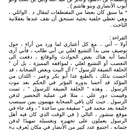
أيوب الأنصاري وبنو هاشم ) .
* ما سبق كان بعضا من المقتطفات لمقال د . الوائلي ،
وهي تعطي خلفية بحثية تستحق أن نقف عندها بعقلانية
الباحث .
القراءة :
أولا – أني .. مع كل أعتباري لما ورد من أراء ، حول
توصيف متى بدأ التشيع لعلي بن أبي طالب ، فأني أرى
أيضا أنه هناك بعض الحوادث والوقائع ، دفعت الى
التعصب أو التشيع لعلي ، لمواقفه المميزة ، بل أن "
الحلقة الضيقة للرسول " / آل البيت وبعض الصحابة ، قد
أحست بذلك ، بالطبع عدا أبو بكر وعمر - اللذان من
المؤكد قد أحسا بدوره المؤثر في الحكم بعد موت
الرسول . وهذه " الحلقة الضيقة للرسول " ، ثمنت
وقييمت دور علي ، مثلا في عملية التحضير لدفن
الرسول . حيث كان باقي الصحابة مهتمون بمن سينصب
خليفة بعد محمد في " سقيفة بني ساعدة " ، وقد جاء في
موقع منشور ، التالي ( في الوقت الذي كان فيه أهل
الرسول يعملون على تجهيزه وتغسيله تمهيدًا لدفن
جثمانه ، اجتمع عدد كبير من الأنصار في مكان يُعرف بـ«