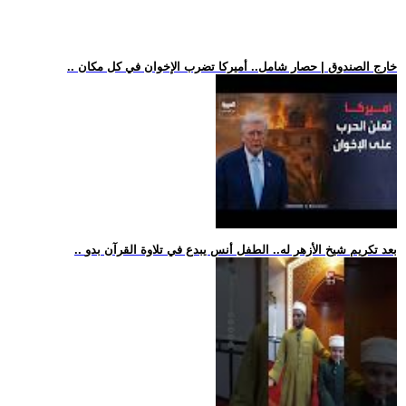
.. خارج الصندوق | حصار شامل.. أميركا تضرب الإخوان في كل مكان
.. بعد تكريم شيخ الأزهر له.. الطفل أنس يبدع في تلاوة القرآن بدو