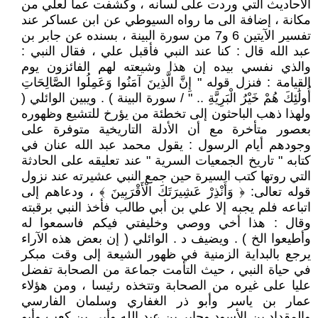
الأحاديث التي وردت على لسانه ، وكشفت عما لعلي من
مكانة ، إضافة الى ما رواه السيوطي عن ابن عساكر عند
تفسير الآيتين 6 و7 من سورة البينة ، بسنده عن جابر بن
عبد الله قال : كنا عند النبي فأقبل علي ، فقال النبي :
والذي نفسي بيده إن هذا وشيعته لهم الفائزون يوم
القيامة : فنزل قوله " إِنَّ الَّذِينَ آمَنُوا وَعَمِلُوا الصَّالِحَاتِ
أُولَٰئِكَ هُمْ خَيْرُ الْبَرِيَّةِ .. " / سورة البينة ) . ويبين الوائلي (
ولهذا ذهب الباحثون إلى تخطئة من يؤرخ للتشيع وظهوره
بعصور متأخرة مع أن الأدلة التاريخية متوفرة على
وجودهم أيام الرسول : يقول محمد عبد الله عنان في
كتابه " تاريخ الجمعيات السرية " عند تعليقه على الحادثة
التي روتها كتب السيرة حين جمع النبي عشيرته عند نزول
قوله تعالى: ﴿ وَأَنْذِرْ عَشِيرَتَكَ الْأَقْرَبِينَ ﴾ ، ودعاهم إلى
اتباعه فلم يجبه إلا علي بن أبي طالب فأخذ النبي برقبته
وقال : هذا أخي ووصي وخليفتي فيكم فاسمعوا له
وأطيعوا الخ ) . ويضيف د . الوائلي ( إن بعض هذه الآراء
يرجع بالبداية الزمنية في ظهور الشيعة إلى وقت مبكر
في حياة النبي ، حيث التأمت جماعة من الصحابة تفضل
عليا على غيره من الصحابة وتتخذه رئيسا ، ومن هؤلاء
عمار بن ياسر وأبو ذر الغفاري وسلمان الفارسي
والمقداد بن الأسود وجابر بن عبد الله وأبي بن كعب وأبو