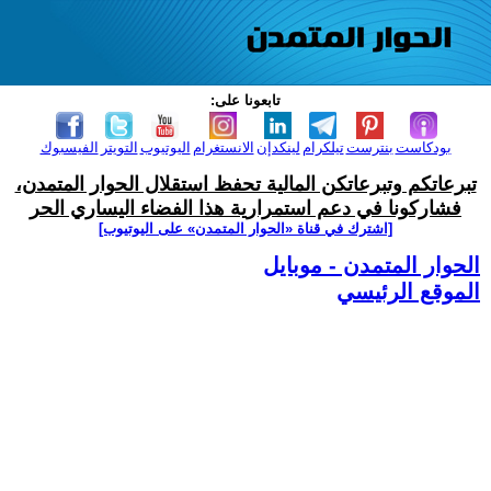
تابعونا على:
بودكاست
بنترست
تيلكرام
لينكدإن
الانستغرام
اليوتيوب
التويتر
الفيسبوك
تبرعاتكم وتبرعاتكن المالية تحفظ استقلال الحوار المتمدن،
فشاركونا في دعم استمرارية هذا الفضاء اليساري الحر
[اشترك في قناة ‫«الحوار المتمدن» على اليوتيوب]
الحوار المتمدن - موبايل
الموقع الرئيسي