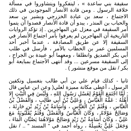
سقيفة بني ساعدة » ، ليتفكروا ويتشاوروا في مسألة
خلافة الرسول . ومن قادة الأنصار الموجودين في ذلك
الاجتماع ، سعد بن عبادة الخزرجي وبشير بن سعد
والحباب بن المنذر ، يبدو أن قادة الأنصار قصدوا أن يتموا
أمر السقيفة في معزل عن المهاجرين . إذ تؤكد الروايات
التاريخية أن المهاجرين لم يعرفوا بأمر اجتماع الأنصار في
السقيفة إلا عن طريق المصادفة ، عندما أخبر أحد
المسلمين عمر بن الخطاب بالأمر ، فأرسل في طلب
أبي بكر الصديق وانطلقا ، ومعهما أبو عبيدة بن الجراح ،
إلى السقيفة مسرعين ... وقد أنتهى الأجتماع بمبايعة أبو
بكر / نقل من موقع منشور ) .
ثانيا - كذلك قيام علي بن أبي طالب بتغسيل وتكفين
الرسول ، أعطى مكانة مميزة لعلي( وعن ابن عباس قال
: لَمَّا اجْتَمَعَ الْقَوْمُ لِغَسْلِ رَسُولِ اللهِ ، وَلَيْسَ فِي الْبَيْتِ إِلا
أَهْلُهُ : عَمُّهُ الْعَبَّاسُ ، وَعَلِيُّ بْنُ أَبِي طَالِبٍ ، وَالْفَضْلُ بْنُ
الْعَبَّاسِ ، وَقُثَمُ بْنُ الْعَبَّاسِ ، وَأُسَامَةُ بْنُ زَيْدِ بْنِ حَارِثَةَ ،
وَصَالِحٌ مَوْلاهُ ، وَكَانَ الْعَبَّاسُ وَالْفَضْلُ وَقُثَمُ يُقَلِّبُونَهُ مَعَ
عَلِيِّ ، وَكَانَ أُسَامَةُ بْنُ زَيْدٍ وَصَالِحٌ مَوْلاهُمَا يَصُبَّانِ الْمَاءَ ،
وَجَعَلَ عَلِيٌّ يَغْسِلُهُ ، رواه أحمد في " المسند " .. / نقل