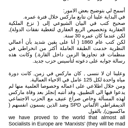
أسمح لي بتوضيح بعض الامور:
في البداية علينا ان نتابع ماركس خلال فترة عمره.
صحيح كتب في البيان الشيوعي إلى ( نزع الملكية
العقارية وتخصيص الريع العقاري لتغطية نفقات الدولة),
لكن عندما كان عمره 30 سنة.
لكن كتب عام 1860 ( أنا على يقين شديد بأن أعمالي
النظرية خدمت الطبقة العاملة أكثر من انخراطي في
منظمات قد تجاوزها الزمن داخل القارة.) وكانت هذه
رسالة جوابه على دعوته لتأسيس حزب جديد.
وعلينا ان لا ننسى , كان ماركس في زمن, كانت دورة
مياه واحدة لكل 125 عامل في الاحياء العمالية.
ومن خلال اطلاعي على اعماله وخصوصا العلمية منها لم
يدعوا فيها الى التطبيق. وقد أنتبه إنجلز بعد وفاة ماركس
لهذه المسألة وخاص صراع عنيف مع الحزب الاجتماعي
الديمقراطي الألماني SPD وضد الذين يسمون انفسهم (
ماكسيون), بالقول
we have proved to the world that almost all
Socialists in Europe are ‘Marxists’ (they will be mad