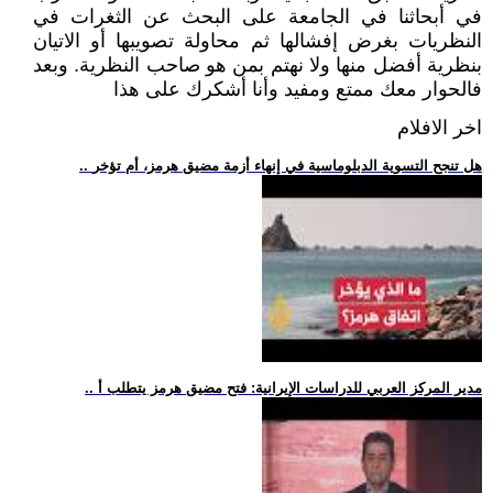
في أبحاثنا في الجامعة على البحث عن الثغرات في
النظريات بغرض إفشالها ثم محاولة تصويبها أو الاتيان
بنظرية أفضل منها ولا نهتم بمن هو صاحب النظرية. وبعد
فالحوار معك ممتع ومفيد وأنا أشكرك على هذا
اخر الافلام
.. هل تنجح التسوية الدبلوماسية في إنهاء أزمة مضيق هرمز، أم تؤخر
.. مدير المركز العربي للدراسات الإيرانية: فتح مضيق هرمز يتطلب أ