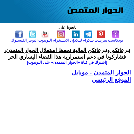
تابعونا على:
بودكاست
بنترست
تيلكرام
لينكدإن
الانستغرام
اليوتيوب
التويتر
الفيسبوك
تبرعاتكم وتبرعاتكن المالية تحفظ استقلال الحوار المتمدن،
فشاركونا في دعم استمرارية هذا الفضاء اليساري الحر
[اشترك في قناة ‫«الحوار المتمدن» على اليوتيوب]
الحوار المتمدن - موبايل
الموقع الرئيسي