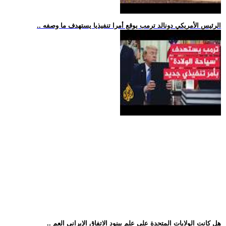
.. الرئيس الأمريكي دونالد ترمب يوقع أمرا تنفيذيا يستهدف ما وصفه
.. هل كانت الولايات المتحدة على علم ببنود الاتفاق الإيراني العم