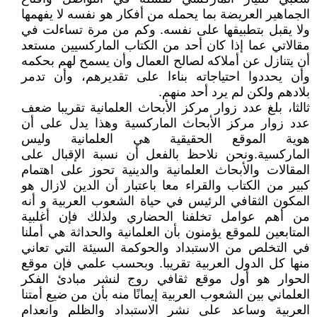
الجماهير العريضة بما يحمله من أفكار هو نفسه لا يفهمها
ولا يقبل بتطبيقها على نفسه. وكم من مرة تساءلت في
مقالاتي عما إذا كان أحد من الكتاب الماركسيين مستعد
أن يتنازل عن أملاكه لصالح العمال وأن يسمح لهم بحكمه
وأن يحددوا احتياجاته بناءا على تقديرهم، وأن تدمر
بلادهم ولكن لم يرد أحد منهم.
ثالثا، ‏بلغ عدد زوار مركز الأبحاث العلمانية تقريبا ضعف
عدد زوار مركز الأبحاث الماركسية وهذا يدل على أن
هوية الموقع الحقيقية هي العلمانية وليس
الماركسية.‏ونحن نلاحظ بالفعل أن نسبة الإقبال على
المقالات والأبحاث العلمانية والدينية تحوز على اهتمام
كبير من الكتاب والقراء معا باعتبار أن الدين لازال هو
المكون الثقافي الرئيس في حياة الشعوب العربية و أنه
من أهم عوامل تخلفنا الحضاري ‏ولذلك فإن أغلبية
المتابعين للموقع يؤمنون بأن العلمانية والحداثة هي أملنا
في التخلص من الاستبداد والحوكمة السيئة التي تعاني
منها كل الدول العربية تقريبا. وبحسب علمي فإن موقع
الحوار هو أول موقع ثقافي روج لنشر مبادئ الفكر
العلماني بين الشعوب العربية إيمانًا منه بأن ‏من ضيع أمتنا
العربية وساعد على نشر الاستبداد والظلم وانعدام