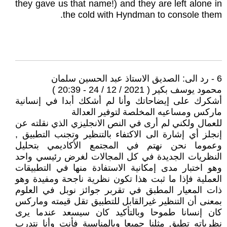
they gave us that name!) and they are left alone in
the cold with Hyndman to console them.
6 - رد الى: الصديق الاستاذ عبد الحسين سلمان
محمود يوسف بكير ( 2021 / 12 / 24 - 20:39 )
أشكرك على إيضاحاتك وأنا لم أشكك أبدا في إنسانية
ماركس ومساعيه المخلصة لتوفير العدالة
للعمال ولكني لم أرى في النص الانجليزي الذي نقلته عن
إنجلز أي إشارة الى الاكتفاء بالتنظير وتجنب التطبيق ,
وعموما نحن نهتم في المجتمع الأكاديمي بتحليل
النظريات الجديدة في كل المجالات لغرض رئيسي واحد
وهو اختبار مدى إمكانية الاستفادة منها في التطبيقات
العملية فإذا ما ثبت هذا تكون نظرية ناجحة ومفيدة وهو
ذات المعيار المطبق في تقربر جوائز نوبل في العلوم
بمعنى أن التنظير غيرالقابل للتطبيق تقل قيمته وماركس
كان إنسانا طموحا وبالتأكيد كان سيسعد عندما يرى
نظرياته تطبق مثلنا جميعا وبالمناسبة فأنت وأنا نتدرب