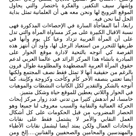
وإشهار سيف التكفير. والفكرة باختصار والتي يحاول
الموقع الترويج لها ونحن معه هي أن العلمانية تمثل بداية
الحل لما نحن فيه.
رابعا، أما المفاجأة السارة في الإحصاءات المذكورة فهى
نسبة الاقبال الكبيرة على مركز مساواة المرأة والتي تدل
على أن المرأة العربية تزداد وعيا كل يوم وأنها في
طريقها للتحرر من استعباد الرجل لها، وأود أن أنتهز هذه
الفرصة كي أتوجه بالتحية لادارة موقع الحوار على
المبادرة بانشاء هذا المركز الرائد في عالمنا العربي لدعم
حقوق المرأة العربية المضطهدة والمظلومة طوال قرون
بالرغم من حقيقية أنها لا تمثل فقط نصف المجتمع ولكنها
أيضا تعتني بنصفه الآخر كأم وكأخت وكزوجة وكإبنة، كما
أتوجه بالشكر والتقدير لكل الكاتبات النشطات والموهبات
في الحوار واللاتي يعطين للموقع حياة وشكل متميز.
خامسا، لم أندهش كثيرا من تدني عدد زوار مركز إبحاث
الحركة العمالية والنقابية والسبب معروف لنا جميعا وهو
الحصار المضروب من قبل الحكومات على كل أشكال
العمل النقابي والأمر لا يشتمل فقط على نقابات
واتحادات العمال ولكن يمتد أيضا ليشمل نقابات الأطباء
والمهندسين والمحامين والصحفيين والفنانين….إلخ ومن