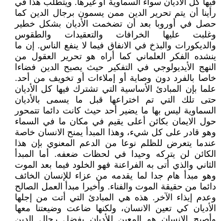
فيها كل الأديان سواء السماوية أو غيرها. ويتطلب هذا في
رأينا أن يتم تحرير الدين ممن يسمون برجال الدين كما
حصل في أوروبا بعد أن تضخمت الأديان بشكل خطير
وغلبت عليها الخرافات والتعقيدات والطقوس
والديكورات والبذخ في الانفاق فيما لا ينفع الناس. إن ما
ينشده الفكر العلماني كما أراه هو تحرير العقول من
النهج الأيديولوجي في التفكير حيث يصبح الدين فضاءا
خاصا بالفرد دون وصاية أو إملاءات أو تخويف من أحد.
علما بإن المبادئ الأساسية التي تشترك فيها كل الأديان
حتى تلك التي تم اختراعها قبل ما يسمى بالأديان
السماوية ليس بها ما يضير أحد حيث كانت دائما تتمحور
حول الايمان بكائن أعلى يقيم في مكان ما في السماء
وهو قادر على كل شيء، وهذا المبدأ يمنح الانسان خاصة
عندما يتعرض للظلم نوعا من الدعم المعنوي بإن هذا
الكائن لن يتركه وحيدا في لحظات ضعفه. أما المبدأ
الثاني والذي أتى به الفراعنة فهو الخلود فيما بعد الموت
وهو مبدأ هام جدا لما يقدمه من عزاء للإنسان الخائف
دائما من حقيقة الموت والفناء. وأخيرا مبدأ العمل الصالح
وعدم إيذاء الآخر. هذه هي المبادئ التي أتت من إجلها
الأديان كي تعين الانسان، ولكنها ضاعت وضيعتنا معها
وأصبح الانسان هو المعين للأديان بفضل رجال الدين