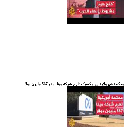
.. محكمة في ولاية نيو مكسيكو تلزم شركة ميتا بدفع 567 مليون دولا