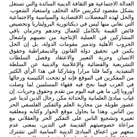
العدالة الاجتماعية هو الثقافة الدينية السائدة والتي تستغل
بشكل مقصود لتكريس حالة التخلف واستعباد الشعوب.
والحل لهذه المعضلات الاقتصادية والسياسية والاجتماعية
التي نعاني منها ليس في ديكتاتورية البروليتاريا وتخصيص
فائض القيمة بالكامل للعمال وحدهم وحرمان باقي
المشاركين في العملية الإنتاجية من نصيبهم واشعال
الحروب الأهلية وتدمير مقومات الدولة، بل إن الحل
يكمن في تحقيق دولة القانون والديمقراطية وحقوق
الانسان وحرية التعبير والاعتقاد وفصل السلطات
التشريعية والقضائية والإعلامية والدينية عن السلطة
التنفيذية. وكما ‏قلنا مرارا وشاركنا في هذا الرأي الكثير
من المفكرين في الموقع فإنه لو نجحت الكنيسة ورجالها
في الغرب فيما نجح فيه فقهاء المسلمين لما وصلت
أوروبا إلى ما هي فيه اليوم من تقدم وحقوق وحريات. إن
غياب مبادئ العلمانية والحداثة مكن رجال الدين لدينا عبر
عصور طويلة من محاربة العلم والتفكير الفلسفي الحر
بين الناس. ‏وهذا ما يحاول موقع الحوار وكتابه ومعلقيه
تغييره وتشجيع الناس على التفكير الحر والعقلاني مع
مراعاة خصوصيتهم القديمة في التدين، بمعنى عدم
منعهم من اعتناق المبادئ الدينية السامية التي تشترك