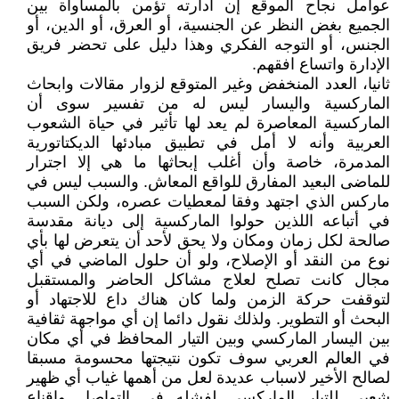
عوامل نجاح الموقع إن ادارته تؤمن بالمساواة بين
الجميع بغض النظر عن الجنسية، أو العرق، أو الدين، أو
الجنس، أو التوجه الفكري وهذا دليل على تحضر فريق
الإدارة واتساع افقهم.
ثانيا، العدد المنخفض وغير المتوقع لزوار مقالات وابحاث
الماركسية واليسار ليس له من تفسير سوى أن
الماركسية المعاصرة لم يعد لها تأثير في حياة الشعوب
العربية وأنه لا أمل في تطبيق مبادئها الديكتاتورية
المدمرة، خاصة وأن أغلب إبحاثها ما هي إلا اجترار
للماضى البعيد المفارق للواقع المعاش. ‏والسبب ليس في
ماركس الذي اجتهد وفقا لمعطيات عصره، ولكن السبب
في أتباعه اللذين حولوا الماركسية إلى ديانة مقدسة
صالحة لكل زمان ومكان ولا يحق لأحد أن يتعرض لها بأي
نوع من النقد أو الإصلاح، ولو أن حلول الماضي في أي
مجال كانت تصلح لعلاج مشاكل الحاضر والمستقبل
لتوقفت حركة الزمن ولما كان هناك داع للاجتهاد أو
البحث أو التطوير. ولذلك نقول دائما إن أي مواجهة ثقافية
بين اليسار الماركسي وبين التيار المحافظ في أي مكان
في العالم العربي سوف تكون نتيجتها محسومة مسبقا
لصالح الأخير لاسباب عديدة لعل من أهمها غياب أي ظهير
شعبي للتيار الماركسي لفشله في التواصل واقناع