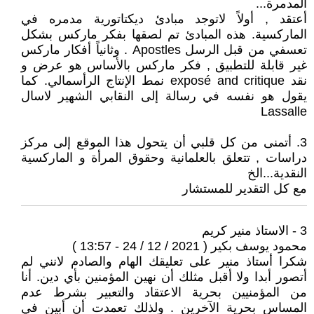
المدمرة...
أعتقد , أولاً لاتوجد مبادئ ديكتاتورية مدمره في
الماركسية. هذه المبادئ تم لصقها بفكر ماركس بشكل
تعسفي من قبل الرسل Apostles . وثانياً أفكار ماركس
غير قابلة للتطبيق , فكر ماركس بالأساس هو عرض و
نقد exposé and critique نمط الإنتاج الرأسمالي. كما
يقول هو نفسه في رسالة إلى النقابي الشهير لاسال
Lassalle
3. أتمنى من كل قلبي أن يتحول هذا الموقع إلى مركز
دراسات , تتعلق بالعلمانية وحقوق المرأة و الماركسية
النقدية...الخ
مع كل التقدير للمستشار
3 - الاستاذ منير كريم
محمود يوسف بكير ( 2021 / 12 / 24 - 13:57 )
شكرا أستاذ منير على تعليقك الهام والصادم لانني لم
أتصور أبدا ولا أقبل مثلك أن نهين المؤمنين بأي دين. أنا
من المؤمنيين بحرية الاعتقاد والتعبير بشرط عدم
المساس بحرية الآخرين . ولذلك تعمدت أن أبين في