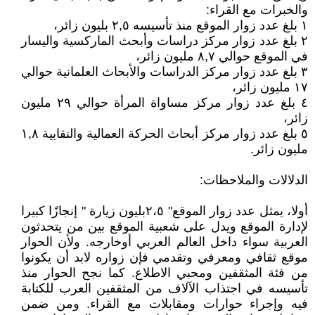
والخبرات مع القراء:
١‏ بلغ عدد زوار الموقع منذ تأسيسه ٢,٥ بليون زائر،
٢ ‏بلغ عدد زوار مركز دراسات وأبحث الماركسية واليسار
في الموقع حوالي ٨,٧ مليون زائر،
٣‏ بلغ عدد زوار مركز الدراسات والأبحاث العلمانية حوالي
١٧ مليون زائر،
٤‏ بلغ عدد زوار مركز مساواة المرأة حوالي ٢٩ مليون
زائر،
٥ ‏بلغ عدد زوار مركز أبحاث الحركة العمالية والنقابية ١,٨
مليون زائر.
الدلالات والملاحظات:
أولا، يمثل عدد زوار الموقع" ٢،٥بليون زيارة " إنجازًا كبيرا
لإدارة الموقع ويدل ‏على شعبية الموقع بين من يتحدثون
العربية سواء داخل العالم العربي أوخارجه. ولأن الحوار
موقع ثقافي ومعرفي وتقدمي فإن زواره لابد أن يكونوا
من فئة المثقفين ومحبي الاطلاع. كما نجح الحوار منذ
تأسيسه في اجتذاب ‏الآلاف من المثقفين العرب للكتابة
فيه وإجراء حوارات ومقابلات مع القراء. ومن ضمن