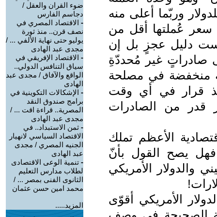
ضوء القران والعقل /
دولار وربّما أعلى منه
دجاسم الفارس
-
الاقتصاد المصري في
 سعر عُملتها أقل من
نصف قرن.. منذ ثورة
يوليو حتى نهاية الألفي ... /
يست دليل عجزٍ بل إن
مجدى عبد الهادى
صادراتٍ غير مُحددّةِ
-
الاقتصاد الإفريقي في
سياق التنافس الدولي..
لة منخفضة في مصلحة
الواقع والآفاق / مجدى عبد
الهادى
خذ قرار في أي وقت
-
الإشكالات التكوينية في
برامج صندوق النقد
ر قدر من الصادرات
المصرية.. قراءة اقت ... /
مجدى عبد الهادى
-
ثمن الاستبداد.. في
قتصادية الأعظم تملك
الاقتصاد السياسي لانهيار
الجنيه المصري / مجدى
 فهل يصح القول بأنّ
عبد الهادى
-
تنمية الوعى الاقتصادى
ني والدولار الأمريكي
لطلاب مدارس التعليم
الثانوى الفنى بمصر ... /
لارات!
محمد امين حسن عثمان
دولار الأمريكي أقوّى
المزيد.....
ملّة الصحيحة في وصف