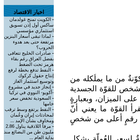
اخبار الاقتصاد
-
الكويت تمنح غولدمان
ساكس أول إذن تسويق
استثماري مؤسسي
-
لماذا تبقى أسعار البنزين
مرتفعة حتى بعد هدوء
الحروب؟
-
صادرات الخليج تتعافى
بفضل العراق رغم بقاء
هرمز تحت الضغط
-
النفط تدفع بخطة لرفع
إنتاج حقول كركوك
وّنةٌ من ما يملُكله من
وتوسيع استثمار الغاز
لشخص للقوّة الجسدية
-
إنجاز جديد في مشروع
-أكويو- النووي في تركيا
على الميزان، وبعبارةٍ
-
السعودية تخفض سعر
خامها
أ القوّة ما يعني أنّ
-
النفط يرتفع وسط ترقب
لمحادثات إيران وعُمان
 رقمٍ أعلى من شخصٍ
ومخاوف بشأن الإمد ...
-
مرفأ اللاذقية يناول 2.86
مليون طن من البضائع منذ
ةٌ لسعرِ العُملّة بشكل
بداية العام ...