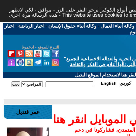
 أنواع الكوكيز نرجو النقر على الزر - موافق - لكي لاتظهر
This website uses cookies to ensure you ge
وكالة أنباء العمال
-
وكالة أنباء حقوق الإنسان
-
اخبار الرياضة
-
اخبار
لوم
التبرع للموقع - ادعمونا
حرية والعدالة الاجتماعية للجميع
"
تى نالها أعلام في الفكر والثقافة
قر هنا لاستخدام الموقع البديل
كوردي
English
عمر قنديل
لموبايل انقر هنا
 المتمدن، فشاركونا في دعم