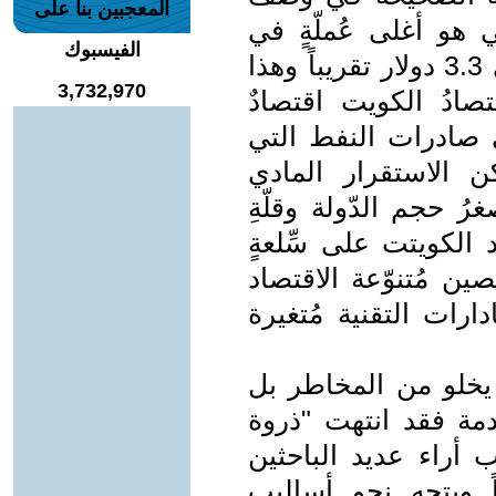
المعجبين بنا على
ي هو أغلى عُملّةٍ في
الفيسبوك
العالم، فسعر كُلِّ دينارٍ كويتي يساوي 3.3 دولار تقريباً وهذا
3,732,970
تصادُ الكويت اقتصادٌ
صادرات النفط التي
 لكن الاستقرار المادي
رُ حجم الدّولة وقلّةِ
 الكويتت على سِّلعةٍ
ين مُتنوّعة الاقتصاد
رات التقنية مُتغيرة
ا يخلو من المخاطر بل
دمة فقد انتهت "ذروة
أراء عديد الباحثين
اً ويتجه نحو أساليب