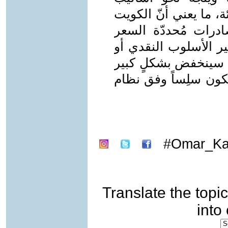
ئة، ما يعني أنّ الكويت
درات مُحددّة السعر
ير الأسلوب النقدي أو
فط سينخفض بشكلٍ كبير
كون سلِساً وفق نظام
Omar_Kan
Translate the topic
into