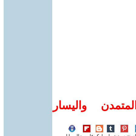
متمدن واليسار
م
بنترست
تمبلر
بلوكر
فليبورد
الموبايل