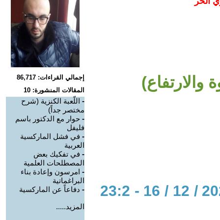
ي الحر
ة والارتفاع)
إجمالي القراءات: 86,717
المقالات المنشورة: 10
-
اللّعبة الكنزية (شرح
مختصر جداً)
-
حوار مع الدكتور باسم
فليفل
-
في فشل الماركسية
العربية
-
في تفكيك بعض
المصطلحات العلمية
-
امرسون وإعادة بناء
البراغماتية
الحوار المتمدن-العدد: 7108 - 2021 / 12 / 16 - 23:2
-
دفاعاً عن الماركسية
المزيد.....