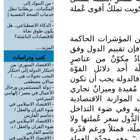
-
من البنوك إلى
كويت تملكُ أقوى عُملة
المكتبات.. بريطانيا تنقل
خدمات الصحة النفسية إ
...
-
الذكاء الاصطناعي.. هل
يكون طوق نجاة
للاقتصادات الناشئة؟
من المؤشرات الحاكمة
 فإن تقييم الدول وفق
المزيد.....
ُ مكوّنٌ من عناصرٍ
كتب ودراسات
-
الاقتصاد السوري: من
ّة أحد دلائل القوّة
احتكار الدولة إلى احتكار
النخب تحولات هي ... /
 فالدولة يجب أن تكون
سالان مصطفى
مُفيدة وميزانٌ تجاري
-
دولة المستثمرين ورجال
الأعمال في مصر / إلهامي
موازنة الاقتصادية
الميرغني
-
الاقتصاد الاسلامي في
دية وفي ضوء التداخل
ضوء القران والعقل /
دجاسم الفارس
لدُّول سعر عُملتها ولا
-
الاقتصاد الاسلامي في
ضوء القران والعقل / د.
ّة، فمثلاً ورغم قدّرة
جاسم الفارس
ن" وهو وحدّة العملة
-
الاقتصاد الاسلامي في