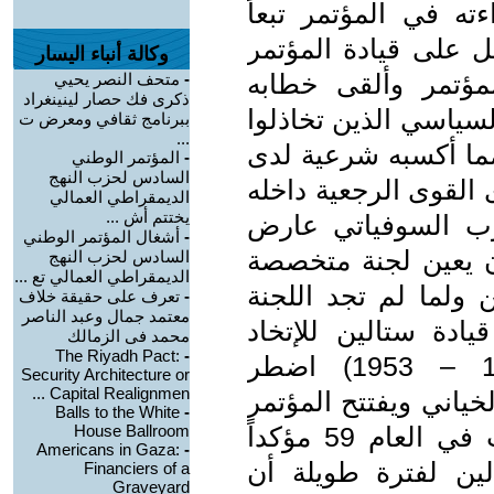
ه في المؤتمر تبعاً
ل على قيادة المؤتمر
وكالة أنباء اليسار
لمؤتمر وألقى خطابه
-
متحف النصر يحيي
ذكرى فك حصار لينينغراد
سياسي الذين تخاذلوا
ببرنامج ثقافي ومعرض ت
...
ما أكسبه شرعية لدى
-
المؤتمر الوطني
السادس لحزب النهج
 القوى الرجعية داخله
الديمقراطي العمالي
يختتم أش ...
زب السوفياتي عارض
-
أشغال المؤتمر الوطني
يعين لجنة متخصصة
السادس لحزب النهج
الديمقراطي العمالي تع ...
 ولما لم تجد اللجنة
-
تعرف على حقيقة خلاف
معتمد جمال وعبد الناصر
ادة ستالين للإتخاد
محمد فى الزمالك
The Riyadh Pact:
-
السوفياتي طيلة 30 عاماً (1922 – 1953) اضطر
Security Architecture or
Capital Realignmen ...
ياني ويفتتح المؤتمر
Balls to the White
-
الإستثنائي الحادي والعشرون للحزب في العام 59 مؤكداً
House Ballroom
Americans in Gaza:
-
لين لفترة طويلة أن
Financiers of a
Graveyard