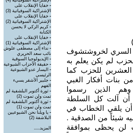
-
خفايا الإنقلاب على
الإشتراكية السوفياتية (3)
-
خفايا الإنقلاب على
الإشتراكية السوفياتية (2)
-
كريم الزكي لا يحسن
الكتابة
-
خفايا الإنقلاب على
الإشتراكية السوفياتية (1)
-
نداء إلى مصطفى علوش
ب السري لخروشتشوف
نائب سعد الحريري
-
الإيديولوجيا السوقية
زب لم يكن يعلم به
-
حقيقة الأحزاب الشيوعية
العشرين للحزب كما
-
اليسار عدو الشيوعية
الرئيسي
ن بنات أفكار الغبي
-
جلبير الأشقر يسيء
الفهم
هم الذين رسموا
-
ثورة أكتوبر البلشفية لم
تمت ولن تموت (2)
 أن آلت كل السلطة
-
ثورة أكتوبر البلشفية لم
 أن يلقي الخطاب في
تمت ولن تموت (1)
-
يا ويلنا نحن الشيوعيين
 شيئاً من الصدقية .
البلاشفة (2)
لن يحظى بموافقة
المزيد.....