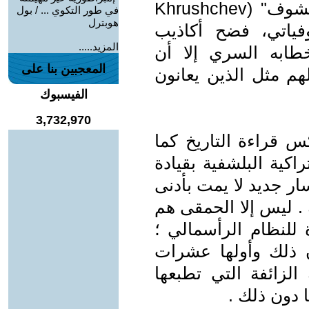
في كتابه بالغ الأهمية "كذب خروشتشوف" (Khrushchev
في طور التكوي ... / بول
هوبترل
سوفياتي، فضح أكاذيب
المزيد.....
ابه السري إلا أن
المعجبين بنا على
هم مثل الذين يعانون
الفيسبوك
3,732,970
كس قراءة التاريخ كما
اكية البلشفية بقيادة
ار جديد لا يمت بأدنى
 . ليس إلا الحمقى هم
ة للنظام الرأسمالي ؛
 ذلك وأولها عشرات
الزائفة التي تطبعها
 دون ذلك .