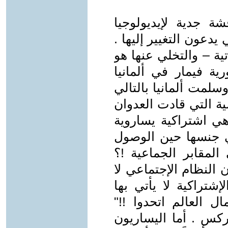
ة جدية لإيديولوجيا
يدعون التغيير إليها .
ة – والتخلي عنها هو
ة فيمار في ألمانيا
سلمت ألمانيا بالتالي
سية التي قادت العدوان
ى مصر في العام 56، أم هي اشتراكية يساروية
ي جنسها حين الوصول
لمقابر الجماعية !؟
 النظام الإجتماعي لا
شتراكية لا يأتي بها
العالم اتحدوا !!"
اركس . أما اليساريون