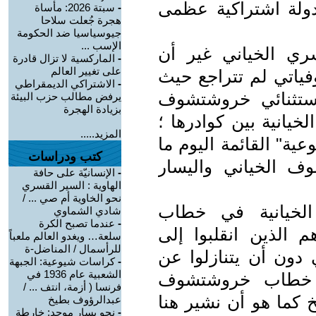
 دولة اشتراكية عظمى
-
سبتة 2026: مأساة
هجرة جُعلت سلاحا
جيوسياسيا ضد الحكومة
الإسب ...
ي الخياني غير أن
-
الماركسية لا تزال قادرة
على تغيير العالم
وفياتي لم تتراجع حيث
-
الاشتراكي الديمقراطي
إستثنائي خروشتشوف
يرفض مطالب حزب البيئة
بزيادة الهجرة
يانية بين كوادرها ؛
المزيد.....
ية" القائمة اليوم ما
كتب ودراسات
 الخياني واليسار
-
الإنسانيّة على حافة
الهاوية : السير القسري
نحو الخاوية أم صي ... /
 الخيانية في خطاب
شادي الشماوي
-
عندما تصبح الكرة
لعام 56 هم إياهم الذين انقلبوا إلى
سلعة… ويغدو العالم ملعباً
للرأسمال / المناضل-ة
ي دون أن يتنازلوا عن
-
كراسات شيوعية: الجبهة
الشعبية عام 1936 في
عن خطاب خروشتشوف
فرنسا ( أزمة، انتف ... /
خ كما هو أن نشير هنا
عبدالرؤوف بطيخ
-
نحو يسار موحد: خارطة