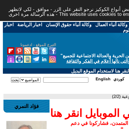
 أنواع الكوكيز نرجو النقر على الزر - موافق - لكي لاتظهر
This website uses cookies to ensure you ge
وكالة أنباء العمال
-
وكالة أنباء حقوق الإنسان
-
اخبار الرياضة
-
اخبار
لوم
التبرع للموقع - ادعمونا
حرية والعدالة الاجتماعية للجميع
"
تى نالها أعلام في الفكر والثقافة
قر هنا لاستخدام الموقع البديل
كوردي
English
 (2/2)
فؤاد النمري
لموبايل انقر هنا
 المتمدن، فشاركونا في دعم