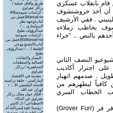
ش قام بانقلاب عسكري
طريق وآفاق عملية /
رزكار عقراوي
شوف في أكتوير 64 بعد أن أخذ خروشتشوف
-
كراسات شيوعية[84
Manual no]:فصل من
ينيني . ففي الأرشيف
كتاب(وجهة نظر
لعام 64 خروشتشوف يخاطب زملاءه
البروليتاري ... /
عبدالرؤوف بطيخ
دهم بالنص .. "خراء
-
كراسات شيوعية
[81Manual no]:فصل من
كتاب(التشيؤ ووعي
الطبقة ا ... / عبدالرؤوف
بطيخ
-
اليسار والنقابات
شيوعيو النصف الثاني
العمالية والمنظمات
على اجترار أكاذيب
الجماهيرية / رزكار
عقراوي
يل . صدمهم انهيار
-
مقدمة في الاقتصاد
الماركسي - حلقة دراسية
 كافياً ليطهرهم من
للاتجاه البلشفي الأ ... /
كوران عبد الله
ذيب الخطاب السري
-
أفكار حول مقال رزكار
عقراوي عن الذكاء
الاصطناعي / ك كابس
لقد فضح البروفيسور الأميركي غروفر فر (Grover Furr)
-
روسيا: قوة إمبريالية أم
“إمبراطورية غير مهيمنة