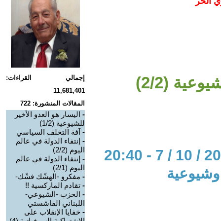
ي الحر
عية (2/2)
إجمالي القراءات:
11,681,401
المقالات المنشورة: 722
-
اليسار هو العدو الأخير
للشيوعية (1/2)
-
آفة التخلف السياسي
-
إنتفاء الدولة في عالم
اليوم (2/2)
-
إنتفاء الدولة في عالم
اليوم (2/1)
 وشيوعية
-
مفكرو -الهشّك فشّك-
-
تقادم الماركسية !!
-
الحزب -الشيوعي-
اللبناني الفاشستي
-
خفايا الإنقلاب على
الإشتراكية السوفياتية (4)