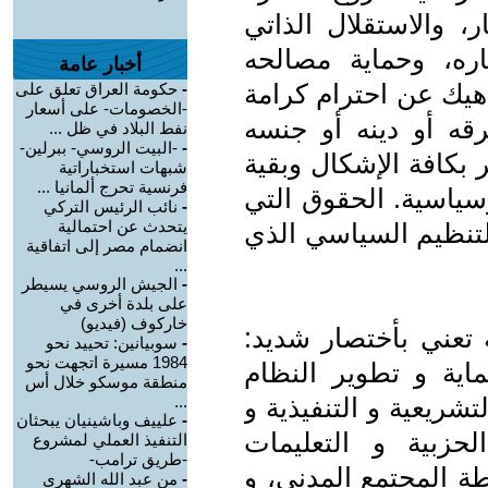
ر، والاستقلال الذاتي
ره، وحماية مصالحه
أخبار عامة
اهيك عن احترام كرامة
-
حكومة العراق تعلق على
-الخصومات- على أسعار
ه أو دينه أو جنسه
نفط البلاد في ظل ...
-
-البيت الروسي- ببرلين-
ر بكافة الإشكال وبقية
شبهات استخباراتية
فرنسية تحرج ألمانيا ...
سياسية. الحقوق التي
-
نائب الرئيس التركي
يتحدث عن احتمالية
لتنظيم السياسي الذي
انضمام مصر إلى اتفاقية
...
-
الجيش الروسي يسيطر
على بلدة أخرى في
خاركوف (فيديو)
 تعني بأختصار شديد:
-
سوبيانين: تحييد نحو
1984 مسيرة اتجهت نحو
اية و تطوير النظام
منطقة موسكو خلال أس
شريعية و التنفيذية و
...
-
علييف وباشينيان يبحثان
حزبية و التعليمات
التنفيذ العملي لمشروع
-طريق ترامب-
ة المجتمع المدني، و
-
من عبد الله الشهري