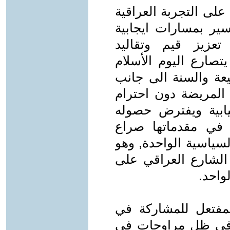
لى التجربة العراقية
سير بمسارات ايجابية
عزيز قيم وتقاليد
تصارع اليوم الأسلام
عة والسنة الى جانب
 المريضة دون احترام
يابية ويفترض حصوله
 في مقدماتها صراع
سياسية الواحدة, وهو
الشارع العراقي على
واحد.
مفتعل للمشاركة في
نتخابات القادمة في 10ـ10ـ2021 في ظل مراوحات في