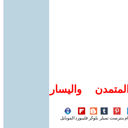
متمدن واليسار
م
بنترست
تمبلر
بلوكر
فليبورد
الموبايل