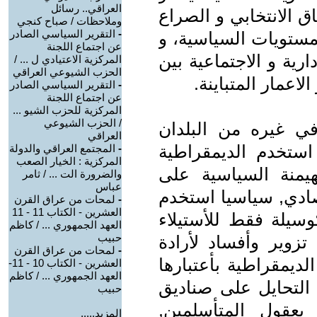
العراقي.. رسائل
فاق الانتخابي و الصراع
وملاحظات / صباح كنجي
-
التقرير السياسي الصادر
مستويات السياسية، و
عن اجتماع اللجنة
رية و الاجتماعية بين
المركزية الاعتيادي ل ... /
الحزب الشيوعي العراقي
اعمار المتباينة.
-
التقرير السياسي الصادر
عن اجتماع اللجنة
المركزية للحزب الشيو ...
/ الحزب الشيوعي
ي غيره من البلدان
العراقي
عربية والأسلامية ومنذ عام 2003 استخدم الديمقراطية
-
المجتمع العراقي والدولة
المركزية : الخيار الصعب
يمنة السياسية على
والضرورة الت ... / ثامر
عباس
صادي, سياسيا استخدم
-
لمحات من عراق القرن
العشرين - الكتاب 11 - 11
وسيلة فقط للأستيلاء
العهد الجمهوري ... / كاظم
حبيب
زوير وأفساد لأرادة
-
لمحات من عراق القرن
لديمقراطية بأعتبارها
العشرين - الكتاب 10 - 11-
العهد الجمهوري ... / كاظم
 التحايل على صناديق
حبيب
بعقول المتأسلمين,
المزيد.....