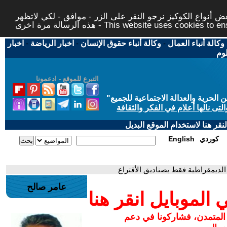
 أنواع الكوكيز نرجو النقر على الزر - موافق - لكي لاتظهر
This website uses cookies to ensure you ge
وكالة أنباء العمال
-
وكالة أنباء حقوق الإنسان
-
اخبار الرياضة
-
اخبار
لوم
التبرع للموقع - ادعمونا
حرية والعدالة الاجتماعية للجميع
"
تى نالها أعلام في الفكر والثقافة
قر هنا لاستخدام الموقع البديل
كوردي
English
الديمقراطية فقط بصناديق الأقتراع
عامر صالح
لموبايل انقر هنا
 المتمدن، فشاركونا في دعم