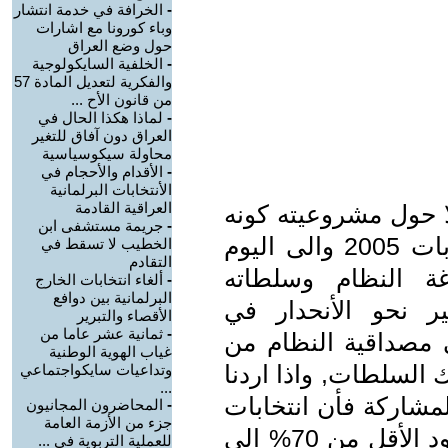
-
الخرافة في خدمة انتشار
وباء كورونا مع اشارات
حول وضع العراق
-
الخلفية السايكولوجية
والفكرية لتعديل المادة 57
من قانون الأح ...
-
لماذا هكذا الحال في
العراق دون آفاق للتغير
محاولة سيكوسياسية
-
الأقدام والأحجام في
الأنتخابات البرلمانية
العراقية القادمة
ا حول مشروعيته كونه
-
جريمة مستشفى ابن
ممثلا لأرادة الشعب أم لا فمنذ انتخابات 2005 والى اليوم
الخطيب لا تسقط في
التقادم
ة النظام وسلطاته
-
ألغاء انتخابات الخارج
البرلمانية بين دوافع
ير نحو الأنحدار في
الأقصاء والتبرير
-
ثمانية عشر عاما من
 مصداقية النظام من
غياب الهوية الوطنية
السلطات, واذا اردنا
وتداعيات سايكواجتماعي
...
لمشاركة فأن انتخابات
-
المحاضرون المجانيون
جزء من الأزمة العامة
2005 بلغت نسبة المشاركة فيها بحدود الأقل من 70% الى
للعملية التربوية في ...