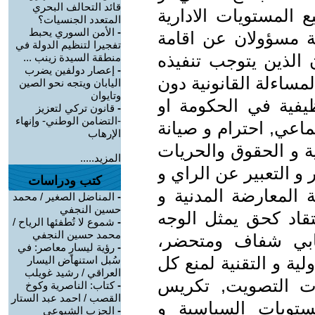
قائد التحالف البحري
المستويات الادارية
المتعدد الجنسيات؟
-
الأمن السوري يحبط
ة مسؤولان عن اقامة
تفجيرا لتنظيم الدولة في
ن الذين يتوجب تنفيذه
منطقة السيدة زينب ...
-
إعصار دولفين يضرب
مساءلة القانونية دون
اليابان ويتجه نحو الصين
وتايوان
يفية في الحكومة او
-
قانون تركي لتعزيز
-التضامن الوطني- وإنهاء
تماعي, احترام و صيانة
الإرهاب
ة و الحقوق والحريات
المزيد.....
 و التعبير عن الراي و
كتب ودراسات
 المعارضة المدنية و
-
المناضل الصغير / محمد
حسين النجفي
نتقاد كحق يمثل الوجه
-
شموع لا تُطفئها الرياح /
محمد حسين النجفي
خابي شفاف ومتحضر،
-
رؤية ليسارٍ معاصر: في
لية و التقنية لمنع كل
سُبل استنهاض اليسار
العراقي / رشيد غويلب
ات التصويت, تكريس
-
كتاب: الناصرية وكوخ
القصب / احمد عبد الستار
مستويات السياسية و
-
الحزب الشيوعي