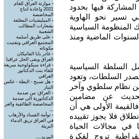
-
موازنة العراق للعام
2018 وقد بلغت المشاركة فيها بحدود
2021 واعادة انتاج
المحاصصة
ي تسير نحو الهاوية
-
الميليشيات المغلفة
ك المنظومة السياسية
بشعارات المطالب
الشعبية
لسنوات الماضية ومنذ
-
على طريق أسلمة
المجتمع العراقي وتفتيت
مكوناته
-
غادر بابا الفاتيكان
العراق وبقى الحل عراقيا
ل السلطة السياسية
-
قراءة سيكولوجية سريعة
للقاء بنت الدكتاتور
 مصدر السلطات، وتعود
العراقي
-
هل تسبح - البطة - عكس
ين نظام سلطوي وآخر
التيار
-
العراق: من صدمة
لحديث عن مضامين
الدكتاتورية الى صدمة
المحاصصة الطائفية والعر
فالقيمة الأولى هي أن
...
نطلاق فلا يجوز تقييده
-
توأمة الفساد والأرهاب
في العراق تريق الدماء
 في مجالات الحياة
البريئة
راطية تروج لفكرة
المزيد.....