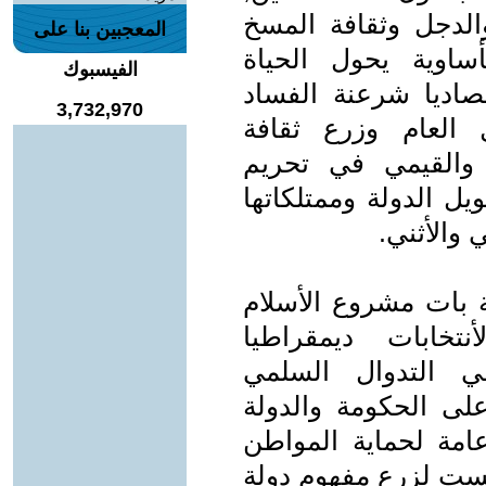
الدجل وثقافة المسخ
المعجبين بنا على
ساوية يحول الحياة
الفيسبوك
صاديا شرعنة الفساد
3,732,970
 العام وزرع ثقافة
ي والقيمي في تحريم
يل الدولة وممتلكاتها
 والأثني.
ورية بات مشروع الأسلام
تخابات ديمقراطيا
في التدوال السلمي
ى الحكومة والدولة
عامة لحماية المواطن
يست لزرع مفهوم دولة