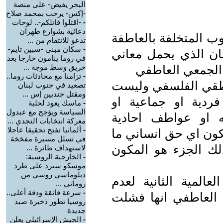
البحر يفيض- على منصة
-إكس- يرحب بمحمد صلاح
-
-اقتلوا قاتلكم-.. لوحات
دعائية بشوارع طهران
وب المتخلفة بالعاطفة
تدعو للانتقام من ...
-
سكان مبنى -سبين تايم-
ان الذي يحمل معاني
في روما ينامون خارجا بعد
 الجمعي العاطفي
حريق وسط موجة ...
-
تزامنا مع محادثات روما..
نطقي الفلسفي وليست
تصعيد في جنوب لبنان
ومقتل جنديين إس ...
ردية او جماعية او
-
ماسك يعود لحلبة
السياسة ويؤجج مع عبدول
 او عواطف احادية
معركة انتخابات التجدي ...
-
ألمانيا تفتح تحقيقا عاجلا
كون اي حق انساني ما
في تسلل مسيرة مفخخة
ك الجزء هو المكون
لاستهداف طائرة ...
-
الخارجية الروسية:
موسكو سترد على طرد
دبلوماسي روسي من
المية الثانية لعدم
روماني ...
-
سرعة فائقة ودقة أعلى..
 العاطفي انها فشلت
روسيا تطور ذخيرة صيد
جديدة
-
الجيش الإسرائيلي يعلن