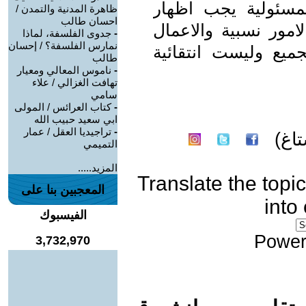
مسئولية يجب اظهار
ظاهرة المدنية والتمدن /
احسان طالب
امور نسبية والاعمال
-
جدوى الفلسفة، لماذا
نمارس الفلسفة؟ / إحسان
جميع وليست انتقائية
طالب
-
ناموس المعالي ومعيار
تهافت الغزالي / علاء
سامي
-
كتاب العرائس / المولى
ابي سعيد حبيب الله
-
تراجيديا العقل / عمار
اغ)
التميمي
المزيد.....
Translate the topic
المعجبين بنا على
into
الفيسبوك
Power
3,732,970