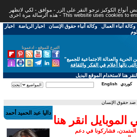
 أنواع الكوكيز نرجو النقر على الزر - موافق - لكي لاتظهر
This website uses cookies to ensure you ge
وكالة أنباء العمال
-
وكالة أنباء حقوق الإنسان
-
اخبار الرياضة
-
اخبار
لوم
التبرع للموقع - ادعمونا
حرية والعدالة الاجتماعية للجميع
"
تى نالها أعلام في الفكر والثقافة
قر هنا لاستخدام الموقع البديل
كوردي
English
 ضد حقوق الإنسان
داليا عبد الحميد أحمد
لموبايل انقر هنا
 المتمدن، فشاركونا في دعم