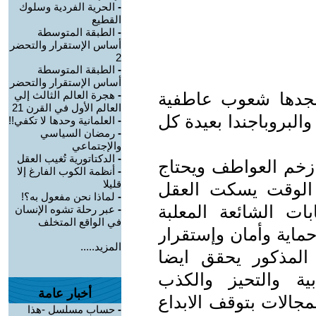
-
الحرية الفردية وسلوك
القطيع
-
الطبقة المتوسطة
أساس الإستقرار والتحضر
2
-
الطبقة المتوسطة
أساس الإستقرار والتحضر
نجدها شعوب عاطفية
-
هجرة العالم الثالث إلي
العالم الأول في القرن 21
البروباجندا بعيدة كل
-
العلمانية وحدها لا تكفي!!
-
رمضان السياسي
والإجتماعي
-
الدكتاتورية تُغيب العقل
 زخم العواطف ويحتاج
-
أنظمة الكوب الفارغ إلا
قليلا
الوقت يسكت العقل
-
لماذا نحن مفعول به؟!
ات الشائعة المعلبة
-
عبر رحلة تشوه الإنسان
في الواقع المتخلف
حماية وأمان وإستقرار
المزيد.....
المذكور يحقق ايضا
بية والتحيز والكذب
أخبار عامة
مجالات بتوقف الابداع
-
حساب مسلسل -هذا