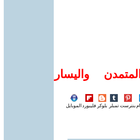
متمدن واليسار
م
بنترست
تمبلر
بلوكر
فليبورد
الموبايل