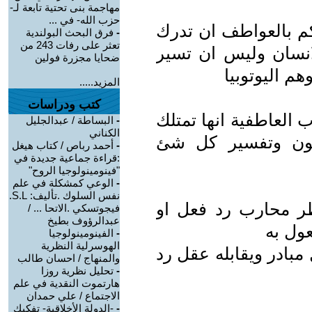
مهاجمة بنى تحتية تابعة لـ-
حزب الله- في ...
 بالعواطف ان تدرك
-
فرق البحث البولندية
تعثر على رفات 243 من
نسان وليس ان تسير
ضحايا مجزرة فولين
م اليوتوبيا
المزيد.....
كتب ودراسات
العاطفية انها تمتلك
-
البساطة / عبدالجليل
الكناني
لكون وتفسير كل شئ
-
أحمد رباص / كتاب هيغل
:قراءة جماعية جديدة في
"فينومينولوجيا الروح"
-
الوعي كمشكلة في علم
نفس السلوك .تأليف: S.L.
ر محارب رد فعل او
فيجوتسكي .الاتحا ... /
عبدالرؤوف بطيخ
ول به
-
الفينومينولوجيا
الهوسرلية النظرية
مبادر ويقابله عقل رد
والمنهاج / احسان طالب
-
تحليل نظرية روزا
هارتموت النقدية في علم
الاجتماع / علي حمدان
-
-الدولة الأخلاقية- تفكيك