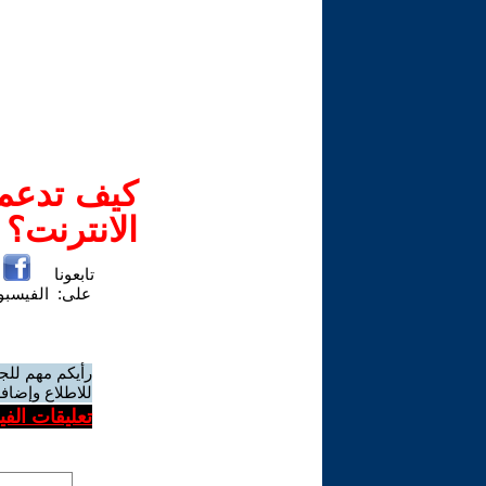
كيف تدعم-
الانترنت؟
تابعونا
على:
الفيسب
رأيكم مهم للج
للاطلاع وإضافة
تعليقات الف