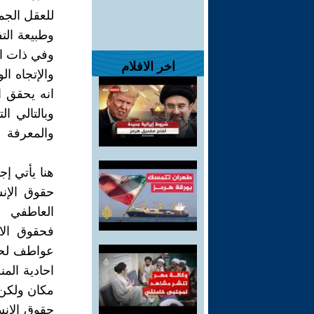
للعقل الجم
وطبيعة الت
وفي ذات ال
اخر الافلام
والإتجاه ا
انه يحقق ا
وبالتالي ا
والمعرفة
هنا يأتي إج
حقوق الإنس
العاطفي
فحقوق الا
عواطف لحظ
احادية الم
مكان ولكن 
حقوق الانس