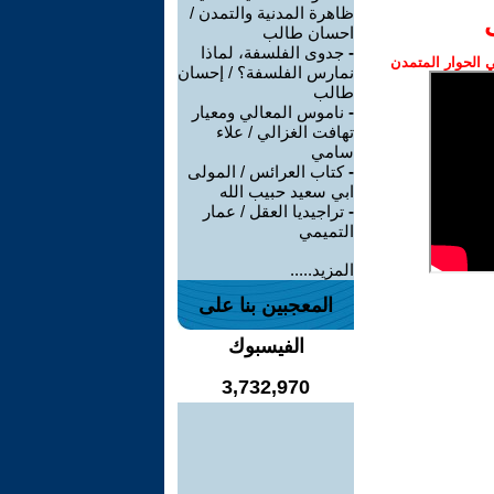
ظاهرة المدنية والتمدن /
احسان طالب
-
جدوى الفلسفة، لماذا
الحوار المتمدن
نمارس الفلسفة؟ / إحسان
طالب
-
ناموس المعالي ومعيار
تهافت الغزالي / علاء
سامي
-
كتاب العرائس / المولى
ابي سعيد حبيب الله
-
تراجيديا العقل / عمار
التميمي
المزيد.....
المعجبين بنا على
الفيسبوك
3,732,970