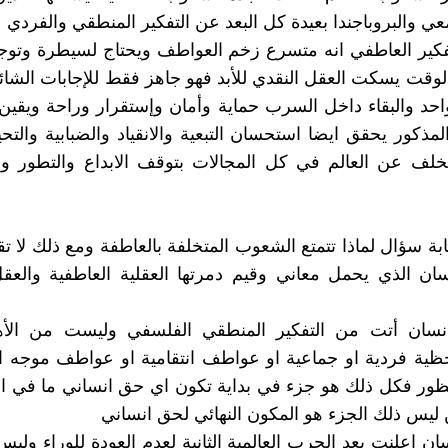
عي والبروباجندا بعيدة كل البعد عن التفكير المنطقي والفردي
فكير العاطفي انه متسرع زخم العواطف ويحتاج لسيطرة وتوج
وقت يسكت العقل النقدي للأبد فهو جاهز فقط للإجابات الشائع
لواحد والبقاء داخل السرب حماية وأمان وإستقرار وراحة ويقين
لمذكور يحقق ايضا استحسان التبعية والانقياد والضبابية والتح
لتخلف عن العالم في كل المجالات بتوقف الابداع والتطور و
ابة سؤال لماذا تتمتع الشعوب المتخلفة بالعاطفة ومع ذلك لا ت
ان الذي يحمل معاني وقيم دمرتها العقلية العاطفية والعق
نسان أتت من التفكير المنطقي الفلسفي وليست من الأه
ية فردية او جماعية او عواطف انتقامية او عواطف موجه 
نظور فكل ذلك هو جزء في بداية تكون اي حق انساني ما في ا
ليس ذلك الجزء هو المكون النهائي لحق انساني
ان اعلنت بعد الحرب العالمية الثانية لعدم العودة للوراء ولي