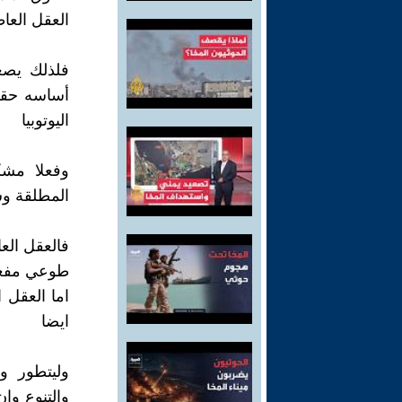
العقل العا
فلذلك يصع
أساسه حقو
اليوتوبيا
وفعلا مشك
المطلقة و
فالعقل ال
طوعي مفعو
اما العقل
ايضا
وليتطور و
والتنوع وا