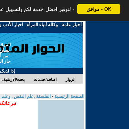
موافق - OK
لتوفير افضل خدمة لكم ولتسهيل عملي
أخبار عامة
-
وكالة أنباء المرأة
-
اخبار الأدب و
الموقع
يسارية
"من أج
حاز ال
إذا لديك
الزوار
اضافة/خدمات
بحث/الارشيف
الصفحة الرئيسية
-
الفلسفة ,علم النفس , وعلم ا
تبرعاتكم