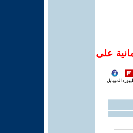
انية على
يبورد
الموبايل