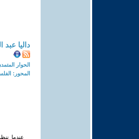
داليا عبد 
الحوار المتمدن-العدد: 6999 - 21
المحور: الفلس
عندما ننظ