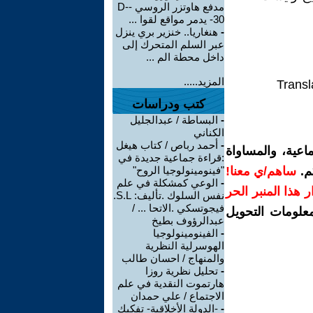
مدفع هاوتزر الروسي -D-
30- يدمر مواقع لقوا ...
-
هنغاريا.. خنزير بري ينزل
عبر السلم المتحرك إلى
داخل محطة الم ...
المزيد.....
Transl
كتب ودراسات
-
البساطة / عبدالجليل
الكناني
-
أحمد رباص / كتاب هيغل
اعية، والمساواة
:قراءة جماعية جديدة في
م.
ساهم/ي معنا!
"فينومينولوجيا الروح"
-
الوعي كمشكلة في علم
رار هذا المنبر الحر
نفس السلوك .تأليف: S.L.
فيجوتسكي .الاتحا ... /
معلومات التحويل
عبدالرؤوف بطيخ
-
الفينومينولوجيا
الهوسرلية النظرية
والمنهاج / احسان طالب
-
تحليل نظرية روزا
هارتموت النقدية في علم
الاجتماع / علي حمدان
-
-الدولة الأخلاقية- تفكيك