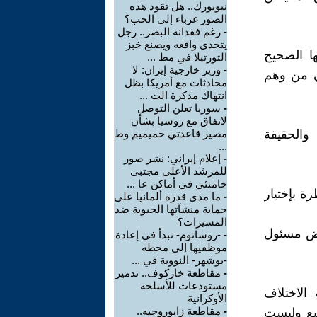
نيويورك.. هل تقود هذه
الصور غرباء إلى الحب؟
-
رغم فقدانه البصر.. رجل
يتحدى واقعه ويصنع خبز
ا الصحيح
التورتيلا في مط ...
-
وزير خارجية إيران: لا
ي من وهم
محادثات مع أمريكا بظل
انتهاك مذكرة الت ...
-
سوريا تعلن التوصل
لاتفاق مع روسيا بشأن
والحقيقة
مصير قاعدتي حميميم وط
...
-
إعلام إيراني: نشر صور
للمرشد الأعلى مجتبى
خامنئي في أماكن عا ...
 بإختيار
-
ما مدى قدرة ألمانيا على
حماية منشآتها الحيوية ضد
المسيرات؟
رض مسئول
-
-روساتوم- تبدأ في إعادة
موظفيها إلى محطة
-بوشهر- النووية في ...
-
مقاطعة خاركوف.. تدمير
مستودعات للأسلحة
الاختلاف
الأوكرانية
-
مقاطعة زابوروجيه..
ميع وليست