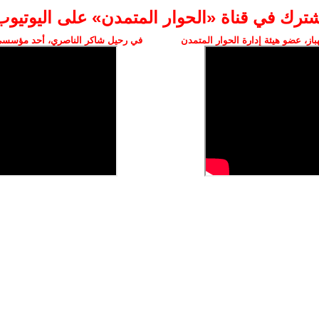
شترك في قناة «الحوار المتمدن» على اليوتيوب
ز، عضو هيئة إدارة الحوار المتمدن
في رحيل شاكر الناصري، أحد مؤسسي 