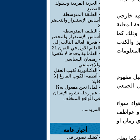
-
الحرية الفردية وسلوك
القطيع
-
الطبقة المتوسطة
يه خارجي
أساس الإستقرار والتحضر
ة المعلبة
2
-
الطبقة المتوسطة
 وذلك كما
أساس الإستقرار والتحضر
يز والكذب
-
هجرة العالم الثالث إلي
العالم الأول في القرن 21
المعلومات
-
العلمانية وحدها لا تكفي!!
-
رمضان السياسي
والإجتماعي
-
الدكتاتورية تُغيب العقل
-
أنظمة الكوب الفارغ إلا
قبل مفهوم
قليلا
ل الجمعي
-
لماذا نحن مفعول به؟!
-
عبر رحلة تشوه الإنسان
في الواقع المتخلف
واء سواء
المزيد.....
او عواطف
ي زمان او
أخبار عامة
-
كشك تصوير في
س كما يظن