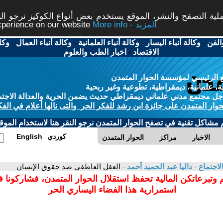
ة التصفح والنشر، الموقع يستخدم بعض أنواع الكوكيز نرجو النق
More info - المزيد
experience on our website
الفن
-
وكالة أنباء اليسار
-
وكالة أنباء العلمانية
-
وكالة أنباء العمال
-
وكا
الاقتصاد
-
اخبار الطب والعلوم
 الرئيسي لمؤسسة الحوار المتمدن
، علمانية، ديمقراطية، تطوعية وغير ربحية
ل مجتمع مدني علماني ديمقراطي حديث يضمن الحرية والعدالة الاجتم
حوار المتمدن على جائزة ابن رشد للفكر الحر والتى نالها أعلام في الفك
م مشاكل تقنية في تصفح الحوار المتمدن نرجو النقر هنا لاستخدام الموقع
كوردي
English
الاخبار
مراكز
الحوار المتمدن
لاجتماع
-
داليا عبد الحميد أحمد
- العقل العاطفي ضد حقوق الإنسان
 وتبرعاتكن المالية تحفظ استقلال الحوار المتمدن، فشاركونا 
استمرارية هذا الفضاء اليساري الحر