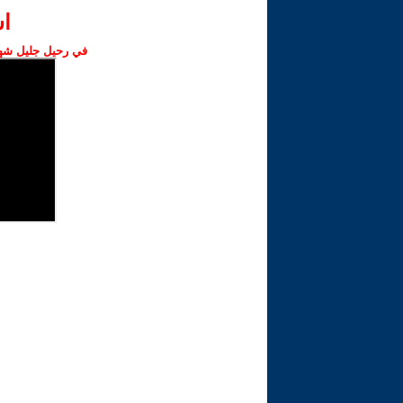
ا‫
في رحيل جليل شهبا