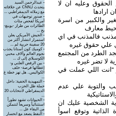
الحقوق وعليه ان لا
-
عبدالرحمن السيد
يتحدث لـCNN عن خلافاته
ن ارادها
مع زملائه الديمقراطيي ...
-
صدور توجيهات في
ير والكبير من اسرة
أمريكا لفحص مئات
الطائرات من طراز -بوينغ-
حيط معارف
بح ...
 مذنب فالمذنب في اي
-
الجيش الأمريكي يعلن
استمرار انتشار أكثر من
ي علي حقوق غيره
20 سفينة حربية لم ...
-
كوميك كون أستانا يجذب
جد الطرد من المجتمع
نجوم العالم وآلاف محبي
الكوسبلاي إلى ك ...
ة لا تضر غيره
-
بين الرفض العلني و-
إعطائها فرصة- خلف
 “انت اللي عملت في
الكواليس.. هل تهز خطة غ
...
-
التمهيدية الخفية: داخل
ذنب والتوبة علي عدم
حملة ظل الحزب
الديمقراطي لانتخابات 20
لاستاتيكية
...
-
الحيوانات تشهد تطوراً
رية الشخصية عليك ان
استثنائياً وسريعاً لتتمكن
من البقاء عل ...
ة الذاتية وتوقع اسوأ
-
النفط يصعد مع انحسار