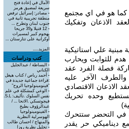
الآمال في إعادة فتح
سريعة لمضيق هرمز
 كما هو في اي مجتمع
-
مصادر: إسرائيل ترفض
منطقة تجريبية ثانية في
عقد الاذعان وتفكيك
جنوب لبنان وتطرح ...
-
12 قتيلا و39 جريحا
بهجوم كبير لمسيرات
أوكرانية على تتارستان ...
ية مبنية علي استاتيكية
المزيد.....
 هدم للثوابت ويحارب
كتب ودراسات
-
البساطة / عبدالجليل
ركة فصلة الفرد عقد
الكناني
-
أحمد رباص / كتاب هيغل
الطرف الآخر عليه
:قراءة جماعية جديدة في
قد الاذعان الاقتصادي
"فينومينولوجيا الروح"
-
الوعي كمشكلة في علم
يستطيع وحده تحريك
نفس السلوك .تأليف: S.L.
فيجوتسكي .الاتحا ... /
ة)
عبدالرؤوف بطيخ
-
الفينومينولوجيا
بة في التحضر ستتحرك
الهوسرلية النظرية
مع ديناميكي حر يقدر
والمنهاج / احسان طالب
-
تحليل نظرية روزا