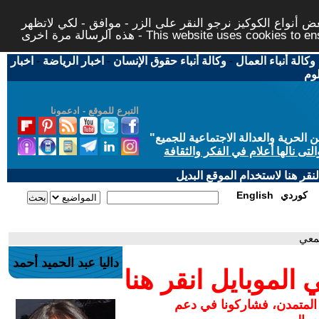
 أنواع الكوكيز نرجو النقر على الزر - موافق - لكي لاتظهر
This website uses cookies to ensure you ge
وكالة أنباء العمال
-
وكالة أنباء حقوق الإنسان
-
اخبار الرياضة
-
اخبار
لوم
التبرع للموقع - ادعمونا
حرية والعدالة الاجتماعية للجميع
"
تى نالها أعلام في الفكر والثقافة
قر هنا لاستخدام الموقع البديل
كوردي
English
معي
داليا عبد الحميد أحمد
لموبايل انقر هنا
 المتمدن، فشاركونا في دعم