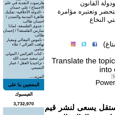
دولة القانون
هارتموت النقدية في علم
الاجتماع / علي حمدان
تحضر وتعتبره مؤامرة
-
-الدولة الأخلاقية- تفكيك
ظاهرة المدنية والتمدن /
ي النخاع
احسان طالب
-
جدوى الفلسفة، لماذا
نمارس الفلسفة؟ / إحسان
طالب
-
ناموس المعالي ومعيار
اغ)
تهافت الغزالي / علاء
سامي
-
كتاب العرائس / المولى
ابي سعيد حبيب الله
Translate the topic
-
تراجيديا العقل / عمار
into
التميمي
المزيد.....
Power
المعجبين بنا على
الفيسبوك
3,732,970
ستقل يسعى لنشر قيم