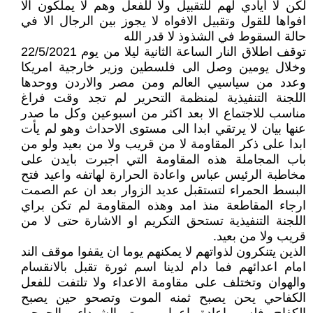
لكن لا أيادي لهم للتقبيل ولا للفعل وهم لا يملكون الا
افواها للقول وتقبيل الافواه لا يجوز بين الرجال الا في
حالة السقوط في الشذوذ لا قدر الله
توقف اطلاق النار الساعة الثانية ليلا من يوم 22/5/2021
وخلال يومين وصل الى فلسطين وزير خارجية امريكا
وعدد من سياسيي العالم ومن مصر والاردن ووحدها
اللجنة التنفيذية لمنظمة التحرير لم تجد وقت فراغ
مناسب للاجتماع الا بعد اكثر من اسبوعين وكل ما صدر
عنها بيان لا يرتقي ابدا الى مستوى الاحداث وهو لم يأت
ابدا على ذكر المقاومة لا من قريب ولا من بعيد ولو من
باب المجاملة هذه المقاومة التي اجبرت بايدن على
مخاطبة الرئيس عباس واعادة الحرارة لهاتفه واعيد فتح
البسط الحمراء لتستقبل عديد الزوار بعد ان عم الصمت
ارجاء المقاطعة منذ امد وهذه المقاومة لم تكن براي
اللجنة التنفيذية تستحق التكريم او الاشارة حتى لا من
قريب ولا من بعيد.
الذين يتنكرون لذواتهم لا يمكنهم يوما ان يقفوا موقف الند
امام اعدائهم فما دام لدينا اسم ثورة تقبل بالانقسام
والهوان وتختلف على مقاومة الاعداء ولا تلتفت للفعل
الكفاحي يحن يصبح ثمنه الموت وتصحو حين يصبح