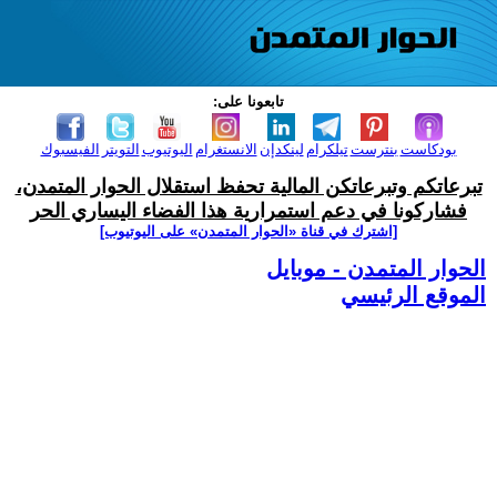
تابعونا على:
بودكاست
بنترست
تيلكرام
لينكدإن
الانستغرام
اليوتيوب
التويتر
الفيسبوك
تبرعاتكم وتبرعاتكن المالية تحفظ استقلال الحوار المتمدن،
فشاركونا في دعم استمرارية هذا الفضاء اليساري الحر
[اشترك في قناة ‫«الحوار المتمدن» على اليوتيوب]
الحوار المتمدن - موبايل
الموقع الرئيسي