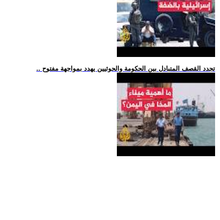
.. تجدد القصف المتبادل بين الحكومة والحوثيين يهدد بمواجهة مفتوح