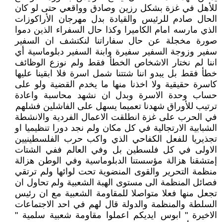
للأهل في غزة بشكل رزين وصادق وواقعي حتى لو كان
الحال صادم للرئيس والقيادة بدل مهرجان الأراكوزات
الذي مارسه امام الكاميرا وكذا حال السفراء الذين دموا
صورة مخجلة عن حال سفاراتنا لنكتشف ان السفير
سفير وزوجة السفير سفيرة وابنة السفير دبلوماسية أي
اننا لم نختار الاشخاص الخطأ فقط ولم نوزع الوظائف
خطأ فقط بل يبدو اننا شتتنا شمل اسرة فلا ابقينا عليها
كاسرة حقيقية ولا اخذنا منها ما يخدم القضية ولو على
حساب وحدة الاسرة وبدل ان نشهد محاسبة واعادة
ترتيب للأوراق شهدنا تعميما يسهل على الفاشلين فشلهم
في الحرب على غزة انطلقت الاعمال الفردية والانشطة
الشبابية الارتجالية في كل مكان ولم نجد دورا تنظيميا او
تجذيريا للفعل الكفاحي الذي واكب حرب الفلسطينيين
الاولى في كل فلسطين بل وفي العالم ففي الشتات
إمتشقنا هزالة مؤسستنا الدبلوماسية وفي الوطن هزالة
منظمة التحرير والقوى المنضوية تحت لوائها ولم ترتقي
فصائل المنظمة الى مستوى الهبة الشعبية ولم تحاول ان
تجعل منها فعلا متواصلا للمقاومة الشعبية مع ان رئيس
السلطة والمنظمة والدولة قال لهم في احد الاجتماعات
الاخيرة " ابوس ايديكم اعملوا مقاومة شعبية سلمية "