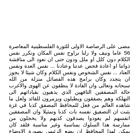
مضى على الرصاصة الاولى للثورة الفلسطينية المعاصرة
56 عاما ونيف ولا زلنا نراوح نفس المكان ونكرر نفس
الكلام دون كلل او ملل ودون حتى ان نعود الى مناقشة
ذواتنا او اعادة فحص عدتنا وعتادنا ... نفس العدة ونفس
العتاد ... نفس الشخوص ونفس الكلام وكان شيئا لا يجوز
ان يتجدد وكان برامج هذه الفصائل منزلة من الله
سبحانه وتعالى وان القادة لا ينطقون عن الهوى والأغرب
حالة المصفقين التافهين الذي يذهبون بقياداتهم الى
التهلكة وهم يصفقون ويطبلون ويزمرون للقائد ولعل ما
شاهده العالم من فعل للمحافظ المصفق كذبا في غزة
يثبت ان التصفيق نفسه بات كذبا وتمثيلا وان المصفقين
انفسهم لم يعودوا يصدقون كذبهم ولا يخجلون من
ممارسة هذا السلوك بمناسبة وغير مناسبة فلقد كان
يمكن لهذا المحافظ ان يضع الرئيس بصورة الاوضاع