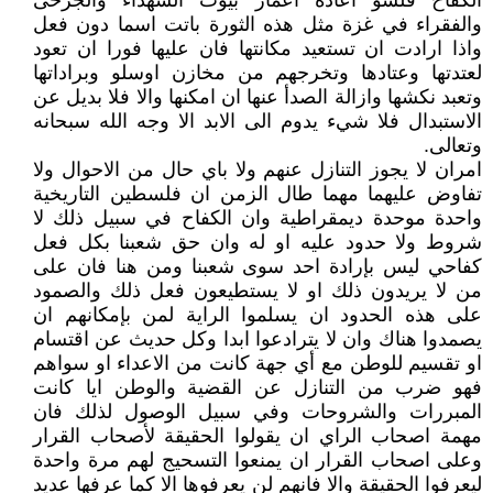
الكفاح فلسو اعادة اعمار بيوت الشهداء والجرحى
والفقراء في غزة مثل هذه الثورة باتت اسما دون فعل
واذا ارادت ان تستعيد مكانتها فان عليها فورا ان تعود
لعتدتها وعتادها وتخرجهم من مخازن اوسلو وبراداتها
وتعبد نكشها وازالة الصدأ عنها ان امكنها والا فلا بديل عن
الاستبدال فلا شيء يدوم الى الابد الا وجه الله سبحانه
وتعالى.
امران لا يجوز التنازل عنهم ولا باي حال من الاحوال ولا
تفاوض عليهما مهما طال الزمن ان فلسطين التاريخية
واحدة موحدة ديمقراطية وان الكفاح في سبيل ذلك لا
شروط ولا حدود عليه او له وان حق شعبنا بكل فعل
كفاحي ليس بإرادة احد سوى شعبنا ومن هنا فان على
من لا يريدون ذلك او لا يستطيعون فعل ذلك والصمود
على هذه الحدود ان يسلموا الراية لمن بإمكانهم ان
يصمدوا هناك وان لا يترادعوا ابدا وكل حديث عن اقتسام
او تقسيم للوطن مع أي جهة كانت من الاعداء او سواهم
فهو ضرب من التنازل عن القضية والوطن ايا كانت
المبررات والشروحات وفي سبيل الوصول لذلك فان
مهمة اصحاب الراي ان يقولوا الحقيقة لأصحاب القرار
وعلى اصحاب القرار ان يمنعوا التسحيج لهم مرة واحدة
ليعرفوا الحقيقة والا فانهم لن يعرفوها الا كما عرفها عديد