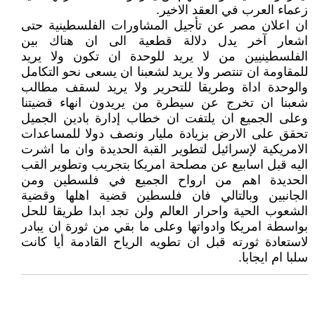
زعماء العرب في العقد الاخير.
ان اعلان مصر عن تأجيل المشاورات الفلسطينية حتى
اشعار آخر يدل دلالة قطعية الى ان هناك بين
الفلسطينيين من لا يريد للوحدة ان تكون ولا يريد
للمقاومة ان تنتصر ولا يريد لشعبنا ان يسعى نحو التكامل
والوحدة اداة وطريقا للتحرير ولا يريد لسقف مطالب
شعبنا ان تخرج عن سيطرة من يريدون انهاء قضيتنا
وعلى الجميع ان يلتفت ان خطاب إدارة بادين الجميل
تحقق على الارض بزيادة مليار ونصف دولا للمساعدات
الامريكية لإسرائيل لتطوير القبة الحديدة وان ما اشرت
اليه قبل اسابيع عن مصلحة امريكا بتجريب وتطوير القب
الحديدة اهم من ارواح الجميع في فلسطين ومن
الجانبين وبالتالي فان فلسطين قضية اهلها وقضية
الشعوب الحية واحرار العالم ولن تجد ابدا طريقا للحل
بواسطة امريكا وادواتها وعلى ما بقي من ثورة ان يبادر
لاستعادة ثورته قبل ان تطويه الرياح القادمة أيا كانت
سلبا ام ايجابا.