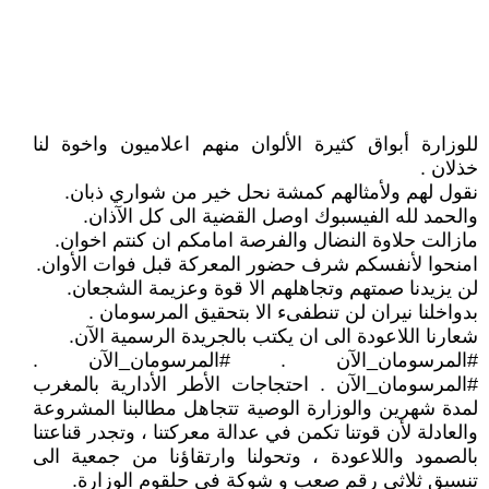
للوزارة أبواق كثيرة الألوان منهم اعلاميون واخوة لنا
خذلان .
نقول لهم ولأمثالهم كمشة نحل خير من شواري ذبان.
والحمد لله الفيسبوك اوصل القضية الى كل الآذان.
مازالت حلاوة النضال والفرصة امامكم ان كنتم اخوان.
امنحوا لأنفسكم شرف حضور المعركة قبل فوات الأوان.
لن يزيدنا صمتهم وتجاهلهم الا قوة وعزيمة الشجعان.
بدواخلنا نيران لن تنطفىء الا بتحقيق المرسومان .
شعارنا اللاعودة الى ان يكتب بالجريدة الرسمية الآن.
#المرسومان_الآن . #المرسومان_الآن .
#المرسومان_الآن . احتجاجات الأطر الأدارية بالمغرب
لمدة شهرين والوزارة الوصية تتجاهل مطالبنا المشروعة
والعادلة لأن قوتنا تكمن في عدالة معركتنا ، وتجدر قناعتنا
بالصمود واللاعودة ، وتحولنا وارتقاؤنا من جمعية الى
تنسيق ثلاثي رقم صعب و شوكة في حلقوم الوزارة.