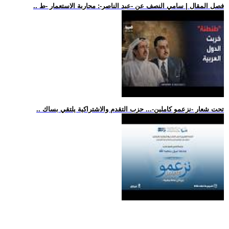
.. فصل المقال | سامي النصف عن -عبد الناصر-: محاربة الاستعمار -ط
.. تحت شعار -نزعمو كاملين-... حزب التقدم والاشتراكية يلتقي بساك