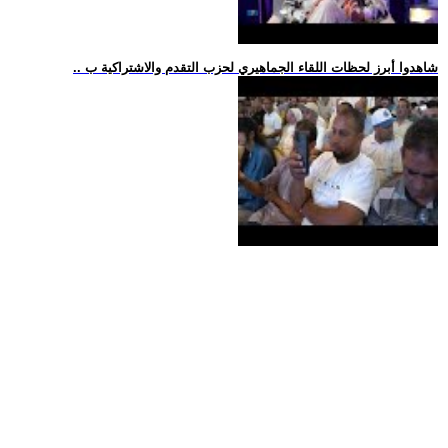
.. شاهدوا أبرز لحظات اللقاء الجماهيري لحزب التقدم والاشتراكية ب