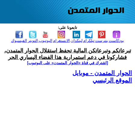
تابعونا على:
بودكاست
بنترست
تيلكرام
لينكدإن
الانستغرام
اليوتيوب
التويتر
الفيسبوك
تبرعاتكم وتبرعاتكن المالية تحفظ استقلال الحوار المتمدن،
فشاركونا في دعم استمرارية هذا الفضاء اليساري الحر
[اشترك في قناة ‫«الحوار المتمدن» على اليوتيوب]
الحوار المتمدن - موبايل
الموقع الرئيسي