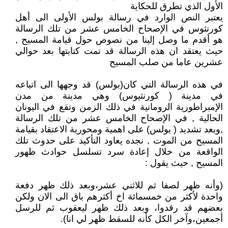
الأول الذي تطرق للحكاية
يعتبر النص الوارد في رسالة بولس الأولى الى أهل
كورنثوس في الإصحاح الخامس عشر من تلك الرسالة
هو أقدم ما وصل إلينا من نصوص حول قيامة المسيح ,
حيث يعتقد ان هذه الرسالة قد تمت كتابتها بعد حوالي
عشرين عاما من صلب المسيح
في هذه الرسالة التي كان(بولس) قد وجهها الى اتباعه
في مدينة ( كورنثيوس) وهي مدينة من مدن
الإمبراطورية الرومانية في ذلك الزمن وتقع في اليونان
الحالية , في الإصحاح الخامس عشر من تلك الرسالة
,وبعد تشديد ( بولس) على اهمية ومحورية الاعتقاد بقيامة
المسيح من الموت , نجده يعاود التأكيد على حدوث تلك
الواقعة من خلال إعادة سرد تسلسل حوادث ظهور
المسيح , حيث يقول :
(وأنه ظهر لصفا ثم للاثني عشر،وبعد ذلك ظهر دفعة
واحدة لأكثر من خمسمائة اخ أكثرهم باق الى الان ولكن
بعضهم قد رقدوا، وبعد ذلك ظهر ليعقوب ثم للرسل
أجمعين،وآخر الكل كأنه للسقط ظهر لي انا).