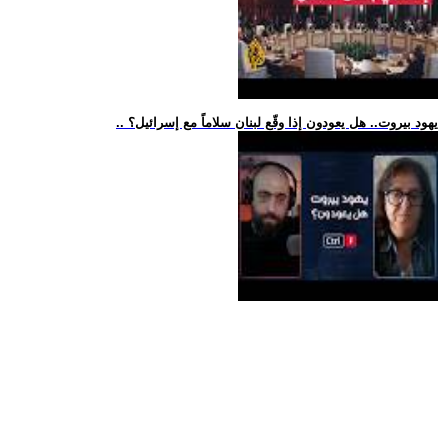
.. يهود بيروت.. هل يعودون إذا وقّع لبنان سلاماً مع إسرائيل؟