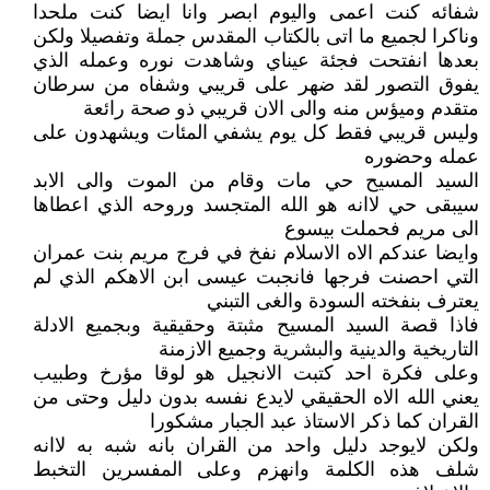
شفائه كنت اعمى واليوم ابصر وانا ايضا كنت ملحدا
وناكرا لجميع ما اتى بالكتاب المقدس جملة وتفصيلا ولكن
بعدها انفتحت فجئة عيناي وشاهدت نوره وعمله الذي
يفوق التصور لقد ضهر على قريبي وشفاه من سرطان
متقدم وميؤس منه والى الان قريبي ذو صحة رائعة
وليس قريبي فقط كل يوم يشفي المئات ويشهدون على
عمله وحضوره
السيد المسيح حي مات وقام من الموت والى الابد
سيبقى حي لاانه هو الله المتجسد وروحه الذي اعطاها
الى مريم فحملت بيسوع
وايضا عندكم الاه الاسلام نفخ في فرج مريم بنت عمران
التي احصنت فرجها فانجبت عيسى ابن الاهكم الذي لم
يعترف بنفخته السودة والغى التبني
فاذا قصة السيد المسيح مثبتة وحقيقية وبجميع الادلة
التاريخية والدينية والبشرية وجميع الازمنة
وعلى فكرة احد كتبت الانجيل هو لوقا مؤرخ وطبيب
يعني الله الاه الحقيقي لايدع نفسه بدون دليل وحتى من
القران كما ذكر الاستاذ عبد الجبار مشكورا
ولكن لايوجد دليل واحد من القران بانه شبه به لاانه
شلف هذه الكلمة وانهزم وعلى المفسرين التخبط