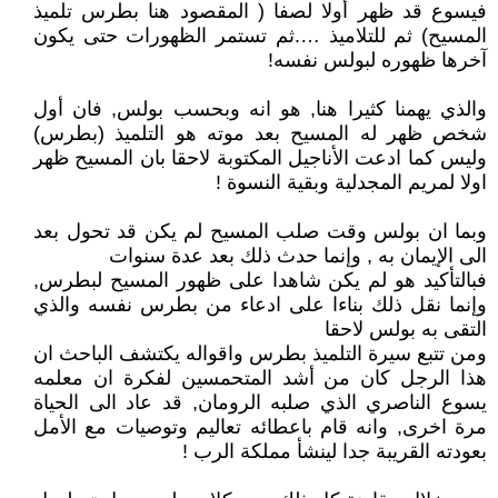
فيسوع قد ظهر أولا لصفا ( المقصود هنا بطرس تلميذ
المسيح) ثم للتلاميذ ….ثم تستمر الظهورات حتى يكون
آخرها ظهوره لبولس نفسه!
والذي يهمنا كثيرا هنا, هو انه وبحسب بولس, فان أول
شخص ظهر له المسيح بعد موته هو التلميذ (بطرس)
وليس كما ادعت الأناجيل المكتوبة لاحقا بان المسيح ظهر
اولا لمريم المجدلية وبقية النسوة !
وبما ان بولس وقت صلب المسيح لم يكن قد تحول بعد
الى الإيمان به , وإنما حدث ذلك بعد عدة سنوات
فبالتأكيد هو لم يكن شاهدا على ظهور المسيح لبطرس,
وإنما نقل ذلك بناءا على ادعاء من بطرس نفسه والذي
التقى به بولس لاحقا
ومن تتبع سيرة التلميذ بطرس واقواله يكتشف الباحث ان
هذا الرجل كان من أشد المتحمسين لفكرة ان معلمه
يسوع الناصري الذي صلبه الرومان, قد عاد الى الحياة
مرة اخرى, وانه قام باعطائه تعاليم وتوصيات مع الأمل
بعودته القريبة جدا لينشأ مملكة الرب !