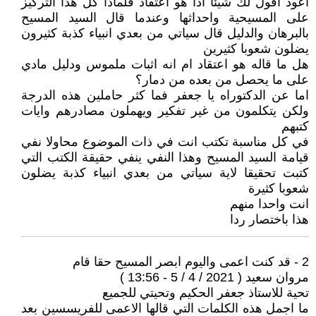
اعود اقول لك شيئا اذا هو اعتقاد فلماذا كل هذا التركيز
على المسيحية واحداثها وعندما قال السيد المسيح
بالبرهان والدليل قال سياتي من بعدي انبياء كذبة كثيرون
يضلون شعوبا كثيرين
هل ما قاله هو اعتقاد ام انه اثبات ملموس ودليل مادي
على ما يحصل من بعده من دمار؟
اما عن الدكتوراه يا جعفر فما كثر حاملين هذه الدرجة
ولكن يتكلمون من غير تفكير ويهملون مصادرهم وايات
كتبهم
في كل مناسبة تكتب انت في ذات الموضوع محاولا نفي
قيامة السيد المسيح وهذا النفي ينفي حقيقة الكتب التي
كتبت تحقيقا لاية سياتي من بعدي انبياء كذبة يضلون
شعوبا كثيرة
انت واحدا منهم
هذا باختصار ردا
2 - قد كنت اعمى واليوم ابصر المسيح حقا قام
مروان سعيد ( 2021 / 4 / 5 - 13:56 )
تحية للاستاذ جعفر الحكيم وتحيتي للجميع
ما اجمل هذه الكلمات التي قالها الاعمى للفريسسين بعد