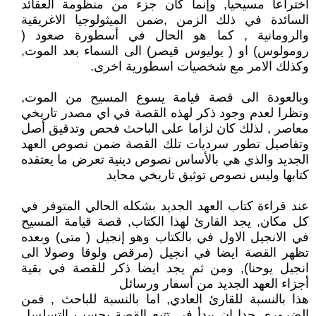
اختراعا مسيحيا, وإنما كان جزء من منظومة العقائد
السائدة في ذلك الزمن ,ضمن الميثولوجيا الاغريقية
والرومانية , كما هو الحال في أسطورة صعود (
رومولوس) او ( يوليوس قيصر) الى السماء بعد الموت,
وكذلك الامر مع شخصيات اسطورية اخرى.
وبالعودة الى قصة قيامة يسوع المسيح من الموت,
ونظرا لعدم وجود ذكر لهذه القصة في اي مصدر تاريخي
معاصر , لذلك كان لزاما على الباحث فحص وتدقيق أصل
وتفاصيل تطور سرديات تلك القصة ضمن نصوص العهد
الجديد والذي هي بالأساس نصوص دينية تعرض ما يعتقده
كتابها وليس نصوص توثيق تاريخي محايد
عند قراءة كتاب العهد الجديد بشكله الحالي المتوفر في
كل مكان, يجد القارئ لهذا الكتاب, قصة قيامة المسيح
في الانجيل الاول في بالكتاب وهو إنجيل ( متى) وبعده
تظهر القصة ايضا في انجيل (مرقص ولوقا وصولا الى
انجيل يوحنا), ومن ثم يجد ايضا ذكر للقصة في بقية
أجزاء العهد الجديد من أسفار ورسائل
هذا بالنسبة للقارئ العادي, اما بالنسبة للباحث , فمن
الضروري جدا ان يبدأ في تتبع القصة بحسب التسلسل