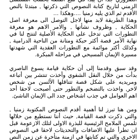
الزمني لتاريخ كتابة النصوص التي ذكرتها , مبتدئا بالنص
الأقدم ثم الذي يليه زمنيا ….وهكذا …
وهذا الطريقة لابد منها لاجل التوصل الى معرفة اصل
الحكاية , وظروف نشأتها , والامر الاهم هو معرفة
التطورات التي تدخل على الحكاية الأصلية لتنتج لنا في
نهاية الأمر قصة أكثر حبكة ومتانة من الناحية الدرامية ,
وكذلك أكثر موائمة مع التطورات العقدية التي شهدتها
مسيرة الإيمان المسيحي في مراحله المبكرة.
وقد سبق وقدمنا إلى أن حكاية قيامة يسوع الناصري
بدأت من خلال النقل الشفوي وأخذت تنتشر بين أتباعه
ومريديه على شكل قصة تتناقلها الألسن من شخص
لاخر, واخذت بالتضخم والتطور حتى أصبحت لاحقا أحد
اهم العوامل في جذب اشخاص جدد الى الإيمان الناشئ.
ومن هنا تبرز لنا أهمية أقدم النصوص المكتوبة زمنيا ,
والتي ذكرت قصة القيامة, حيث أننا نستطيع من خلالها
تلمس الملامح الرئيسية للبذرة الاولى لتلك الازعومة قبل
ان تطرأ عليها الاضافات والتحديثات لاحقا في النصوص
الاخرى والتي تم كتابتها في ازمنة متأخرة عن زمن النص