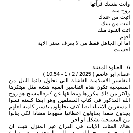
وانت نفسك قرأتها
روح منه
اتيت من عندك
اتيت من بيتك
اتت النقود منك
افهم
اما ان الجاهل فقط من لا يعرف معنى الاية
احسنت
6 - الغباوة المقننة
عصام ابو عاصم ( 2025 / 2 / 1 - 10:54 )
التفاسير الاسلامية الفاشلة التي تحاول دائما النيل من
المسيحية تكون هذه التفاسير الغبية هشة مثل مبتكرها
واكثر من ذلك مكررها ومطلقها عن كثرفالمسيح هو روح
الله المذكور في كتاب المسلمين وهو ايضا كلمته نسوا
المسفرين الاغبياء ايضا كيف يحاولون تفسير كلمته لعلهم
يجدون منفذا يحاولون اعطائها مفهوما مضادا لكي ينالوا
من المسيحية بشكل او اخر
هناك المئات الايات في القران غير المنزل تثبت ان
المسيح هو روح الله وهو الله المتجسد وهو صارع