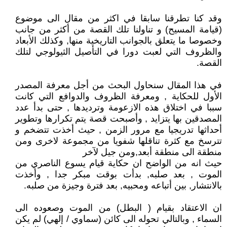
وقد كنا تطرقنا سابقا في اكثر من مقال الى موضوع
(قيامة المسيح) و تناولنا تلك القصة من أكثر من جانب
وخصوصا ما يتعلق بالجوانب التاريخية منها, وكذلك الأبعاد
والظروف التي لعبت دورا في التأصيل الثيولوجي لتلك
القصة.
في هذا المقال سنحاول البحث من أجل معرفة المصدر
الأول للحكاية , ومعرفة الظروف والدوافع التي كانت
سببا في اختلاق هذه الازعومة وترديدها , حتى بدأ عدد
المصدقين بها يتزايد , وأصبحت قصة يتم تكرارها وتطوير
أحداثها تدريجيا مع مرور الزمن , حيث أخذت تتضخم و
تترسخ مع كثرة تناقلها شفويا من مجموعة لاخرى ومن
منطقة الى منطقة أبعد,ومن جيل لآخر
حيث انه من الواضح ان حكاية قيام يسوع الناصري من
الموت , بعد صلبه, بدأت بوقت مبكر جدا , وأخذت
بالانتشار, بين أتباعه ومحبيه, بعد فترة وجيزة من صلبه.
ان الاعتقاد بقيام ( البطل) من الموت وصعوده الى
السماء , وبالتالي تحوله الى كائن (سماوي / إلهي) لم يكن