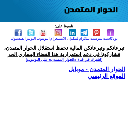
تابعونا على:
بودكاست
بنترست
تيلكرام
لينكدإن
الانستغرام
اليوتيوب
التويتر
الفيسبوك
تبرعاتكم وتبرعاتكن المالية تحفظ استقلال الحوار المتمدن،
فشاركونا في دعم استمرارية هذا الفضاء اليساري الحر
[اشترك في قناة ‫«الحوار المتمدن» على اليوتيوب]
الحوار المتمدن - موبايل
الموقع الرئيسي