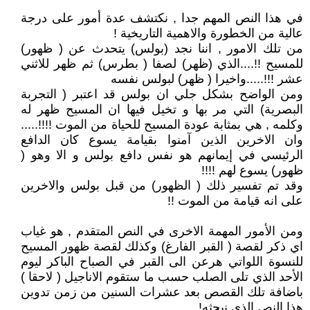
في هذا النص المهم جدا , نكتشف عدة أمور على درجة
عالية من الخطورة والاهمية التاريخية !
من تلك الامور , اننا نجد (بولس) يتحدث عن ( ظهور)
للمسيح !!....الذي (ظهر) لصفا ( بطرس) ثم ظهر للاثني
عشر !!!.....واخيرا ( ظهر) لبولس نفسه
ومن الواضح بشكل جلي ان بولس قد اعتبر ( التجربة
البصرية) التي مر بها و تخيل فيها ان المسيح ظهر له
وكلمه , هي بمثابة عودة المسيح للحياة من الموت !!!!.....
وان الاخرين الذين آمنوا بقيامة يسوع كان الدافع
الرئيسي في إيمانهم هو نفس دافع بولس و الا وهو (
ظهور) يسوع لهم !!!!
وقد تم تفسير ذلك ( الظهور) من قبل بولس والاخرين
على انه قيامة من الموت !!
ومن الأمور المهمة الاخرى في النص المتقدم , هو غياب
اي ذكر لقصة ( القبر الفارغ) وكذلك لقصة ظهور المسيح
للنسوة اللواتي هرعن الى القبر في الصباح الباكر ليوم
الأحد الذي تلى الصلب حسب ما ستقوم الاناجيل ( لاحقا )
باضافة تلك القصص بعد عشرات السنين من زمن تدوين
هذا النص الذي نبحثه!