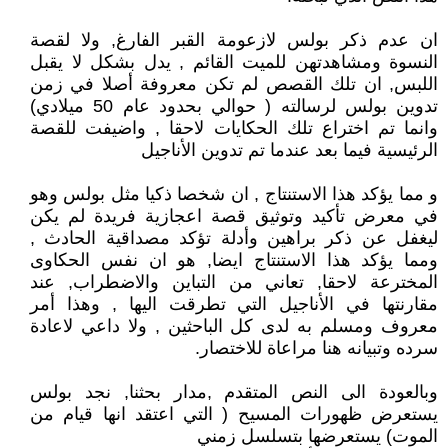
ان عدم ذكر بولس لازعومة القبر الفارغ, ولا لقصة
النسوة ومشاهدتهن للميت القائم , يدل بشكل لا يقبل
اللبس, ان تلك القصص لم تكن معروفة أصلا في زمن
تدوين بولس لرسالته ( حوالي بحدود عام 50 ميلادي)
وانما تم اختراع تلك الحكايات لاحقا , واضيفت للقصة
الرئيسية فيما بعد عندما تم تدوين الأناجيل
و مما يؤكد هذا الاستنتاج , ان شخصا ذكيا مثل بولس وهو
في معرض تأكيد وتوثيق قصة اعجازية فريدة لم يكن
ليغفل عن ذكر براهين وأدلة تؤكد مصداقية الحادث ,
ومما يؤكد هذا الاستنتاج ايضا, هو ان نفس الحكاوى
المخترعة لاحقا, تعاني من التباين والاضطراب, عند
مقارنتها في الأناجيل التي تطرقت اليها , وهذا أمر
معروف ومسلم به لدى كل الباحثين , ولا داعي لاعادة
سرده وتبيانه هنا مراعاة للاختصار.
وبالعودة الى النص المتقدم ,مدار بحثنا, نجد بولس
يستعرض ظهورات المسيح ( التي اعتقد انها قيام من
الموت) يستعرضها بتسلسل زمني