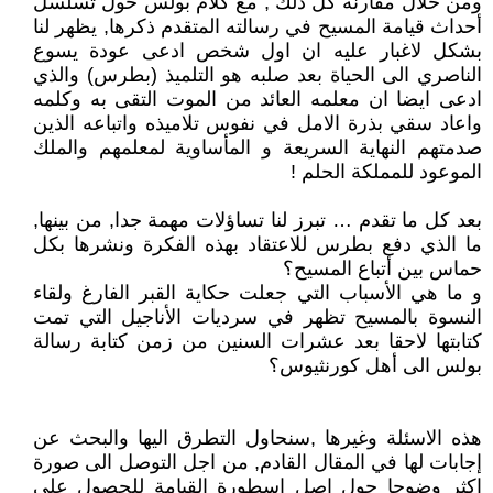
ومن خلال مقارنة كل ذلك , مع كلام بولس حول تسلسل
أحداث قيامة المسيح في رسالته المتقدم ذكرها, يظهر لنا
بشكل لاغبار عليه ان اول شخص ادعى عودة يسوع
الناصري الى الحياة بعد صلبه هو التلميذ (بطرس) والذي
ادعى ايضا ان معلمه العائد من الموت التقى به وكلمه
واعاد سقي بذرة الامل في نفوس تلاميذه واتباعه الذين
صدمتهم النهاية السريعة و المأساوية لمعلمهم والملك
الموعود للمملكة الحلم !
بعد كل ما تقدم … تبرز لنا تساؤلات مهمة جدا, من بينها,
ما الذي دفع بطرس للاعتقاد بهذه الفكرة ونشرها بكل
حماس بين أتباع المسيح؟
و ما هي الأسباب التي جعلت حكاية القبر الفارغ ولقاء
النسوة بالمسيح تظهر في سرديات الأناجيل التي تمت
كتابتها لاحقا بعد عشرات السنين من زمن كتابة رسالة
بولس الى أهل كورنثيوس؟
هذه الاسئلة وغيرها ,سنحاول التطرق اليها والبحث عن
إجابات لها في المقال القادم, من اجل التوصل الى صورة
اكثر وضوحا حول اصل اسطورة القيامة للحصول على