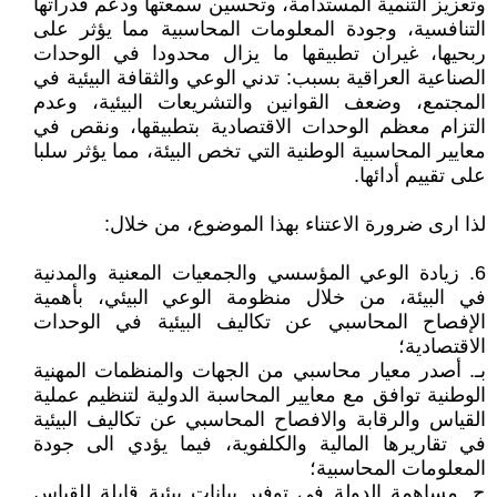
وتعزيز التنمية المستدامة، وتحسين سمعتها ودعم قدراتها
التنافسية، وجودة المعلومات المحاسبية مما يؤثر على
ربحيها، غيران تطبيقها ما يزال محدودا في الوحدات
الصناعية العراقية بسبب: تدني الوعي والثقافة البيئية في
المجتمع، وضعف القوانين والتشريعات البيئية، وعدم
التزام معظم الوحدات الاقتصادية بتطبيقها، ونقص في
معايير المحاسبية الوطنية التي تخص البيئة، مما يؤثر سلبا
على تقييم أدائها.
لذا ارى ضرورة الاعتناء بهذا الموضوع، من خلال:
6. زيادة الوعي المؤسسي والجمعيات المعنية والمدنية
في البيئة، من خلال منظومة الوعي البيئي، بأهمية
الإفصاح المحاسبي عن تكاليف البيئية في الوحدات
الاقتصادية؛
بـ. أصدر معيار محاسبي من الجهات والمنظمات المهنية
الوطنية توافق مع معايير المحاسبة الدولية لتنظيم عملية
القياس والرقابة والافصاح المحاسبي عن تكاليف البيئية
في تقاريرها المالية والكلفوية، فيما يؤدي الى جودة
المعلومات المحاسبية؛
ج. مساهمة الدولة في توفير بيانات بيئية قابلة للقياس