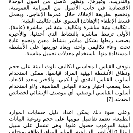
والتدريب، وغيرها). وتظهر كأصل من أصول الوحدة
الاقتصادية في جانب الأصول من الميزانية العمومية،
وتخضع لطريقة الإهلاك خلال عمرها الإنتاجي، ويحمل
قسط الإطفاء (الإهلاك) السنوي على تكاليف البيئية؛
ـ تكاليف بيئية مباشرة وتكاليف بيئية غير مباشرة (عامة)،
الأولى ترتبط مباشرة بالنشاط الذي أحدثها، والأخيرة
يصعب ربطها بشكل مباشر بنشاط معين وتجمع عادة
تحت وعاء تكاليفي واحد، ويعاد توزيعها على الأنشطة
المستفادة منها، باستخدام معدلات تحميل مناسبة.
يتوقف القياس المحاسبي لتكاليف تلوث البيئة على حجم
ونطاق الأنشطة البيئية المراد قياسها. ممكن استخدام
أسلوب القياس النقدي أو الكمي، والاخير متعدد الابعاد،
مما يصعب اختيار وحدة القياس المناسبة، و/او استخدام
أسلوب القياسي الوصفي، أي بتوصيف الإنشائي لخصائص
الحدث. [7]
وعلى ضوء ذلك يمكن اعداد دليل حسابات الموارد
الطبيعة، تعتمد تفاصيل تبويبها على حجم ونوعية البيانات
البيئية المرغوب حصول عليها، وهي تشمل على سبيل
المثال0 الأراضي الزراعية، المياه، الهواء، الطاقة بمختلف