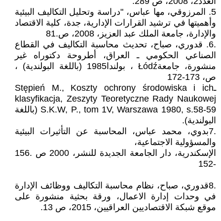
العدد2، 2008، ص 289.
5. المرزوقي، مها عباس، "دراسة وتحليل التكاليف البيئية
وأهميتها في ترشيد القرارات الإدارية، جدة، كلية الاقتصاد
والإدارة، جامعة الملك عبد العزيز، 2008، ص.81
.6. قدوري، صباح، تحديث محاسبة التكاليف في القطاع
الصناعي الحكومي ـ العراق، أطروحة دكتوراه غير
منشورة، جامعةŁódź ، بولندا1985 (باللغة البولندية) ،
ص، 173-172
ـStępień M., Koszty ochrony środowiska i ich
klasyfikacja, Zeszyty Teoretyczne Rady Naukowej
S.K.W, P., tom 1V, Warszawa 1980, s.58-59 (باللغة
البولندية).
.7بدوي، محمد عباس، المحاسبة عن التأثيرات البيئية
والمسؤولية الاجتماعية،
الإسكندرية، دار الجامعة الجديدة للنشر، 2000 ص .156
-152
.8قدوري، صباح، نظام محاسبة التكاليف ووظائف الإدارة
في وحدات إدارة الاعمال، ورقة بحثية منشورة على
موقع شبكة الاقتصاديين العراقيين، 2015، ص 13.