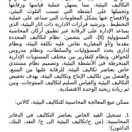
التكاليف البيئية، مما يسهل عملية قياسها ورقابتها
وتحميلها على أنشطة التي تسبب التلوث البيئي،
والافصاح عنها بشكل المعلومات التي تساعد على عملية
التخطيط ، وترشيد قرارات الادارية ذات اثار البيئية، الذي
يساعد الإدارة على الرقابة عبر تطبيق أركان المحاسبة
المسؤولية [8]، التي يتضمن: نظام لتكاليف المحددة
مقدما و/أو المعيارية تقاس عليه تكلفة البيئة، ونظام
إداري يحدد المسؤوليات والسلطات، ونظام مدروس
للحوافز، ونظام للتقارير بين مختلف المستويات الإدارية
المنخرطة في الأنشطة البيئية، وتصميم نظام مستندي
خاص بعناصر تكاليف البيئة، للرقابة عليها من المنبع،
والفصل بين تكاليف الإنتاج وتكاليف البيئة، بهدف تخفيض
التكاليف البيئية والقياس السليم لتكاليف المنتوجات، ومن
ثم زيادة ربحية الوحدة الاقتصادية.
ممكن تتبع المعالجة المحاسبية للتكاليف البيئية، كالاتي:
1. تسجيل القيد الخاص بعناصر التكاليف في الدفاتر
المحاسبية: (من ح/تكاليف البيئية الى ح/ النقد، البنك،
الدائنون)؛