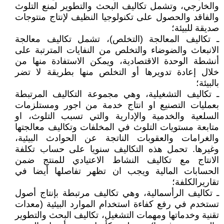
والخارجي، وتشمل تكاليف البحث والتطوير لمنع التلوث
والفاقد والحصول على تكنولوجيا النظيف لإنتاج منتوجات
صديقة للبيئة؛
ـ تكاليف المعالجة (التخلص)، تشمل تكاليف معالجة
الانبعاث والضوضاء والتخلص من النفايات المترتبة على
أنشطة الوحدة الاقتصادية، ويمكن الاستفادة منها من
خلال إعادة تدويرها أو التخلص منها بطريقة لا تضر
بالبيئة؛
ـ تكاليف التشغيلية، وهي مجموعة التكاليف المرتبطة
بعمليات التصنيع او انتاج خدمة من اجور ومستلزمات
السلعية والخدمية والإدارية والتي تسبب التلوث، او
متابعة مستويات التلوث في المخلفات وتكاليف معالجتها
والغرامات والعقوبات الناتجة عن الحوادث البيئية،
وغيرها. تحمل هذه التكاليف سنويا على حساب تكلفة
الانتاج مع تكاليف النشاط الاعتيادي للمنتج ضمن
الحسابات المالية ويجب ان تظهر تفاصلها أيضا في
تقاريرالكلفة؛
ـ تكاليف الرأسمالية، وهي تكاليف مرتبطة بإنتاج أصول
تستخدم في رفع كفاءة استخدام الموارد البيئية (معدات
تقنية وخدماتها ومهمات التشغيل، تكاليف البحث والتطوير