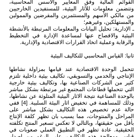
القوائم المالية وفق المعايير والاسس المحاسبية،
وتتضمن معلومات للآثار البيئية، للمستفيدين الخارجيين
من مالكي الأسهم والمستثمرين والمقرضين والممولين
والمستهلكين، وغيرهم؛
ـ الإدارية: تحليل البيانات والمعلومات المرتبطة بالأنشطة
البيئية والافصاح عنها لمساعدة الإدارة في التخطيط
والرقابة وعملية اتخاذ القرارات الاقتصادية والإدارية.
ثانيا: القياس المحاسبي للتكاليف البيئية
تتحمل الوحدة الاقتصادية عند قيامها بمزاولة نشاطها
الإنتاجي والخدمي والتسويقي، تكاليف بيئية داخلية تلتزم
كثير من الشركات الصناعية بها، وتكاليف بيئية خارجية
التي تتحملها قطاعات المجتمع غير مرتبطة بشكل مباشر
بالوحدة الصناعية نتيجة الاثار البيئية المتلوثة عن نشاطها،
وذلك للمساهمة في تخفيض اثار البيئة السلبية. [4] ففي
حالة عدم تخصيص هذه التكاليف بشكل مباشر على
المراحل والمنتوجات، مما يسبب بان تظهر كلفة الإنتاج
بأقل من حقيقتها، وبالتالي لا تعكس تسعير المنتج تكلفته
الحقيقية. عادة تظهر في التطبيق العملي صعوبات في
قياس ومعالجة هذه التكاليف، على الرغم من إصدار