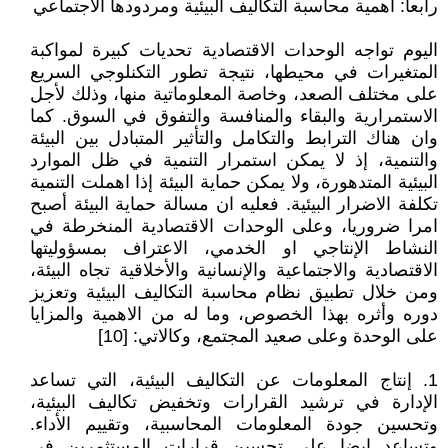
رابعا: أهمية محاسبة التكاليف البيئية ومردودها الاجتماعي
اليوم تواجه الوحدات الاقتصادية تحديات كبيرة لمواكبة
المتغيرات في محيطها، نتيجة تطور التكنلوجي السريع
على مختلف الصعد، وخاصة المعلوماتية منها، وذلك لأجل
الاستمرارية والبقاء والمنافسة والتفوق في السوق. كما
وان هناك الترابط والتكامل والتأثير المتبادل بين البيئة
والتنمية، إذ لا يمكن استمرار التنمية في ظل الموارد
البيئية المتدهورة، ولا يمكن حماية البيئة إذا اهملت التنمية
تكلفة الاضرار البيئية. فعليه ان مسالة حماية البيئة أصبح
امرا ضروريا، وعلى الوحدات الاقتصادية المنخرطة في
النشاط الإنتاجي او الخدمي، الاعتراف بمسؤوليتها
الاقتصادية والاجتماعية والإنسانية والأخلاقية تجاه البيئة،
ومن خلال تطبيق نظام محاسبة التكاليف البيئية وتعزيز
دوره وأثره بهذا الخصوص، وما له من الاهمية والمزايا
على الوحدة وعلى صعيد المجتمع، وكالاتي: [10]
1. إنتاج المعلومات عن التكاليف البيئية، التي تساعد
الإدارة في ترشيد القرارات وتخفيض تكاليف البيئية،
وتحسين جودة المعلومات المحاسبية، وتقييم الأداء.
وتساعد ايضا على تحسين قرارات المستثمرين في