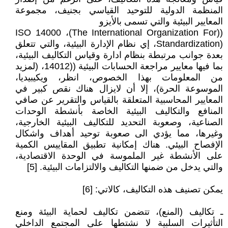
المنظمة الدولية للتوحيد القياسي بجنيف، مجموعة
المعايير البيئية والتي تسمى بالأيزو
((ISO 14000 ،(The International Organization For
Standardization)، إي نظام الإدارة البيئية، والتي تتعلق
بعدة جوانب مرتبطة بنظام ادارة وقياس التكاليف البيئية،
بما فيها معايير مراجعة الحسابات البيئية ((14012، (لمزيد
من المعلومات بهذا الخصوص، انظر، ويكيبيديا،
الموسوعة الحرة)، إلا أن لايزال هناك نقص كبير في
المعايير المحاسبية المتعلقة بالقياس والتقرير عن صافي
المنافع والتكاليف البيئية الخاصة بأنشطة الوحدات
الصناعية، وصعوبة التحديد للتكاليف البيئية الخارجية،
وغيرها، مما يؤدي الى صعوبة توحيد أهداف واشكال
الإفصاح البيئي. هناك إمكانية تطبيق المقاييس الكمية
على الأنشطة غير الملموسة في الوحدة الاقتصادية،
والتي يدخل من ضمنها التكاليف والالتزامات البيئية. [5]
يمكن تصنيف هذه التكاليف، كالاتي: [6]
ـ تكاليف (المنع)، تتضمن تكاليف لحماية البيئة ومنع
التأثيرات السلبية لا نشتطها على المجتمع الداخلي