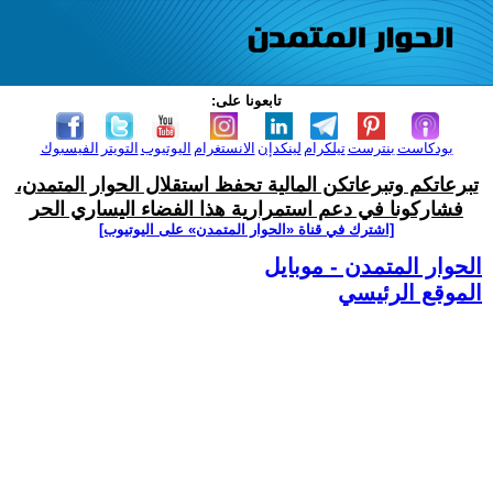
تابعونا على:
بودكاست
بنترست
تيلكرام
لينكدإن
الانستغرام
اليوتيوب
التويتر
الفيسبوك
تبرعاتكم وتبرعاتكن المالية تحفظ استقلال الحوار المتمدن،
فشاركونا في دعم استمرارية هذا الفضاء اليساري الحر
[اشترك في قناة ‫«الحوار المتمدن» على اليوتيوب]
الحوار المتمدن - موبايل
الموقع الرئيسي