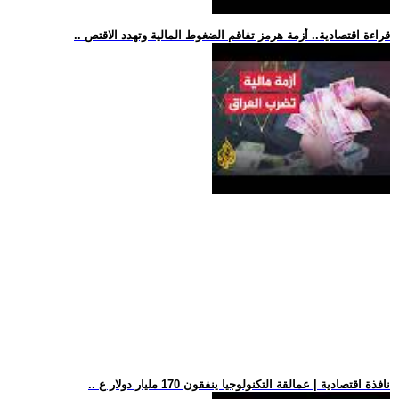
.. قراءة اقتصادية.. أزمة هرمز تفاقم الضغوط المالية وتهدد الاقتص
.. نافذة اقتصادية | عمالقة التكنولوجيا ينفقون 170 مليار دولار ع