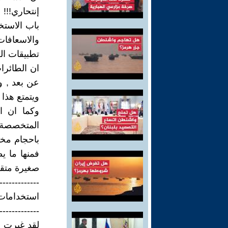
إنتحاري!!!
باب الاستخ
والاسعافات
تطبيقات الح
ان الطائرا
عن بعد , و
ويتمتع هذا 
وكما ان ا
المتخصصة ف
باحجام مخت
فمنها ما ي
صغيرة متقاب
-------------
استخدامات
-------------
لقد غيرت ه