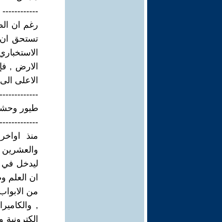
------------
رغم ان الط
تستحق ان ي
الاستخباري
الارض , فإ
الاعلى الى 
-------------
طيور وحش
-------------
منذ اواخر
والعشرين 
ليدخل في 
ان العلم وص
من الابواب
, والكامي
الكترونية 