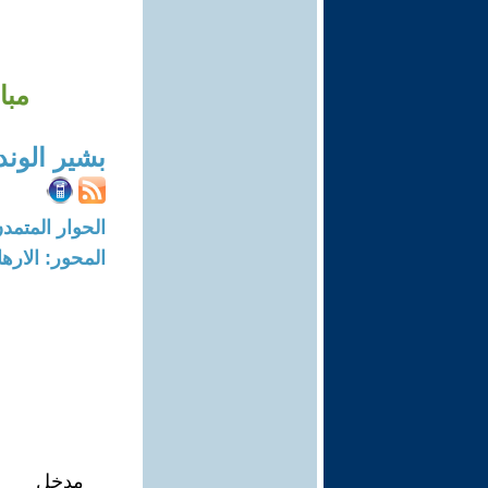
مباحث
بشير الون
الحوار المتمدن-العدد: 6820 - 21
المحور: الاره
مدخل