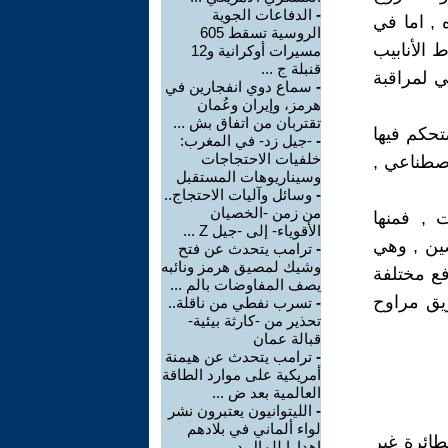
-
الدفاعات الجوية
 , اما في
الروسية تسقط 605
 الأنابيب
مسيرات أوكرانية و12
قنبلة ج ...
ي لمراقبة
-
سماع دوي انفجارين في
هرمز، وإيران وعُمان
تقتربان من اتفاق بش ...
تحكم فيها
-
-جيل زد- في المغرب:
خلفيات الاحتجاجات
اصطناعي ,
وسيناريوهات المستقبل
-
وسائل وآليات الاحتجاج..
من زمن -الخصيان
 , فمنها
الأقوياء- إلى -جيل Z ...
ضين , وهي
-
ترامب يتحدث عن فتح
وشيك لمصيق هرمز ونائبه
فع مختلفة
يصف المفاوضات بالم ...
ريق مراوح
-
تسرب نفطي من ناقلة..
تحذير من -كارثة بيئية-
قبالة عمان
-
ترامب يتحدث عن هيمنة
أمريكية على موارد الطاقة
العالمية بعد ض ...
-
الليتوانيون يعتبرون نشر
لواء ألماني في بلادهم
طائرة غير
إهدارا للمال د ...