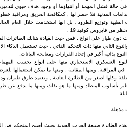
 في حالة فشل المهمة أو انتهاؤها أو وجود هدف حيوي لتدميره
دامات المدنية فلا حصر لها , كمكافحة الحريق ومراقبة خطوط
 الطبية وتوزيع الطرود , بل انها استخدمت خلال العام الحال
ظر من فايروس كوفيد 19 .
ت دون طيار على انواع , فمن حيث القيادة هنالك الطائرات الم
النوع الثاني منها ذات التحكم الذاتي , حيث تستعمل الذكاء ال
النوع بذاتية أكبر في إتخاذ القرارات ومعالجة البيانات.
لنوع العسكري الاستخباري منها على انواع بحسب المهمات
ي المراقبة, ومنها المقاتلة , ومنها ما يمكن استعمالها للغر
لفة وكلها اصغر من الطائرة العادية , وتعتمد طرق طيران ود
طير بأسلوب المنطاد ومنها ما هو نفاث ومنها ما يدفع عن ط
لة .
------------
 مذهلة
------------
ذه الطائرة طبيعة الحرب الجوية بحيث أصبح المتحكم في ال