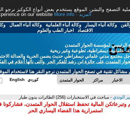
ة التصفح والنشر، الموقع يستخدم بعض أنواع الكوكيز نرجو النق
More info - المزيد
experience on our website
الفن
-
وكالة أنباء اليسار
-
وكالة أنباء العلمانية
-
وكالة أنباء العمال
-
وكا
الاقتصاد
-
اخبار الطب والعلوم
 الرئيسي لمؤسسة الحوار المتمدن
، علمانية، ديمقراطية، تطوعية وغير ربحية
ل مجتمع مدني علماني ديمقراطي حديث يضمن الحرية والعدالة الاجتم
حوار المتمدن على جائزة ابن رشد للفكر الحر والتى نالها أعلام في الفك
م مشاكل تقنية في تصفح الحوار المتمدن نرجو النقر هنا لاستخدام الموقع
كوردي
English
الاخبار
مراكز
الحوار المتمدن
ر الوندي
- مباحث في الاستخبارات (256) الطائرات بدون طيار
 وتبرعاتكن المالية تحفظ استقلال الحوار المتمدن، فشاركونا 
استمرارية هذا الفضاء اليساري الحر