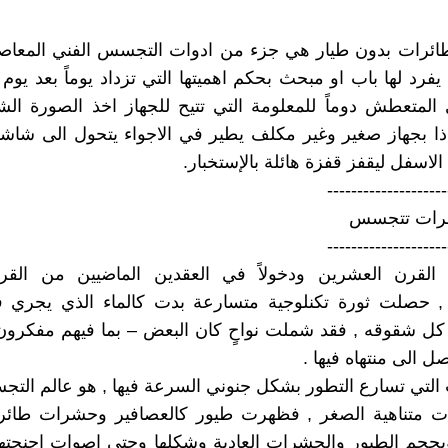
ائرات بدون طيار هي جزء من ادوات التجسس الفني المعاصر ,
فرد لها باب او مبحث بحكم اهميتها التي تزداد يوماً بعد يوم 
 المتعطش دوماً للمعلومة التي تتيح للجهاز اخذ الصورة ال
ذا بجهاز صغير وغير مكلف يطير في الاجواء يتحول الى شاش
الاسفل ليقفز قفزة هائلة بالإستخبار.
--------------------
رات تتجسس
--------------------
 القرن العشرين ودخولاً في العقدين الماضيين من القر
, حصلت ثورة تكنلوجية متسارعة بدت كالماء الذي يجري 
كل شقوقه , فقد شملت نواحٍ كان البعض – بما فيهم مفكرون
ل الى منتهاه فيها .
 التي تسارع التطور بشكل جنوني السرعة فيها , هو عالم الت
رات متناهية الصغر , فظهرت طيور كالعصافير وحشرات طائرة
وبحجم الطيور والحشرات العادية وشكلها وحتى اصوات اجنحتها