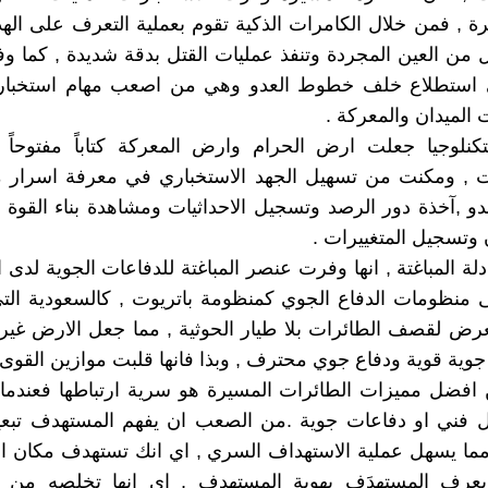
رة , فمن خلال الكامرات الذكية تقوم بعملية التعرف على ا
 من العين المجردة وتنفذ عمليات القتل بدقة شديدة , كما 
 استطلاع خلف خطوط العدو وهي من اصعب مهام استخبارا
 الميدان والمعركة .
تكنلوجيا جعلت ارض الحرام وارض المعركة كتاباً مفتوحا
ات , ومكنت من تسهيل الجهد الاستخباري في معرفة اسرار 
 ,آخذة دور الرصد وتسجيل الاحداثيات ومشاهدة بناء القوة و
 وتسجيل المتغييرات .
ة المباغتة , انها وفرت عنصر المباغتة للدفاعات الجوية لدى ا
ى منظومات الدفاع الجوي كمنظومة باتريوت , كالسعودية ال
عرض لقصف الطائرات بلا طيار الحوثية , مما جعل الارض غير
جوية قوية ودفاع جوي محترف , وبذا فانها قلبت موازين القوى.
 افضل مميزات الطائرات المسيرة هو سرية ارتباطها فعندما
 فني او دفاعات جوية .من الصعب ان يفهم المستهدف تبعية
ما يسهل عملية الاستهداف السري , اي انك تستهدف مكان 
عرف المستهدَف بهوية المستهدِف , اي انها تخلصه من ا