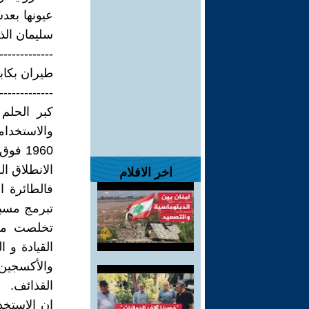
عيونها بعدس
سليمان الذي
-------------
طيران بكابي
-------------
كبر الحلم
الانطلاق ال
اخر الافلام
فالطائرة ا
تبرمج مسبق
تخلصت من 
القيادة و 
والأكسجين
القذائف.
ان الاستخد