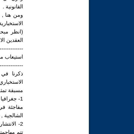
القانونية .
ومن هنا , 
الاستخباري
العقدين الاخ
-------------
استيعاب مر
-------------
ذكرنا في 
الاستخباري
مسبقة تمثل
1- جغرافي
مفاجئة في
الشالجية ,
2- الانتش
تتم مهاجمته