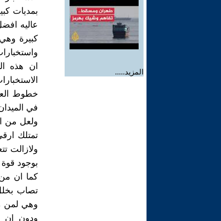
بمديات كبي
عاليه افضل
كبيرة وهي
واستخبارات
ان هذه ال
المزيد.....
الاستخبار
خطوط العدو
في الميدان
ولعل من ادل
تمتلك ارق
ولازالت تت
بوجود قوة 
كما ان من
تصاب بخلل
وهي لمن م
ودون ان ي