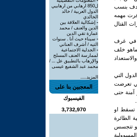
-
المعلومات التفصيلية
ل850 ارهابي من ارهابيي
لهدف بنسب
الدول العربية / خالد
وفرت مهمه
الخالدي
-
إشكالية العلاقة بين
ت القتال
الدين والعنف / محمد
عمارة تقي الدين
-
سيناء حيث أنا . سنوات
ً في غرف
التيه / أشرف العناني
ماهو خلف
-
الجدلية الاجتماعية
لممارسة العنف المسلح
الاستعداد
والإرهاب بالتطبيق عل ... /
محمد عبد الشفيع عيسى
لدول التي
المزيد.....
تي تعرضت
المعجبين بنا على
 آمنة حتى
الفيسبوك
 تسقط او
3,732,970
 الطائرة
او تتجسس
لمسوولية