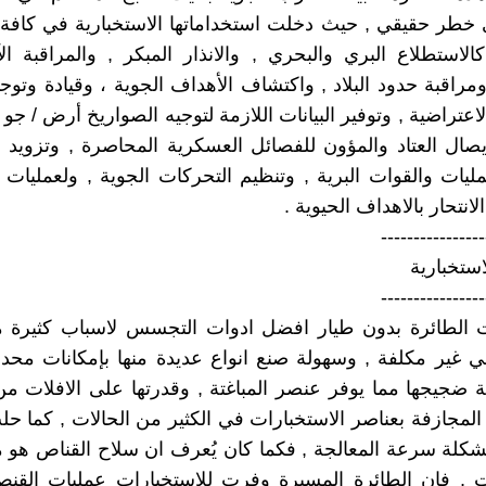
خطر حقيقي , حيث دخلت استخداماتها الاستخبارية في كافة 
كالاستطلاع البري والبحري , والانذار المبكر , والمراقبة ال
ومراقبة حدود البلاد , واكتشاف الأهداف الجوية ، وقيادة وتوج
لاعتراضية , وتوفير البيانات اللازمة لتوجيه الصواريخ أرض / جو
وايصال العتاد والمؤون للفصائل العسكرية المحاصرة , وتزويد 
ليات والقوات البرية , وتنظيم التحركات الجوية , ولعمليات ال
انتحار بالاهداف الحيوية .
----------------
استخبارية
----------------
 الطائرة بدون طيار افضل ادوات التجسس لاسباب كثيرة 
هي غير مكلفة , وسهولة صنع انواع عديدة منها بإمكانات مح
 ضجيجها مما يوفر عنصر المباغتة , وقدرتها على الافلات من 
 المجازفة بعناصر الاستخبارات في الكثير من الحالات , كما حل
كلة سرعة المعالجة , فكما كان يُعرف ان سلاح القناص هو 
ات , فان الطائرة المسيرة وفرت للاستخبارات عمليات القن