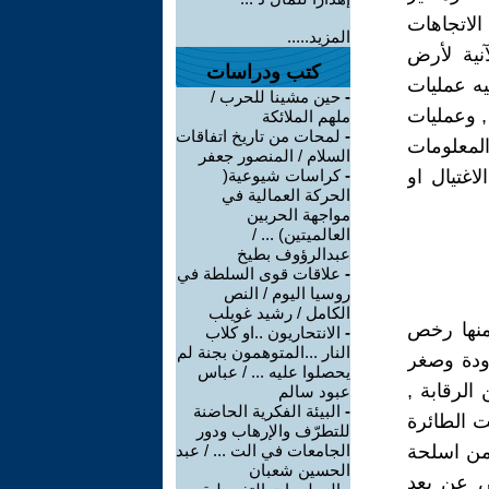
الاتجاهات
المزيد.....
آنية لأرض
كتب ودراسات
يه عمليات
-
حين مشينا للحرب /
 , وعمليات
ملهم الملائكة
-
لمحات من تاريخ اتفاقات
المعلومات
السلام / المنصور جعفر
اغتيال او
-
كراسات شيوعية(
الحركة العمالية في
مواجهة الحربين
العالميتين) ... /
عبدالرؤوف بطيخ
-
علاقات قوى السلطة في
روسيا اليوم / النص
الكامل / رشيد غويلب
منها رخص
-
الانتحاريون ..او كلاب
النار ...المتوهمون بجنة لم
دودة وصغر
يحصلوا عليه ... / عباس
الرقابة ,
عبود سالم
-
البيئة الفكرية الحاضنة
ت الطائرة
للتطرّف والإرهاب ودور
من اسلحة
الجامعات في الت ... / عبد
الحسين شعبان
ص عن بعد