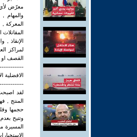
معرّض لأي 
والمهام , 
المعركة , 
المقاتلات ا
الإنقاذ , 
لمراكز العم
القصف او ال
-------------
الافضلية ال
-------------
لقد اصبحت
المنتج , ف
حجمها وقلة
وتتيح بعدم
المسيرة مش
الاستخبار