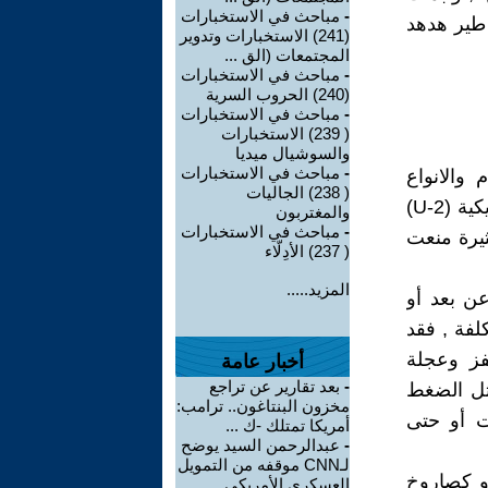
-
مباحث في الاستخبارات
 طير هدهد
(241) الاستخبارات وتدوير
المجتمعات (الق ...
-
مباحث في الاستخبارات
(240) الحروب السرية
-
مباحث في الاستخبارات
( 239) الاستخبارات
والسوشيال ميديا
-
مباحث في الاستخبارات
والانواع
( 238) الجاليات
والاستخدامات , كانت بداية فكرتها منذ أن سقطت طائرة التجسس الأمريكية (U-2)
والمغتربون
-
مباحث في الاستخبارات
 عوائق تقنية كثيرة منعت
( 237) الأدِلّاء
المزيد.....
عن بعد أو
لفة , فقد
ز وعجلة
أخبار عامة
-
بعد تقارير عن تراجع
مثل الضغط
مخزون البنتاغون.. ترامب:
ت أو حتى
أمريكا تمتلك -ك ...
-
عبدالرحمن السيد يوضح
لـCNN موقفه من التمويل
او كصاروخ
العسكري الأمريكي ...