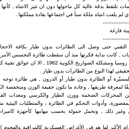
ات تلتقط بدقة عالية كل ماحولها دون ان تثير الانتباه , كأنها
 لم يلفت انتباه ملكة سبأ في اجتماعها بقادة مملكتها .
---------------
نة فارغة
---------------
 التقني حتى وصل الى الطائرات بدون طيار بكافة الاحجام 
1960 فوق روسيا ومشكلة الصواريخ الكوبية 1962 , الا ان
حقيقي لهذا النوع من الطائرات بدون طيار .
لمسيّرة أو الطائرة بدون طيار أو الدرون , هي طائرة توجه 
ًا لمعرفة طريقها , وعادة ما تكون خفيفة الوزن ومنخفضة الك
المحركات الضخمة ووزن الطيار والكرسي ومعدات القف
المقصورة، وأدوات التحكم في الطائرة ، والمتطلبات البيئية 
 وغير ذلك , وتحمل حمولة بحسب مهامها كأجهزة كاميرا
ام الأكبر لها هو في الأغراض العسكرية كالمراقبة والهجوم 