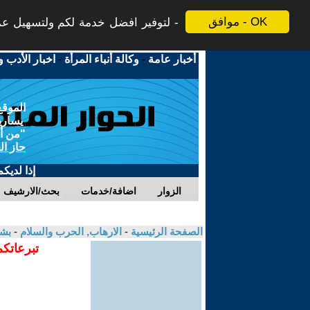
موافق - OK
لتوفير افضل خدمة لكم ولتسهيل عملي
أخبار عامة
-
وكالة أنباء المرأة
-
اخبار الأدب و
الموقع
يسارية
"من أج
حاز ال
إذا لديك
الزوار
اضافة/خدمات
بحث/الارشيف
الصفحة الرئيسية
-
الارهاب, الحرب والسلام
-
بشي
تبرعاتكم