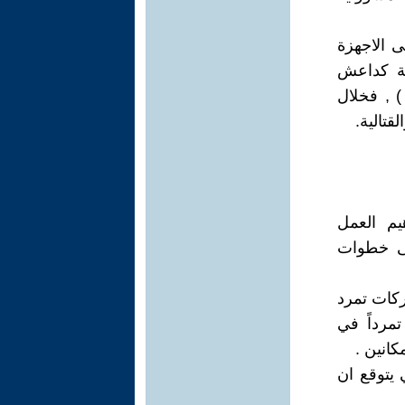
ى الاجهزة
بية كداعش
تجسس من الجو ) , فخلال
لقتالية.
يم العمل
الى خطوات
ركات تمرد
مرداً في
انين .
 يتوقع ان