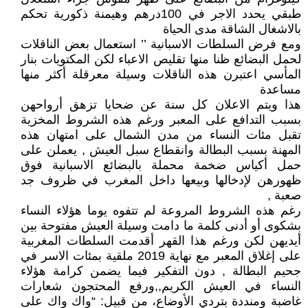
طبقي يحدد الاجر في 100درهم وهيمنة ذكورية تحكم
بالاشغال الشاقة مدى الحياة
ومع فرض السلطات الاسبانية ’’ استعمال بعض الناقلات
لحمل البضائع ظنا منها تقليص الاعباء لكن المكتويات بنار
المأسي اعتبرن هذه الناقلات وسيلة معرقلة أكثر منها
مساعدة
هذا ويتم الاعلان كل سنة عن ضحايا تزهق أرواحهن
بسبب التدافع على المعبر ورغم هذه الشروط المخزية
تقبل مئات النساء من مدن الشمال على امتهان هذه
المهنة بسبب البطالة وانقطاع سبل العيش , يعملن على
حمل أكياس ضخمة محملة بالبضائع الاسبانية فوق
ظهورهن لإدخالها وبيعها داخل المغرب في ظروف جد
صعبة ,
رغم هذه الشروط المروعة لم تتفوه يوما هؤلاء النساء
بشكوى أو أدنى كلمة ما دامت وسيلة العيش مفتوحة بين
أيديهن لكن ورغم هذا القهر أقدمت السلطات المغربية
على إغلاق المعبر مع نهاية 2019 ملقية بمئات الاسر في
جحيم البطالة , دون التفكير فيما يضمن كرامة هؤلاء
النساء في العيش الكريم,,ورفع المحتجون شعارات
غاضبة ومنددة بتردي الأوضاع، من قبيل: “واك واك على