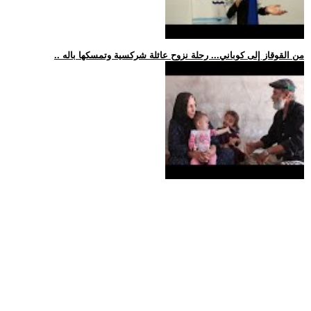
.. من القوقاز إلى كوباني... رحلة نزوح عائلة شركسية وتمسكها باله