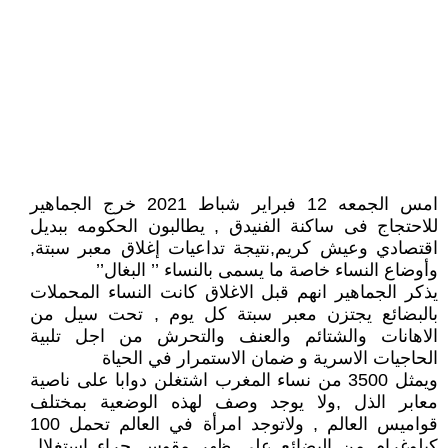
امس الجمعه 12 فبراير شباط 2021 خرج الجماهير
للاحتجاج فى ساكنة الفنيدق , يطالبون الحكومه ببديل
اقتصادي وعيش كريم,نتيجة تداعيات إغلاق معبر سبتة,
وأوضاع النساء خاصة ما يسمى بالنساء ’’ البغال’’
يذكر الجماهير انهم قبل الاغلاق كانت النساء المحملات
بالبضائع يجتزن معبر سبتة كل يوم , تحت سيل من
الاهانات والشتائم والعنف والتحرش من اجل تلبية
الحاجيات الاسرية و ضمان الاستمرار في الحياة
ويمثل 3500 من نساء المغرب اشتغلن دوابا على ناصية
معابر الذل ,ولا يوجد وصف لهذه الوضعية بمختلف
قواميس العالم , ولاتوجد امرأة في العالم تحمل 100
كيلوغرام من البضائع على ظهر مقوس جراء استغلال