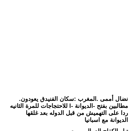
.نضال أممى .المغرب :سكان الفنيدق يعودون
للاحتجاجات للمرة الثانيه lمطالبين بفتح -الديوانة -
ردا على التهميش من قبل الدوله بعد غلقها
الديوانة مع اسبانيا
تيار الكفاح العمالى - مصر