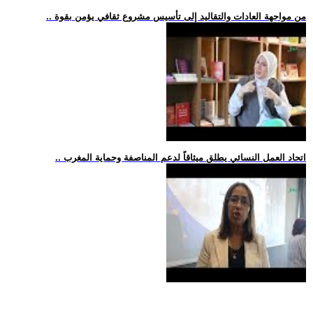
.. من مواجهة العادات والتقاليد إلى تأسيس مشروع ثقافي يؤمن بقوة
.. اتحاد العمل النسائي يطلق ميثاقاً لدعم المناصفة وحماية المغرب