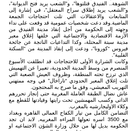
الشوهة.. الفنيدق قتلتوها”، و”الشعب يريد فتح الديوانة”،
و”الشعب يريد إطلاق سراح المعتقل”، في إشارة إلى
المتابعات والاعتقالات التي تلت احتجاجات الجمعة
الماضية.وقد دعت شخصيات عمومية قد وقعت على نداء
وجهته إلى الحكومة من أجل إنقاذ مدينة الفنيدق من
الأزمة الاقتصادية والاجتماعية التي خلفها إغلاق معبر
مدينة سبتة المحتلة، وكذا التداعيات الناتجة عن جائحة
فيروس “كورونا”، ودعت إلى إنقاذ المدينة من “السكتة
القلبية”.
وكانت الشرارة الأولى للاحتجاجات قد انطلقت الأسبوع
المنصرم من وسط المدينة الحدودية، تعبيرا عن التهميش
الذي ترزح تحته المنطقة، وظروف العيش الصعبة التي
تلت إغلاق المعبر الحدودي “تاراخال” في وجه ممتهني
التهريب المعيشي، وفق ما صرح به المحتجون.
عاش نضال الطبقة العاملة المغربية حتى إنجاز تحررهم
الذاتى وكسب المهمشين تحت رايتها وقيادتها للقطع مع
وكلاء الاوليجارشيه بالمغرب.
التضامن الكامل من تيار الكفاح العمالى القاهره وبغداد
مع 3500 اسره تعولها المراءه المغربيه, لابد ان تجد
الحكومه بديل لها من حلال وزارة الشؤن الاجتماعيه او