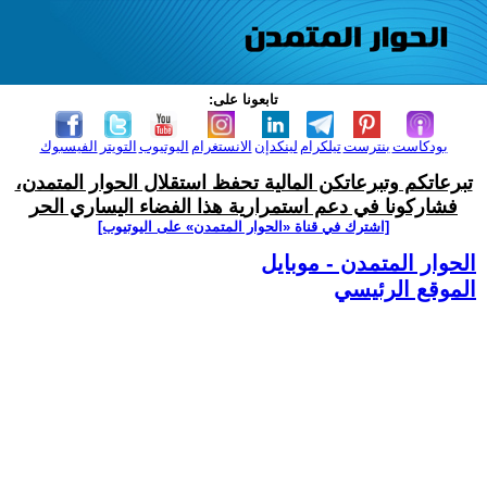
تابعونا على:
بودكاست
بنترست
تيلكرام
لينكدإن
الانستغرام
اليوتيوب
التويتر
الفيسبوك
تبرعاتكم وتبرعاتكن المالية تحفظ استقلال الحوار المتمدن،
فشاركونا في دعم استمرارية هذا الفضاء اليساري الحر
[اشترك في قناة ‫«الحوار المتمدن» على اليوتيوب]
الحوار المتمدن - موبايل
الموقع الرئيسي