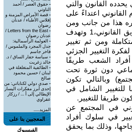
 يحدده القانون والتي
-
حقوق العصر / أحمد
التاوتي
 القانوني اعتداءً على
-
قصة الأمراض المزمنة و
إفلاس الأطباء / عدنان
ره هذا من جانب ومن
رضوان
جانب آخر عدم إمكانية التغيير بالطريق القانوني،1 وتهدف
Letters from the East /
-
عدنان رضوان
تكاملة ومن ثم تغيير
-
العولمة الرأسمالية:
جدل المجرد والملموس /
لفكرة التغيير الجزئي
فاخر جاسم
-
سياسة حفار الساق / د.
فراد الشعب طريقًا
خالد زغريت
-
الطائفية المتغلغلة في
جتماعي دون ثورة تحت
لبنان / حسين محمود
تمع) وبالتالي تكون
صالح
-
صدى دولي لكتاباتي: من
ا للتغيير الشامل في
إحدى أبرز مفكرات اليسار
الإيطالي إلى أ ... / رزكار
ون طريقا للتغيير.
عقراوي
انوني في المجتمع عن
المزيد.....
غيير في سلوك أفراد
المعجبين بنا على
احها، وذلك بما يحقق
الفيسبوك