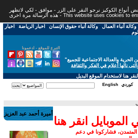
 أنواع الكوكيز نرجو النقر على الزر - موافق - لكي لاتظهر
This website uses cookies to ensure you ge
وكالة أنباء العمال
-
وكالة أنباء حقوق الإنسان
-
اخبار الرياضة
-
اخبار
لوم
التبرع للموقع - ادعمونا
حرية والعدالة الاجتماعية للجميع
"
تى نالها أعلام في الفكر والثقافة
قر هنا لاستخدام الموقع البديل
كوردي
English
ي
أميرة أحمد عبد العزيز
لموبايل انقر هنا
 المتمدن، فشاركونا في دعم