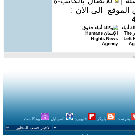
لة
|
للاتصال بالكاتب-ة
موقع الى الان :
ي
بنترست
بلوكر
فليبورد
الموبايل
بودكاست