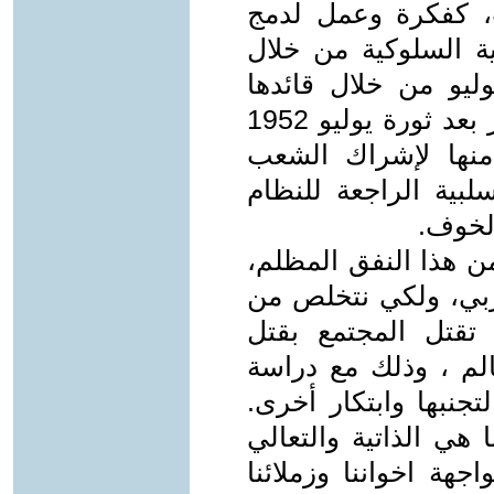
، كفكرة وعمل لدمج
ية السلوكية من خلال
وليو من خلال قائدها
جمال عبد الناصر بإنشاء هيئة التحرير بعد ثورة يوليو 1952
 منها لإشراك الشعب
لبية الراجعة للنظام
الخوف.
من هذا النفق المظلم،
عربي، ولكي نتخلص من
ى تقتل المجتمع بقتل
عالم ، وذلك مع دراسة
جنبها وابتكار أخرى.
هي الذاتية والتعالي
جهة اخواننا وزملائنا