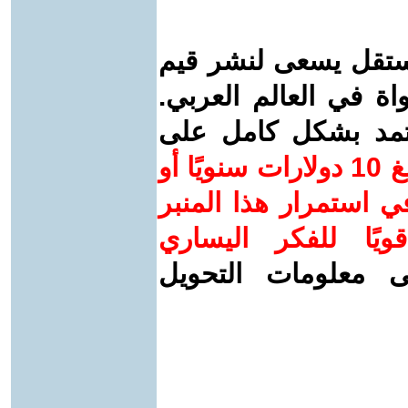
ستقل يسعى لنشر قيم
واة في العالم العربي.
عتمد بشكل كامل على
ساهم/ي معنا! بدعمكم بمبلغ 10 دولارات سنويًا أو
 استمرار هذا المنبر
ويًا للفكر اليساري
ى معلومات التحويل