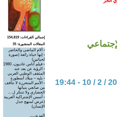
ي الحر
إجمالي القراءات: 154,819
لإجتماعي
المقالات المنشورة: 35
-
ألام الماضى والحاضر
-
إنها حياة رائعة (صورة
لحياتين)
-
فيلم أناس عاديون، 1980
-
الرؤية عن بعد عند
المثقف الوطني العربي
-
بليه – ميلاد أسطورة
-
الأمم المتحررة لا تتأفف
من صانعي بنيانها
الحضاري ولا تتنكر ل ...
-
أسس الإشتراكية العربية
(عرض لمنهج جدل
الإنسان)
المزيد.....