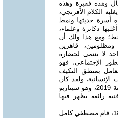
ل وهذه فقيرة وهذه
به الكلام الأفرنجي،
ذه أسرة حديثها ونمط
غلبها دكاترة وعلماء،
خط؛ ومع هذا ولك أن
ومظلومين، قاهرين
د لا ينتمى لحضارة
تطور الإجتماعي، فهو
تعامل بمنطق التكيف
الإنسانية، ولقد كان
فيلم Parasite الكوري الذي صدر سنة 2019، وهو سيناريو
ية رائعة يظهر فيها
بعد الاحتلال الإنجليزي لمصر سنة 1882، قام مصطفي كامل