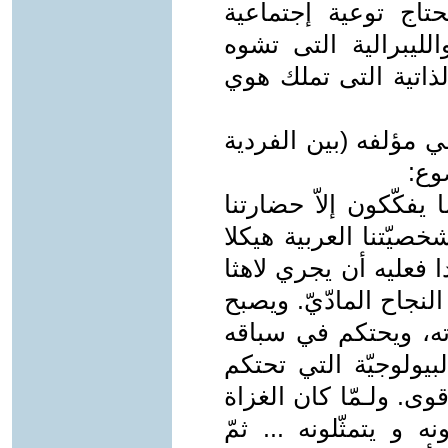
حتاج توعية إجتماعية
ليبرالية التى تشوه
الذاتية التى تملك هوي
 مؤلفه (بين الفردية
وع:
 يفكّكون إلاّ حضارتنا
صيّتنا العربية هيكلا
 فعليه أن يجري لاهثا
لنجاح المادّيّ. ويصبح
اته، ويحتكم في سباقه
بيولوجيّة التي تحتكم
قوى. ولـمّا كان الغزاة
 و يتمثّلونه ... ثمّ