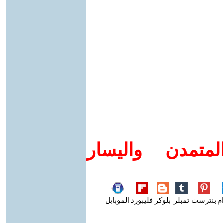
متمدن واليسار
م
بنترست
تمبلر
بلوكر
فليبورد
الموبايل