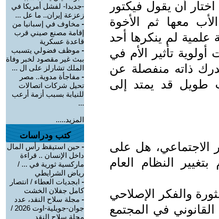
اختار أن يقول فيكتور
-جديدا- لفشل أمريكا في
زعزعة إيران.. ما عل ...
الأب معها ثم الأخوة
-
مخاوف في إسبانيا من
إقامة مصنع صيني قرب
 علمية لم ينكرها أحد
قاعدة عسكرية
أولوية تأثير الأم في
-
موظف فضولي يتسبب
ببث غير مقصود لخبر وفاة
درك ذاته منفصلة عن
الملك تشارلز على ال ...
-
مفاجأة مدوية.. مصر
ت طويل قد يمتد إلى
تحيل شركات اتصالات
للنيابة بسبب أزمة أرعب
...
المزيد.....
كتب ودراسات
ر الاجتماعي، هل على
-
حين استيقظ رأس المال
داخل الإنسان .. قراءة
بتغيير النظام العام
ماركسية ثورية في ... /
رياض الشرايطي
-
ابجديات العطاء / انتصار
كامل جفلان الخشت
ثورة والفكر الإصلاحي
-
مجلة سلاح النقد، عدد
 القانوني في المجتمع
جوان-جويلية-اوت 2026 /
مجلة سلاح النقد