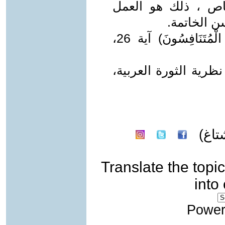
خاص ، ذلك هو العمل
ن الخاتمة.
(خِتَامُهُ مِسْكٌ ۚ وَفِي ذَٰلِكَ فَلْيَتَنَافَسِ الْمُتَنَافِسُونَ) آية 26،
رية الثورة العربية،
تاغ)
Translate the topic
into
Power