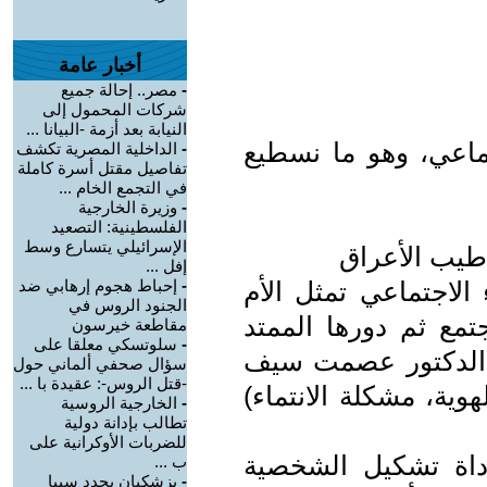
أخبار عامة
-
مصر.. إحالة جميع
شركات المحمول إلى
النيابة بعد أزمة -البيانا ...
تماعي، وهو ما نسطيع
-
الداخلية المصرية تكشف
تفاصيل مقتل أسرة كاملة
في التجمع الخام ...
-
وزيرة الخارجية
الفلسطينية: التصعيد
الإسرائيلي يتسارع وسط
طيب الأعراق
إفل ...
 الاجتماعي تمثل الأم
-
إحباط هجوم إرهابي ضد
الجنود الروس في
تمع ثم دورها الممتد
مقاطعة خيرسون
-
سلوتسكي معلقا على
 الدكتور عصمت سيف
سؤال صحفي ألماني حول
-قتل الروس-: عقيدة با ...
وية، مشكلة الانتماء)
-
الخارجية الروسية
تطالب بإدانة دولية
للضربات الأوكرانية على
أداة تشكيل الشخصية
ب ...
-
بزشكيان يحدد سببا