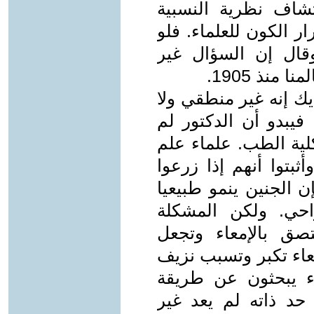
شاف نظرية النسبية
 فتحت أسرار الكون للعلماء. فلو
قال إن السؤال غير
منذ 1905.
يك إنه غير منطقي ولا
فيبدو أن الدكتور لم
كلية الطب. علماء علم
ثبتوا أنهم إذا زرعوا
 الجنين ينمو طبيعيا
حي. ولكن المشكلة
 أن المشيمة Placenta تلتصق بالإمعاء وتجعل
معاء تكبر وتسبب نزيف
ء يبحثون عن طريقة
حد ذاته لم يعد غير