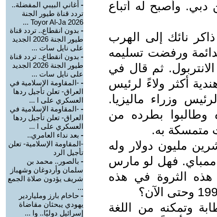
 دبي. وأصبح له أتباع
-
أغاني البيبي المفضلة..
تردد قناة طيور الجنة
2026 Toyor Al-Ja ...
-
بدون انقطاع.. تردد قناة
كر نائك إلى الهرب
طيور الجنة 2026 الجديد
على نايل سات ...
الدائمة ورفضت تسليمه
-
بدون انقطاع.. تردد قناة
لانتربول. ثم قال في
طيور الجنة 2026 الجديد
على نايل سات ...
دية أكثر ولاءً لرئيس
-
-المقاومة الإسلامية في
العراق- تعلن تأجيل ردها
رئيس وزراء ماليزيا.
العسكري على ا ...
-
-المقاومة الإسلامية في
 وطالبوا بطرده من
العراق- تعلن تأجيل ردها
العسكري على ا ...
ت متمسكة به.
-
بعد نداء العامري..
رين مليون دولار وله
-المقاومة الإسلامية- تعلن
تأجيل الرد
ممباي. فهل لو مارس
-
بالصور.. محمد بن
سلمان وأردوغان وشهباز
هذه الثروة في هذه
شريف يؤدون صلاة الجمع
...
-
حاخام بارز وملياردير
يهودي يبحثان مقاضاة
بة وتمكنه من اللغة
إسرائيل دوليًا.. وا ...