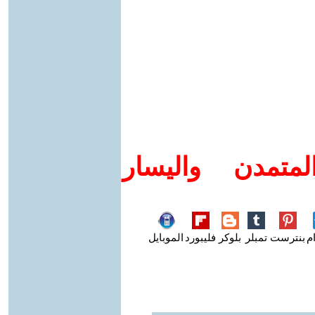
متمدن واليسار
م
بنترست
تمبلر
بلوكر
فليبورد
الموبايل