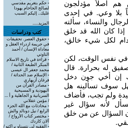
ن هم أصلاً مؤدلجون
-
حكم بتغريم مقدسي
لصالح الحاخام يهودا
 بلا وعي. في إحدى
غليك.. إليكم السبب
رجال والنساء، سألته
المزيد.....
 إذا كان الله قد خلق
كتب ودراسات
ام لكل شيء خالق،
-
حقوق العصر. تحقيقات
في جريمة ازدراء العقل و
معاداة الإنسان / أحمد
التاوتي
ة في نفس الوقت، لكن
-
قراءة في تاريخ الاسلام
المبكر الطبعة الثانية /
فيق له بحرارة. قال
محمد جعفر ال عيسى
-
الإسلام ضد الحداثة /
لك إن أخي جون دخل
فرغان أزيهاري
هل سوف تسألينه هل
-
مصادر القرآن من
اليهودية و المسيحية
سيدة ولم تجب، فأضاف
السريانية و الجاهلية و أ ...
/ مؤمن عقلاني
سأل لأنه سؤال غير
-
محادثات مع الله الجزء
الرابع / نيل دونالد والش
أن السؤال عن من خلق
-
مختصر كتاب الأرواح /
طقي.
آلان كاردك
-
الفقيه لي نتسناو براكتو /