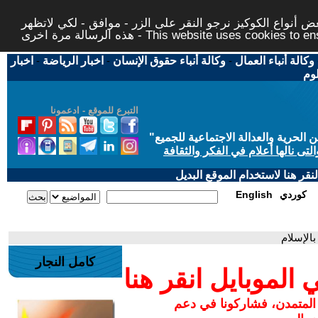
 أنواع الكوكيز نرجو النقر على الزر - موافق - لكي لاتظهر
This website uses cookies to ensure you ge
وكالة أنباء العمال
-
وكالة أنباء حقوق الإنسان
-
اخبار الرياضة
-
اخبار
لوم
التبرع للموقع - ادعمونا
حرية والعدالة الاجتماعية للجميع
"
تى نالها أعلام في الفكر والثقافة
قر هنا لاستخدام الموقع البديل
كوردي
English
بالإسلام
كامل النجار
لموبايل انقر هنا
 المتمدن، فشاركونا في دعم