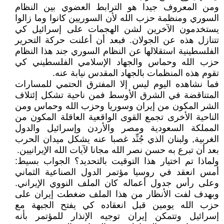
ومن المعروف جيدا هو الترابط العضوي بين النظام
السوري ومنظمة حزب الله لأن السوريين كانوا وما زالوا
يستخدمون الآخرين لشن الهجمات على إسرائيل كي
تتنازل هذه عن الجولان. فبعد أن أعلنت حركة التحرير
الفلسطينية استقلالها عن النظام السوري جند هذا النظام
حزب الله وحماس والجهاد الإسلامي الفلسطيني كي
تقوم هذه المنظمات بالجهاد المقدس نيابة عنه.
فما نشاهده اليوم ليس إلا المفترق الحتمي للمسارات
المتناقضة في الشرق الأوسط فمن ناحية تشكل إئتلاف
الشر المكون من إيران وسوريا وحزب الله وحماس ومن
الناحية الأخرى تجمع القوى الواقعية العاقلة المكون من
المملكة السعودية ومصر والأردن وإسرائيل والدول
الغربية, ولبنان الذي جُنِّد غصبا عنه يشكل ميدان الحرب
بعد أن تبرع به حسن نصر الله مجانا لآيات الله الإيرانيين.
ولماذا تم اختيار هذا التوقيت بالتحديد؟ الجواب بسيط:
أمس انعقد في روسيا مؤتمر الدول الصناعية الثماني
وعلى رأس جدول أعماله كان الملف النووي الإيراني.
وبهدف لفت الأنظار من هذا الملف ضغطت إيران على
حزب الله يومين قبل انعقاده كي يفتح الجبهة مع
إسرائيل وتتمكن إيران توجيه الإنذار للمؤتمر بأنه