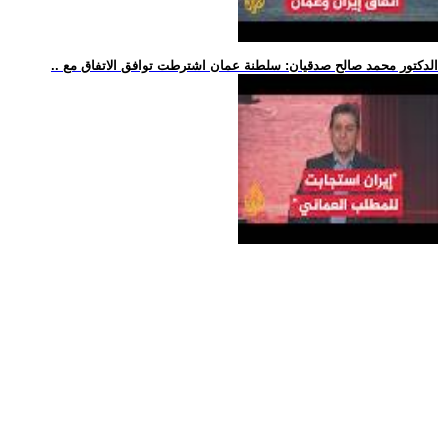
.. الدكتور محمد صالح صدقيان: سلطنة عمان اشترطت توافق الاتفاق مع