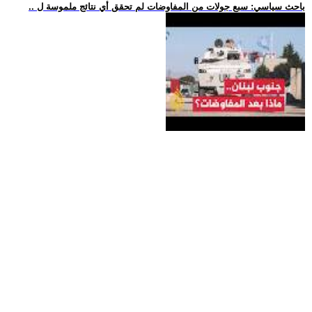
.. باحث سياسي: سبع جولات من المفاوضات لم تحقق أي نتائج ملموسة ل