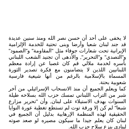
لا يخفى على أحد أن حسن نصر الله ومنذ سنين عديدة
قد جند لبنان شعبا وأرضا وبنى تحتية للخدمة الإلزامية
الإيرانية تحت شعارات جوفاء مثل "المقاومة" و"الصمود"
و"التصدي" و"التحرير", والأدهى أن تجنيد الشعب اللبناني
بأسره لخدمة ملالي قم كان غصبا عن إرادة معظم
اللبنانيين اللذين لا يتضامنون مع فكرة تصدير الثورة
المسماة بالإسلامية بالرغم من أنها شيعية فارسية
شعوبية بحتة.
كما ويعلم الجميع أن منذ الانسحاب الإسرائيلي من آخر
شبر من التراب اللبناني تمسك حزب الله بسلاحه طيلة
السنوات بهدف الاستيلاء على لبنان, وأن "تحرير مزارع
شبعا" لم كن إلا ورقة توت لم تستطع تغطية عورة النوايا
الحقيقية لهذه المنظمة الإرهابية بدليل أن الجميع في
لبنان كان يعلم جيدا ما سيكون مصيره لو صعد صوته
لينادي بنزع سلاح حزب الله.