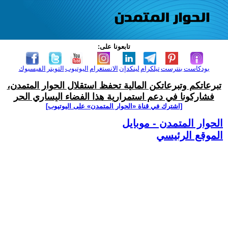
تابعونا على:
بودكاست
بنترست
تيلكرام
لينكدإن
الانستغرام
اليوتيوب
التويتر
الفيسبوك
تبرعاتكم وتبرعاتكن المالية تحفظ استقلال الحوار المتمدن،
فشاركونا في دعم استمرارية هذا الفضاء اليساري الحر
[اشترك في قناة ‫«الحوار المتمدن» على اليوتيوب]
الحوار المتمدن - موبايل
الموقع الرئيسي