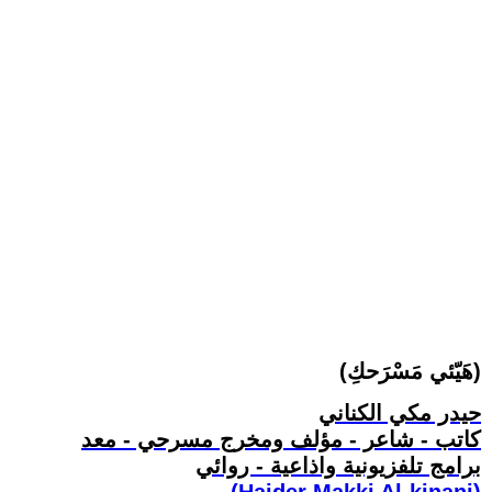
حيدر مكي الكناني
كاتب - شاعر - مؤلف ومخرج مسرحي - معد
برامج تلفزيونية واذاعية - روائي
(Haider Makki Al-kinani)