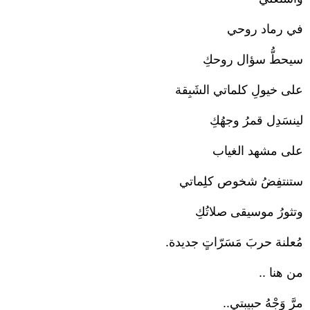
في رماد روحي‎
سيحطُّ سؤال روحكِ
على خيولِ كلماتي الشَبِقة‎
لينسَدِل قمرُ وجهُكِ ‏
على مشهد الغياب
ستنتفِضُ شخوص كلِماتي
وتثورُ موسيقى صلاتُكِ
مُعلنة حربَ مَسَرّاتٍ جديدة.‏
من هنا‎ ..
مرَّ وَجْهُ حبيبتي..‏