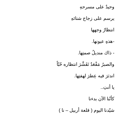
وحيدٌ على مسرحهِ
يرسم على زجاج شتائهِ
انتظارُ وجهها
‏-هذهِ عيونها.‏‎
‏- ذاك منديلُ صمتِها.‏‎
والصبرُ مَقْعَدٌ تَقَشَّرَ انتظاره حُبّاً
اندثرَ فيه عِطرَ لهفتِها.‏
يا أنتِ..‏
كأنّنا الآن بدءنا
شيّدنا اليوم ( قلعة أربيل – نا )‏