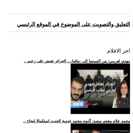
التعليق والتصويت على الموضوع في الموقع الرئيسي
اخر الافلام
.. مهدي لعريبي: من السينما إلى -مافيا-... الجزائر تقبض على زعيم
.. محمد علام وهيثم سعيد: ألبوم محمد عدوية الجديد استكمالا لنجاح