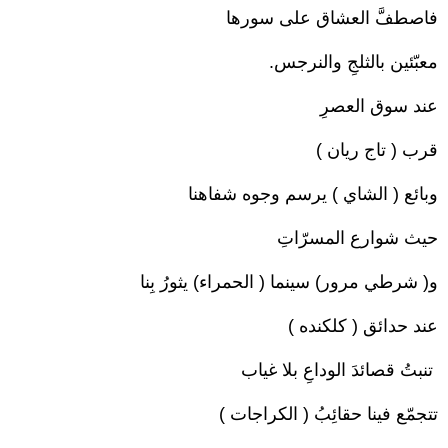
فاصطفَّ العشاق على سورها ‏
معبّئين بالثلجِ والنرجس.‏
عند سوق العصرِ ‏
قرب ( تاج ريان )‏
وبائع ( الشاي ) يرسم وجوه شفاهنا
حيث شوارع المسرّاتِ‎
و( شرطي مرور) سينما ( الحمراء) يثورُ بِنا
عند حدائق ( كلكنده ) ‏
‏ تنبتُ قصائدَ الوداعِ بلا غياب
تتجمّع فينا حقائِبُ ( الكراجات ) ‏