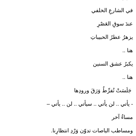
في الشارعِ الخلفي
عندَ سوقِ العَصْرِ
يزهرُ عطرُ الحبيباتِ‎
هنا‎ ..
يكبرُ عشق السنين
هنا ..‏
‏ جَلَسَتْ تُفرِّطُ وَرَقَ ورودِها‎
‏- يأتي .. لن يأتي .. سيأتي .. لن .. يأتي –‏
مساءٌ آخر
ومساطب الباصات تدوّن وَرْدِ انتظارِنا.‏