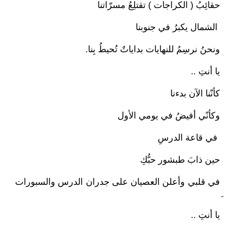
حقائِبُ ( الكراجات ) تقتلِعُ مسرّاتنا
‏ الشمال يكبرُ في جنوبنا
ونحنُ نرسِمُ للنهايات بداياتٌ تُحيطُ بِنا. ‏‎
يا أنتِ‎ ..
كأنّنا الآن بدءنا‎
وكأنّي أفيضُ في يومي الأول
‏ في قاعة الدرسِ‎
حين ذابَ طبشور حبُّكِ‎
في قلبي وأعلن العصيان على جدران الدرس والسبورات
يا أنتِ‎ ..