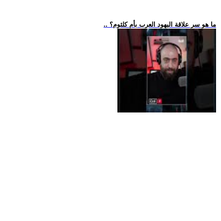
.. ما هو سر علاقة اليهود العرب بأم كلثوم؟