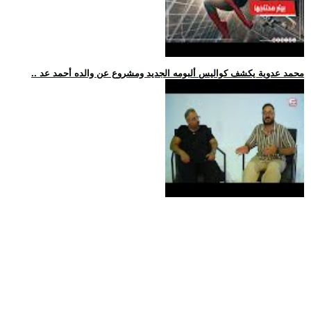
.. محمد عدوية يكشف كواليس ألبومه الجديد ومشروع عن والده أحمد عد