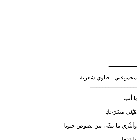
‏_________‏
مجموعتي : فتاوي شعرية ‏
‏_______________‏
يا أنتِ‎
هَيّئي مَسْرَحكِ
واَنثُري ما تبقّى من نصوص جنونا
واشتعلي ‏