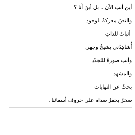
أين أنتِ الآن .. بل أينَ أَنا ؟‎
والنصّ معركةٌ للوجود..‏
‏ أثباتٌ للذاتِ
أُشاهِدُني يشيخُ وجهي ‏
وأنتِ صورةٌ للتَجَدّدِ‎
والمشهد
بحثٌ عن النهايات
صخرٌ يحفرُ صداه على حروف أسمائنا . ‏