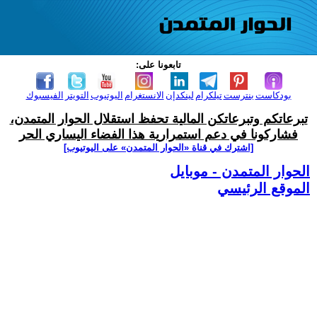
تابعونا على:
بودكاست
بنترست
تيلكرام
لينكدإن
الانستغرام
اليوتيوب
التويتر
الفيسبوك
تبرعاتكم وتبرعاتكن المالية تحفظ استقلال الحوار المتمدن،
فشاركونا في دعم استمرارية هذا الفضاء اليساري الحر
[اشترك في قناة ‫«الحوار المتمدن» على اليوتيوب]
الحوار المتمدن - موبايل
الموقع الرئيسي