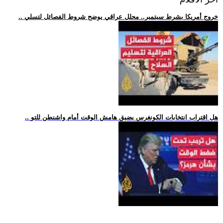
.. خروج أمريكا بشرط سبتمبر.. محلل عراقي يوضح شروط الفصائل لتسلي
.. هل اقتراب انتخابات الكونغرس يضيق هامش الوقت أمام واشنطن للتو