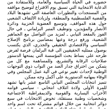
حضوره في الحياة السياسية والعامة، وللاستفادة من
الدعاية الانتخابية التي تسبق يوم الاقتراع لتوضيح مواقفه
من المستجدات والتطورات العاصفة التي تشهدها البلاد
والقضية الفلسطينية والمنطقة، ولزيادة الالتفاف الشعبي
حول هذه المواقف، وتوسيع العضوية الحزبية ودائرة
الأنصار والمؤيدين، وتوظيف المنبر البرلماني ـ في حال
الفوز بالمقعد النيابي ـ لمزيد من التواصل مع الجماهير
الشعبية، ورفع درجة وعيها بمضامين برنامج الإصلاح
السياسي والاقتصادي الحقيقي والجذري، الذي يكتسب
بوصول ممثليه الحقيقيين الى قبة البرلمان فرصة لفرض
طرحه على بساط بحث المؤسسة التي يمنحها الدستور
صلاحيات الرقابة والتشريع، وللمساهمة مع كل من
يتمكن من اختراق جدار الصد من النواب ذوي التوجهات
الوطنية لإحداث تغيير نوعي في آلية عمل المجلس وفي
الوفاء بمهامه الدستورية على أكمل وجه ممكن.
تتميز انتخابات المجلس النيابي التاسع عشر بانها تشهد
للمرة الأولى ولادة ائتلاف انتخابي - سياسي قوامه
الأحزاب اليسارية والقومية والديمقراطية الاجتماعية
وشخصيات وطنية مستقلة، تخوض الانتخابات في سبع
دوائر انتخابية من خلال قوائم مشتركة تحت اسم واحد