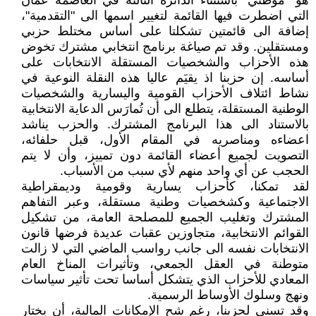
هو "موطني" باستثناء الدائرة الثالثة في العاصمة عمان
التي اضطرت فيها القائمة لتغيير اسمها الى "التقدمية"،
إضافة الى قائمتين تشكلتا على أساس مختلط حزبي
ومستقلين. وقد تم صياغة برنامج انتخابي مشترك تخوض
هذه الأحزاب والشخصيات المستقلة الانتخابات على
أساسه. إن حزبنا اذ يقيَم عاليا هذه النقلة النوعية في
نشاط ائتلاف الأحزاب القومية واليسارية والشخصيات
الوطنية المستقلة، يتطلع الى أن تُمارَس الدعاية الانتخابية
بالاستناد الى هذا البرنامج المشترك. والحزب يناشد
اعضاءه ومناصريه في المقام الأول، قبل حلفائه،
التصويت لجميع أعضاء القائمة دون تمييز، وأن لا يتم
الحجب عن أي واحد منهم لأي سبب من الأسباب.
لقد تمكنا، كأحزاب يسارية وقومية وديمقراطية
الاجتماعية وكشخصيات وطنية مستقلة، وعبر التفاهم
المشترك وتغليب الجميع للمصلحة العامة، من تشكيل
القوائم الانتخابية، متجاوزين عقبات عديدة فرضها قانون
الانتخابات نفسه الى جانب رواسب الماضي التي لا زالت
متوطنة في العقل الجمعي، وتأثيرات المناخ العام
المعادي للأحزاب الذي يتشكل أساسا تحت تأثير سياسات
ونهج وسلوك الأوساط الرسمية.
وقد تسنى لحزبنا، رغم شح الإمكانات المالية، أن يختار