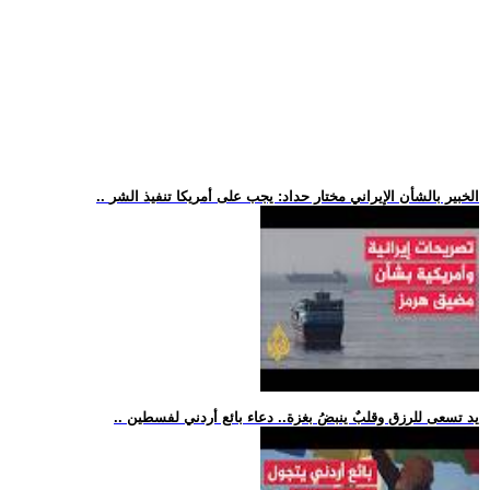
.. الخبير بالشأن الإيراني مختار حداد: يجب على أمريكا تنفيذ الشر
.. يد تسعى للرزق وقلبٌ ينبضُ بغزة.. دعاء بائع أردني لفسطين