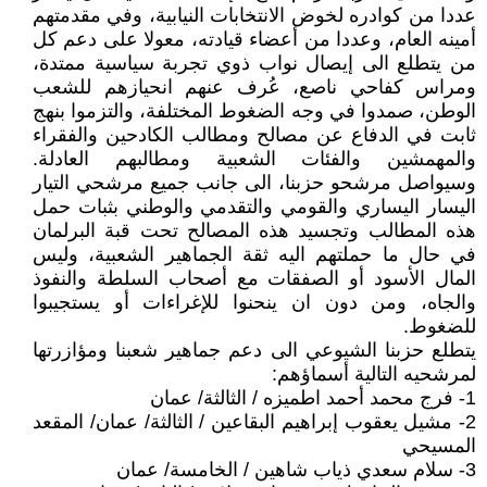
عددا من كوادره لخوض الانتخابات النيابية، وفي مقدمتهم
أمينه العام، وعددا من أعضاء قيادته، معولا على دعم كل
من يتطلع الى إيصال نواب ذوي تجربة سياسية ممتدة،
ومراس كفاحي ناصع، عُرف عنهم انحيازهم للشعب
الوطن، صمدوا في وجه الضغوط المختلفة، والتزموا بنهج
ثابت في الدفاع عن مصالح ومطالب الكادحين والفقراء
والمهمشين والفئات الشعبية ومطالبهم العادلة.
وسيواصل مرشحو حزبنا، الى جانب جميع مرشحي التيار
اليسار اليساري والقومي والتقدمي والوطني بثبات حمل
هذه المطالب وتجسيد هذه المصالح تحت قبة البرلمان
في حال ما حملتهم اليه ثقة الجماهير الشعبية، وليس
المال الأسود أو الصفقات مع أصحاب السلطة والنفوذ
والجاه، ومن دون ان ينحنوا للإغراءات أو يستجيبوا
للضغوط.
يتطلع حزبنا الشيوعي الى دعم جماهير شعبنا ومؤازرتها
لمرشحيه التالية أسماؤهم:
1- فرج محمد أحمد اطميزه / الثالثة/ عمان
2- مشيل يعقوب إبراهيم البقاعين / الثالثة/ عمان/ المقعد
المسيحي
3- سلام سعدي ذياب شاهين / الخامسة/ عمان