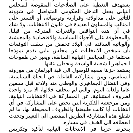
يستهدف التغطية على الصلاحيات المنقوصة للمجلس
النيابي بفعل التدخل الحكومي المتواصل في شؤونه
للتأثير على مداولاته وقرارته وتوصياته، أو التستر على
المثالب والمساوئ العديدة في قانون الانتخابات. ولا شك
في أن هذه النواقص والثغرات المدركة من قبلنا،
والمعطوفة على الأجواء السياسية والاقتصادية والمعيشية
والوبائية السائدة في البلاد تخفض من سقف التوقعات
بأن تتمخض الانتخابات عن مجلس نيابي يقدم نموذجا
مختلفا عن المجالس النيابية السابقة، ويعبر عن طموحات
الجماهير الشعبية الواسعة ويحظى بثقتها.
يستمد حزبنا سعيه للوصول الى قبة البرلمان من موروثه
السياسي، ومن مشاركته الفاعلة في الحياة السياسية،
وفي النضال الجماهيري والوطني منذ ولادته قبل سبعين
عاما ولغاية اليوم، والتي لم يتخلف خلالها، الا مرة واحدة
لظروف استثنائية، عن المشاركة في الانتخابات النيابية،
ومن مرجعتيه الفكرية التي تحض على المشاركة في أي
انتخابات أيا كانت طبيعتها والظروف المحيطة بها، ما لم
تقطع هذه المشاركة الطريق المفضي الى التغيير وتحدث
انعطافه الى الخلف في مساره.
ينخرط حزبنا في الانتخابات النيابية لتأكيد وتكريس