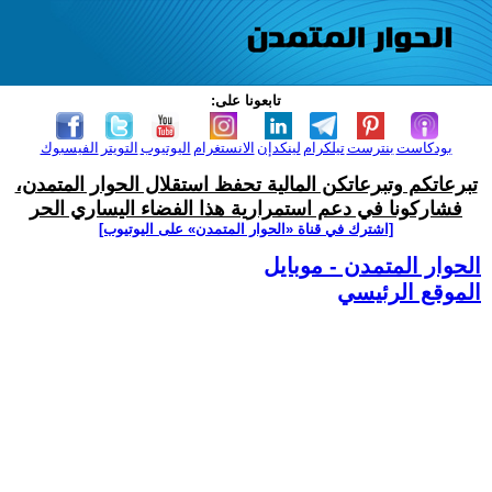
تابعونا على:
بودكاست
بنترست
تيلكرام
لينكدإن
الانستغرام
اليوتيوب
التويتر
الفيسبوك
تبرعاتكم وتبرعاتكن المالية تحفظ استقلال الحوار المتمدن،
فشاركونا في دعم استمرارية هذا الفضاء اليساري الحر
[اشترك في قناة ‫«الحوار المتمدن» على اليوتيوب]
الحوار المتمدن - موبايل
الموقع الرئيسي