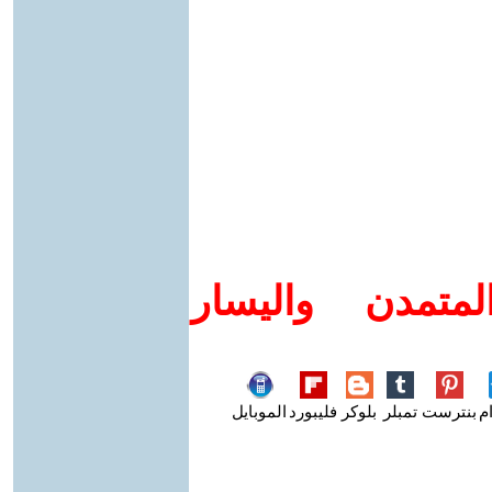
متمدن واليسار
م
بنترست
تمبلر
بلوكر
فليبورد
الموبايل