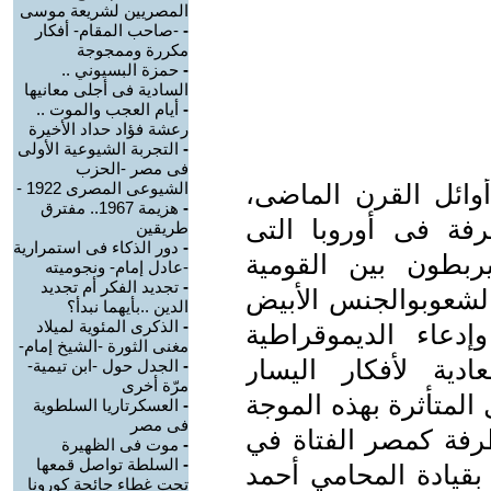
المصريين لشريعة موسى
-
-صاحب المقام- أفكار
مكررة وممجوجة
-
حمزة البسيوني ..
السادية فى أجلى معانيها
-
أيام العجب والموت ..
رعشة فؤاد حداد الأخيرة
-
التجربة الشيوعية الأولى
فى مصر -الحزب
وائل القرن الماضى،
الشيوعى المصرى 1922 -
-
هزيمة 1967.. مفترق
فة فى أوروبا التى
طريقين
-
دور الذكاء فى استمرارية
ربطون بين القومية
-عادل إمام- ونجوميته
-
تجديد الفكر أم تجديد
الشعوبوالجنس الأبيض
الدين ..بأيهما نبدأ؟
-
الذكرى المئوية لميلاد
دعاء الديموقراطية
مغنى الثورة -الشيخ إمام-
دية لأفكار اليسار
-
الجدل حول -ابن تيمية-
مرّة أخرى
المتأثرة بهذه الموجة
-
العسكرتاريا السلطوية
فى مصر
فة كمصر الفتاة في
-
موت فى الظهيرة
-
السلطة تواصل قمعها
 بقيادة المحامي أحمد
تحت غطاء جائحة كورونا