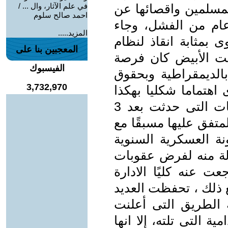
لمسلمين واقصائها عن
في علم الآثار، وال ... /
احمد صالح سلوم
ام من الفشل، وجاء
المزيد.....
 بمثابة انقاذ لنظام
المعجبين بنا على
ت الأبيض كان فرصة
الفيسبوك
بالديمقراطية وبحقوق
3,732,970
 اهتماما شكليا بهكذا
أمور، فقد رفض أوباما كافة الترتيبيات التى حدثت بعد 3
ح المتفق عليها مسبقًا مع
ة العسكرية السنوية
لة منه لفرض عقوبات
ت عنه كليًا الادارة
 ذلك ، تحفظت العديد
 الطريق التى أعلنت
الأحداث الدامية التى تلته، إلا انها