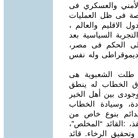
الأمني والعسكري فى
خاصة فى ظل العمليات
ل الاقليم والعالم ،
لتجربة السياسية بعد
لى الحكم فى مصر،
ر ديموقراطى وله نفس
طلت الشعبوية هى
ق الخطاب له ينطق
جودى بين أهل الخير
دة، وسيادة الخطاب
الدائم بنوع خاص من
ذ، :القائد “المخلص”،
 وتحقيق الرخاء. قائد