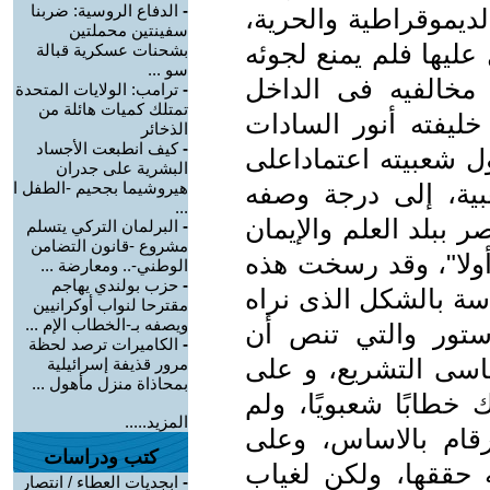
-
الدفاع الروسية: ضربنا
ديموقراطية والحرية،
سفينتين محملتين
عليها فلم يمنع لجوئه
بشحنات عسكرية قبالة
سو ...
مخالفيه فى الداخل
-
ترامب: الولايات المتحدة
تمتلك كميات هائلة من
ليفته أنور السادات
الذخائر
-
كيف انطبعت الأجساد
ول شعبيته اعتماداعلى
البشرية على جدران
ية، إلى درجة وصفه
هيروشيما بجحيم -الطفل ا
...
 ببلد العلم والإيمان
-
البرلمان التركي يتسلم
مشروع -قانون التضامن
ولا"، وقد رسخت هذه
الوطني-.. ومعارضة ...
-
حزب بولندي يهاجم
اسة بالشكل الذى نراه
مقترحا لنواب أوكرانيين
ويصفه بـ-الخطاب الإم ...
لدستور والتي تنص أن
-
الكاميرات ترصد لحظة
ساسى التشريع، و على
مرور قذيفة إسرائيلية
بمحاذاة منزل مأهول ...
طابًا شعبويًا، ولم
المزيد.....
رقام بالاساس، وعلى
كتب ودراسات
ه حققها، ولكن لغياب
-
ابجديات العطاء / انتصار