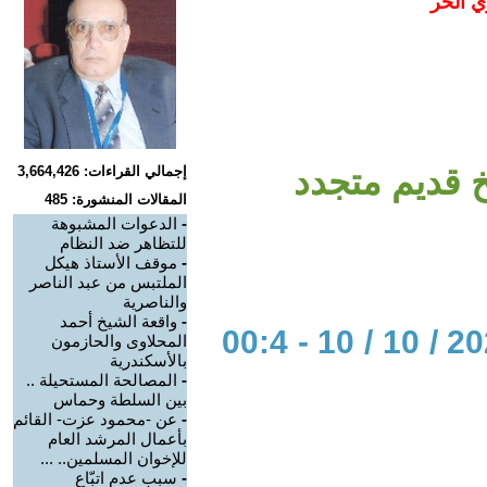
ي الحر
خ قديم متجدد
إجمالي القراءات: 3,664,426
المقالات المنشورة: 485
-
الدعوات المشبوهة
للتظاهر ضد النظام
-
موقف الأستاذ هيكل
الملتبس من عبد الناصر
والناصرية
-
واقعة الشيخ أحمد
الحوار المتمدن-العدد: 6699 - 2020 / 10 / 10 - 00:4
المحلاوى والحازمون
بالأسكندرية
-
المصالحة المستحيلة ..
بين السلطة وحماس
-
عن -محمود عزت- القائم
بأعمال المرشد العام
للإخوان المسلمين.. ...
-
سبب عدم اتبّاع