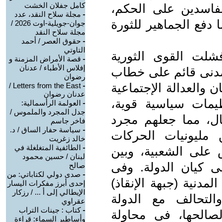
كامل جفلان الخشت
فاسدين على الحكم،
-
مجلة سلاح النقد، عدد
دفع الجماهير للثورة
جوان-جويلية-اوت 2026 /
مجلة سلاح النقد
-
حقوق العصر / أحمد
التاوتي
فى 11 فبراير فشلت القوى الثورية
-
قصة الأمراض المزمنة و
إفلاس الأطباء / عدنان
مدنى قائم على خطاب
رضوان
 والعدالة الإجتماعية
Letters from the East /
-
عدنان رضوان
يمات سياسية قوية،
-
العولمة الرأسمالية:
جدل المجرد والملموس /
عال، مما جعلهم مجرد
فاخر جاسم
-
سياسة حفار الساق / د.
 مليونيات الحركات
خالد زغريت
-
الطائفية المتغلغلة في
س على الشعبية، وبين
لبنان / حسين محمود
 كيان الدولة. وفى
صالح
-
صدى دولي لكتاباتي: من
ى المدنية (جبهة الإنقاذ)
إحدى أبرز مفكرات اليسار
الإيطالي إلى أ ... / رزكار
لتحالف مع الدولة
عقراوي
-
كتاب : جينات التراب
صالحها، فى محاولة
وأساطير السماء: قراءة