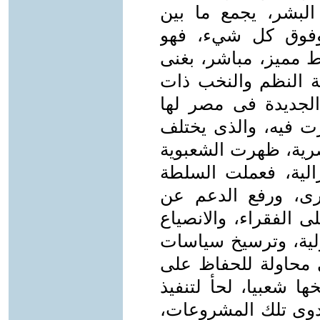
لبشر، يجمع ما بين
 وفوق كل شيء، فهو
ط مميز، مباشر، بغنى
ية النظم والنخب ذات
 الجديدة فى مصر لها
رت فيه، والذى يختلف
صرية، ظهرت الشعبوية
الية، فعملت السلطة
رى، ورفع الدعم عن
ى الفقراء، والانصياع
لية، وترسيخ سياسات
 محاولة للحفاظ على
ا شعبيا، لحأ لتنفيذ
وى تلك المشروعات،