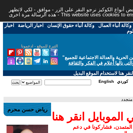
 أنواع الكوكيز نرجو النقر على الزر - موافق - لكي لاتظهر
This website uses cookies to ensure you ge
وكالة أنباء العمال
-
وكالة أنباء حقوق الإنسان
-
اخبار الرياضة
-
اخبار
لوم
التبرع للموقع - ادعمونا
حرية والعدالة الاجتماعية للجميع
"
تى نالها أعلام في الفكر والثقافة
قر هنا لاستخدام الموقع البديل
كوردي
English
 متجدد
رياض حسن محرم
لموبايل انقر هنا
 المتمدن، فشاركونا في دعم