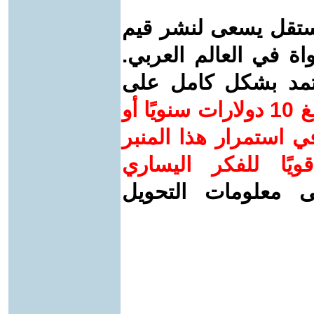
ستقل يسعى لنشر قيم
واة في العالم العربي.
عتمد بشكل كامل على
ساهم/ي معنا! بدعمكم بمبلغ 10 دولارات سنويًا أو
 استمرار هذا المنبر
ويًا للفكر اليساري
ى معلومات التحويل