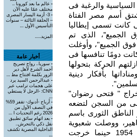
السياسية والرغبة فى
-
عالم ما بعد كورونا ..
مختلف عمّا عليه الآن
شتق أسم مصر الفتاة
-
3- أزمة اليسار المصرى
– الحلقة الثالثة – سنوات
ى كانت تسمى إيطاليا
التأسيس الأول ...
ق الجميع”، الذى تم
المزيد.....
 فوق الجميع"، وأوغلت
انت دومًا تنافسها فى
أخبار عامة
لتهم الحركة بتحولها
-
سوريا.. رواج تصريح
أحمد الشرع لأهل دير
اداتها بأفكار دينية
الزور بكلمة افتتاح مط ...
-
عبدالرحمن السيد يرد
سلمين".
على هجمات ترامب عبر
CNN: -الرجل لا يستطي
195 سارعت باخراج " فتحى رضوان"
...
ى من السجن لتضعه
-
أرباح -أدنوك- تقفز 59%
في النصف الأول من
 الناطق الثورى باسم
2026 رغم التحديات ا ...
-
بعد اتهام سائق تطبيق
جماهير، ووصلت شعبوية
نقل ذكي بالتحرش..
الداخلية المصرية تكشف
يوليو الى أوجهها فى أزمة مارس 1954 حينما خرجت
...