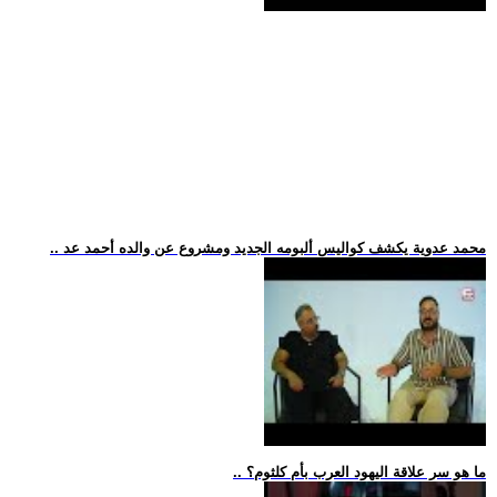
.. محمد عدوية يكشف كواليس ألبومه الجديد ومشروع عن والده أحمد عد
.. ما هو سر علاقة اليهود العرب بأم كلثوم؟