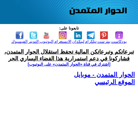
تابعونا على:
بودكاست
بنترست
تيلكرام
لينكدإن
الانستغرام
اليوتيوب
التويتر
الفيسبوك
تبرعاتكم وتبرعاتكن المالية تحفظ استقلال الحوار المتمدن،
فشاركونا في دعم استمرارية هذا الفضاء اليساري الحر
[اشترك في قناة ‫«الحوار المتمدن» على اليوتيوب]
الحوار المتمدن - موبايل
الموقع الرئيسي