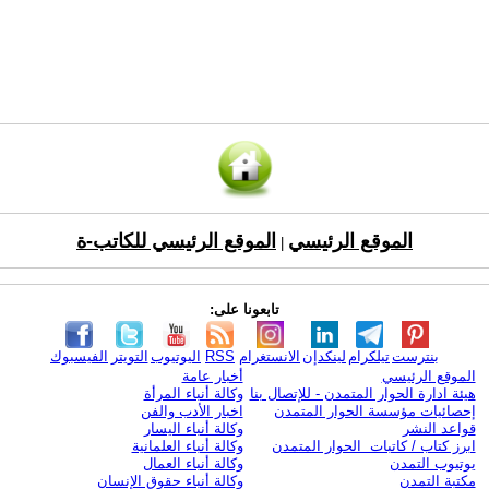
الموقع الرئيسي
الموقع الرئيسي للكاتب-ة
|
تابعونا على:
بنترست
تيلكرام
لينكدإن
الانستغرام
RSS
اليوتيوب
التويتر
الفيسبوك
الموقع الرئيسي
أخبار عامة
هيئة ادارة الحوار المتمدن - للإتصال بنا
وكالة أنباء المرأة
إحصائيات مؤسسة الحوار المتمدن
اخبار الأدب والفن
قواعد النشر
وكالة أنباء اليسار
ابرز كتاب / كاتبات الحوار المتمدن
وكالة أنباء العلمانية
يوتيوب التمدن
وكالة أنباء العمال
مكتبة التمدن
وكالة أنباء حقوق الإنسان