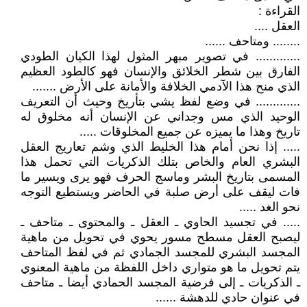
القراءة :
العقل ....
........ ومتاحف ......
............. في تصوير مبهر المثول لهذا الكيان الطودي
الفارق بين شطر الخلائق والإنسان فهو كالطود العظيم
الذي منح هذا الآدمي الخلافة والأمانة على الأرض .......
............. في وضع لفظ يشي بتأريخ وحيث أن التعريف
الوحيد الذي مس وجداني عن الإنسان أنه مخلوق له
تاريخ وهذا ما يميزه عن جميع المخلوقات .....
..... إذا نحن أمام هذا الخليط الذي وشم تعاريج العقل
البشري العام والخاص بتلك الذكريات التي تحمل هذا
المسمى بتاريخ البشر وماسج الحرف فهو يرى ويسير ما
فات ليقف على أرض صلبة في الحاضر ويستطيع التوجه
نحو الغد .....
..... في تجسيد الحاوي ـ العقل ـ والمحتوى ـ متاحف ـ
ليصبح العقل مسطح مسور يحوي في تحويل من ماهية
المجسد البشري للمجسد الجمادي ثم في لفظ المتاحف
يتم تحويل ما هو متواري داخل اللفظة من ماهية المعنوي
ـ الذكريات ـ إلى فرضية المجسد الحمادي أيضا ـ متاحف
في عنوان حادي للدهشة ......