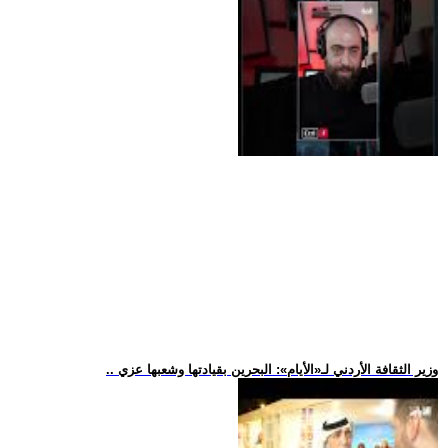
.. وزير الثقافة الأردني لـ«الأيام»: البحرين بقيادتها وشعبها عزي