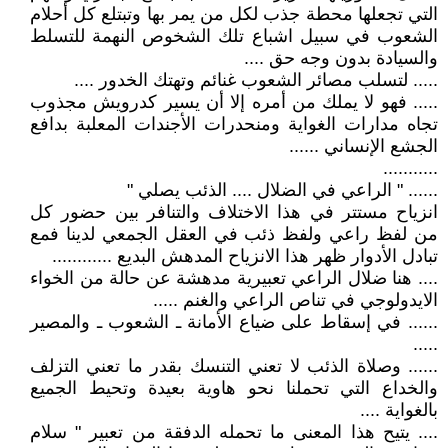
التي تجعلها محطة جذب لكل من يمر بها وتبتلع كل أحلام
الشعوب في سبيل اشباع تلك الشخوص النهمة للتسلط
والسيادة بدون وجه حق ....
..... لتسلب مصائر الشعوب غنائم وتهتك الخدور ....
..... فهو لا يملك من أمره إلا أن يسير كدرويش مجذوب
تجاه مدارات الغواية ومنحدرات الأجندات المعلبة بدافع
الجشع الإنساني ......
...........
...... " الراعي في الضلال .... الذئب يصلي "
انزياح مستتر في هذا الاختلاف والتنافر بين حضور كل
من لفظ راعي ولفظ ذئب في العقل الجمعي لدينا فمع
تبادل الأدوار ظهر هذا الانزياح المدهش البديع ............
.... هنا ضلال الراعي تعبيرية مدهشة عن حالة من الخواء
الايدولوجي في تناص الراعي والغنم .....
...... في إسقاط على ضياع الأمانة ـ الشعوب ـ والمصير
.....
...... وصلاة الذئب لا تعني التنسك بقدر ما تعني التزلف
والخداع التي تحملنا نحو هاوية بعيدة وتحيط الجميع
بالغواية ....
.... يتيح هذا المعنى ما تحمله الدفقة من تعبير " سلام