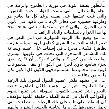
........
....لتظهر بصفة أنثوية في تورية ـ الطموح والرغبة في
الجاه والسلطان ـ التي مست الفؤاد ـ غوت النفس ـ
والتي غلب عشقها على نفسه برغم كل ما يعانيه هو
وظرفية حضوره في دفاتر الأيام ـ في تأكيد على تأويل
خلف الجنون ـ والتي لا تترك مقدمات تشي بنتائج ينجح
بها هذا الغرام بالسلطات والجاه الزائف ....
..... مع وضع تلك الرغبة المتوارية في انثى النص في
تغيير لماهية التجسيد البشري كحاوي لرؤية ورغبة عارمة
لظاهرة فلكية ـ مجرة ـ في إسقاط على عظم وسياعة
تلك المشاعر المتناحرة التي تجلت في تكوينها البشري
وما يحيطه من كون كبير والتي لا يمكن أن تكون سوى
لجزء شاسع حاوي لجزء من الكون أو لنقل لمجموعات
كونية منها مجموعتنا الشمسية فهي الكون كل الكون بكل
ما به من متناقضات ....
...... في مشهد فلكي عظيم المثول لتتحول تلك الرغبة
وهذا الطموح الغير إلى تجسيد فلكي لظاهرة خاصة
بالنجوم التي تسمى بالثقوب السوداء التي تبتلع النجوم
والكواكب الأقل في كثافة الكتلة ـ حقيقة علمية مؤكدة ـ
في إسقاط على تلك على تلك الرغبات والتطلعات التي
تحمل حضوريتهاالكاريزما الخاصة بالجشع البشري والنهم