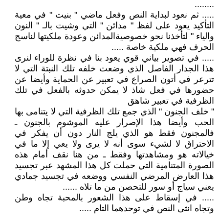
........
..... ثم نعود لبداية النص وفعل ماضي " بنيت " في معية
التأكيد يعود على لفظ " مدائن " التي وشيت بالـ " النون
والياء " لتأخذنا نحو خصوصيةالمدائن وعودة ملكيتها لناسج
الحرف فهي ملكية خاصة .....
..... في تصوير بياني قوي يعود بنا في نظرة للوراء لنرى
هذا الجدار الفاصل الذي وضعت خلفه تلك النبتة التي لا
تترعر في أتون الصراع في تعبير عن الحماية وأيضا عن
حضورها في فعل شاذ لا يمكن حدوثه بالفعل في تلك
الظرفية في تعبير شاهق
" خلف الجنون " الذي جمع تلك الظرفية التي لا يتنامى بها
الحب وأيضا هذا الإصرار عليه الموشوم بالجنون ـ
فالمجنون فقط هو الذي يلج النار دون أن يفكر في
الاحتراق لا لشيء سوى أنه لا يرى ولا يعي إلا ما في
خيالاته هو ومشاهدتها وفقط ـ من هنا نقف أمام هذه
الصورة المتنامية التي حملت كل هذا المشهد عبر تجسيد
هذا العارض المرضي النفسي ووضعه في تجسيد جمادي
يعني سياج أو سور للتحصن من ما تلاه ......
..... في إسقاط على هذا الشعور بالمحبة تجاه وطن
وتجاه انثى النص في توحدهما التام .....