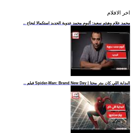
اخر الافلام
.. محمد علام وهيثم سعيد: ألبوم محمد عدوية الجديد استكمالا لنجاح
.. فيلم Spider-Man: Brand New Day | البداية اللي كان بيتر محتا