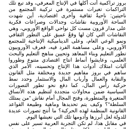
بروز تراكمية أتت أكلها في الإنتاج المعرفي، وقد تبع تلك
التراكمات تغيرات مستمرة في تركيبة المجتمع من
ناحيتين: ناحيةٌ ثقافية وأخرى اقتصادية، أين شهدت
الساحة الأوروبية نقاشات وجدالات وصراعات فكرية
على مدار قرون مست كل نواحي الواقع الأوروبي، وهي
النقاشات التي كان لها وقعٌ عميق على التطور الثقافي
ونمو الوعي العام، وعلى الديناميكية الإنتاجية للمجتمع
الأوروبي، وعلى مساهمة الفرد فيه، فعرف الأوروبيون
تطور التعليم وبناء المعاهد وتحيين مناهج التعليم والبحث
العلمي، وعايشوا أنماط انتاج اقتصادي متنوع وطوروا
آليات امتلاك أدوات هذا الإنتاج وتحسينه، الأمر الذي
ساهم في بروز مفاهيم جديدة ومختلفة مثل القانون
والنقابة والعمال وأرباب المال والاستثمار وحدد نمط
حركية رأس المال، كما دفع نحو تطور التصورات
السياسية ضمن محاولات متجددة لتنظيم هذه الأنساق
المتغيرة والمتطورة، وفتح المجال أمام نقاش "من يمتلك
السلطة"؟ وكيف يتم تحديدها وماهية وطبيعة القواعد
القانونية المنظمة لهذه الحركية؟ ما أنتج تصورات عديدة
للدولة لعل أبرزها وأدومها تلك التي نعيشها اليوم.
في مقابل هذا، لم تكن التجربة العربية تسير على نفس