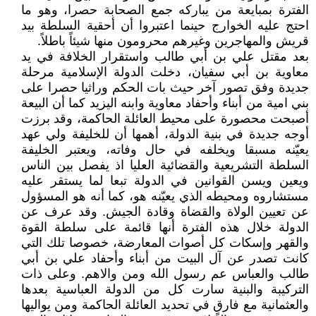
الفترة بمبايعة من يباركه جمع الصحابة حصرا، وهو ما
احتج عليه الخوارج حينما اعتبروا أن أحقية السلطة بيد
قريش والمهاجرين وغيرهم محرومون منها شيئاً باطلاً.
بعد مقتل علي بن أبي طالب واستقرار الخلافة في يد
معاوية بن أبي سفيان، دخلت الدولة الإسلامية مرحلة
جديدة وفق تصور آخر حيث بات الحكم وراثيا حصرا على
بني امية من أبناء وأحفاد معاوية وابنه اليزيد كما أن البيعة
أصبحت محصورة على محيط العائلة الحاكمة، وقد برزت
أوجه جديدة في بنية الدولة، أهمها أن للخليفة ولي عهد
يعيّنه مسبقا ويخلفه في حال وفاته، ويعتبر الخليفة
السلطة التشريعية والقضائية العليا اذ يفصل بين الناس
ويعين ويسن القوانين في الدولة تبعا لما يستقر عليه
مستشاروه ومحيطه الذي يعيّنه هو، كما أنه هو المسؤول
عن تعيين الولاة والقضاة وقادة الجيش. وقد عرف عن
الدولة خلال هذه الفترة أنها قائمة على سلطة القوة
والقهر وإسكات كل أصوات المعارضة، خصوصا تلك التي
كانت تصدر عن آل البيت من أبناء وأحفاد علي بن أبي
طالب والعباس عم رسول الله ومن والاهم. وعلى ذات
التركيبة والبنية سارت كل من الدولة العباسية بعدها
والعثمانية مع فارقٍ في تحديد العائلة الحاكمة ومن يواليها