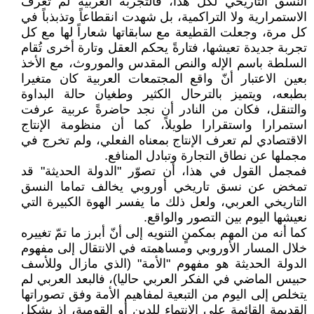
النسق التاريخي لكل هذا، فالتجربة العربية لم تعرف
الاستمرارية ولا التراكمية، بل شهدت انقطاعاً وتذبذباً في
كل مرة، وجعلت القطيعة مع سابقاتها شعاراً لها مع كل
تجربة جديدة تعيشها، فتارةً يحكم العقل وتارة أخرى تُقام
السلطة باسم الإله والنص المقدس والموروث، مع الأخذ
بعين الاعتبار أنّ واقع المجتمعات العربية كان متغيرا
بطبعه، ويتميز بالترحال الكثير وطغيان حالة البداوة
والتنقل، فكان من النادر أن نجد حاضرةً عربية عرفت
استمرارا واستقرارا طويلاً، كما أن منظومة الإنتاج
الاقتصادي لم تعرف الإنتاج بمعناه الفعلي، ولم تخرج في
مجملها عن نطاق التجارة وتبادل المنافع.
فمجمل القول في هذا، أن تصوّر "الدولة الحديثة" قد
تمخض عن نسق تاريخي أوروبي يخالف تماما النسق
التاريخي العربي، ولعل ذلك ما يفسر الهوة الكبيرة التي
نعيشها اليوم بين التصور والواقع.
كما أنه من المهم بمكمنٍ التنويه إلى أنّ أبرز ما تمّ تغييره
خلال المسار الأوروبي ومساهمته في الانتقال إلى مفهوم
الدولة الحديثة هو مفهوم "الأمة" (الذي مازال وللأسف
حبيس الماضي في الفكر العربي حاليا)، فالبعد العربي لم
يتخلص إلى اليوم من التبعية لمفاهيم الأمة وفق تصوراتها
القديمة القائمة على الانتماء للدين أو القومية، إذ يشكل