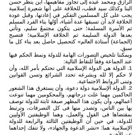
الرازق ومحمد عبده إلى تجاوز مفاهيمها، أين ينظر حسن
البنا وكذلك سيد قطب، للخلافة على أنها شعيرة إسلامية
يجب على كل المسلمين التفكير في إعادتها، وقبل عودة
الخلافة لابد أن تسبقها عدة أشياء، أوّلها بناء الفرد المسلم
ثم الأسرة المسلمة؛ حتى يتكون مجتمعٌ سليم، وتأتي
بعدها الدولة السليمة ثم الخلافة الإسلامية؛ فتصبح
(الجماعة) أستاذة العالم» كتحصيل حاصل بعد بناء كل ما
سبق.
ويمكننا تلخيص التصورات الهامة للدولة ونمط الحكم فيها
عند الجماعة وفقاً للنقاط التالية:
1. الدولة هي الدولة الإسلامية التي تحتكم بأمر الله، وأن
لا حكم إلا لله وبشرعه تحدد الشرائع وتسن القوانين
وتبنى الروابط الاجتماعية.
2. الدولة الإسلامية دولة دعوة، وأن يستغرق هذا الشعور
الحاكمين مهما علت درجاتهم، والمحكومين مهما تنوعت
أعمالهم، وأن يكون هذا المظهر صبغة ثابتة للدولة توصف
بها بين الناس، وتصدر منها فى كل التصرفات، وترتبط
بمقتضاها فى القول والعمل، وهما الوظيفتين الأوليين
للدولة، في حين أن الوظيفتين الثالثة والرابعة للدولة
الإسلامية هما: «نشر الدعوة والجهاد»، ولا تنفك إحداهما
عن الأخرى.