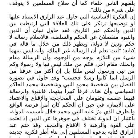
يلقبهم الناس خلفاء كما أن صلاح المسلمين لا يتوقف
على شيء من ذلك".
إن الفكرة الأساسية التي حاول عبد الرازق الاستناد عليها
او توضيحها ترتكز على تلك العلاقة التي ارتبطت بين
الدين والحكم عبر التاريخ، فقد حاول تبيان أن الدين
والنبوة منفصلان عن الحكم والسلطة، فالاسلام رسالة لا
حكم ودين لا دولة، ويظهر ذلك من خلال ما قاله في
كتابه: "أنت تعلم أن الرسالة غير الملك، وأنه ليس بينهما
شيء من التلازم بوجه من الوجوه، وأن الرسالة مقام
والملك مقام آخر، فكم من ملك ليس نبيا ولا رسولا وكم
من نبي ورسول ليس ملكا بل إن أكثر من عرفنا من
الرسل انما كانوا رسلا فحسب" وقد حاول في تصوره
الفصل بين شخصية محمد النبي وشخصية محمد الحاكم
السياسي وأن هناك فرقاً كبيراً بينهما، فالنبوة والرسالة
فيهما عصمة وتقومان على المحاججة والإقناع والاعتماد
على الايمان، في حين أن الحكم كان أمرا فرضه الواقع
والظرف الذي مرّ عليه التبي محمد خلال تأسيسه للدولة،
باعتبار ان الدولة تختلف في جوهرها عن الدين إذ تعتمد
على القوة والرهبة لا الاقناع والحجة. وقد ختم عبد
الرازق كتابه بدعوة المسلمين إلى بناء أطر فكرية جديدة