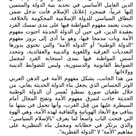
الدين العامل الأساسي في تحديد بنية الدولة والمنتمين
إليها عربياً، فبمجرد إعلانك الإسلام فأنت تدخل ضمن
النطاق السياسي للدولة الإسلامية المحكومة بالخلافة،
بحيث يعتمد مفهوم المواطنة فيها على مدى تمسك الفرد
بعقيدة الدين، في حين أن الدولة الحديثة احتوت مفهوم
الأمة وبات مدمجا فيها، وهو ما أدى إلى بروز مفهوم
"الدولة الوطنية" أو "الدولة الأمة" والتي تحتوي بدورها
التعدديات العرقية واللغوية والدينية والعقائدية، وتتحدد
أسس المواطنة فيها بمدى استجابة الفرد لمجمل
الضوابط القانونية والدستورية، وليس للضوابط الدينية
وولاءاتها.
من هذا الجانب، يشكل مفهوم الأمة في الذهن العربي
الوتر الحساس الذي يجعل بناء الدولة الحديثة يعاني، من
خلال طغيان صورةٍ نمطيةٍ تُفسر أن الدولة الوطنية
الحديثة جاءت لتمزق مفهوم الأمة وتفتح المجال أمام
السيطرة عليها من قِبل الغرب، وأنها تحمل في بنيتها ما
يتنافى مع الأبعاد الهوياتية والثقافية لهذه الأمة، وهي الهوة
التي فتحت الباب واسعاً لما يعرف "بالإسلام السياسي"،
والذي يرتكز في خطاباته ومجمل بناه التنظيرية على
مفاهيم "الأمة" لا "الدولة القطرية".