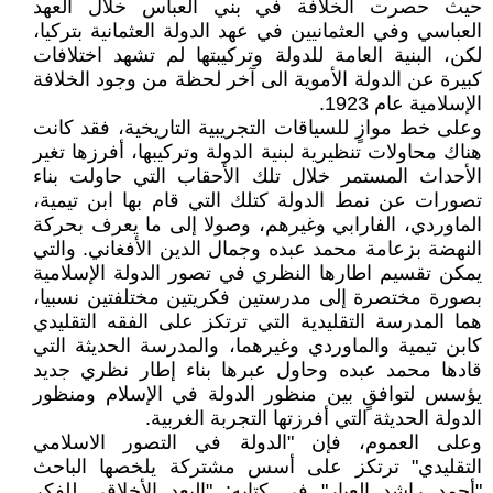
حيث حصرت الخلافة في بني العباس خلال العهد
العباسي وفي العثمانيين في عهد الدولة العثمانية بتركيا،
لكن، البنية العامة للدولة وتركيبتها لم تشهد اختلافات
كبيرة عن الدولة الأموية الى آخر لحظة من وجود الخلافة
الإسلامية عام 1923.
وعلى خط موازٍ للسياقات التجريبية التاريخية، فقد كانت
هناك محاولات تنظيرية لبنية الدولة وتركيبها، أفرزها تغير
الأحداث المستمر خلال تلك الأحقاب التي حاولت بناء
تصورات عن نمط الدولة كتلك التي قام بها ابن تيمية،
الماوردي، الفارابي وغيرهم، وصولا إلى ما يعرف بحركة
النهضة بزعامة محمد عبده وجمال الدين الأفغاني. والتي
يمكن تقسيم اطارها النظري في تصور الدولة الإسلامية
بصورة مختصرة إلى مدرستين فكريتين مختلفتين نسبيا،
هما المدرسة التقليدية التي ترتكز على الفقه التقليدي
كابن تيمية والماوردي وغيرهما، والمدرسة الحديثة التي
قادها محمد عبده وحاول عبرها بناء إطار نظري جديد
يؤسس لتوافقٍ بين منظور الدولة في الإسلام ومنظور
الدولة الحديثة التي أفرزتها التجربة الغربية.
وعلى العموم، فإن "الدولة في التصور الاسلامي
التقليدي" ترتكز على أسس مشتركة يلخصها الباحث
"أحمد راشد العبار" في كتابه: "البعد الأخلاقي للفكر