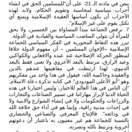
ينص في مادته الـ 21: على أن"للمسلمين الحق في انشاء
أحزاب سياسية لمحاسبة وتقويم الحكام، ولابد لهذه
الأحزاب أن يكون أساسها العقيدة الإسلامية ويمنع أي
تكتل يقوم على غير الإسلام".
7. ترفض الجماعة مبدأ المساواة بين الجنسين، ولا يحق
للمرأة أن تتولى المناصب السياسية والقيادية في الدولة.
تبرز هذه النقاط المحورية في الفكر السياسي للجماعة
الإسلامية –الإخوان المسلمين – أن مفهوم الدولة خلافا
لمنظور الحركة الإصلاحية عند عبده والافغاني والكواكبي
وعبد الرازق، مرتبط بالبعد الآخروي ولا تعنى فقط بالبعد
الدنيوي، لهذا ارتبطت في مفاهيمها عندهم بالدين
والعقيدة وحاكمية الله، فيقول في هذا واحد من مفكريهم
وهو "أبو الأعلى المودودي" في كتابه تذكرة دعاة الاسلام:
"إن الناس في هذا العالم للاختبار، وليس اختبارنا في هذه
الحياة الدنيا لإبراز مهاراتنا في تسيير الصناعات والتجارات
والزراعات والحكومات ولا في إنشاء الشوارع والابنية ولا
في إحداث مدنية راقية، وإنما هو في أداء حق خلافة الله
في ودائعه". فالإنتاج المعرفي والصناعي والحضاري
بالنسبة للجماعة هم غير معنيون به باعتبار أن دعوتهم
أخروية وترتبط بالله ونصرته.