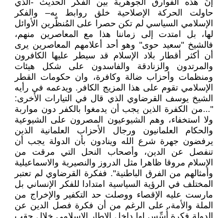
إنّ هذه الفوارق الجوهرية بين الفكر الحديث -الذي
حاولت الحركة الإصلاحية خلق روابط به– والفكر
الإسلامي السياسي لم تكن حصرا على المُنظّرين الأوائل
لها، بل امتدت إلى زماننا هذا مع المعاصرين منهم،
فالشيخ "سعيد حوى" وهو أحد أعلامهم المعاصرين يرى
أن أكثر أقطار بلاد الإسلام قد سيطر عليها الكافرون
والمرتدون والزنادقة والفاسدون على شكل هيئات
ومنظمات وأحزاب ضالة وكافرة، وان حكومات القطر
الإسلامي تقوم على هذا المزيج الكافر. ويدعمه في رأيه
الشيخ يوسف القرضاوي الذي قال في التيارات الأخرى:
"...من الكفرة الذين يجب أن يدمغوا بالكفر دون مواربة
ولا استخفاء، وهم الشيوعيون المصرون على الشيوعية
والحكام العلمانيون ورجال الأحزاب العلمانية الذين
يرفضون جهرة شرع الله وينادون بأن الدولة يجب أن
تنفصل عن الدين، وأصحاب النحل التي مرقت من
الإسلام مروقا ظاهرا مثل الدروز والنصيرية والاسماعيلية
وأمثالهم من الفرق الباطنية". ففكرة القرضاوي لم تعتبر
المختلف في الرؤية السياسية امتدادا للفكر الإنساني بل
مارست عليه الإقصاء ووصلت حد التكفير والإخراج من
الملة والأمة، على الرغم من أن فكرة فصل الدين عن
الدولة فكرة أُسِّس لها داخل الإطار الإسلامي خلال حقب