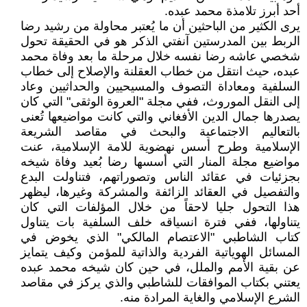
أحد أبرز تلامذة محمد عبده.
يرى الكثير من الباحثين أن ما يُعتبر محاولة من رشيد رضا
الربط بين المدرستين آنفتي الذكر هو في الحقيقة تحول
شخصي عاشه رضا نفسه خلال مرحلة ما بعد وفاة محمد
عبده، حيث انتقل من خطاب العقلنة والإصلاح إلى خطاب
السلفية ومعاداة التصوف والمسيحيين والحداثيين وعاد
إلى النقل الموروث، ففي مجلة "العروة الوثقى" التي كان
يصدرها جمال الدين الأفغاني والتي كانت مواضيعها تُعنى
بالتعاليم الاجتماعية والبحث في مقاصد الشريعة
الإسلامية وطرح أسس نهضوية للامة الإسلامية، عنت
مواضيع مجلة المنار التي أسسها رضا بُعيد وفاة شيخه
بجزئيات في عقائد الناس وتصوراتهم، فتناولت البدع
والتفصيل في العقائد الزائفة والمشركة وغيرها، ليظهر
هذا التحول جليا لاحقاً من خلال المؤلفات التي كان
يتناولها، ففي فترة انسياقه خلف السلفية بات يتناول
كتاب الشاطبي "الاعتصام المالكي" الذي يخوض في
المسائل الهوياتية الفردية والذاتية للمؤمن وكيف يتمايز
عن بقية الأمم والملل، في حين كان شيخه محمد عبده
يعتني بكتاب الموافقات للشاطبي والذي يركز في مقاصد
الشرع الإسلامي والغاية المرادة منه.