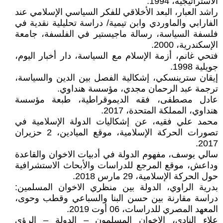
الاستراتيجية، 1994.
راشد العبار، البعد الأخلاقي للفكر السياسي الإسلامي عند
الفارابي والماوردي وابن تيمية/ دراسة تحليلية نقدية في
فلسفة السياسة، رسالة ماجيستير في الفلسفة، جامعة
الإسكندرية، 2000.
فتحي غانم، أزمة الإسلام مع السياسة، دار أخبار اليوم،
جويلية 1998.
إيقان سترينسكي، إشكالية الفصل بين الدين والسياسة،
ترجمة عبد الرحمان مجدي، مؤسسة هنداوي.
عادل مصطفى، فقه الديموقراطية، طبعة مؤسسة
هنداوي، المملكة المتحدة، 2017.
محمد علي فقيه، عن إشكاليات الدولة الإسلامية في
تصورات الحركة الإسلامية، موقع الميادين، 2 حزيران
2017.
سالي يوسف، مفهوم الدولة في أدبيات الاخوان والقاعدة
وداعش، موقع المرجع للدراسات والأبحاث الاستشرافية
حول الحركة الإسلامية، 29 مارس 2018.
بدرية الراوي، الدولة بين منظري الاخوان المسلمين:
دراسة مقارنة بين حسن البنا والسباعي وقطب وحوى،
المعهد المصري للدراسات، 06 أوت 2019.
علاء النادي، الاخوان المسلمون – الدولة – الرؤى