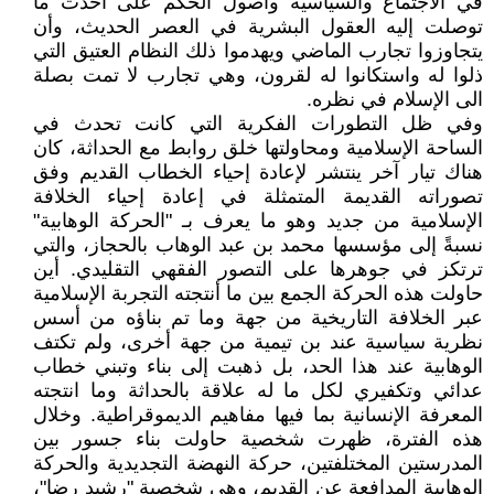
في الاجتماع والسياسية وأصول الحكم على أحدث ما
توصلت إليه العقول البشرية في العصر الحديث، وأن
يتجاوزوا تجارب الماضي ويهدموا ذلك النظام العتيق التي
ذلوا له واستكانوا له لقرون، وهي تجارب لا تمت بصلة
الى الإسلام في نظره.
وفي ظل التطورات الفكرية التي كانت تحدث في
الساحة الإسلامية ومحاولتها خلق روابط مع الحداثة، كان
هناك تيار آخر ينتشر لإعادة إحياء الخطاب القديم وفق
تصوراته القديمة المتمثلة في إعادة إحياء الخلافة
الإسلامية من جديد وهو ما يعرف بـ "الحركة الوهابية"
نسبةً إلى مؤسسها محمد بن عبد الوهاب بالحجاز، والتي
ترتكز في جوهرها على التصور الفقهي التقليدي. أين
حاولت هذه الحركة الجمع بين ما أنتجته التجربة الإسلامية
عبر الخلافة التاريخية من جهة وما تم بناؤه من أسس
نظرية سياسية عند بن تيمية من جهة أخرى، ولم تكتف
الوهابية عند هذا الحد، بل ذهبت إلى بناء وتبني خطاب
عدائي وتكفيري لكل ما له علاقة بالحداثة وما انتجته
المعرفة الإنسانية بما فيها مفاهيم الديموقراطية. وخلال
هذه الفترة، ظهرت شخصية حاولت بناء جسور بين
المدرستين المختلفتين، حركة النهضة التجديدية والحركة
الوهابية المدافعة عن القديم، وهي شخصية "رشيد رضا"،