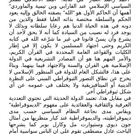
السياسي الإسلامي عند الفارابي وبن تيمية والماوردي"
أهمها أن الحاكم الأول هو "الله" بصفته الخالق وإليه يعود
الحكم والسلطة مختصة بذاته العليا فقط والذين من
دونه في هذه الحياة الدنيا هم رعايا سلطانه وبذلك لا
يوجد فرد له نصيب من السيادة كما أنه لا يحق لأحد أن
يشرع وأن يسنّ قانونا في غير ما شرّعه الله في كتابه
الكريم وحتى اجتهاد المسلمين لا يكون إلا في إطار
الكليات والقواعد العامة المحددة في القرآن الكريم،
والأمر المهم هنا هو أن المصادر التشريعية في الدولة
الإسلامية هي القران والسنة والاجتهاد فيما بينهما. وبناءً
على هذا، فالشكل العام للدولة في المنظور الإسلامي لا
يخرج عن نطاق التصور الثيوقراطي المبني على النظرة
الدينية أو الميتافيزيقية ولا يختلف في عمومه عن أي
شكل ثيوقراطي آخر.
في مقابل هذا، تعتمد الدولة الحديثة التي تحتوي التعددية
العرقية والثقافية والعقائدية على مفهوم "الديموقراطية"
ويقاس مدى نجاعة النظام السياسي حسب مدى
ديموقراطيته، والديموقراطية عند كبار منظريها من أمثال
جون ديوي وستيوارت مل وكارل بوبر كما يشرحها
الباحث عادل مصطفى تقوم على ان الناس سواسية أمام