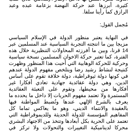
كثيرة، أبرزها عند حركة النهضة بزعامة عبده وعبد
الرازق كما رأينا سلفا.
مُجمل القول:
في النهاية يعتبر منظور الدولة في الإسلام السياسي
مزيجا بين ما انتجته التجربة السياسية عند المسلمين عبر
14 قرنا، وبين ما أفرزته المحاولات التنظيرية خلال هذه
الفترة، كما تعتبر حركة الاخوان المسلمين نسخة سياسية
وحركية للحركة الوهابية التي أحيت هذا المنظور وظهرت
كنتيجة لنشاط رشيد رضا ويتلخص مفهوم الدولة عندهم
في كونها دولة ثيوقراطية، دولة خلافة تقوم على أساس
الدين، وهي دولة عقائدية جهادية تعادي أفكارا غير
أفكارها من محيطها، وتقوم على التعبئة العقائدية
المستمرة ولا تعتمد مفهوم الحريات إلا داخل ما يحدده ما
يعرف بالشرع الإلهي عندها وتُضبط المواطنة فيها
بالعقيدة والانتماء الديني، وهو ما يعاكس تماما كل
المفاهيم المؤسسة للدولة الحديثة وللديموقراطية التي
تعتمد على الحرية بكل أبعادها وتتخذ من الاجتهاد البشري
محركا لديناميكية التغييرات والتحولات ولا تركز في