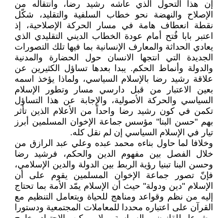
إن هذا التحول الذي عاشه رشيد رضا، وانتقاله من
الإصلاح والنهضة نحو خطاب السلفية والتقليد، شكّل
نقطة انعطاف هامة في مسار الحركة الإصلاحية، إذ
اعتبر بابا فُتح أمام عودة الخطاب الديني التقليدي الذي
يعادي الحداثة والمعارف الإنسانية بما فيها تلك التصورات
الجديدة التي انتجها الانسان حول الحضارة والمدنية
والدولة وأنماط الحكم. يبدا بعدها تساؤل الكثيرين عن
علاقة رشيد رضا بالإسلام السياسي، ولماذا يؤخذ اسمه
بعين الاعتبار من قبل دارسي مسار وتطور الإسلام
السياسي والحركة الأصولية، والإجابة عن هذا التساؤل
تكمن في كون رشيد رضا واحداً من الأعلام الذين تأثر
بهم "حسن البنا" مؤسس جماعة الإخوان المسلمين أبرز
تيار في الإسلام السياسي إن لم نقل كله.
وخلافا لما حاول بناءه محمد عبده وعلي عبد الرازق من
خلال الفصل بين مفهوم الدين والحكم، فرشيد رضا
وحسن البنا تبنيا رؤية الربط بين الدولة والدين الإسلامي،
فإنّ تصور جماعة الإخوان المسلمين يقوم على أن
الإسلام "دين ودولة" حيث أن الإسلام يمّد الأمة بما تحتاج
إليه من نظم وقواعد ومناهج للحياة ويتعامل التنظيم مع
القرآن على اعتباره محددا للمعاملات المجتمعية ودستورا