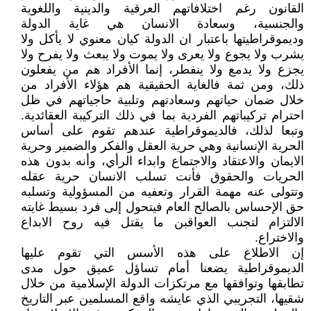
القانون رغم اختلافاتهم العرقية والدينية واللغوية
والجنسية، وسعادة الانسان هي غاية الدولة
وديموقراطيتها باعتبار ان الدولة كيان معنوي لا يأكل ولا
يشرب ولا يجوع ولا يعرى ولا يموت ولا يبعث ولا يفرح ولا
يجزع ولا يدمع ولا ينفطر، إنما الأفراد هم من يفعلون
ذلك، ومن ثمة فالغاية الحقيقية هم هؤلاء الأفراد من
خلال ضمان حياتهم وسعادتهم وتلبية حاجياتهم في ظل
احترام تركيباتهم الفردية بما في ذلك التركيبة العقائدية.
وتبعا لذلك، فالديموقراطية عندهم تقوم على أساس
الحرية الإنسانية وهي حرية العقل والفكر والضمير وحرية
الايمان والاعتقاد والاجتماع وابداء الرأي، وأنه بدون هذه
الحريات والحقوق فأنت تسلب الانسان حرية عقله
وتتولى عنه مهمة القرار وتعفيه من المسؤولية وتسلبه
حق الإحساس بالصالح العام فيتحول إلى فرد بسيط غايته
الالتزام لتجنب العواقبن ما يقتل فيه روح الابداع
والاختراع.
إن الاطلاع على هذه الأسس التي تقوم عليها
الديموقراطية يضعنا أمام تساؤل عميق حول مدى
تطابقها وتوافقها مع مرتكزات الدولة الإسلامية من خلال
شقيها، التجريبي الذي عايشه واقع المسلمين عبر التاريخ