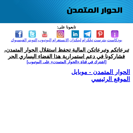
تابعونا على:
بودكاست
بنترست
تيلكرام
لينكدإن
الانستغرام
اليوتيوب
التويتر
الفيسبوك
تبرعاتكم وتبرعاتكن المالية تحفظ استقلال الحوار المتمدن،
فشاركونا في دعم استمرارية هذا الفضاء اليساري الحر
[اشترك في قناة ‫«الحوار المتمدن» على اليوتيوب]
الحوار المتمدن - موبايل
الموقع الرئيسي