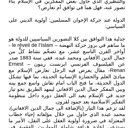
والتنظيري الذي حاول بعض المفكرين في الإسلام بناء
تصور عنه، فهل هما في توافق أم تعارض؟
الدولة عند حركة الإخوان المسلمين: أولوية الديني على
السياسي:
جدلية هذا التوافق بين كلا التصورين السياسيين للدولة هو
ما ساهم في بروز حركة النهضة – le réveil de l’Islam -
أواخر القرن التاسع عشر، مع تضخّم نشاط كلٍّ من
جمال الدين الأفغاني ومحمد عبده، ففي سنة 1883 صدر
عن الفيلسوف الفرنسي ايرنست رينون – Ernest
Renan- مقال يعرض فيه الرجل تعارض الإسلام مع
مبادئ العلم والحضارة الإنسانية الحديثة، بما فيها تشكل
الدول الحديثة، ما فتح الباب امام نقاش واسع جمع بينه
وبين المفكر جمال الدين الافغاني ليمهد الطريق نحو تيار
جديد في الإسلام يعيد الى العقل دوره داخل منظومة
التفكير الاسلامية بعد جمود لقرون.
لقد تزعم هذا التيار (بالإضافة الى جمال الدين الافغاني)،
محمد عبده الذي حاول من خلال مؤلفاته إحياء خطاب
المعتزلة في ضرورة أولوية العقل على النقل، الأمر ما
يستدعي إعادة قراءة شاملة للمواريث الفقهية في