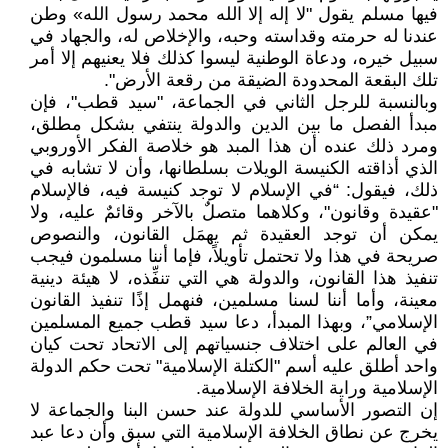
فيها مسلم يقول "لا إله إلا الله محمد رسول الله» وطن
عندنا له حرمته وقداسته وحبه، والإخلاص له، والجهاد في
سبيل خيره، ودعاة الوطنية ليسوا كذلك فلا يعنيهم إلا أمر
تلك البقعة المحدودة الضيقة من رقعة الأرض".
وبالنسبة للرجل الثاني في الجماعة، "سيد قطب"، فإن
مبدأ الفصل ما بين الدين والدولة ينتفي بشكل مطلق،
ومرد ذلك عنده أن هذا المبد هو خلاصة الفكر الأوروبي
الذي أذاقته الكنيسة الويلات بسلطانها، وأن لا تشابه في
ذلك، فيقول: “في الإسلام لا توجد كنيسة فيه، فالإسلام
"عقيدة وقانون"، وكلاهما متصلٌ بالآخر وقائمٌ عليه، ولا
يمكن أن توجد العقيدة ثم يهمَل القانون، والنصوص
صريحة في هذا ولا تحتمل تأويلاً، فإما أننا مسلمون فيجب
تنفيذ هذا القانون، والدولة هي التي تنفِّذه، لا هيئة دينية
معينة، وأما أننا لسنا مسلمين، فنهمل إذًا تنفيذ القانون
الإسلامي”، وبهذا المبدأ، دعا سيد قطب جميع المسلمين
في العالم على اختلاف جنسياتهم إلى الاتحاد تحت كيان
واحد أطلق عليه أسم "الكتلة الإسلامية" تحت حكم الدولة
الإسلامية وراية الخلافة الإسلامية.
إن التصور الأساسي للدولة عند حسن البنا والجماعة لا
يخرج عن نطاق الخلافة الإسلامية التي سبق وأن دعا عبد