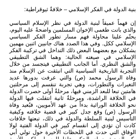
بنية الدولة في الفكر الإسلامي – خلافةٌ ثيوقراطية:
إن فهماً عميقاً لبنية الدولة في نظر الإسلام السياسي
والذي باتت طغمى الإخوان المسلمين واضحةً عليه اليوم،
يحتّم علينا محاولة فهم مسار تطور الفكر السياسي
الإسلامي ككل. وفي هذا الصدد هناك جانبين اثنين مهمين
يشكلان مع بعضهما البعض ذلك التداخل في تركيبة الفكر
الإسلامي في صيغته الحالية: وهما الشق التطبيقي
والشق النظري. أما الجانب التطبيقي فيتجسد من خلال
التجربة التاريخية السياسية التي انبثقت عن الإسلام منذ
وفاة الرسول محمد (ص) والتي عرفت بدورها عديد
التغيرات والتطورات، وهي تجربة تنقسم إلى مرحلتين
هامتين تبعا للبعد الزمني فيها، مرحلةٌ أولى حصرت الدولة
في الخلافة الراشدة، ومرحلةٌ ثانية انتقلت فيها الدولة
نحو الخلافة الوراثية بدءاً من عهد الأمويين، فبُعيد وفاة
الرسول (ص) وقع جدل كبير في قضية خلافته وكيفية
التأسيس لبنية السلطة والدولة في ذلك، تبعتها خلافات
كادت أن تؤدي إلى انقسام كبير في الدولة الفتية لولا
الوفاق التي حدث في اللحظات الأخيرة حول تولي أبي