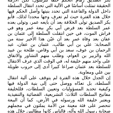
بكر الصديق زمام الحكم خلفا للرسول، لكن الأزمة
الحقيقة تمثلت أساسًا في الآلية التي تحدد انتقال السلطة
داخل الدولة والقاعدة التي تحدد بنيتها وأصل الحكم فيها
خلال هذه الفترة حيث لم تعرف وجها محددا لذلك، فأبو
بكر الصديق تولى الخلافة بعد أن بايعه عمر، وتولى بعده
عمر السلطة بعد فرض أبي بكرٍ بيعة عمر وهو في
فراش الموت، في حين انتقلت السلطة إلى عثمان بن
عفان بعد وفاة عمر بعد أن عيّن هذا الأخير ستة من
الصحابة: علي بن أبي طالب، عثمان بن عفان، عبد
الرحمان بن عوف، سعد بن أبي وقاص، طلحة بن عبيد
الله والزبير بن العوام، وطلب منهم التشاور والاتفاق
على واحد منهم خليفة له، في الوقت الذي عرف الانتقال
للسلطة بعد عثمان صراعا كبيرا أدى إلى حروب طويلة
بين علي ومعاوية.
إن الجدل خلال هذه الفترة لم يتوقف على آلية انتقال
السلطة، بل تعدّاه ووصل حتى إلى بنية الدولة فيها
وكيفية تحديد المسؤوليات وتعيين السلطات، فللخليفة
مفاتيح السلطات الثلاث: التشريعية، القضائية والتنفيذية
ويعتبر خليفة الله ورسوله في الأرض، كما أن البيعة
تنحصر على فئة معينة من الأمة يملثون في مجملهم
صحابة رسول الله وآله، فالناس كانوا مطالبين خلال هذه