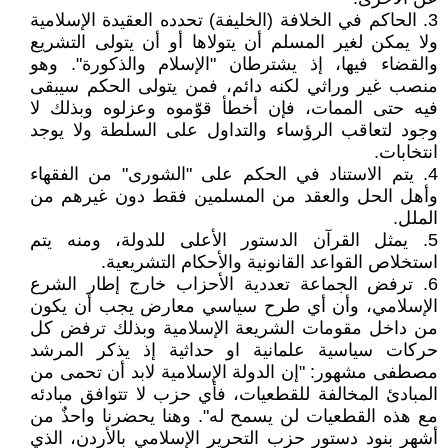
3. الحاكم في الخلافة (الخليفة) تحدده العقيدة الإسلامية
ولا يمكن لغير المسلم أن يتولاها أو أن يتولى التشريع
والقضاء فيها، إذ يشترطان "الإسلام والذكورة". وهو
منصب غير وراثي لكنه دائم، فمن يتولى الحكم سيبقى
فيه حتى الممات، فإن أخطأ قوّموه وعزلوه وبذلك لا
وجود لتعاقب الرؤساء والتداول على السلطة ولا يوجد
انتخابات.
4. يتم الاستناد في الحكم على "الشورى" من الفقهاء
وأهل الحل والعقد من المسلمين فقط دون غيرهم من
الملل.
5. يمثل القرآن الدستور الأعلى للدولة، ومنه يتم
استخلاص القواعد القانونية والأحكام التشريعية.
6. ترفض الجماعة تعددية الأحزاب خارج إطار الشرع
الإسلامي، وأن أي طرح سياسي معارض يجب أن يكون
من داخل مقومات الشريعة الإسلامية وبذلك ترفض كل
حركات سياسية علمانية او حداثية إذ يذكر المرشد
مصطفى مشهور: "إن الدولة الإسلامية لابد أن تحمى من
المبادئ المخالفة للقطعيات، فأي حزب لا تتوافق مبادئه
مع هذه القطعيات لن يسمح له". وهنا يحضرنا واحذٌ من
أشهر بنود دستور حزب التحرير الإسلامي بالأردن، الذي