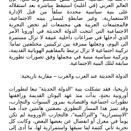
العالم العربي (في أغلبه) استيقظ مباشرة بعد استقلاله
على بنية سياسية محددة سلفاً من قبل الإدارة
الاستعمارية، وغير ضابطةٍ لمسار بنيته الاجتماعية،
فالمجتمعات العربية هي مجتمعات لم تخض التجربة
الاجتماعية التي انتجت الدولة الحديثة في أوروبا الأمر
الذي أدخلها في صراعات داخلية عنيفة لا تزال مستمرة
الى اليوم، وجعلتها ممزقة بين تركيبتين مختلفتين تماما:
تركيبة اجتماعية لا تزال ترتبط بالمفاهيم الهوياتية القديمة،
وتركيبة سياسية مبنية في مجملها وفق تصورات تطورية
سابقة لتلك البنية الاجتماعية.
الدولة الحديثة عند العرب والغرب – مقاربة تاريخية:
تاريخيا، فقد تشكلت بنية "الدولة الحديثة" تبعا لتطورات
أوروبية بحتةٍ، بدأت منذ عهد اليونان القديمة ورافقتها
تطورات اجتماعية واقتصادية بمرور السنوات والتجارب،
وقد تميز هذا المسار التطوري بصفتين هامتين جداً، هما
"الاستمرارية" و"التراكمية"، فالتجارب الأوروبية لم تكن
يوماً في معزل أو انفصال عن بعضها البعض، وكانت كل
تجربة تأتي كتتمة لما سبقها واستمرارية لها، ما أدى إلى