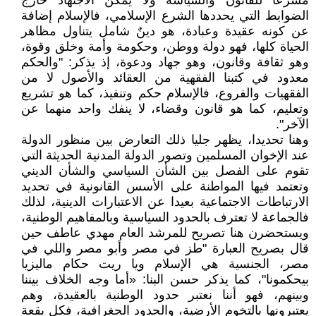
مشرعا للقانون والسياسة ولا يمكن الاجتهاد خارج
الضوابط التي يحددها الشرع الإسلامي، فالإسلام إضافة
عن كونه عقيدة وعبادة، هو دينٌ شامل يتناول مظاهر
الحياة كلها، فهو دولة ووطن، وحكومة وأمة وخلق وقوة،
وهو ثقافة وقانون، وهو جهاد ودعوة، إذ يذكر: "والحكم
معدود في كتبنا الفقهية من العقائد والأصول لا من
الفقهيات والفروع، فالإسلام حكم وتنفيذ، كما هو تشريع
وتعليم، كما هو قانون وقضاء، لا ينفك واحد منهما عن
الآخر".
وهنا تحديدا، يظهر جليا ذلك التعارض بين منظور الدولة
عند الإخوان المسلمين وتصور الدولة المدنية الحديثة التي
تقوم على الفصل بين الشأن السياسي والشأن الديني
وتعتمد فيها المواطنة على الأسس القانونية في تحديد
الارتباطات الاجتماعية بعيدا عن الاعتبارات الدينية، لذلك
فالجماعة لا تعترف بالحدود السياسية وبالمفاهيم الوطنية،
ويستحضرن هنا تصريح للمرشد العام مهدي عاطف حين
قال بصريح العبارة "طز في مصر وأبو مصر واللي في
مصر، الجنسية هي الإسلام ويا ريت حكام ماليزيا
بيحكمونا"، كما يذكر حسن البنا: «أما وجه الخلاف بيننا
وبينهم، فهو أننا نعتبر حدود الوطنية بالعقيدة، وهم
يعتبرونها بالتخوم الأرضية، والحدود الجغرافية، فكل بقعة