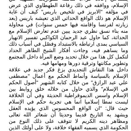
الإسلام، ووافقه في ذلك رفاعة الطهطاوي الذي عرض
في مؤلفه "الابريز في تلخيص باريس" كيف أن غاية
الإسلام هو ذلك الواقع الحداثي الذي تعيشه باريس (بعد
زيارته لفرنسا واقامته فيها خمس سنوات) في محاولة
منه بناء نسق نظري جديد يبين عدم تعارض الإسلام مع
الحداثة، كما حاول عبد الرحمان الكواكبي تفسير الانهيار
السياسي بمدى ارتباطه بالاستبداد وفصّل في أسباب ذلك
وما يساهم فيه، وجاءت أفكار الشيخ الطاهر الحداد
لتكمل كل هذا من خلال تحديد وضع المرأة داخل المجتمع
وتطوير مكانتها وترقية دورها ومهامها فيه.
داخل هذا النقاش التجديدي بزغ فكر جديد في علاقة
الإسلام بالسياسة وأنماط الحكم مع أعمال "مصطفى
علي عبد الرازق" من خلال كتابه الشهير "أصول الحكم
في الإسلام" والذي حاول من خلاله خلق روابط بين
الإسلام واسس الديموقراطية الحديثة وفي أن الخلافة
ليست نمطا إسلاميا انما هي تجربة حكم في الإسلام
حيث قال: "ان الواقع المحسوس الذي يؤيده العقل
ويشهد به التاريخ قديما وحديثا أن شعائر الله تعالى
ومظاهر دينه الكريم لا تتوقف على ذلك النوع من
الحكومة الذي يسميه الفقهاء خلافة، ولا على أولئك الذين