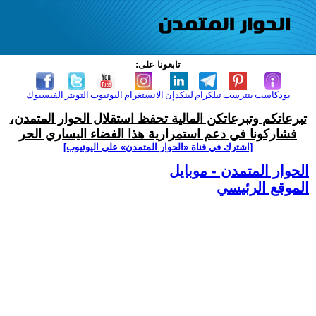
تابعونا على:
بودكاست
بنترست
تيلكرام
لينكدإن
الانستغرام
اليوتيوب
التويتر
الفيسبوك
تبرعاتكم وتبرعاتكن المالية تحفظ استقلال الحوار المتمدن،
فشاركونا في دعم استمرارية هذا الفضاء اليساري الحر
[اشترك في قناة ‫«الحوار المتمدن» على اليوتيوب]
الحوار المتمدن - موبايل
الموقع الرئيسي