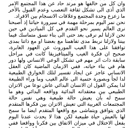
وان كل من خالفها هو مرتد حاد عن هذا المجتمع الامر
الذي أذى الى تشكل ثقافة التعصب وعدم القبول بالأخر
ما زعزع وحدة المجتمع وعلاقات الانسجام بين الافراد.
نحن نمر اليوم بمرحلة مهمة في سيرورة حياتنا إذ أصبحنا
نرى العالم يسير نحو التقدم في كل الميادين في حين
نحن لازلنا لم نرقى بعد حتى الى بناء نسق متماسك فيما
بيننا ولازلنا نربط مدى تفاهمنا مع بعضنا او مع ذاتنا بمدى
توافقنا على هذا الغيب الموروث عن العهود الغابرة،
صحيح ان فكرة الغيب والميتافيزيقا كانت في مراحل
سابقة ذات اثر مهم في تشكل الوعي الانساني ولها دور
هام في بناء حياته، ففي الازمان الماضية كان العقل
الانساني عاجز عن ايجاد تفسير لتلك الخوارق الطبيعية
لدا لجأ وبصورة حتمية الى عالم الغيب وما وراء الطبيعة
لدا يمكن القول ان الانسان البدائي عاش نوعا من الاتزان
الطبيعي بين معتقداته البدائية وواقعه البدائي وهو ما
سمح له بأن يعيش حالة طبيعية وهي نفس حالة
المجتمعات الغربية التي تعيش الاتزان بين فكرها المتقدم
الذي يتوافق ويتماشى مع واقعها المتقدم ايضا ما سمح
لها بالعيش حياة طبيعية لكن هذا لا يحدث عندنا اليوم
بفعل الاختلال في ميزان الاتفاق بين فكرنا وواقعنا ففي