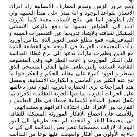
ومع مرور الزمن وتقدم المعارف الانسانية زاد ادراك
الانسان بقواعد الوجود و انه مبني على مبدأ السببية وان
كل الظواهر انما هي نتائج لأسباب معينة كلما تكررت
ادت الى الظواهر نفسها ما دفع بالوعي الانساني
المشكل لثقافته بالابتعاد تدريجيا عن التفسيرات الغيبية و
الميتافيزيقية، فمع مطلع عصر التنوير الذي بدأ من أوروبا
بدأت المجتمعات الغربية في التوجه نحو القطيعة التامة
مع الدين وظهرت تيارات تدعوا الى نزع غطاء القداسة
على الفكر الموروث و اعادة النظر فيه وفي المنظومة
الثقافية السائدة والتي طغى عليها الفكر المسيحي الذي
سيطر و لعهود كثيرة على مقاليد الحكم و الفكر فيها ما
نتج عنه الكثير من المآسي و الكوارث الانسانية، وبفضل
هذه المراجعات نرى الحضارة الغربية اليوم تبني دعائمها
على الحريات الفردية بما فيها الحرية العقائدية للأفراد بما
يكفل تحقيق المنافع للإنسانية جمعاء في ظل التعايش و
التقارب بين الافراد على اختلاف اعراقهم و معتقداتهم.
وللأسف فان اخضاع الأفكار الموروثة المشكلة للثقافة
في مجتمعنا للنقد و التجديد لم تجد طريقها الى النور
اليوم اذ لازالت مجتمعاتنا تنظر بعين القداسة الى كل ما
جاء به الأولون من أفكار واسبغت عليها نوعا من القداسة