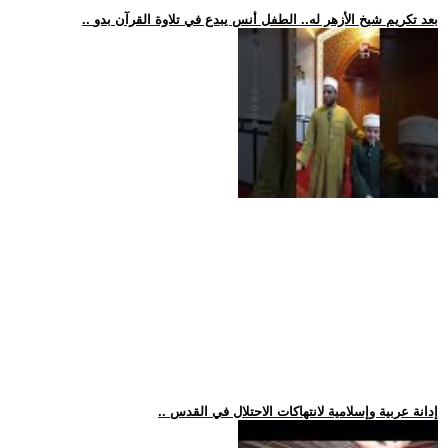
.. بعد تكريم شيخ الأزهر له.. الطفل أنس يبدع في تلاوة القرآن بدو
.. إدانة عربية وإسلامية لانتهاكات الاحتلال في القدس