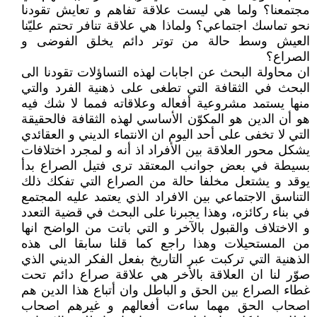
مجتمعنا؟ ولما هي ليست علاقة تفاهم و تعايش تقودنا
نحو تماسك اجتماعي؟ ولماذا هي علاقة تنافر تحتم عليّنا
العيش وسط حالة من توتر دائم يخلق الفوضى و
الصراع؟
ان محاولة البحث عن اجابات لهذه التساؤلات تقودنا الى
البحث في الثقافة التي تطغى على ذهنية الفرد والتي
منها يستمد مشروعية أفعاله وعلاقاته فمما لا شك فيه
هو أن الدين هو المكوّن الأساسي لهذه الثقافة فالحقيقة
التي لا تخفى على أحد اليوم ان الانتماء الديني و العقائدي
يشكل محور العلاقة بين الأفراد اذ أنه و لمجرد اختلافات
بسيطة في بعض جوانب المعتقد ترى فتيل الصراع بدأ
يوقد و يشتعل مخلفا حالة من الصراع التي تفكك ذلك
التناسق الاجتماعي بين الافراد الذي يعتمد عليه المجتمع
في بناء ركائزه، وهذا يجبرنا على البحث في قضية التعدد
و الاختلاف والقبول بالآخر و التي باتت من الواضح انها
من المستحيلات وهذا راجع كما قلنا سابقا الى هذه
الذهنية التي تركبت عبر التاريخ بفعل الفكر الديني الذي
صوّر لنا ان العلاقة بالأخر هي علاقة صراع دائم تحت
غطاء الصراع بين الحق و الباطل وان أتباع هذا الدين هم
اصحاب الحق مهما ساءت أفعالهم و غيرهم اصحاب