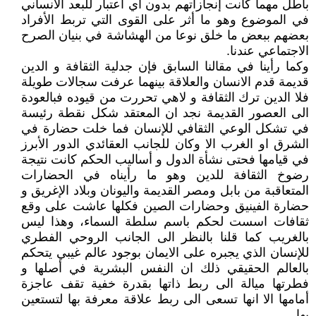
باطل مهما كانت إنجازاتهم بدون اي اعتبار للبعد الانساني
في الموضوع وهو ما أثر على القوى التي تربط الأفراد
بعضهم ببعض ما خلق نوعا من الهشاشة في بنيان الصرح
الاجتماعي عندنا.
وكما رأينا في مقالنا السابق فإن جدلية الثقافة و الدين
قديمة قدم الانسان والعلاقة بينهما عرفت سجالات طويلة
فلا الدين ترك الثقافة و لاهي تحررت من قيوده فبالعودة
الى العصور القديمة نجد ان المعتقد شكل نقطة رئيسة
في تشكل الوعي الثقافي للإنسان فما خلت حضارة في
الشرق او الغرب الا وكان للجانب العقائدي الدور الأبرز
في قيامها فحتى نشأة الدول و أساليب الحكم كانت نتيجة
رضوخ الثقافة للدين وهو ما رأيناه في الحضارات
المتعاقبة من بابل ومصر القديمة واليونان وبلاد الإغريق و
حضارة الفينيق وحضارات الصين فكلها عاشت على وقع
ثقافات اسست لحكم باسم سلطة السماء، وهذا ليس
بالغريب كما قلنا بالنظر الى الجانب الروحي الفطري
للإنسان الذي يجبره على الايمان بوجود عالم غيبي يتحكم
بالعالم الحقيقي ذلك ان النفس البشرية في أصلها و
فطرتها ميالة الى ربط ذاتها بقدرة خفية تقف عاجزة
أمامها الا انها تسعى الى ربط علاقة معرفة بها لتستعين
بها.