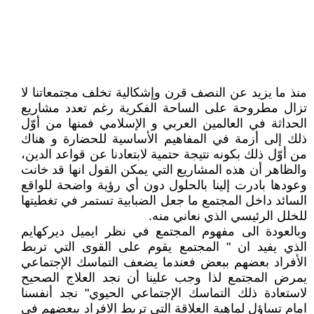
منذ ما يزيد عن النصف قرن وإشكالية تخلف مجتمعاتنا لا
تزال مطروحة على الساحة الفكرية رغم تعدد مشاريع
الحداثة في العالمين العربي و الإسلامي فمنها من أوّل
ذلك إلى أزمة في المفاهيم الأساسية للحضارة و هناك
من أوّل ذلك بكونه نتيجة حتمية لابتعادنا عن قواعد الدين،
والظاهر أن هذه المشاريع التي يمكن القول انها قد خانت
وعودها بادرت إلينا بالحلول دون أي رؤية واضحة للواقع
السائد داخل المجتمع ما جعل الضبابية تستمر في تغطيتها
للخلل الرئيسي الذي نعاني منه.
وبالعودة الى مفهوم المجتمع في نظر ايميل ديركهايم
الذي يفيد ان " المجتمع يقوم على القوى التي تربط
الأفراد بعضهم ببعض فعندما يضعف التماسك الإجتماعي
يمرض المجتمع لذا وجب علينا أن نجد العلاج الصحيح
لاستعادة ذلك التماسك الإجتماعي الحيوي" نجد أنفسنا
امام تساؤل لماهية العلاقة التي تربط الافراد ببعضهم في