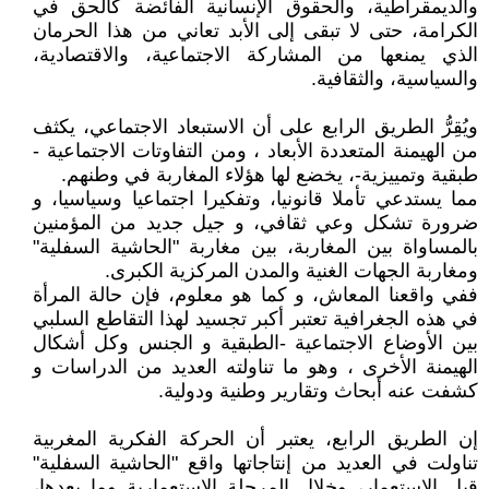
والديمقراطية، والحقوق الإنسانية الفائضة كالحق في
الكرامة، حتى لا تبقى إلى الأبد تعاني من هذا الحرمان
الذي يمنعها من المشاركة الاجتماعية، والاقتصادية،
والسياسية، والثقافية.
ويُقِرُّ الطريق الرابع على أن الاستبعاد الاجتماعي، يكثف
من الهيمنة المتعددة الأبعاد ، ومن التفاوتات الاجتماعية -
طبقية وتمييزية-، يخضع لها هؤلاء المغاربة في وطنهم.
مما يستدعي تأملا قانونيا، وتفكيرا اجتماعيا وسياسيا، و
ضرورة تشكل وعي ثقافي، و جيل جديد من المؤمنين
بالمساواة بين المغاربة، بين مغاربة "الحاشية السفلية"
ومغاربة الجهات الغنية والمدن المركزية الكبرى.
ففي واقعنا المعاش، و كما هو معلوم، فإن حالة المرأة
في هذه الجغرافية تعتبر أكبر تجسيد لهذا التقاطع السلبي
بين الأوضاع الاجتماعية -الطبقية و الجنس وكل أشكال
الهيمنة الأخرى ، وهو ما تناولته العديد من الدراسات و
كشفت عنه أبحاث وتقارير وطنية ودولية.
إن الطريق الرابع، يعتبر أن الحركة الفكرية المغربية
تناولت في العديد من إنتاجاتها واقع "الحاشية السفلية"
قبل الاستعمار، وخلال المرحلة الاستعمارية وما بعدها،