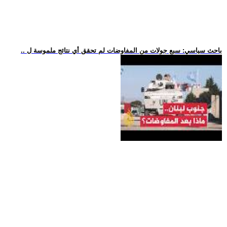
.. باحث سياسي: سبع جولات من المفاوضات لم تحقق أي نتائج ملموسة ل