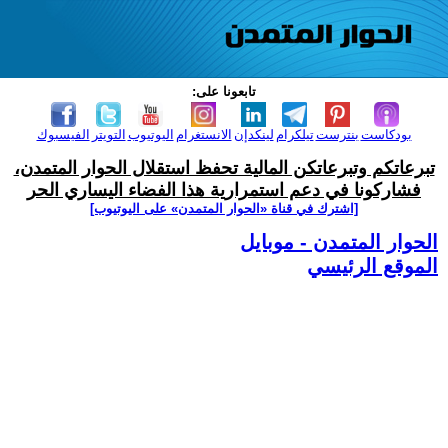
تابعونا على:
بودكاست
بنترست
تيلكرام
لينكدإن
الانستغرام
اليوتيوب
التويتر
الفيسبوك
تبرعاتكم وتبرعاتكن المالية تحفظ استقلال الحوار المتمدن،
فشاركونا في دعم استمرارية هذا الفضاء اليساري الحر
[اشترك في قناة ‫«الحوار المتمدن» على اليوتيوب]
الحوار المتمدن - موبايل
الموقع الرئيسي