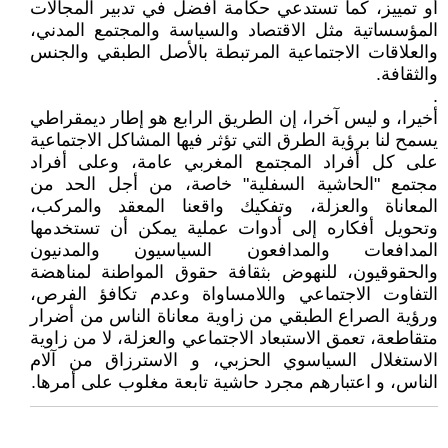
أو تمييز، كما تستدعي حكامة أفضل في تدبير المجالات
المؤسساتية مثل الاقتصاد والسياسة والمجتمع المدني،
والعلاقات الاجتماعية المرتبطة بالأصل الطبقي والجنس
والثقافة.
.
أخيرا، و ليس آخرا، إن الطريق الرابع هو إطار ديمقراطي
يسمح لنا برؤية الطرق التي تؤثر فيها المشاكل الاجتماعية
على كل أفراد المجتمع المغربي عامة، وعلى أفراد
مجتمع "الحاشية السفلية" خاصة، من أجل الحد من
المعاناة والعزلة، وتفكيك واقعنا المعقد والمركب،
وتحويل أفكاره إلى أدوات عملية يمكن أن تستخدمها
المدافعات والمدافعون السياسيون والمدنيون
والحقوقيون، للنهوض بثقافة حقوق المواطنة لمناهضة
التفاوت الاجتماعي واللامساواة وعدم تكافؤ الفرص،
ورؤية الصراع الطبقي من زاوية معاناة الناس من أضرار
متقاطعة، تعمق الاستبعاد الاجتماعي والعزلة، لا من زاوية
الاستغلال السياسوي الحزبي، و الاسترزاق من آلام
الناس، و اعتبارهم مجرد حاشية تابعة مغلوب على أمرها.