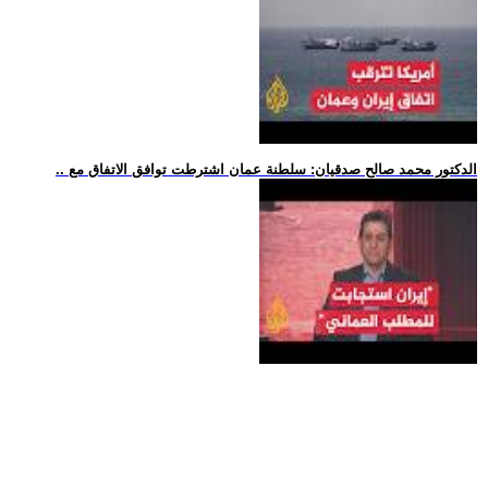
.. الدكتور محمد صالح صدقيان: سلطنة عمان اشترطت توافق الاتفاق مع