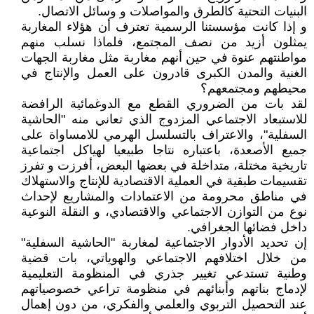
البنيات التحتية كالطرق والمواصلات و وسائل الاتصال.
و إذا كانت مؤسستنا الرسمية تعترف أن هؤلاء المغاربة
يمثلون أزيد من نصف المجتمع، فلماذا نسلب منهم
مواطنتهم عنوة في حين أنهم مغاربة مثل مغاربة الجهات
الغنية والمدن الكبرى قادرون على العمل والإنتاج في
محيطهم ومجتمعهم؟
لقد بات من الضروري القطع مع الدوغمائية الرافضة
للاستبعاد الاجتماعي المزدوج الذي تعاني منه "الحاشية
السفلية"، والاعتراف بالتسلسل الهرمي للامساواة على
جميع الأصعدة، باعتباره نتاجا طبيعيا لهياكل اجتماعية
تاريخية مختلة، متداخلة في بعضها البعض، أفرزت و تفرز
تقسيمات طبقية في العملية الاقتصادية للإنتاج والاستهلاك
في مناطق محرومة من الاعتمادات والمشاريع لإحداث
نوع من التوازن الاجتماعي والاقتصادي، و النقلة النوعية
داخل فضائها الجغرافي.
إن تحديد الأدوار الاجتماعية لمغاربة "الحاشية السفلية"
من خلال اختلافهم الاجتماعي والهوياتي، بات قضية
وطنية تستدعي تغيير جذري في المنظومة التعليمية
لإدماج بناتهم وأبنائهم في منظومة تراعي خصوصياتهم
عند التحصيل التربوي والعلمي والفكري، من دون إهمال