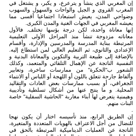
إن المغربي الذي ينشأ و يترعرع، و يكبر، و يشتغل في
المغرب القروي و الجبل والواحات والسهول والسهوب
وضواحي المدن، يعيش استبعادا اجتماعيا أقسى مما
يعيشه المغربي في الجهات الغنية والمدن الكبرى.
إنها معاناة واحدة، لكن درجة بؤسها تختلف. فالأول
معاناته مزدوجة تنشأ منذ المراحل الأولى التعليمية
المرتبطة ببناية المدرسة والمدرسين والإدارة، وأقسام
الإعدادي والثانوي، ثم التعليم العالي لمن استطاع إليه.
بالإضافة إلى طبيعة التربية والتكوين والمعاناة البدنية و
النفسية الناتجة عن الإهمال التلقائي والمتعمد، وكذلك
الشعور ب"الحكرة" من ممارسات ساخرة، وتعابير
وألفاظ جارحة تتعلق باللون أو اللهجة أو اللباس أو الانتماء
الجغرافي، أو بسبب ممارسات بعض العادات والتقاليد
المحلية. و ما ينتج عنها من أشكال تسلطية وتأديبية
وهيمنية يتعرض لها أبناء مغاربة "الحاشية السفلية" خاصة
البنات منهم.
.
إن الطريق الرابع، منذ تأسيسه اختار أن يكون نهجا
للنضال من أجل الاعتراف بالهويات المتعددة والمتغيرة،
الناتجة عن العمليات الديناميكية المرتبطة بالحق في