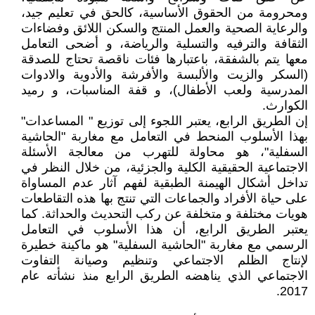
ومحرومة من الحقوق الأساسية، كالحق في تعليم جيد،
والرعاية الصحية والعمل المنتج والسكن اللائق وفضاءات
الثقافة والترفيه والتسلية والرياضة، و أضحى التعامل
معها يتم بالشفقة، باعتبارها فئات ناقصة تحتاج للصدقة
(السكر والزيت والألبسة والأفرشة والأدوية والادوات
المدرسية ولعب الأطفال)، و قفة المناسبات، و رميد
الكوارث.
إن الطريق الرابع، يعتبر اللجوء إلى توزيع " المساعدات"
بهذا الأسلوب المنحط في التعامل مع مغاربة "الحاشية
السفلية"، هو محاولة للتهرب من معالجة الأسئلة
الاجتماعية الحقيقية الكلية والجزئية، من خلال النظر في
تداخل أشكال الهيمنة الطبقية لفهم آثار عدم المساواة
على حياة الأفراد والجماعات التي تنتج بها هذه التقاطعات
هويات مختلفة و متخلفة عن ركب التحديث والحداثة. كما
يعتبر الطريق الرابع، أن هذا الأسلوب في التعامل
الرسمي مع مغاربة "الحاشية السفلية" هو ماكينة خطيرة
لإنتاج الظلم الاجتماعي وتنظيم وصيانة التفاوت
الاجتماعي الذي يناهضه الطريق الرابع منذ نشأته عام
2017.