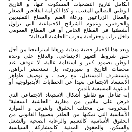
الكامل لتاريخ التضحيات المسكوت عنها، و التاريخ
الوطني النضالي المغيب، و كذا لكرامة الفلاحين الصغار
والعمال الزراعيين ورعاة الغنم والصناع التقليديين
والحرفيين، وعموم الشرائح الاجتماعية التي تزاول
أنشطتها في القطاع الخاص أو في القطاع العمومي
داخل تراب وجغرافية مغرب "الحاشية السفلية".
ويعد هذا الاختيار قضية مبدئية ورهانا استراتيجيا من أجل
خلق شروط التغيير الاجتماعي، والدفاع على وحدة
الوطن بصمود كبير و استقامة عالية، لا تتوقف عند
محطات التاريخ و سيرورته، بل تستحضر الراهن،
وتستشرف المستقبل، مع رصد ، و توصيف ظواهر
الاستبعاد الاجتماعي بعيدا عن الخطابات الأيديولوجية أو
الدعوية المسيسة بالدين.
إنه تفاعل مع تقاطع أشكال الاستبعاد الاجتماعي الذي
فرض على ملايين من مغاربة "الحاشية السفلية"
المحرومة من مختلف الحقوق والفرص و الموارد
الأساسية التي تمكنها من الظفر بنصيبها القانوني من
الحقوق الأساسية كالتعليم والرعاية الصحية والشغل
والسكن، والحقوق المدنية كالمشاركة السياسية