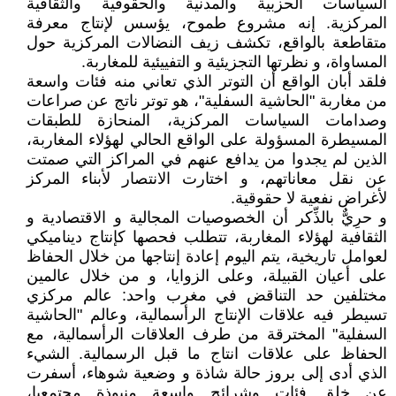
السياسات الحزبية والمدنية والحقوقية والثقافية
المركزية. إنه مشروع طموح، يؤسس لإنتاج معرفة
متقاطعة بالواقع، تكشف زيف النضالات المركزية حول
المساواة، و نظرتها التجزيئية و التفييئية للمغاربة.
فلقد أبان الواقع أن التوتر الذي تعاني منه فئات واسعة
من مغاربة "الحاشية السفلية"، هو توتر ناتج عن صراعات
وصدامات السياسات المركزية، المنحازة للطبقات
المسيطرة المسؤولة على الواقع الحالي لهؤلاء المغاربة،
الذين لم يجدوا من يدافع عنهم في المراكز التي صمتت
عن نقل معاناتهم، و اختارت الانتصار لأبناء المركز
لأغراض نفعية لا حقوقية.
و حرِيٌّ بالذِّكر أن الخصوصيات المجالية و الاقتصادية و
الثقافية لهؤلاء المغاربة، تتطلب فحصها كإنتاج ديناميكي
لعوامل تاريخية، يتم اليوم إعادة إنتاجها من خلال الحفاظ
على أعيان القبيلة، وعلى الزوايا، و من خلال عالمين
مختلفين حد التناقض في مغرب واحد: عالم مركزي
تسيطر فيه علاقات الإنتاج الرأسمالية، وعالم "الحاشية
السفلية" المخترقة من طرف العلاقات الرأسمالية، مع
الحفاظ على علاقات انتاج ما قبل الرسمالية. الشيء
الذي أدى إلى بروز حالة شاذة و وضعية شوهاء، أسفرت
عن خلق فئات وشرائح واسعة منبوذة مجتمعيا،