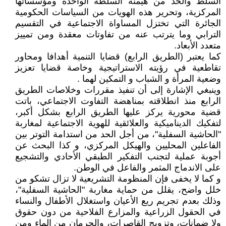
السلط والحد من هيمنة السلطة الواحدة ومؤسساتها
المركزية، وتحرير هذه الهويات من السياسات الحكومية
الجائرة التي تختزل المساواة الاجتماعية في التقسيم
الترابي وما يترتب عنه من تفاوتات معقدة ومن تمييز
متعدد الأبعاد.
كما يعتبر (الطريق الرابع) قضايا التنمية أهدافا ومحاور
تقاطعية في رؤيته الاستراتيجية وخاصة قضايا تعزيز
وضعية المرأة و الشباب و التمكين لهما .
وينبغي الإشارة إلى أن تنفيذ مقررات وخلاصات الطريق
الرابع منذ انطلاقته بمناهضة التفاوت الاجتماعي، باتت
قضية محورية يركز عليها الطريق الرابع بشكل أكبر،
لتفكيك الديناميكية والعلائقية للهوية الاجتماعية لمغاربة
"الحاشية السفلية"، من أجل الحد من استدامة التوتر بين
الفاعلين المحليين والهيكل المركزي، و كذا البحث عن
أجوبة عملية لتجنب التفكير الطبقي الأحادي والتشجيع
على الاندماج المثمر والفاعل في الوطن.
و كما لا يخفى فإن المنظومة التشريعية لا تزال تشكو من
خلل واضح، يقلل من حماية مغاربة "الحاشية السفلية"،
وذلك بعدم تجريم ريع الأعيان واستغلال الأطفال والنساء
في الحقول الزراعية والمزارع الفلاحية من دون حقوق
ولا ضمانات، وتزويج القاصرات، والحرمان من الماء ومن