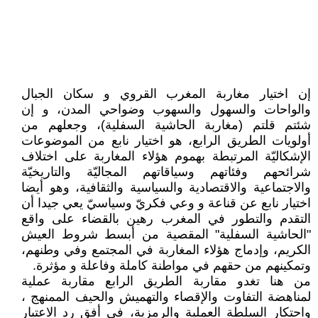
إن اختيار مغاربة المغرب القروي و سكان الجبال
والواحات والسهول والسهوب وضواحي المدن، و إن
شئتم قلتم (مغاربة الحاشية السفلية)، وجعلهم من
أولويات الطريق الرابع، هو اختيار نابع من الموضوعات
الإشكاليّة المرتبطة بهموم هؤلاء المغاربة على اختلاف
شرائحهم وفئاتهم وسياقاتهم المجاليّة والتاريخيّة
والاجتماعية والاقتصادية والسياسية والثقافية، وهو أيضا
اختيار نابع عن قناعة و وعي فكريّ وسياسيّ يعي جيدا أن
التقدم والتطور في المغرب رهين بالقضاء على واقع
"الحاشية السفلية" المقصية من أبسط شروط العيش
الكريم، وإدماج هؤلاء المغاربة في المجتمع وفي وطنهم،
وتمكينهم من حقهم في مواطنة كاملة وفاعلة و مؤثرة.
من هنا تغدو مقاربة الطريق الرابع مقاربة عملية
لمناهضة التفاوت والإقصاء والتهميش والحيف الممنهج ،
واحتكار السلطة العملية والرمزية، في أفق رد الاعتبار