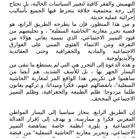
التهميش والفقر كافية لتغيير السياسات الحالية، بل تحتاج
إلى رجة مجتمعية خلاقة ينخرط فيها الجميع بأساليب
إجرائية عملية حديثة.
و من هذا المنظور، فإن ما يطرحه الطريق الرابع، هو
قضية تحرر مغاربة "الحاشية السفلية" ، و تخليصهم من
قيود التمييز الاجتماعي، الذي بسببه يعاني هؤلاء من
التفرقة ومن الانتماء الفئوي المبني على الفوارق
الاجتماعية والمادية والجغرافية وحتى العقائدية
والأيديولوجية.
و هذه الدعوة إلى التحرر هي التي لم يستطع ما تبقى من
اليسار الجهر بها ، بل للأسف الشديد، هم أيضا من
ساهموا في تكريس هذا الواقع المر لمغاربة "الحاشية
السفلية"، بانفصالهم عنهم، فكرا وميدانا، و تركهم يعانون
ظلما مزدوجا: ظلم الطبيعة والجغرافية، وظلم التمييز
الاجتماعي المجحف.
إن الطريق الرابع، ينحاز سياسيا إلى اليسار المواطن
المغربي فكرا و ممارسة، و يهدف إلى إقرار العدالة
الاجتماعية و بلورة أنظمة خاصة بمناهضة التمييز
الاجتماعي، وتحرير مغاربة "الحاشية السفلية" من قبضة