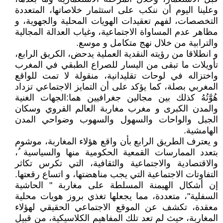
وعلينا اليوم أن ننكب على استثمار خلاصاتها، المتعددة
التخصصات، لفهم تعقيدات الهويات المحلية والجهوية، و
مظاهر عدم المساواة الاجتماعية، وغياب العدالة المجالية
والترابية من خلال نهج متكامل و موسع.
و انطلاقا من رؤيته النقدية العملية يدحض، الكريق الرابع،
تأويلات ما تبقى من اليسار للصراع الطبقي في المغرب
واختزاله في لوحات تقليدانية، منقولة لا تمت للواقع
المغربي بصلة، كما يؤكد على أن التمايز الاجتماعي تزداد
هُوَّتُهُ كذلك بين مجالين جغرافيين هما:الجهات الغنية
والمدن الكبرى و مغرب مغاربة العالم القروي وسكان
الجبل والواحات والسهول والسهوب وضواحي المدن
الهامشية.
و يعترف الطريق الرابع بأن واقع هؤلاء المغاربة، موشوم
بتعدد الممارسات القمعية الحكومية منها والسياسية ُ،
والاقتصادية والاجتماعية والثقافية، التي تكرس تكاثر
التفاوتات الاجتماعية التي يجب مناهضتها، و اتساع رقعتها.
إن أشكال الهيمنة المسلطة على مغاربة " الحاشية
السفلية"، متعددة، مما يجعلها تغذي بروز هويات محلية
معقدة، تكشف عن الموقع الاجتماعي الحقيقي لهؤلاء
المغاربة، حيث لم تعد تلك المفاهيم الكلاسيكية، من قبيل