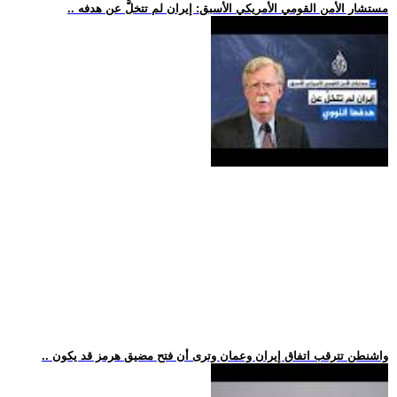
.. مستشار الأمن القومي الأمريكي الأسبق: إيران لم تتخلَّ عن هدفه
.. واشنطن تترقب اتفاق إيران وعمان وترى أن فتح مضيق هرمز قد يكون