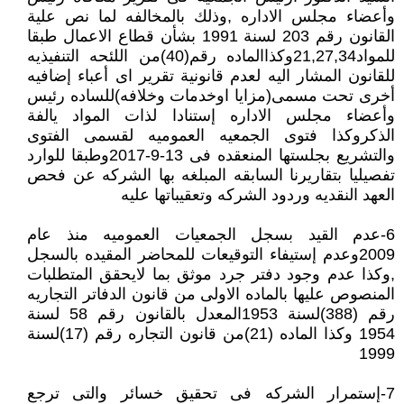
وأعضاء مجلس الاداره ,وذلك بالمخالفه لما نص علية
القانون رقم 203 لسنة 1991 بشأن قطاع الاعمال طبقا
للمواد21,27,34وكذاالماده رقم(40)من اللئحه التنفيذيه
للقانون المشار اليه لعدم قانونية تقرير اى أعباء إضافيه
أخرى تحت مسمى(مزايا اوخدمات وخلافه)للساده رئيس
وأعضاء مجلس الاداره إستنادا لذات المواد يالفة
الذكروكذا فتوى الجمعيه العموميه لقسمى الفتوى
والتشريع بجلستها المنعقده فى 13-9-2017وطبقا للوارد
تفصيليا بتقاريرنا السابقه المبلغه بها الشركه عن فحص
العهد النقديه وردود الشركه وتعقيباتها عليه
6-عدم القيد بسجل الجمعيات العموميه منذ عام
2009وعدم إستيفاء التوقيعات للمحاضر المقيده بالسجل
,وكذا عدم وجود دفتر جرد موثق بما لايحقق المتطلبات
المنصوص عليها بالماده الاولى من قانون الدفاتر التجاريه
رقم (388)لسنة 1953المعدل بالقانون رقم 58 لسنة
1954 وكذا الماده (21)من قانون التجاره رقم (17)لسنة
1999
7-إستمرار الشركه فى تحقيق خسائر والتى ترجع