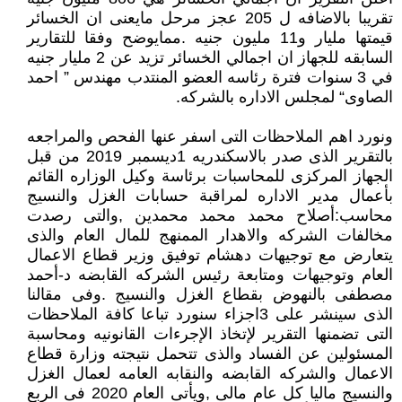
تقريبا بالاضافه ل 205 عجز مرحل مايعنى ان الخسائر
قيمتها مليار و11 مليون جنيه .ممايوضح وفقا للتقارير
السابقه للجهاز ان اجمالي الخسائر تزيد عن 2 مليار جنيه
في 3 سنوات فترة رئاسه العضو المنتدب مهندس ” احمد
الصاوى“ لمجلس الاداره بالشركه.
ونورد اهم الملاحظات التى اسفر عنها الفحص والمراجعه
بالتقرير الذى صدر بالاسكندريه 1ديسمبر 2019 من قبل
الجهاز المركزى للمحاسبات برئاسة وكيل الوزاره القائم
بأعمال مدير الاداره لمراقبة حسابات الغزل والنسيج
محاسب:أصلاح محمد محمد محمدين ,والتى رصدت
مخالفات الشركه والاهدار الممنهج للمال العام والذى
يتعارض مع توجيهات دهشام توفيق وزير قطاع الاعمال
العام وتوجيهات ومتابعة رئيس الشركه القابضه د-أحمد
مصطفى بالنهوض بقطاع الغزل والنسيج .وفى مقالنا
الذى سينشر على 3اجزاء سنورد تباعا كافة الملاحظات
التى تضمنها التقرير لإتخاذ الإجرءات القانونيه ومحاسبة
المسئولين عن الفساد والذى تتحمل نتيجته وزارة قطاع
الاعمال والشركه القابضه والنقابه العامه لعمال الغزل
والنسيج ماليا كل عام مالى ,ويأتى العام 2020 فى الربع