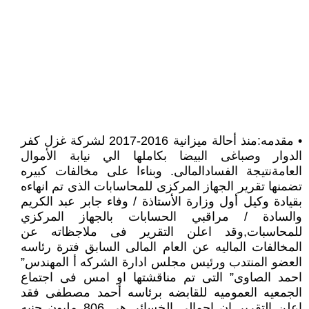
• مقدمه:منذ أحالة ميزانية 2016-2017 لشركة غزل كفر
الدوار وصباغى البيضا بكاملها الي نيابة الأموال
العامةنتيجة الفسادالمالى. وبناءا على مخالفات كبيره
تضمنها تقرير الجهاز المركزى للمحاسابات الذى تم انهاءه
بقيادة وكيل أول وزارة الأستاذة / وفاء جابر عبد الكريم
والسادة / مراقبي الحسابات بالجهاز المركزي
للمحاسبات,وقد اعلن التقرير فى ملاجظاته عن
المخالفات الماليه عن العام المالى السابق فترة رئاسه
العضو المنتدب ورئيس مجلس ادارة الشركه أ المهندس”
احمد الصاوى” التى تم مناقشتها او امس فى اجتماع
الجمعيه العموميه للقابضه برئاسه أحمد مصطفى فقد
اعلن التقرير ان اجمالي الخسائر هي 806 مليون جنيه