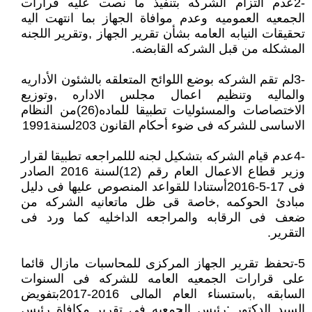
-2عدم التزام الشركه بتنفيذ ما نصت عليه قرارات
الجمعيه العموميه وعدم موافاة الجهاز بما انتهت اليه
تحقيقات النيابه العامه بشأن تقرير الجهاز ,وتقرير اللجنه
المشكله من قبل الشركه القابضه.
-3لم تقم الشركه بوضع اللوائح المتعلقه بالشئون الأداريه
والماليه وتنظيم اعمال مجلس الاداره ,وتوزيع
الاختصاصات والمسئوليات تطبيقا للماده(26)من النظام
الاساسى للشركه فى ضوء أحكام القانون 203لسنة1991
-4عدم قيام الشركه بتشكيل لجنه لللمراجعه تطبيقا لقرار
وزير قطاع الاعمال العام رقم (12)لسنة 2016 الصادر
فى 17-5-2016أستنادا للقواعد المنصوص عليها فى دليل
مبادئ الحوكمه ,خاصة قى ظل ماتعانيه الشركه من
ضعف فى الرقابه والمراجعه الداخليه كما ورد فى
التقرير.
5-تحفظ تقرير الجهاز المركزى للمحاسبات مازال قائما
على قرارات الجمعيه العامه للشركه فى السنوات
السابقه ,باستسناء العام المالى 2016-2017بتفويض
السيد الدكتور :رئيس الجمعيه فى تقرير مكافاة رئيس