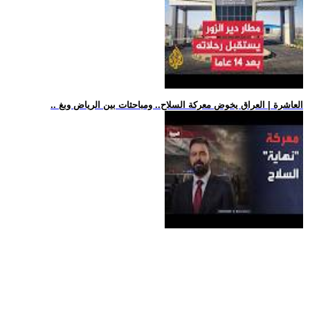
.. العاشرة | العراق يخوض معركة السلاح.. ومباحثات بين الرياض وبغ