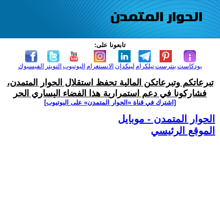
تابعونا على:
بودكاست
بنترست
تيلكرام
لينكدإن
الانستغرام
اليوتيوب
التويتر
الفيسبوك
تبرعاتكم وتبرعاتكن المالية تحفظ استقلال الحوار المتمدن،
فشاركونا في دعم استمرارية هذا الفضاء اليساري الحر
[اشترك في قناة ‫«الحوار المتمدن» على اليوتيوب]
الحوار المتمدن - موبايل
الموقع الرئيسي