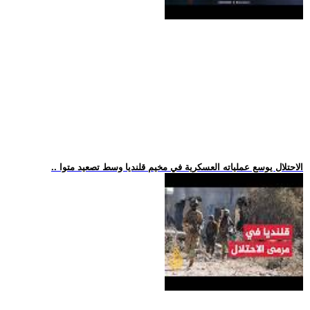
.. الاحتلال يوسع عملياته العسكرية في مخيم قلنديا وسط تصعيد متوا