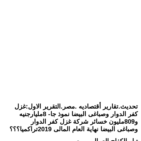
تحديث.تقارير أقتصاديه .مصر.التقرير الاول:غزل
كفر الدوار وصباغى البيضا نموذ جا- 8مليارجنيه
و809مليون خسائر شركة غزل كفر الدوار
وصباغى البيضا نهاية العام المالى 2019تراكميا؟؟؟
تيار الكفاح العمالى - مصر