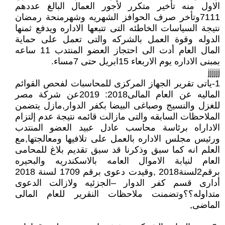
الاول منه تأخير متكرر لأجور العمال البالغ عددهم
7111وتأخر صرف الحوافز الشهريه وشهرمنحة رمضان
نتيجة السياسات الخاطئه التى تتبعها الاداره ويدفع ثمنها
الدوله وقوة العمل بالشركه والتى تعمل على حماية
المال العام أدت الى احتجاز العضو المنتدب 11 ساعه
بمبنى الاداره يوم الاربعاء 15ابريل حتى 7مساء.
jjjjjj
1-ياتى تقرير الجهاز المركزى للمحاسبات لفحص القوائم
الماليه عن العام المالى2018: 2019عن شركة مصر
للغزل والنسيج وصباغى البيضا بكفر الدوار,مازل يتضمن
الملاحظات السابقه والتى مازالت قائمه نتيجة عدم إلتزام
الاداراه برئاسة محاسب عادل عبيد العضو المنتدب
ورئيس مجلس الاداره بالعمل على تلافيها ومعالجتها,مع
العلم انه كما سبق وذكرنا قد سبق تقديم بلاغ للمحامى
العام لنيابة الاموال العامه بالاسكندريه والبحيره
برقم2لسنة2018 ,وقيدت دعوى برقم 1709 لسنة 2018
أدارى قسم كفر الدوار –الجزئيه ولازالت الدعوى
متداوله؟؟وتضمنت ملاحظات النقرير للعام المالى
الماضى,