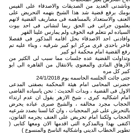
وناشدنى العديد من الصديقات والاصدقاء على الفيس
بومك برفع قضية شد هذا الشيخ بتهمه التحريض على
العنف والاستعداد بالمساهمه فى مصاريف القضية لانهم
يعلمون جراتى فى الحق ربما لنشاتى فى احد بيوت
السياده لم نتعلم فيه الخوف ولم يمارس علينا القهر
وافادنى احد الاصدقاء بحل اقامه المذكور فى قفصلا
فاخر باحدى قرى مركز ابو كبير شرقيه ، وبناء عليه تم
رفع القضية امام محكمة ابو كبير
وتداولت القضية عده جلسات مما سبب لى الكثير من
الارهاق المادى والمعنوى بالانتقال من القاهره الى ابو
كبير كل مره
جتى جائت الجلسه الحاسمه يوم 24/1/2018
حضرنى المحامى امام هيئة المحكمة بصفتى المدعى
الاول فى القضية ، وبدات الحديث : نحن ياسياده القاضى
امام اشكاليه كبرى ، شيخ الازهر يقول ان عدم ارتداء
الحجاب مجرد مخالفه ، والشيخ صبرى عباده يحرض
بالتحرش على غير المحجبات ، وان كنا لسنا بصدد شرعيه
الحجاب ولكننا امام تحريض على العنف يجرمه القانون،
اكتفى بهذا وبالمذكره التى اقدمها الان ومعها كتابى (
تطوير الخطاب الدينى واشكاليه الناسخ والمنسوخ )