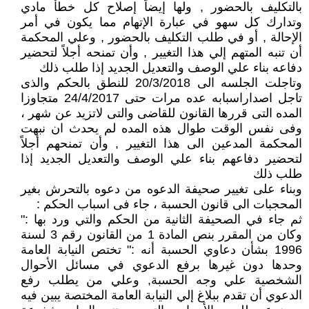
بالتكليف بالحضور , ولها إيضاً إصلاح كل خطأ مادي
وتدارك كل سهو في عبارة الإتهام مما يكون في أمر
الإحالة , أو في طلب التكليف بالحضور , وعلي المحكمة
أن تنبه المتهم إلي هذا التغيير , وأن تمنحه أجلاً لتحضير
دفاعه بناء علي الوصف والتعديل الجديد إذا طلب ذلك
وتاجلت الجلسه الى 20/3/2018 للنطق بالحكم والذى
تاجل اصداراسبابه عده مرات حتى 24/4/2017 متجاوزا
المده التى قررها القانون للقاضى والتى لاتزيد عن شهر ،
وفى نفس الوقت طوال هذه المده لم يحدث ان نبهت
المحكمة المدعين الى هذا التغيير , وأن تمنحهم أجلاً
لتحضير دفاعهم بناء علي الوصف والتعديل الجديد إذا
طلب ذلك
وبناء على تغيير صحيفة الدعوه من دعوه بالتحرش بغير
المحجبات الى قانون الحسبة ، جاء فى اسباب الحكم :
ثم جاء في الصحيفة الثانية من الحكم والتي ورد بها :"
وكان من المقرر بنص المادة 1 من القانون رقم 3 لسنة
1996 بشأن دعاوي الحسبة أنه :" تختص النيابة العامة
وحدها دون غيرها برفع الدعوي في مسائل الأحوال
الشخصية علي وجه الحسبة, وعلي من يطلب رفع
الدعوي أن تقدم ببلاغ إلي النيابة العامة المختصة يبين فيه