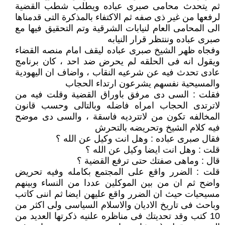
ثم يتحدث محامى صبرى عباده ويطلب شطب القضية
لرفعها من غير ذى صفه ثم الاكتفاء بالمذكرة التى قدمناها
الى المحامى العام لنيابات الشرقية وتم التحقيق فيها مع
صبرى عباده وننتظر قرار النيابه
وفجاه ظهر الشيخ صبرى عباده ليقف امام منصه القضاء
ويقول انه فى الحلقه لم يحرض ضد احد ، كان برنامج
عادى تحدث فيه عن شرعيه النقاب ، واضاف ان اليهودية
والمسيحية نفسهم يشرعون ارتداء الحجاب
فقلت : السى دى مرفق باوراق القضية وقلت فيه من
لاترتدى الحجاب امراه فاضله وبالتالى وحسب قانون
المخالفه تكون من لاتترديه فاسقة ، والسى دى موضح
فيه كلام الشيخ وتحريضه بالتحرش
فقال صبرى عباده : وهل انت وكيل عن الله ؟
قلت : وهل انت ايضا وكيل عن الله ؟
قال : وماهى صفتك حتى ترفع القضية ؟
قلت : الضرر واقع على المجتمع بكامله وفيه تحريض
واضح ثم ان من بين الموكلين عددا من النساء وبينهم
مسيحيات حيث ان الضرر واقع عليهن ايضا ثم اننى كاتب
وباحث فى تاريخ الاديان والاسلام السياسى ولى اكثر من
10 كتب وقد تحديتك فى مناظره علنيه ذكرتها العديد من