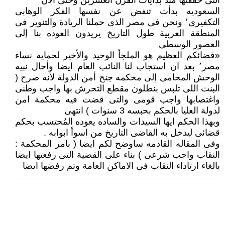
التى حققتها منذ بدايات القرن العشرين وحتى الان
السعوديه بدأت تنفض عن نفسها الفكر الوهابى
التكفيرى٬ ونحن فى مصر الذى حملنا الريادة والتنوير فى
المنطقة العربية طول التاريخ يريدون العوده بنا إلى
العصور الوسطى
«قضائكم العظيم هو الملجأ الوحيد والأخير لحمايه نساء
مصر٬ بعد ان استجاب لنا النائب العام ايضا وأحال نبيه
الوحش المحامى إلى محكمه جنح أمن الدولة لأنه صرح (
البنت اللى تلبس بنطلون مقطع التحرش بها واجب وطنى
واغتصابها واجب قومى والتى قضت فيه محكمة امن
لدولة العليا بالحكم بحبسه 3 سنوات ) انتهى
وبهذا الحكم ايها السيدات والساده يعوده المُحتسب بحكم
قضائى ليدخل به القاضى التاريخ من اسوأ ابوابه .
وفى المقاله القادمه ساوضح لكم ايضا ( بامر المحكمة :
النقاب واجب شرعى ) بناء على القضية التى رفعتها ايضا
بالغاء ارتاداء النقاب فى الاماكن العامة وتم رفضها ايضا