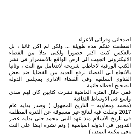
اصدقائى وقرائى الاعزاء
انقطعت عنكم مده طويلة ... ولكن لم اكن غائبا ، بل
بالعكس كنت اكثر حضورا ولكنى بدلا من الفضاء
الاليكترونى اتجهت الى ارض الواقع بالاستمرار فى نشر
الكتب الورقية لاخاطب شريحه لاتتعامل مع النت ، وثانيا
بالاتجاه الى القضاء لرفع العديد من القضايا ضد بعض
الفتاوى السلفيه وفى القضاء الادارى بمجلس الدولة
لتصحيح اخطاء قائمة
ففى خلال الفتره الماضية نشرت كتابين كان لهم صدى
واسع فى الاوساط الثقافية
(محمد ومعاويه – التاريخ المجهول ) وصدر بدايه عام
2017 وصلت فيه لنتائج غير مسبوقة عن الفتره المظلمة
فى تاريخ الاسلام منذ عهد النبى محمد حتى بدايه عصر
التدوين فى الدوله العباسية ( وتم نشره ايضا على النت
وفى مكتبه التمدن )