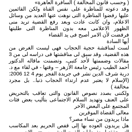
( وحسب قانون المخالفة ) السافرة العاهرة»
وقد دعوته للمناظرة على نفس القناة ولكن القائمين
عليها رفضوا المناظرة التى نوهت عنها العديد من وسائل
الاعلام، وان كانت عادت وبعد رفع القضية تريد منى
الظهور الاعلامى معه بدون المناظرة التى طلبتها
فرفضت لأن الامر أصبح فى يد القضاء
أيها السادة
لست لمناقشة حجية الحجاب فهى ليست الغرض من
هذه القضية، وقد سبق لى مناقشتها فى دراسه لى من 3
مقالات وضممتها لأحد كتبى، وتضمنت ماقاله الدكتور
أحمد الطيب رئيس جامعة الأزهر – وقتها - في لقاء مع د.
درية شرف الدين نشر في جريدة الفجر يوم 4 12 2006:
(الإسلام لا يعتبر عدم ارتداء الحجاب ذنبا.. بل مجرد
مخالفة )
ولكننى بصدد نصوص القانون والتى تعاقب بالتحريض
على العنف وتهديد السلام الاجتماعى بتأليب بعض فئات
المجتمع على البعض الآخر
معالى القضاة الموقرين
ماذا يريدون من نساء مصر؟
هل يريدون العوده بها إلى قفص الحريم بعد المكاسب