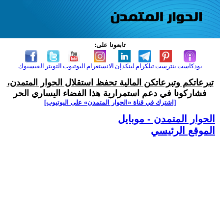
تابعونا على:
بودكاست
بنترست
تيلكرام
لينكدإن
الانستغرام
اليوتيوب
التويتر
الفيسبوك
تبرعاتكم وتبرعاتكن المالية تحفظ استقلال الحوار المتمدن،
فشاركونا في دعم استمرارية هذا الفضاء اليساري الحر
[اشترك في قناة ‫«الحوار المتمدن» على اليوتيوب]
الحوار المتمدن - موبايل
الموقع الرئيسي