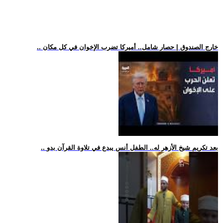
.. خارج الصندوق | حصار شامل.. أميركا تضرب الإخوان في كل مكان
.. بعد تكريم شيخ الأزهر له.. الطفل أنس يبدع في تلاوة القرآن بدو