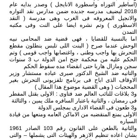
(اساطير التوراه واسطورة الانايجل ) وصدر بدايه عام
2018 ليضيف مدرسه جديده ضمن مدارس نقد التواره
والانجيل المعروفه فى الغرب وهى مدرسة ( النقد
الاسطورى ) وتم نشره ايضا على النت وفى مكتبه
التمدن
اما بالنسبة للقضايا ، فهى قضية ضد المحامى نبيه
الوحش عندما صرح ( البنت اللى تلبس بنطلون مقطع
التحرش بها واجب وطنى ، واغتصابها واجب قومى ) وتم
الحكم عليه من محكمة جنح امن الدولة ب 3 سنوات
سجن ومازال هاربا حتى انقضاء مده سقوط الحكم
والتانيه ضد الشيخ الدكتور صبرى عباده مستشار وزير
الاوقاف الذى اباح فى برنامج تلفزيونى التحرش بغير
المحجبات ( وهى القضية موضوع هذا المقال )
و3 بلاغات للنائب العالم ضد فتاوى : الاولى بقتل المفطر
فى رمضان ، والثانية باعتبار السافره ملك يمين ، والثالثة
و3 طعون فى القضاء الادارى بمجلس الدولة
الاولى بمنع المنقضبه من الاماكن العامه ومنعها من قيادة
السياره
والثانية بالطعن على القانون رقم 103 الصادر 1961
بشان اعاده تنظيم الازهر والهيئات التى يشملها – والتى