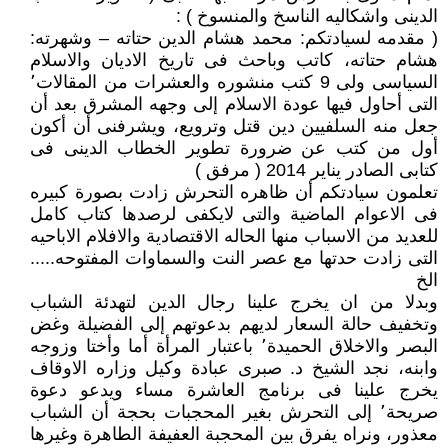
الدينى واشكاليه الناسخ والمنسوخ ) :
( مقدمه لسيادتكم: محمد هشام الدين حتاته – وشهرته:
هشام حتاته، كاتب وباحث فى تاريخ الاديان والاسلام
السياسى ولى 9 كتب منشوره والعشرات من المقالات٬
التى أحاول فيها عودة الاسلام إلى وجهه المشرق بعد أن
جعل منه السلفيين دين قتل وترويع، ويشرفنى أن أكون
أول من كتب عن ضرورة تطوير الخطاب الدينى فى
كتابى الصادر يناير 2014 ( مرفق )
تعلمون سيادتكم أن ظاهره التحرش زادت بصورة كبيره
فى الاعوام الماضية والتى لايكفى لرصدها كتاب كامل
للعديد من الاسباب منها الحاله الاقتصادية والافلام الاباحيه
التى زادت حدتها مع عصر النت والسماوات المفتوحه.....
الخ
وبدلا من ان يخرج علينا رجال الدين لتهدئة الشباب
وتخفيف حالة السعار لديهم بدعوتهم إلى الفضيلة وغض
البصر والاخلاق الحميدة٬ باعتبار المرأة أما وأختا وزوجه
وابنه، نجد الشيخ د. صبرى عبادة وكيل وزاره الاوقاف
يخرج علينا فى برنامج العاشرة مساء ويدعو دعوة
صريحة٬ إلى التحرش بغير المحجبات بحجة أن الشباب
معذور، ونراه يفرق بين المحجبة العفيفة الطاهرة وغيرها