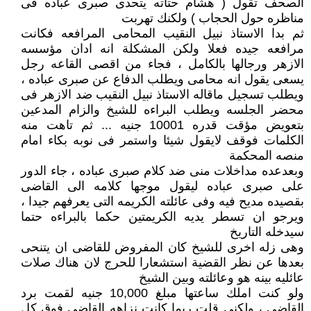
الصحف تقول ( هشام حتاته يتحدى صبرى عباده فى
مناظره حول الحجاب ) ولكنك تهربت
ثم بدا الاستاذ نبيل النقيب المحامى المرافعه فكانت
مرافعه جيده فعلا ولكن المشكلة انه ادان مؤسسه
الازهر ورجالها بالكامل ، فجاء من اقصى القاعه رجل
يسعى يقول انه محامى ويطلب الدفاع عن صبرى عباده ،
ويطلب تسجيل ماقاله الاستاذ نبيل النقيب ضد الازهر فى
محضر الجلسه ويطلب البراءه للشيخ والزام المدعين
بتعويض مؤقت قدره 10001 جنيه ... ثم تاهت منه
الكلمات فوقف لايقول شيئا واستمر فى نوبه بكاء امام
منصه المحكمة
وبعدعده مداخلات منى ضد كلام صبرى عباده ، جاء الدور
على صبرى عباده ليقول موجها كلامه الى القاضى
بقصيده مديح فيه وفى عائلته الكريمه التى يعرفهم جيدا ،
ويرجو ان تسطر يديه الكريمتين حكما بالبراءه حتما
سيدخله التاريخ
وهى زله اخرى للشيخ كان المفروض للقاضى ان يتنحى
بعدها عن نظر القضية استشعارا للحرج لان هناك صلات
عائليه بينه هو وعائلته وبين الشيخ
ولو كنت املك ساعتها مبلغ 10,000 جنيه لقمت برد
القاضى ، ولكنى قلت ربما كانت نزاهه القاضى فوق كل