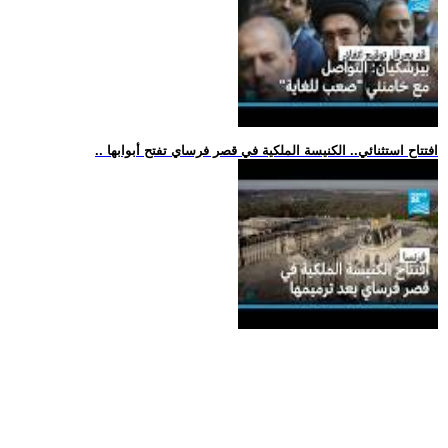
.. افتتاح استثنائي.. الكنيسة الملكية في قصر فرساي تفتح أبوابها