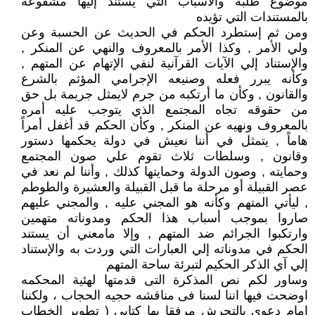
موضوع طلبه والأسباب التي يستند إليها مشفوعة
بالمستندات التي تؤيده
ومن ثم إستطرد الحكم في الحديث عن الحسبة وعن
ولي الأمر , وكذا الأمر بالمعروف والنهي عن المنكر ,
والإستناد إلي الآيات القرآنية لنفي الإتهام عن المتهم ,
وكأنه يبرر فعله وصنيعه الإجرامي المؤثم بالشرع
والقانون , وكأن ما أرتكبه من جرم لايمثل جريمة بل حق
من حقوقه تجاه المجتمع الذي يتوجب عليه أمره
بالمعروف ونهيه عن المنكر , وكأن الحكم قد أغفل أمراً
هاماً , يتمثل في أننا نعيش في دولة يحكمها دستور
وقانون , وسلطات ثلاث تقوم علي صون المجتمع
وحمايته , وصون الدولة وحمايتها كذلك , وأننا لم نعد في
عصر القبيلة أو مرحلة ما قبل القبيلة والعشيرة والطوطم
, ليأتي المتهم وكأنه هو المجني عليه , والمجني عليهم
صاروا بموجب أسباب هذا الحكم ومدوناته متهمين
وارتكبوا الجرائم ضد المتهم , وإلا مامعني أن يستند
الحكم في مدوناته إلي العبارات التي وردت به والإستناد
إلي آي الذكر الحكيم لتبرئة ساحة المتهم
وساور لكم نص المذكرة التى قدمتها لهئية المحكمه
اوضحت فيها اننا لسنا فى مناقشه حجيه الحجاب ، ولكننا
امام دعوى بالتحرش مرفقا بها كتابى ( تطوير الخطاب