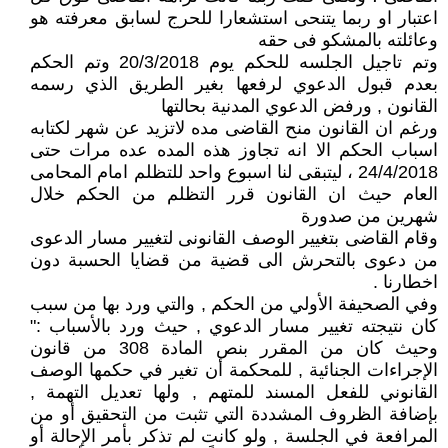
اعتبار او ربما يتنحى استشعارا للحرج لسابق معرفته هو
وعائلته بالمشكو فى حقه
وتم تاجيل الجلسه للحكم يوم 20/3/2018 وتم الحكم
بعدم قبول الدعوي لرفعها بغير الطريق الذي رسمه
القانون , ورفض الدعوي المدنية بحالتها
ورغم ان القانون منح القاضى مده لاتزيد عن شهر لكتابه
اسباب الحكم الا انه تجاوز هذه المده عده مرات حتى
24/4/2018 ، ليتبقى لنا اسبوع واحد للتظلم امام المحامى
العام حيث ان القانون قرر التظلم من الحكم خلال
شهرين من صدورة
وقام القاضى بتغيير الوصف القانونى لتغيير مسار الدعوى
من دعوى بالتحرش الى قضية من قضايا الحسبة دون
اخطارنا .
وفي الصحيفة الأولي من الحكم , والتي ورد بها من سبب
كان نتيجته تغيير مسار الدعوي , حيث ورد بالأسباب :"
وحيث كان من المقرر بنص المادة 308 من قانون
الإجراءات الجنائية , للمحكمة أن تغير في حكمها الوصف
القانوني للفعل المسند للمتهم , ولها تعديل التهمة ,
بإضافة الظروف المشددة التي تثبت من التحقيق أو من
المرافعة في الجلسة , ولو كانت لم تذكر بأمر الإحالة أو