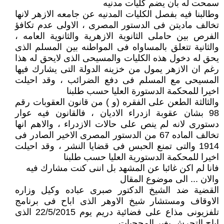
سمحت له بان يضم كليات مدنيه
وطالبنا فيه بفصل الكليات المدنيه عن جامعه الازهر لانها
تخالف ماديتن فى الدستور المصرى ، الاولى عدم تكافؤ
الفرص بين حاملى الثانوية الازهرية والثانوية العامه ،
والثانية تتعلق بالمساواه فى المواطنه بين المسلم الذى
يحق له دخول هذه الكليات والمسيحى الذى لايحق له هذا
رغم ان الازهر يمول من خزينه الدولة التى يشارك فيها
المسيحى مع المسلم فى دفع الضرائب ، وقد احيلت
اخيرا للمحكمة الدستورة العليا حسب طلبنا
والثالثة الطعن على الفقره (و ) من قانون العقوبات رقم
98 بشان عقوبة ازدراء الاديان ، فالقانون فيه عوار
دستورى لانه لم ينص على حالات الازدراء ، والاهم انها
تخالف الماده 67 من الدستور المصرى الاخير الصادر فى
1914 والتى تمنع الحبس فى قضايا النشر ، وقد احيلت
اخيرا للمحكمة الدستورية العليا حسب طلبنا
فانا لم اكن غائبا عن المشهد بل اننى كنت مشارك فيه
والان ... الى موضوع المقال
القضية ضد الشيخ الدكتور صبرى عباده وكيل وزاره
الاوقاف ومستشار شيخ الاوهر الذى اباح فى برنامج
تلفزيونى مذاع على فضائية دريم يوم 22/5/2015 الذى
اباح التحرش بغير المحجبات