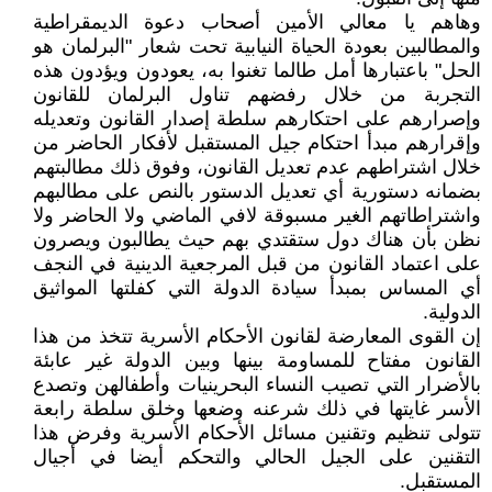
وهاهم يا معالي الأمين أصحاب دعوة الديمقراطية
والمطالبين بعودة الحياة النيابية تحت شعار "البرلمان هو
الحل" باعتبارها أمل طالما تغنوا به، يعودون ويؤدون هذه
التجربة من خلال رفضهم تناول البرلمان للقانون
وإصرارهم على احتكارهم سلطة إصدار القانون وتعديله
وإقرارهم مبدأ احتكام جيل المستقبل لأفكار الحاضر من
خلال اشتراطهم عدم تعديل القانون، وفوق ذلك مطالبتهم
بضمانه دستورية أي تعديل الدستور بالنص على مطالبهم
واشتراطاتهم الغير مسبوقة لافي الماضي ولا الحاضر ولا
نظن بأن هناك دول ستقتدي بهم حيث يطالبون ويصرون
على اعتماد القانون من قبل المرجعية الدينية في النجف
أي المساس بمبدأ سيادة الدولة التي كفلتها المواثيق
الدولية.
إن القوى المعارضة لقانون الأحكام الأسرية تتخذ من هذا
القانون مفتاح للمساومة بينها وبين الدولة غير عابئة
بالأضرار التي تصيب النساء البحرينيات وأطفالهن وتصدع
الأسر غايتها في ذلك شرعنه وضعها وخلق سلطة رابعة
تتولى تنظيم وتقنين مسائل الأحكام الأسرية وفرض هذا
التقنين على الجيل الحالي والتحكم أيضا في أجيال
المستقبل.