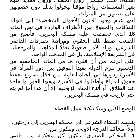
النساء، تحت مسمى ”زواج المتعة“، وزواج العديد منهم
بغير المسلمات زواجاً مؤقتاً ليحولوا بذلك دون حصولهن
على نصيبهن من الميراث.
أدى عدم وجود ”قانون الأحوال الشخصية“ إلى انتهاك
العلاقات والحقوق بين الأطراف الواردة في نص المادة
16 الذي تحفظت عليه مملكة البحرين. فأصبح من
الصعب ضبط تلك الحقوق ومراقبة تصرفات القاضي
الشرعي. وزاد الأمر صعوبةً تعدُّدُ المذاهبِ والمرجعيات
في الشريعة الإسلامية، بل في المذهب الواحد،
على الرغم من أن فقرة هـ من المادة الخامسة من
الدستور تلزم الدولة بمبدأ التوفيق بين دور المرأة في
الأسرة ودورها في الحياة العامة، من خلال تشريع يحفظ
حقوق المرأة وأطفالها في الأسرة ويقيها العوز والحاجة
عند الطلاق، أو أثناء الحياة الزوجية، إلا أن هذا أمرٌ لم يتم
حتى تاريخه في مملكة البحرين.
الوضع الفني وميكانيكية عمل القضاء
ينقسم القضاء الشرعي في مملكة البحرين إلى درجتين.
أولاً- محاكم الدرجة الأولى، وتتكون من:
1. المحاكم الصغرى: تتكوّن كل محكمة من قاضي