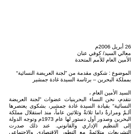
26 أبريل 2006م
معالي السيد/ كوفي عنان
الأمين العام للأمم المتحدة
الموضوع : شكوى مقدمة من ”لجنة العريضة النسائية“
بمملكة البحرين – برئاسة السيدة غادة جمشير
السيد الأمين العام ،
نتقدم، نحن النساء البحرينيات عضوات ”لجنة العريضة
النسائية“ بقيادة السيدة غادة جمشير، بشكوى يعتصرها
ألـمٌ ومرارةٌ داما ثلاثةٌ وثلاثين عاماً، منذ استقلال مملكة
البحرين وصدور أول دستور لها عام 1973م وتوجه الدولة
إلى التنظيم الإداري والقانوني. عند ذلك صدرت
التشريعات متلائمةً مع التطور الاقتصادي والاجتماعي