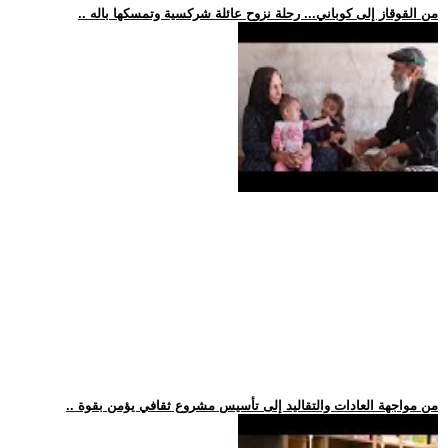
.. من القوقاز إلى كوباني... رحلة نزوح عائلة شركسية وتمسكها باله
.. من مواجهة العادات والتقاليد إلى تأسيس مشروع ثقافي يؤمن بقوة