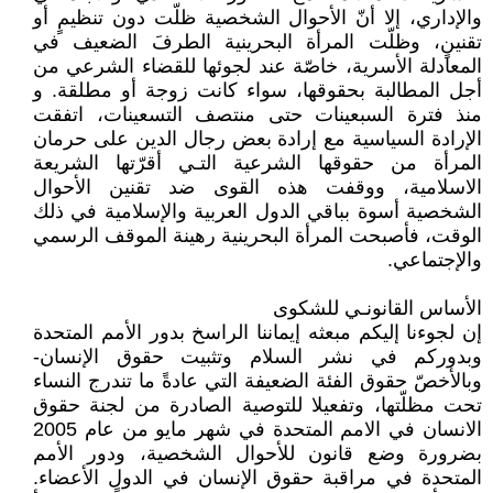
والإداري، إلا أنّ الأحوال الشخصية ظلّت دون تنظيمٍ أو
تقنينٍ، وظلّت المرأة البحرينية الطرفَ الضعيف في
المعادلة الأسرية، خاصّة عند لجوئها للقضاء الشرعي من
أجل المطالبة بحقوقها، سواء كانت زوجة أو مطلقة. و
منذ فترة السبعينات حتى منتصف التسعينات، اتفقت
الإرادة السياسية مع إرادة بعض رجال الدين على حرمان
المرأة من حقوقها الشرعية التـي أقرّتها الشريعة
الاسلامية، ووقفت هذه القوى ضد تقنين الأحوال
الشخصية أسوة بباقي الدول العربية والإسلامية في ذلك
الوقت، فأصبحت المرأة البحرينية رهينة الموقف الرسمي
والإجتماعي.
الأساس القانونـي للشكوى
إن لجوءنا إليكم مبعثه إيماننا الراسخ بدور الأمم المتحدة
وبدوركم في نشر السلام وتثبيت حقوق الإنسان-
وبالأخصّ حقوق الفئة الضعيفة التي عادةً ما تندرج النساء
تحت مظلّتها، وتفعيلا للتوصية الصادرة من لجنة حقوق
الانسان في الامم المتحدة في شهر مايو من عام 2005
بضرورة وضع قانون للأحوال الشخصية، ودور الأمم
المتحدة في مراقبة حقوق الإنسان في الدول الأعضاء.