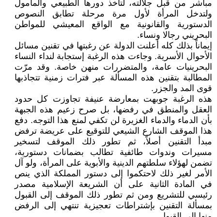
مباشر من قبل جلالته، لتأخذ دورها الطبيعي والمأمول
ولتدخل المرأة لأول مرة مرحلة تطابق النصوص
الدستورية والقانونية مع الواقع المعيشي للمواطن
البحريني رجالا ونساء.
إيماناً بذلك كله أعلنت الدولة عن رغبتها في تقنين مسائل
الأحوال الأسرية. وجاءت هذه الرغبة إستجابة لنداء النساء
البحرينيات عامة، والمتضررات منهن خاصة. وقد مرّت
المطالبة بتقنين هذه المسألة عبر فترات زمنية تتجاذبها
قوى المد والجزر.
هذه الرغبة جوبهت بمعارضة عنيفة تجاوزت كل حدود
العقل والمنطق في رفضها، بل صرح زعيم هذه الجبهة
بأن الدماء والدماء الغزيرة لن تكفي لمنع هذا التوجه. دفع
هذا الموقف الشارع الشيعي للتوقيع على عريضة ترفض
مبدأ التقنين أصلاً، ثم تطور ذلك الموقف لتسخير
مسيرات وندوات طائفية تطالب بضمانات دستورية،
تضمن لهؤلاء سلطتهم الدينية والأبوية على المرأة، ولو آل
الأمر لغير ذلك لاحتكموا إلى دستور المملكة الذي ينص
في المادة الثانية على أن الشريعة الإسلامية مصدر
رئيسي للتشريع ومن ثم تطور ذلك الموقف إلى القبول
بمسألة التقنين بإشتراطات تعجيزية تنتهي إلى الرفض
منها إلى القبول.