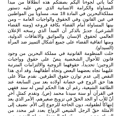
كما يأتي لجوءنا اليكم بصفتكم هذه انطلاقاً من مبدأ
المساواة والكرامة الانسانية الذي نص عليه دستور
مملكةالبحرين في المادة 18 منه، مساوياً بين المواطنين
في عين القانون وفي الحقوق والواجبات العامة – ومن
بينها المساواة أمام القضاء بكافة فروعه (ومنه القضاء
الشرعي). جديرٌ بالذكر أن المبدأ الذي رسخه الإعلان
العالمي لحقوق الإنسان والمواثيق والاتفاقات الدولية،
ومنها اتفاقية القضاء على جميع أشكال التمييز ضد المرأة
(السيداو).
خلت المنظومة القانونية في مملكة البحرين من وجود
قانون للأحوال الشخصية ينصّ على حقوق وواجبات
الزوجين؛ تحديداً، حقوقهما الزوجية والالتزامات المترتبة
عليهما تجاه بعضهما البعض وتجاه أطفالهما. وقد أدى هذا
النقص إلى عدم توازن حقوق الطرفين. نقدم مثالاً على
هذا حق الزوج في حضانة أولاده بعد سن السابعة عند
الطائفة الشيعية، رغم أن هذا الحكم ليس له سند فقهي
في القرآن أو سنة سيدنا محمد (ص). ونقدم كمثلٍ آخرٍ
أنّ للأب أو الجد الحقّ في تزويج صغيرهم، الأمر الذي يعد
إنتهاكاً لطفولته، دون الحاجة للرجوع إلى الأم. نضيف إلى
الأمثلة حقّ الرجل الشيعي الزواج بعدد غير محدد من