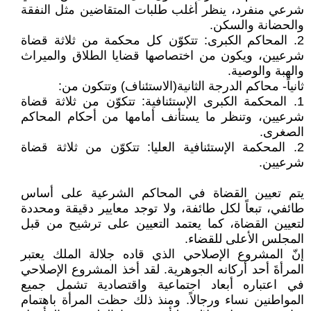
شرعي منفرد، ينظر أغلب طلبات المتقاضين مثل النفقة
والحضانة والسكن.
2. المحاكم الكبرى: تتكوّن كل محكمة من ثلاثة قضاة
شرعيين، ويكون من اختصاصها قضايا الطلاق والميراث
والهبة والوصية.
ثانياً- محاكم الدرجة الثانية(الاستئناف) وتتكون من:
1. المحكمة الكبرى الإستئنافية: تتكوّن من ثلاثة قضاة
شرعيين، وتنظر ما يستأنف أمامها من أحكام المحاكم
الصغرى.
2. المحكمة الإستئنافية العليا: تتكوّن من ثلاثة قضاة
شرعيين.
يتم تعيين القضاة في المحاكم الشرعية على أساس
طائفي، تبعاً لكل طائفة، ولا توجد معايير دقيقة ومحددة
لتعيين القضاة، كما يعتمد التعيين على ترشيح من قبل
المجلس الأعلى للقضاء.
إنّ المشروع الإصلاحي الذي قاده جلالة الملك يعتبر
المرأةَ أحد أركانه الجوهرية. لقد أخذ المشروع الإصلاحي
في اعتباره أبعاد اجتماعية واقتصادية تشمل جميع
المواطنين نساء ورجالاً. ومنذ ذلك حظت المرأة باهتمام