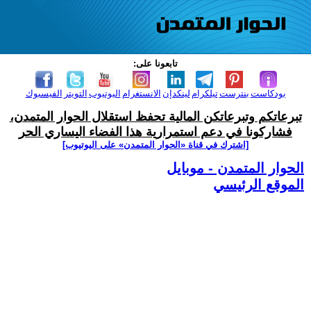
تابعونا على:
بودكاست
بنترست
تيلكرام
لينكدإن
الانستغرام
اليوتيوب
التويتر
الفيسبوك
تبرعاتكم وتبرعاتكن المالية تحفظ استقلال الحوار المتمدن،
فشاركونا في دعم استمرارية هذا الفضاء اليساري الحر
[اشترك في قناة ‫«الحوار المتمدن» على اليوتيوب]
الحوار المتمدن - موبايل
الموقع الرئيسي