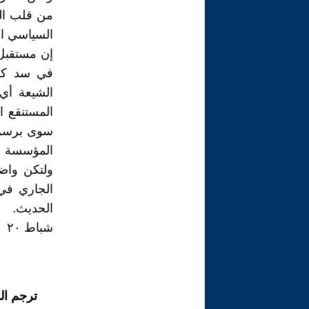
من قلب ال
السیاسي ا
إن مستقبل 
في سد کل 
الشیعة أي
المستنقع ا
سوی برسم 
المؤسسة ال
ولتکن واض
الجاري في 
الحدیث.
شباط ٢٠
ترجم ال