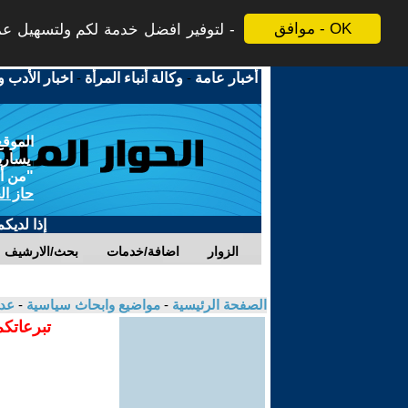
موافق - OK
لتوفير افضل خدمة لكم ولتسهيل عملي
أخبار عامة
-
وكالة أنباء المرأة
-
اخبار الأدب و
الموقع
يسارية
"من أج
حاز ال
إذا لديك
الزوار
اضافة/خدمات
بحث/الارشيف
الصفحة الرئيسية
-
مواضيع وابحاث سياسية
-
عدن
تبرعاتكم