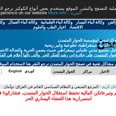
ة التصفح والنشر، الموقع يستخدم بعض أنواع الكوكيز نرجو النق
More info - المزيد
experience on our website
الفن
-
وكالة أنباء اليسار
-
وكالة أنباء العلمانية
-
وكالة أنباء العمال
-
وكا
الاقتصاد
-
اخبار الطب والعلوم
 الرئيسي لمؤسسة الحوار المتمدن
، علمانية، ديمقراطية، تطوعية وغير ربحية
ل مجتمع مدني علماني ديمقراطي حديث يضمن الحرية والعدالة الاجتم
حوار المتمدن على جائزة ابن رشد للفكر الحر والتى نالها أعلام في الفك
م مشاكل تقنية في تصفح الحوار المتمدن نرجو النقر هنا لاستخدام الموقع
كوردي
English
الاخبار
مراكز
الحوار المتمدن
ان كريم
- المرجع الشیعي و النظام السیاسي القائم في العراق: توأمان
 وتبرعاتكن المالية تحفظ استقلال الحوار المتمدن، فشاركونا 
استمرارية هذا الفضاء اليساري الحر