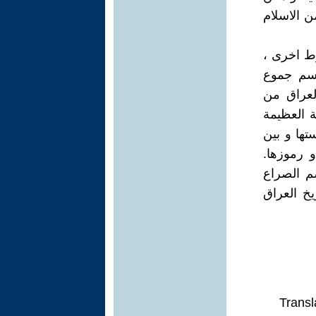
 الاسلام
ط اخری ،
إسم جموع
لعراق من
ة العظیمة
ها و بین
و رموزها.
م الصراع
یخ العراق
Transl