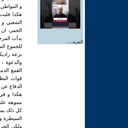
و المواطن.
هکذا قلبت 
الشعبي و 
الحمر، ان ت
بدأت المرج
المزيد.....
للجموع الش
نزعة رادیک
والدعوة ، 
القمع الدم
قوات النظ
الدفاع عن 
هکذا و في 
مموهة علی
کل ذلك یمه
السیطرة و 
ولکن الحر