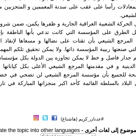
معادلات رأسا علی عقب علی سدنة المعممین و المتحزبین من
لشیعي.
الحرکة الشعبیة العراقیة الجاریة و ظفرها یکمن، ضمن شرو
الطرق علی المؤسسة التي کانت تدعي بأنها الناطقة ب
 المرجع الشیعي بأن تقتات علی نضالها و مسعاها لإنقاذ ا
لتي صنعتها ربیبة المؤسسة ذاتها. ولا یمکن تحقیق تلكم المهم
جدار فاصل و خط لا یمکن تجاوزه بین الدولة بکل مؤسساست
دینیة و في مقدمتها المرجع الشیعي الأعلی بکل کیاناتها 
حة للجمیع بأن مؤسسة المرجع الشیعي لن تضحي في خض
البلاد بالسلطة القائمة کأحد اکبر منجزاتها المبارکة في تار
#عدنان_كريم (هاشتاغ)
موضوع إلى لغات أخرى -
ate the topic into other languages