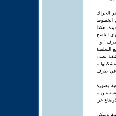
ذر الحراك
ن الخطوط
یدة. هکذا
زي الناصح
طرف " و "
مع السلطة
 شفة بصدد
تشکیلها و
ف في طرف
یة بصورة
ؤسستین و
لاوضاع عن
یة وتمکن