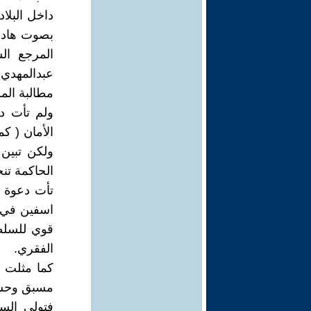
داخل البلا
بصوت هادر 
عبدالمهدي 
مطالبة الم
ولم تأت د
الأمان ( ک
ولکن تبین
الحاکمة تن
تأت دعوة ع
اسفین في 
قوي للسلطة
الفقري.
کما مثلت د
مسبق وحسب 
فتولي السل