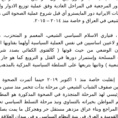
ر المرجعیة في المراحل العادیة وفق عملیة توزیع الادوار و
ات الایرانیة دور المایسترو أي قبل شروع عملیة الصحوة الت
ي في العراق و خاصة منذ ٢٠١٤ – ٢٠١٥.
، فتیاري الاسلام السیاسي الشیعي، المعمم و المتحزب، مت
 لاعبین اساسیین في نفس العملیة السیاسیة أولهما بفتاویها ال
ون الوضعي من حیث قوتها ( کالفتوی الکفائي بصدد ش
ت المسلحة وإستمرار دورها في القتل و الترویع کما هو جا
عبیة ) وثانیها بتربعها علی السلطة السیاسیة المزکیة بالمذهب
ولکن الآیة إنقلبت خاصة منذ ١ اکتوبر ٢٠١٩ حینما أث
بین صفوف الشباب الشیعي عن مرحلة بدأت تتخمر منذ سنین 
رئیسي لهذ‌ المرحلة المتجذرة في الصحوة المذکورة هو المط
 المواطن بخیراته بالتساوي ونبذ مرحلة التسلط السیاسي ت
المراجع وبناء عراق مزدهر مستقل حر وهجرکل ما یمت بصلة 
لقومیة و العرق في بنیة النظام السیاسي و في میدان العلاقة 