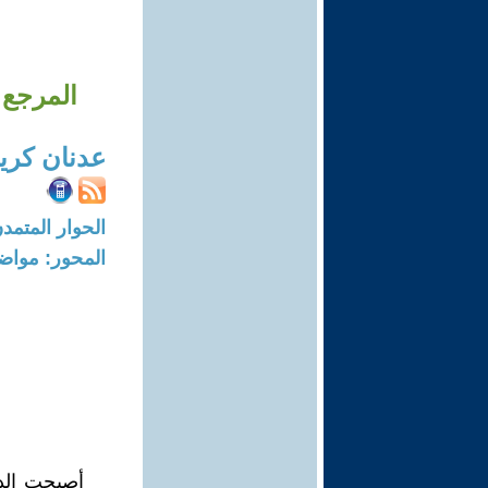
المرجع 
عدنان كري
الحوار المتمدن-العدد: 6494 - 20
المحور: مواض
أصبحت الدی