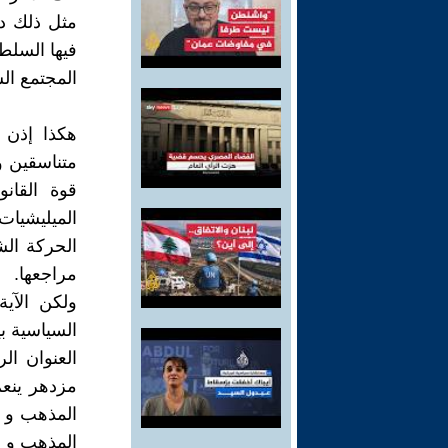
مثل ذلك دو
فیها السلط
المجتمع الشیع
هکذا إذن 
متناسقین و
قوة القان
المیلیشیا
الحرکة الش
مراجعها.
السیاسیة 
العنوان ال
مزدهر ینعم
المذهب و 
المذهب و ا