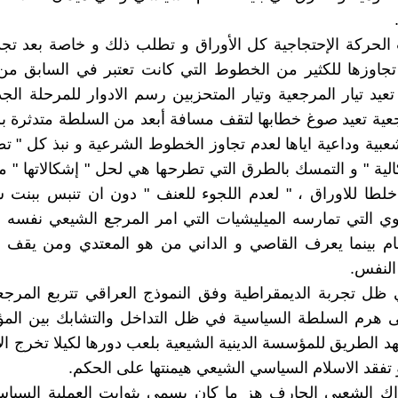
الحرکة الإحتجاجیة کل الأوراق و تطلب ذلك و خاصة بعد تج
تجاوزها للکثیر من الخطوط التي کانت تعتبر في السابق م
عید تیار المرجعیة وتیار المتحزبین رسم الادوار للمرحلة الجد
عیة تعید صوغ خطابها لتقف مسافة أبعد من السلطة متدثرة ب
عبیة وداعیة ایاها لعدم تجاوز الخطوط الشرعیة و نبذ کل " ت
الیة " و التمسك بالطرق التي تطرحها هي لحل " إشکالاتها " 
خلطا للاوراق ، " لعدم اللجوء للعنف " دون ان تنبس ببنت
وي التي تمارسه المیلیشیات التي امر المرجع الشیعي نفسه ب
ام بینما یعرف القاصي و الداني من هو المعتدي ومن یق
النفس.
ظل تجربة الدیمقراطیة وفق النموذج العراقي تتربع المرجع
 هرم السلطة السیاسیة في ظل التداخل والتشابك بین الم
د الطریق للمؤسسة الدینیة الشیعیة بلعب دورها لکیلا تخرج ا
تفقد الاسلام السیاسي الشیعي هیمنتها علی الحکم.
اك الشعبي الجارف هز ما کان یسمی بثوابت العملیة السیاس