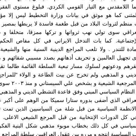
مثنی کما هو موثق في بیانات وزارة التخطیط لیس إلا م
 منظم لثروات البلاد من قبل طغمة فاسدة لا یربطها بمصیر
راقي سوی تولي نهب ثرواتها و ترکها ممزقا، متخلفا و 
لإجتماعیة. کما بات التدخل الایراني في کل مفاص الحکم 
ادة للتندر . ولا تلعب المراجع الدینیة السنیة منها والشیعی
 تجهیل العالمین و تحریف أذهانهم بصدد مسببي شقائهم و 
هم ودعوتهم لسلوك مسار تبعیة السلطة القائمة طالما تقی
یني و المذهبي ولم تخرج عن بیت الطاعة و الولاء "للمراجع
فلم تلعب المرجعیة الشیعی
ة النظام السیاسي المبني وفق قاعدة التشظي الدیني و المذهبي
عراقي الذي أضفی بدوره ستارا سمیکا من الوهم علی أکبر ع
الانظمة السیاسیة من قبل شلة من السیاسیین الذين تمت ت
ي کل الدورات الإنتخابیة من قبل المرجع الشیعي الاعلی. وتف
سیاسي في کل ذلك بخطاب موبوء مذهبي شکل البنیة الفکری
ب السیاسیة انتجه و مرره بین عقول العراقیین سلطة المراجع لا