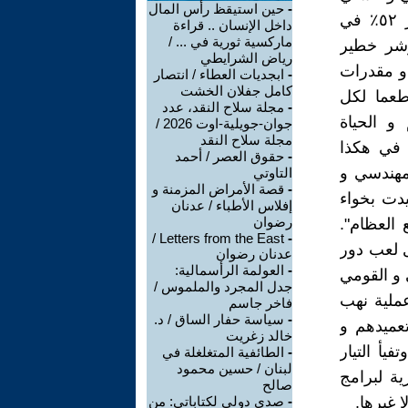
-
حين استيقظ رأس المال
في إئتلافهما اللامقدس مع التیار القومي الکردي. فبلوغ مستوی الفقر ٥٢٪ في
داخل الإنسان .. قراءة
ماركسية ثورية في ... /
ؤشر خطیر
رياض الشرايطي
 و مقدرات
-
ابجديات العطاء / انتصار
كامل جفلان الخشت
طعما لکل
-
مجلة سلاح النقد، عدد
و الحیاة
جوان-جويلية-اوت 2026 /
مجلة سلاح النقد
ة في هکذا
-
حقوق العصر / أحمد
مهندسي و
التاوتي
-
قصة الأمراض المزمنة و
دت بخواء
إفلاس الأطباء / عدنان
رضوان
 العظام".
Letters from the East /
-
ة و بشخص علي السیستاني و منذ ٢٠٠٣ سوی لعب دور
عدنان رضوان
-
العولمة الرأسمالية:
 و القومي
جدل المجرد والملموس /
ملیة نهب
فاخر جاسم
-
سياسة حفار الساق / د.
عمیدهم و
خالد زغريت
یأ التیار
-
الطائفية المتغلغلة في
لبنان / حسين محمود
ة لبرامج
صالح
 غیرها.
-
صدى دولي لكتاباتي: من