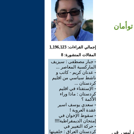
توأمان
إجمالي القراءات: 1,196,123
المقالات المنشورة: 8
-
جبار مصطفی : سیزیف
المارکسیة المعاصر ...
-
عدنان کریم - کاتب و
ناشط سیاسي من اقليم
كردستان ...
-
الإستفتاء في اقلیم
کردستان : ماذا وراء
الأکمة ؟
-
سعدي يوسف اسير
عقدة العروبة !
-
سقوط الإخوان في
إمتحان الديمقراطية!!!!
-
حرکة التغییر في
کردستان العراق : خلفیتها
ة لیس في