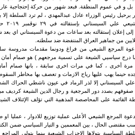
د بل و في عموم المنطقة. فبعد شهور من حرکة إحتجاجیة عار
برحیل رئیس الوزراء عادل عبدالمهدي ، لم ترد السلطة إلا ب
المرجع الشیعي ع
إلی إعلان إستقالته بعد ساعات من دعوة السیستاني اي بعد
لایین من جماهیر العراق المنتفضة ضد سلطته.
عوة المرجع الشیعي من فراغ ودونما مقدمات مدروسة سل
ما درج سیاسيي الشیعة علی تسمیة مرجعهم ) هو صمام أمان 
 مرة أخری ، کما في مرات اخری سابقة ، بانها صمام أما
جده حینما یهب علیها ریاح الازمات و تعصف بها مخاطر السقوط
لي السیستاني إلا لذر الرماد في عیون ناشطي الحراك الشع
صفوفهم بصدد دور المرجعیة و رجال الدین الشیعة کردیف مب
 القائمة علی المحاصصة المذهبیة التي تؤلف الإئتلاف الش
عوة المرجع الشیعي الأعلی عملیة توزیع للادوار ، عملیا او 
مقتضی الحال ، بین المعممین و التیار السیاسي ضمن الکتل
طة السیاسیة یتولاها الاحزاب الشیعیة بینما یتولی المراجع م