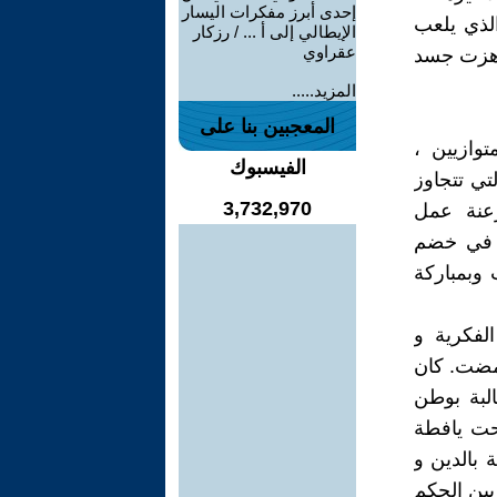
إحدى أبرز مفكرات اليسار
الذي یلعب
الإيطالي إلى أ ... / رزكار
عقراوي
ي هزت جسد
المزيد.....
المعجبين بنا على
وازیین ،
الفيسبوك
تي تتجاوز
3,732,970
رعنة عمل
ر في خضم
 وبمبارکة
مرت الصحوة الفکریة و
مضت. کان
البة بوطن
حت یافطة
بالدین و
بین الحکم