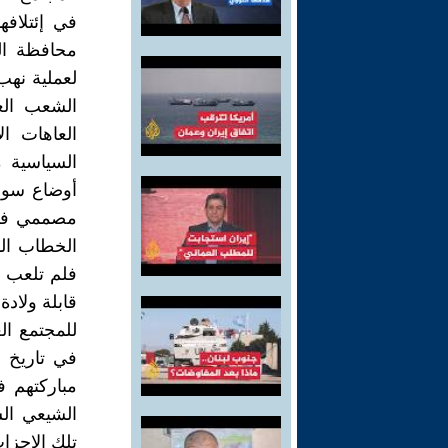
محافظة ال
لعملیة نهب
الشعب الع
العاهات ا
السیاسیة م
أوضاع سوی
مصممي فقر
الخطاب الد
قابلة ولاد
للمجتمع ال
في تاریخ 
مبارکتهم ف
الشیعي ال
تلك الاحزا