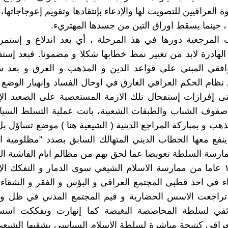
 العراقیین للتصویت لها والإدعاء بإنتقادها وتقویم إعوجاجاتها، 
، حینما یسقط اوراق التین من جسدها المهتريء.
المرجعیة دورها في هذ‌ المرحلة ، أي بعد اندلاع و إستمر
 الهادرة لابد من تغییر نمط خطابها شکلا و مضمونا. فبعد إست
توافقي المبني علی قواعد الدین و المذهب و العرق و بعد
 نظام الحکم العراقي الغارق في اوحال الفساد وإنهیار الوضع 
 إفرازات إستفحال تلك الازمة المستعصیة علی الصعید الإ
فوف الشباب والطبقات الشعبیة، باتت عملیة التسلط السی
ذهب و بمبارکة المراجع الدینیة ( الشیعیة هنا ) موضع تساؤل بل
ینفع معها الخطاب الدیني المتهالك السابق بصدد "مظلومیة ا
مارسة السلطة تعویضا عما لحق بهم من مظالم ایام الفاشیة البع
لم تفرز ١٦ عاما من ممارسة الاسلام الشیعي سوی الدمار و التفکك ا
اء في احد قطبي المجتمع العراقي و البؤس و الفقر و الشقا
د تراجعت الاسس الحضاریة و قیم المجتمع المدني في ظل و 
ائفي لسلطة المحاصصة البغیضة کما إنهارت وتفککت اسس
عراقي کنتیجة مباشرة لسلطة الاسلام السیاسي بشقیها الشیع