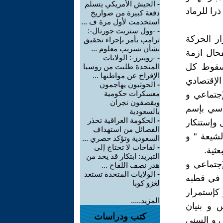
-
الجيش الأمريكي يتسلم
ذرا للرماد
دفعة كبيرة من صواريخ
استخدمت لأول مرة ف ...
-
-وول ستريت جورنال-:
ار الحرکة
ترامب يأمر بإجراء تحقيق
بشأن تسريب معلوم ...
فحال ازمة
-
-رويترز-: الولايات
 سقوط کل
المتحدة طلبت من روسيا
الإفراج عن مواطنها ...
الإقتصادي
-
الحوثيون يهاجمون
معسكرات حكومية
جتماعي و
ويقصفون نجران
اسي بإسم
بالسعودية
-
الحكومة العراقية تحذر
 وإستنکار
الفصائل من استهداف
لشیعة " و
السعودية وتؤكد حصري ...
-
لقاحات لا تحتاج إلى
ثیة.
التبريد: ابتكار قد يحد من
لإجتماعي و
هدر نصف اللقاح ...
-
الولايات المتحدة تستعد
ء في قطبه
لغزو كوبا
کإستمرار
المزيد.....
 و بنیان
كتب ودراسات
ي و السني