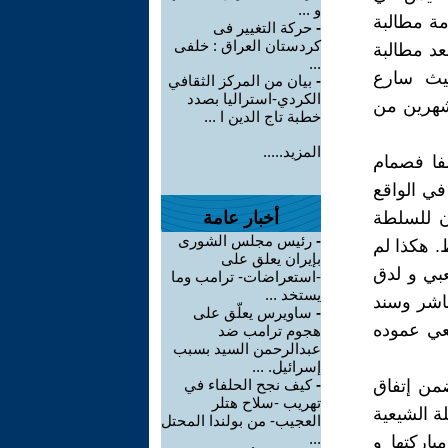
و ...
مة مطالبة
-
حرکة التغییر فی
کردستان العراق : خلفی
عد مطالبة
...
لي السیستاني بإستقالته في ٢٩ نوڤمبر ٢٠١٩ حیث سارع
-
بيان من المركز الثقافي
الكردي-استراليا بصدد
 شهرین من
خطبة تاج الدين ا ...
المزيد.....
فا فصمام
في الواقع
ن للسلطة
أخبار عامة
-
رئيس مجلس الشورى
. هکذا لم
بإيران يعلق على
بي و لدق
-استعراضات- ترامب وما
يستخد ...
اشر وسند
-
ساويرس يعلّق على
یعي عموده
هجوم ترامب ضد
عبدالرحمن السيد بسبب
إسرائيل. ...
ضمن إتفاق
-
كيف نجح الحلفاء في
تهريب -سلاح هتلر
ة الشیعیة
العجيب- من بولندا المحتل
...
بارکتها و