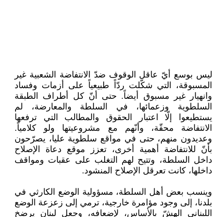
ليس بوسع أيّ عاقل الوقوف ضدّ الانتفاضة الشعبية غير
المسبوقة، التي شكّلت ردّاً طبيعياً على أزمات وفساد
وانهيار غير مسبوق أيضاً. حتى أنّ كل أطراف الطبقة
السلطوية وزعمائها، في السلطة والمعارضة، لم
يستطيعوا إلّا اعتبار الحقوق والمطالب التي ترفعها
الانتفاضة محقّة، وأنّهم مع مشروعيتها ولو كلامياً.
وعديدون منهم، حتى في مواقع سلطوية عليا، يصرّحون
بأنّ للانتفاضة أهمية أخرى، تعزز موقع دعاة الإصلاح
داخل السلطة، وتتيح لهم التغلب على عقبات ومواقف
داخلها، كانت تعرقل الإصلاح المنشود.
وينسب بعض أهل السلطة، مسؤولية الوضع الكارثي في
بلدنا، إلى وجود مؤامرة خارجية، ترمي إلى زعزعة الوضع
اللبناني الهشّ بالأساس، لإضعافه، وجعل لبنان يرضخ