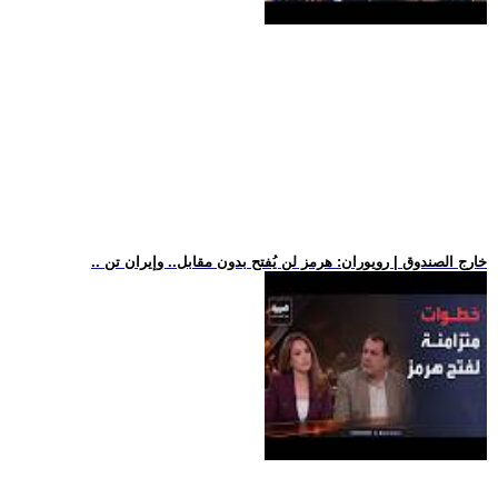
.. خارج الصندوق | رويوران: هرمز لن يُفتح بدون مقابل.. وإيران تن