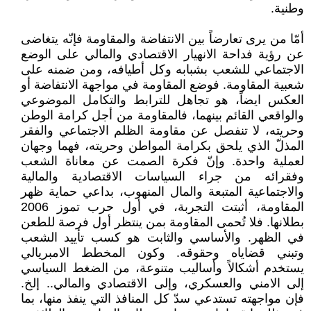
وطنية.
أمّا من يرى تعارضاً بين الانتفاضة والمقاومة فإنّه يتغاضى
عن رؤية فداحة الانهيار الاقتصادي والمالي على الوضع
الاجتماعي للشعب بشبابه وكل أطيافه، ومن ضمنه على
شعبية المقاومة. فوضع المقاومة في مواجهة الانتفاضة أو
العكس ايضاً، هو تجاهل للترابط والتكامل الموضوعي
والواقعي القائم بينهما، فالمقاومة من أجل كرامة الوطن
وحريته، لا تنفصل عن مقاومة الظلم الاجتماعي والفقر
المذلّ الذي يلحق بكرامة المواطن وحريته، فهما وجهان
لعملية واحدة. وإنّ فكرة الصمت عن معاناة الشعب
وفقرائه من جراء السياسات الاقتصادية والمالية
والاجتماعية المتبعة والمال المنهوب، بداعي حماية ظهر
المقاومة، أثبتت التجربة، في أول حرب تموز 2006
بطلانها. فلا تُحمى المقاومة بمن ينتظر أول فرصة للطعن
في الظهر. والأساسي والثابت هو كسب تأييد الشعب
وتبني قضاياه وحقوقه. وكون المخطط الامبريالي
يستخدم أشكالاً وأساليب متنوعة، من الضغط السياسي
إلى الامني والعسكري، وإلى الاقتصادي والمالي.. إلخ.
فإن مواجهته تستدعي سدّ كل المنافذ التي ينفذ منها، بما