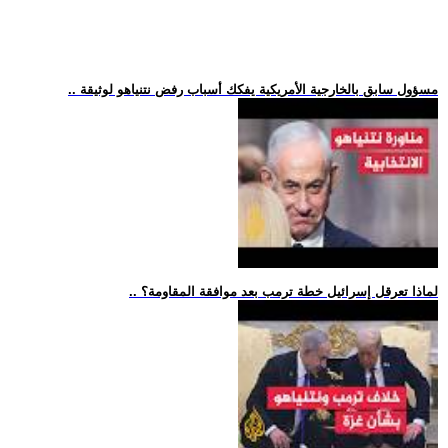
.. مسؤول سابق بالخارجية الأمريكية يفكك أسباب رفض نتنياهو لوثيقة
.. لماذا تعرقل إسرائيل خطة ترمب بعد موافقة المقاومة؟