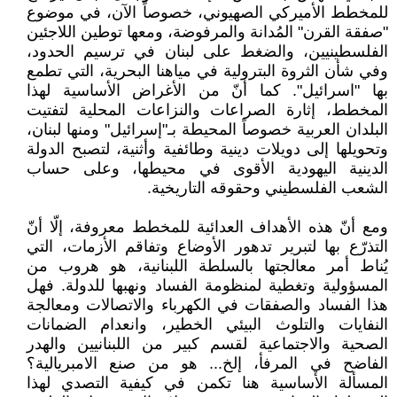
للمخطط الأميركي الصهيوني، خصوصاً الآن، في موضوع
"صفقة القرن" المُدانة والمرفوضة، ومعها توطين اللاجئين
الفلسطينيين، والضغط على لبنان في ترسيم الحدود،
وفي شأن الثروة البترولية في مياهنا البحرية، التي تطمع
بها "اسرائيل". كما أنّ من الأغراض الأساسية لهذا
المخطط، إثارة الصراعات والنزاعات المحلية لتفتيت
البلدان العربية خصوصاً المحيطة بـ"إسرائيل" ومنها لبنان،
وتحويلها إلى دويلات دينية وطائفية وأثنية، لتصبح الدولة
الدينية اليهودية الأقوى في محيطها، وعلى حساب
الشعب الفلسطيني وحقوقه التاريخية.
ومع أنّ هذه الأهداف العدائية للمخطط معروفة، إلّا أنّ
التذرّع بها لتبرير تدهور الأوضاع وتفاقم الأزمات، التي
يُناط أمر معالجتها بالسلطة اللبنانية، هو هروب من
المسؤولية وتغطية لمنظومة الفساد ونهبها للدولة. فهل
هذا الفساد والصفقات في الكهرباء والاتصالات ومعالجة
النفايات والتلوث البيئي الخطير، وانعدام الضمانات
الصحية والاجتماعية لقسم كبير من اللبنانيين والهدر
الفاضح في المرفأ، إلخ... هو من صنع الامبريالية؟
المسألة الأساسية هنا تكمن في كيفية التصدي لهذا