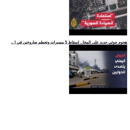
.. هجوم حوثي جديد على المخا.. إسقاط 5 مسيرات وتحطم صاروخين في ا