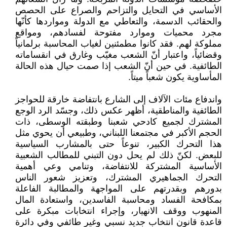
الأساسي في التحايل والتزاحم والصراع على الحصص
والحقائب الدسمة، والتعاطي مع الدولة ومواردها كأنّها
مجرد محميات وموارد مفتوحة لفسادهم، ومواقع
مملوكة لهم. فقد كانوا مطمئنين لغياب المحاسبة برلمانياً
وقضائياً، واعتبار أنّ الشعب مغيّب وغارق في انقساماته
الطائفية. في حين أنّ الشعب إذا صمت حيال هذه الحالة
المأساوية يكون شعباً ميتاً.
واندفاع مئات الآلاف إلى الشارع بانتفاضة خارقة للحواجز
الطائفية والمناطقية، أظهر عكس ذلك، وجسّد الرد الوجع
المشترك لجميع كادحي شعبنا وطبقته الوسطى، ذات
الحجم الأكبر في مجتمعنا اللبناني، وطبيعي أن يحوي مثل
هذا التحرك الكبير، تنوعاً حتى بالمشارب السياسية
للبعض. لكنّ ذلك لم يحل دون التبني للمطالب الشعبية
الأساسية المشتركة للانتفاضة، وتنامي وعي أهمية
التحرك الجماهيري المشترك، وتعزيز شعور الناس
بدورهم وبقدرتهم على المواجهة والمطالبة الفاعلة
بمكافحة الفساد ومحاسبة الفاسدين، واستعادة المال
المنهوب ووقف الانهيار، وإجراء انتخابات مبكرة على
قاعدة قانون انتخاب جديد نسبي وغير طائفي وفي دائرة