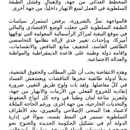
المخطط العدائي من جهة، ولإهمال وفشل الطبقة
السلطوية في العمل لمنع الانهيار داخلياً، من جهة أخرى.
فالمواجهة تمرُّ بالضرورة، برفض استمرار سياسات
الطبقة السلطوية التي جعلت الوضع الاقتصادي والمالي
في موقع التبعية لمراكز الرأسمالية المعولمة التي توجّهها
أميركا، وبإحداث تغيير جدي لإزالة نظامها التحاصصي
الطائفي الفاسد، لتجفيف منابع التناقض والانقسامات،
واقامة دولة وطنية على قاعدة الديمقراطية والمواطنة
والعدالة الاجتماعية.
وهذه الانتفاضة يجب أن تلبّي المطالب والحقوق الشعبية،
بديلاً لدولة طائفية تنخرها التناقضات ويعشعش الفساد
في كلّ مفاصلها. ولقد بات ولوج طريق التغيير، ضرورة
إنقاذية للخروج الفعلي من الأزمات والانهيار من جهة،
ولتعزيز مناعة لبنان وطنياً في وجه كل انواع الضغوط
والتحديات الخارجية، من جهة أخرى. ورغم الحاجة الملحّة
لاعتماد هذا المنحى الإصلاحي والتغييري، نجد الأطراف
السلطوية تستمر في النمط نفسه، سواءً في إدارة
الدولة أم في تشكيل الحكومة الجديدة والجنوح نحو
خصخصة مؤسسات الدولة المربحة. وما زال انشغالهم