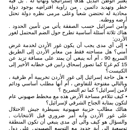
يعتبر الوطن البديل هدفاً إستراتيجياً ونهائيا له . بل فيه
خطر وتهديد دائمين , من زاوية افتراضِه بوجود دولة
محاذية له تحتضن شعباً وعلى مرمى نظره دولة تحتل
أرضه ووطنه.
وأمن اسرائيل حسب الصفقة يأتي من تأمين الحدود .
هناك ثلاثة أسئلة أساسية تطرح حول الضم المحتمل لغور
الأردن:
• إلى أي مدى يجب أن يكون غور الأردن لخدمة غرض
أمني؟ هل مساحته فقط من معابر الأردن إلى الطريق
السريع 90 ، أم أنه ينبغي أن يمتد على مسافة تزيد عن
15 كم غربًا كما تصور إسحاق رابين في خطابه الأخير إلى
الكنيست؟
• هل حاجة إسرائيل إلى غور الأردن تخريبية أم ظرفية ،
وبالتالي مفتوحة للتفاوض ، أم أنها مطلب أساسي ودائم
لأمن إسرائيل؟ كما تم التصريح ؟
• كيف تتلاءم مساحة الأرض هذه مع مخطط صهيوني عام
لتكون بمثابة الجناح الشرقي لإسرائيل؟
هنالك مطالب حزبية صهيونية بسيطرة جيش الاحتلال
على غور الأردن وأنه أمر ضروري قبل الانتخابات ,
والسؤال هو كيف والى أي مدى ينبغي أن تكون المنطقة
توسعية الى أية حدود مع التوسع الصهيوني على دول