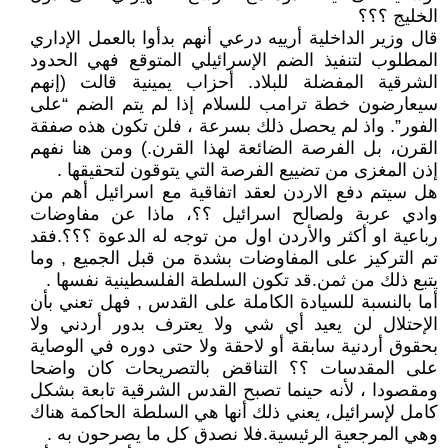
الخليج ؟؟؟
قال وزير الداخلية أرييه درعي أنهم بدأوا بالعمل الإداري
المطلوب لتنفيذ الضم الإسرائيلي المتوقع فهي الحدود
الشرقية المفضلة للبلاد. أحزاب يمينية قالت (إنهم
سيعارضون خطة ترامب للسلام إذا لم يتم الضم “على
الفور”. واذ لم يحصل ذلك بسرعة ، فلن تكون هذه صفقة
القرن، بل الفرصة الضائعة لهذا القرن.) ومن هنا نفهم
إذن المغزى من تضييع الفرصة التي يتوقون لتحقيقها .
هل سيتم دفع الاردن لعقد اتفاقية مع اسرائيل أهم من
وادي عربة ولصالح اسرائيل ؟؟، ماذا عن مفاوضات
رباعية او أكثر والأردن اول من توجه له الدعوة ؟؟؟.فقد
تم التركيز على المفاوضات بشدة من قبل الجميع , وما
يتبع ذلك من ثمن.قد تكون السلطة الفلسطينية نفسها .
أما بالنسبة للسيادة الكاملة على القدس , فهل تعني بأن
الإحتلال لن يعيد أي شي ولا يعترف بدور أردني ولا
بحقوق أردنية سابقة أو لاحقة ولا حتى دوره في الوصاية
على المقدسات ؟؟ التناقض بالتصريحات كان واضحا
ومقصودا ، لأنه حينما تصبح القدس الشرقية تابعة بشكل
كامل لإسرائيل، يعني ذلك أنها هي السلطة الحاكمة هناك
وهي المرجعية الرئيسية.فلا نصدق كل ما يصرحون به .