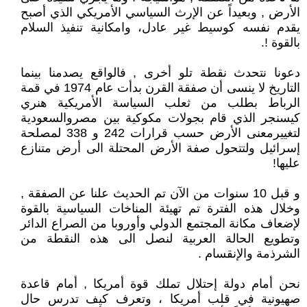
الأرض , وبعيداً عن الإرث السياسي الأمريكي الذي أصبح
يقدم نفسه كوسيط غير عادل، وامكانية تنفيذ السلام
بالقوة !.
دعونا نتحدث نقطة تلو أخرى , فالواقع يصدمنا بينما
التاريخ لا ينسى أن صفقة القرن بدأت عام 1974 في قمة
الرباط بطلب من ثعلب السياسة الأمريكية هنري
كيسنجر الذي قام بجولات مكوكية بين مصروالسعودية
لتغييرمعنى الأرض حسب قرارات 242 و 338 لمصلحة
إسرائيل ولتتحول صفة الأرض المحتلة الى أرض متنازع
عليها!
و قبل 10 سنوات من الآن تم الحديث علنا عن الصفقة ,
وخلال هذه الفترة تم تهيئة المناخات السياسية بالقوة
لإضعاف مكانة المجتمع الدولي وأوروبا من الصراع الدائر
وتطويع الحالة العربية لنصل الى هذه النقطة من
الشرذمة والإنقسام .
نحن أمام دولة إحتلال تملك قوة أمريكا , أمام قاعدة
صهيونية في قلب أمريكا ، وتعرف كيف تدرس حال