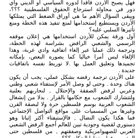
فهل يصبح الأردن فاقدا لدوره السياسي أو الديني وأي
دور في محاولة استرجاع الحقوق الفلسطينية ؟؟؟،
ويبقى السؤال الأهم ما هي أوراق الضغط التي يمتلكها
الأردن ويستطيع إستخدامها لمنع تنفيذ هذه الخطة ومنع
تأثيرها السلبي عليه؟
أول ورقة يمكن للأردن استخدامها هي إعلان موقفه
الرسمي والشعبي الرافض بشراسة لهذه الخطة،
وترجمة ذلك عمليا عبر إلغاء اتفاقية وادي عربة، وهذا
الإلغاء ليس أمرا خياليا كما يصوره البعض، بإمكانه
تجميدها وتعليق العمل بها .لا توريط نفسه باتفاقيات
جديدة .
على الأردن ترجمة رفضه بشكل عملي، يجب أن يكون
هناك وحدة . وحتى لو وصل الأمر لإستفتاء شعبي وطني
وعربي لرفض الصفقة والإحتلال , لنحاربهم بعلنية
ولتتشارك الشعوب مع حكامها بالقرار . بدلا من إنشغال
الشعوب العربية بوسم فلسطين حرة ولا لبصقة القرن
وغيرها من المسميات على مواقع التواصل الإجتماعي
فما هكذا يكون النضال , فالإستيفتاء أكثر إثباتا وهو
دستوري لقضية وجودية تبين للعالم أجمع الرفض الشعبي
العربي للصهيوامريكية وصفقتهم , من فلسطين حتى