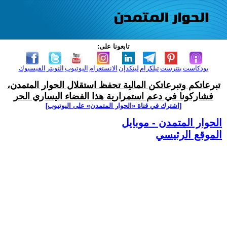
تابعونا على:
بودكاست
بنترست
تيلكرام
لينكدإن
الانستغرام
اليوتيوب
التويتر
الفيسبوك
تبرعاتكم وتبرعاتكن المالية تحفظ استقلال الحوار المتمدن،
فشاركونا في دعم استمرارية هذا الفضاء اليساري الحر
[اشترك في قناة ‫«الحوار المتمدن» على اليوتيوب]
الحوار المتمدن - موبايل
الموقع الرئيسي