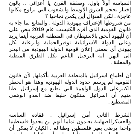
السياسة أولاً بأول، وصفقة القرن يا أعزائي .. بالون
إختبار بحجم الشرق الأوسط والشعوب التي تراوح مكانها
عاجزة . لكن السؤال أين يكمن نجاحها ؟
من شروطها الإعتراف بيهودية الدولة , والمتابع لما جاء به
قانون القومية الذي أقره الكنيست عام 2019 ينص على
أن لليهود الحق بالاستيطان في المنطقة العربية أينما يريد
وعلى الدولة الاسرائيلية توفيرالحماية والرعاية لكل
يهودي أي بمعنى إعلان قومية الدولة اليهودية من البحر
الى النهر, انه الترحيل الناعم بكل الطرق المبطنة
والمعلنة .
ان أطماع اسرائيل بالمنطقة العربية بأكملها, لآن قانون
القومية لم يرسم حدود الدولة اليهودية وهذا هو الخطر
الكبيرعلى الدول الواهمة التي تطبع مع إسرائيل .ظنا
منهم أن اسرائيل ستكون حليفا ضد العدو الوهمي
المصطنع .
الشرط الثاني أمن إسرائيل . فقادة الساسة
والعسكرالصهاينة يعلمون تماما أنهم لن يجدوا فلسطينيا
واحدا يرضى بغير فلسطين وطنا له . الكيان لا يمكن أن