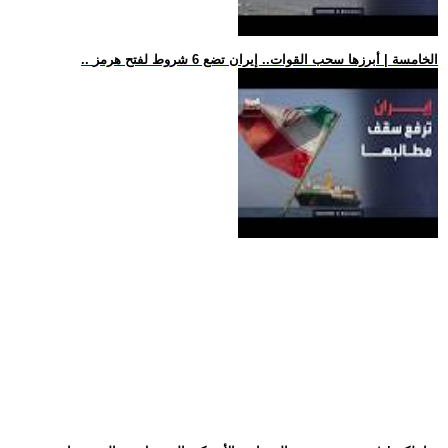
.. الخامسة | أبرزها سحب القوات.. إيران تضع 6 شروط لفتح هرمز