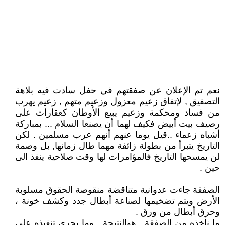
نعم تم الإعلان عن صفقتهم في حفل سادت فيه بلاهة
التصفيق , لإتفاق زعيم معزول وزعيم متهم , زعيم يهرب
من فساد ومحكمة وزعيم يبيع الأوطان كعقارات على
رصيف بيت أبيض فكيف لهما أن يصنعا السلام ... بمباركة
أشباه زعماء ..قيل يوما عنهم أنهم عرب مسلمين . لكن
التاريخ يتبرأ من بطولة زائفة مهما طال زمانها, بل وصمة
لن يمسحها التاريخ فالمؤامرات لها وقت صلاحية ينفذ الى
حين .
الصفقة جاءت عدوانية متناقضة منقوصة الحقوق مسلوبة
الأرض ويتم تضخيمها لصناعة أبطال جدد وكشف خونة ،
وحرق أبطال من ورق .
ما نأخذه من الصفقة , هوالنتيجة . وما يجري تنفيذه على