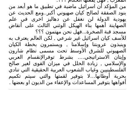
المغرب , فهل يفعلها الحكام ؟؟؟.
من المؤكد أن اسرائيل ماضية في تطبيق ما هو أبعد من
بنود الصفقة لصالح كيان صهيوني أكبر..ومع الحديث عن
يهودية الدولة لن نغفل عن دهاليز اخرى في علم
الصهاينة أهمها بناء الهيكل الوثني الثالث على أنقاض
مسجد قبة الصخرة...فهل نحن مهتمون ؟؟؟
للأسف كيان اسرائيل غير شرعي , لكن العالم يعترف به
وينبذون عروبتنا وإسلامنا , ويستمرون بخطة الكيان
الصهيوني للشرق الأوسط تحت مسمى نظام شارون
وإيتان الاستراتيجي…. بشرط توفرالإنقسام العربي
والإسلامي , زيادة الخلل في ميزان القوى لغير صالح
الفلسطينيين وغياب الشعوب العربية الحقيقية التي تنادي
بحرية أوطانها…لا بتوفير لقمتها والتي سيتم تكميم
أفواهها بتوفير المساعدات والإعفاء من الديون او بعضها .