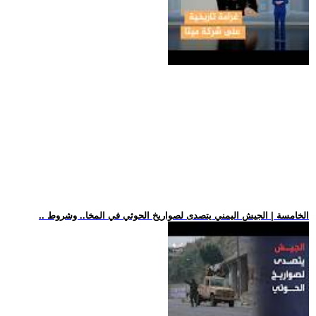
.. الخامسة | الجيش اليمني يتصدى لصواريخ الحوثي في المخا.. وشروط