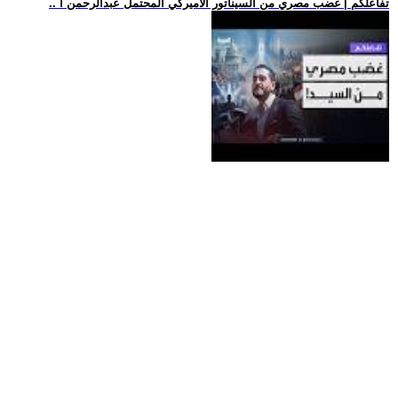
.. تفاعلكم | غضب مصري من السيناتور الأميركي المحتمل عبدالرحمن ا