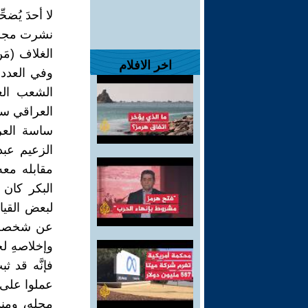
لا أحدَ يُض
الغلاف (مَن
اخر الافلام
وفي العدد
الشعب الع
ساسة العر
الزعيم عب
مقابله مع
البكر كان 
لبعض القيا
عن شخصهِ أو
وإخلاصهِ لج
فإنَّه قد 
عملوا على 
محله، ومنذ