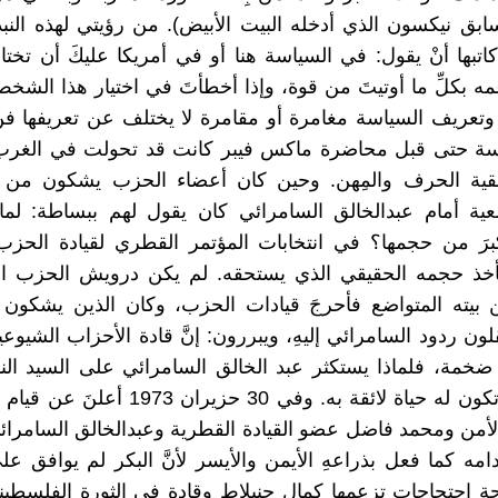
ابق نيكسون الذي أدخله البيت الأبيض). من رؤيتي لهذه النبذة
د كاتبها أنْ يقول: في السياسة هنا أو في أمريكا عليكَ أن تخت
ه بكلِّ ما أوتيتَ من قوة، وإذا أخطأتَ في اختيار هذا ال
وتعريف السياسة مغامرة أو مقامرة لا يختلف عن تعريفها ف
ياسة حتى قبل محاضرة ماكس فيبر كانت قد تحولت في الغرب
بقية الحرف والمِهن. وحين كان أعضاء الحزب يشكون من
معية أمام عبدالخالق السامرائي كان يقول لهم ببساطة: لم
برَ من حجمها؟ في انتخابات المؤتمر القطري لقيادة الحزب 
فيأخذ حجمه الحقيقي الذي يستحقه. لم يكن درويش الحزب ا
ن بيته المتواضع فأحرجَ قيادات الحزب، وكان الذين يشكون
ون ردود السامرائي إليهِ، ويبررون: إنَّ قادة الأحزاب الشيوع
خمة، فلماذا يستكثر عبد الخالق السامرائي على السيد الن
حسين أن تكون له حياة لائقة به. وفي 30 حزيران 
لأمن ومحمد فاضل عضو القيادة القطرية وعبدالخالق السامرائ
مه كما فعل بذراعهِ الأيمن والأيسر لأنَّ البكر لم يوافق على
 احتجاجات تزعمها كمال جنبلاط وقادة في الثورة الفلسطين