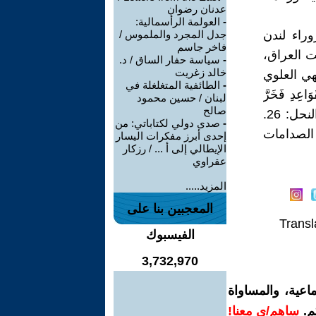
عدنان رضوان
-
العولمة الرأسمالية:
وراء لندن
جدل المجرد والملموس /
فاخر جاسم
لت العراق،
-
سياسة حفار الساق / د.
خالد زغريت
هي العلوي
-
الطائفية المتغلغلة في
َاعِدِ فَخَرَّ
لبنان / حسين محمود
صالح
عَلَيْهِمُ السَّقْفُ مِنْ فَوْقِهِمْ وَأَتَاهُمُ الْعَذَابُ مِنْ حَيْثُ لَا يَشْعُرُونَ) سورة النحل: 26.
-
صدى دولي لكتاباتي: من
ف الصدامات
إحدى أبرز مفكرات اليسار
الإيطالي إلى أ ... / رزكار
عقراوي
المزيد.....
المعجبين بنا على
Transl
الفيسبوك
3,732,970
اعية، والمساواة
م.
ساهم/ي معنا!