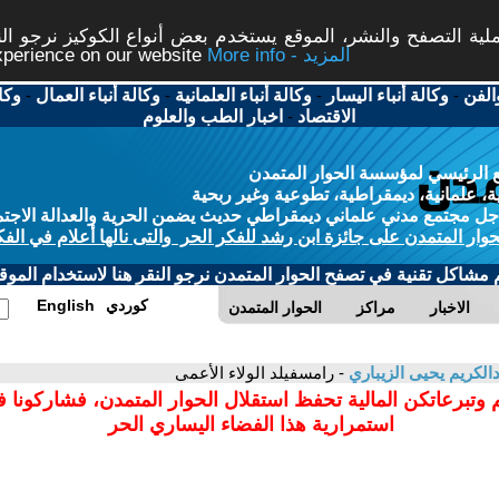
ة التصفح والنشر، الموقع يستخدم بعض أنواع الكوكيز نرجو النق
More info - المزيد
experience on our website
الفن
-
وكالة أنباء اليسار
-
وكالة أنباء العلمانية
-
وكالة أنباء العمال
-
وكا
الاقتصاد
-
اخبار الطب والعلوم
 الرئيسي لمؤسسة الحوار المتمدن
، علمانية، ديمقراطية، تطوعية وغير ربحية
ل مجتمع مدني علماني ديمقراطي حديث يضمن الحرية والعدالة الاجتم
حوار المتمدن على جائزة ابن رشد للفكر الحر والتى نالها أعلام في الفك
م مشاكل تقنية في تصفح الحوار المتمدن نرجو النقر هنا لاستخدام الموقع
كوردي
English
الاخبار
مراكز
الحوار المتمدن
الكريم يحيى الزيباري
- رامسفيلد الولاء الأعمى
 وتبرعاتكن المالية تحفظ استقلال الحوار المتمدن، فشاركونا 
استمرارية هذا الفضاء اليساري الحر