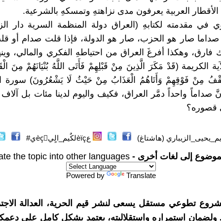
لأقطار العربية يعرفون مدى نزاهتهِ وتمسكهِ بالشرعية.
ي في مقدمته لكتابهِ (العراق دولة المنظمة السرية دار الز
 بأنَّ صداما صار هو الحزب، صار هو الدولة، فإذا قلت صدام أو ق
ك فارق، وهكذا أفرغَ العراق من احتياطهِ الفكري والمالي، وين
لكريمة (قَدْ مَكَرَ الَّذِينَ مِنْ قَبْلِهِمْ فَأَتَى اللَّهُ بُنْيَانَهُمْ مِنَ الْقَو
َّ صداماً واحداً دمَّر العراق، فكيف واليوم لدينا مئات بل آلا
 قصوره؟
م_يحيى_الزيباري (هاشتاغ)
عèïçلكٌيم_الٍيèçٌي#
موضوع إلى لغات أخرى -
ate the topic into other languages
Powered by
Translate
شروع تطوعي مستقل يسعى لنشر قيم الحرية، العدالة الاجتم
. ولضمان استمراره واستقلاليته، يعتمد بشكل كامل على دعمك