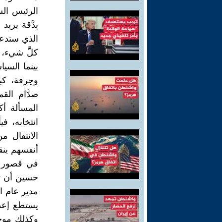
الرئيس الس
بِدَّقة يري
الذي ستدعم
كلَّ شيء، 
بينما الس
وحِرفة، ك
صدَّام الق
المسألة أك
انتخابه، 
الانتقال م
أنفسهم ينقل
في قصور ض
مدير عام ا
يستطع إعدا
وكذلك موجة