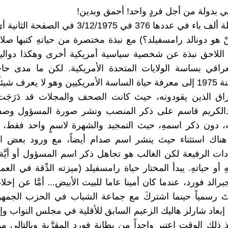
حِّي بدولة من أجل فردٍ واحد! أحمق وبدين!
نشرت مجلة ألف باء في عددها 376 في 3/12/1975 في ا
ْ هو دونالد رامسفيلد؟) مع نبذة مختصرة من حياتهِ كتبها صلاح
 اللاحق نبذة عن شخصية سياسية أمريكية أخرى وهكذا دوالي
راقي بساسة الولايات المتحدة الأمريكية. لكن ما مدى حاج
العراقي سنة 1975 إلى معرفة حياة الساسة الأمريكيين وهو لا يعرف شي
اق الذين يقودونه، حيث كانت الصحف والمجلات قد دَرَجَت
دالكريم قاسم على ذكر المنصب ونشر صورة المسؤول وصف
ه، دون ذكر اسمهِ، حيث التمجيد والشهرة لاسمٍ واحد فقط،
هناك استثناء حيث ينشر اسم صدام أيضاً، مع ورود بعض الا
دات الرفيعة لكن الغالب هو تجاهل ذكر اسم المسؤول أو أيَّ
 حياتهِ. يبدأ المختار حياة رامسفيلد (ميزته الدِّقة في العم
يرالد فورد، عندما كان أمينا عاما للبيت الأبيض... أمَّا عن إخلا
ثبتَ رسمياً حينما اشتركَ مع جماعة الشباب في الحزب الجمه
إبعاد شارلز هاليك الزعيم السابق للأقلية في مجلس النواب وإ
 ذلك الوقت اعتبر واحداً من بِطانة فورد المقرَّبة وبالتالي 