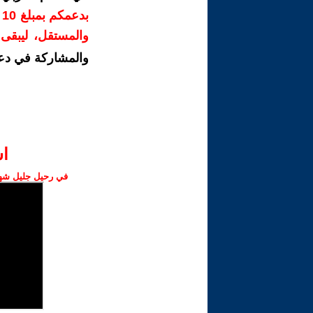
ب
والمستقل، ليبقى ص
والمشاركة في دع
ا‫
في رحيل جليل شهبا