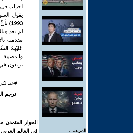
احزاب في ا
يقول العلو
1993)
لم يعد هنا
مقدمته بالآية ا
والمصيبة أن
يرتعون في
#عبدالكري
ترجم ال
الحوار المتمدن م
المزيد.....
في العالم العربي