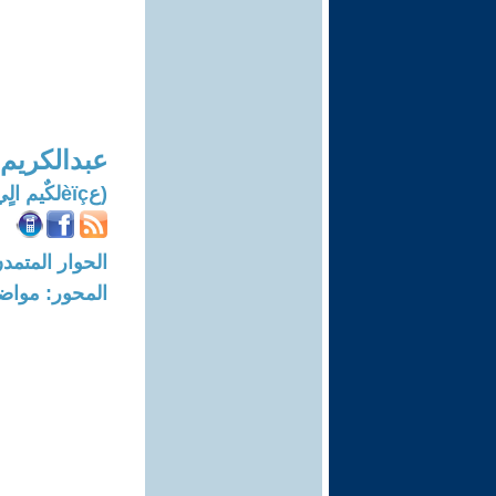
عبدالكريم 
(عèïçلكٌيم الٍيèçٌي)
الحوار المتمدن-العدد: 6457 - 0
المحور: مواض