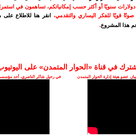
دعمكم بمبلغ 10 دولارات سنويًا أو أكثر حسب إمكانياتكم، تساهمون في استم
وتًا قويًا للفكر اليساري والتقدمي
،
انقر هنا للاطلاع على 
م هذا المشروع
.
شترك في قناة «الحوار المتمدن» على اليوتيوب
ز، عضو هيئة إدارة الحوار المتمدن
في رحيل شاكر الناصري، أحد مؤسسي 