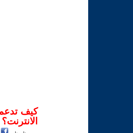
كيف تدعم-
الانترنت؟