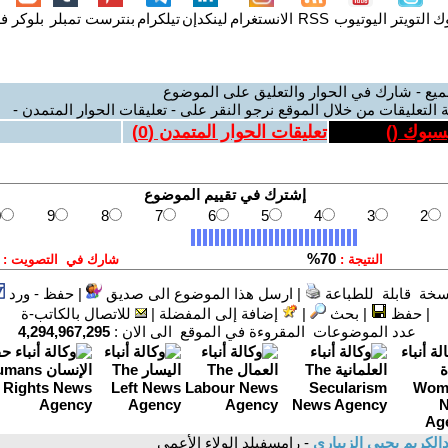
وك
التويتر
اليوتيوب
RSS
الانستغرام
لينكدإن
تيلكرام
بنترست
تمبلر
بلوكر
فل
ميع - شارك في الحوار والتعليق على الموضوع
 التعليقات من خلال الموقع نرجو النقر على - تعليقات الحوار المتمدن -
يسبوك (
)
تعليقات الحوار المتمدن (
0
)
سخة قابلة للطباعة
|
ارسل هذا الموضوع الى صديق
|
حفظ - ورد
|
حفظ
|
بحث
|
إضافة إلى المفضلة
|
للاتصال بالكاتب-ة
عدد الموضوعات المقروءة في الموقع الى الان :
4,294,967,295
الكريم يحيى الزيباري
- رامسفيلد الولاء الأعمى