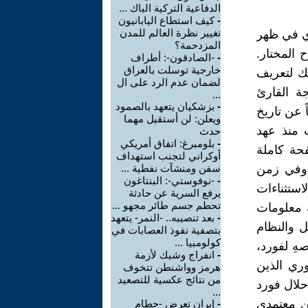
الدفاعية التركية الباك ...
-
كيف استطاع اليابانيون
تغيير نظرة العالم للمدن
لصفحة الثانية أي في ظهر
المزدحمة؟
 المختار.
-
-الصادقون-: أطراف
خارجية توسلت بالعراق
ك لتعريف
لضمان عدم الرد على ال
ة القارئ
...
-
بزشكيان يتعهد بالصمود
ئاً عن تاريخ
ويعلن: لن أستقيل مهما
 منذ عهد
حدث
-
بلومبرغ: اتفاق أمريكي
حة كاملة
أوكراني لتجنب استهداف
 وفي زمن
سفن ومنشآت نفطية ...
-
-نوفوستي-: البنتاغون
ستثناءات
يرفع السرية عن حادثة
تحطم جسم طائر مجهو ...
ة معلومات
-
بعد تنصيبه.. -النمر- يتعهد
ل والنظام
بتصفية نفوذ العصابات في
كولومبيا ...
صهِ لفورد،
-
انفراج وشيك لأزمة
وري الذين
هرمز وواشنطن تتخوف
من نتائج عكسية للتصعيد
حلال فورد
...
من معتمدي
-
إيران تعرض -حطام