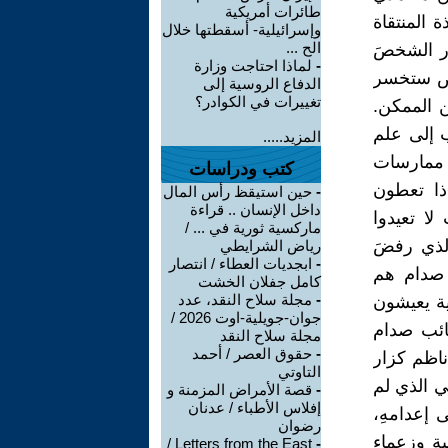
طائرات أمريكية
 المنتقاة
وإسرائيلية- أسقطتها خلال
الح ...
ار الشخصَ
-
لماذا احتاجت وزارة
شخص ستخسر
الدفاع الروسية إلى
تغييرات في الكوادر؟
ن الممكن.
 إلى علم
المزيد.....
 ممارسات
كتب ودراسات
اذا تعطون
-
حين استيقظ رأس المال
داخل الإنسان .. قراءة
لا تعيدوا
ماركسية ثورية في ... /
لذي رفضَ
رياض الشرايطي
-
ابجديات العطاء / انتصار
 صدام هم
كامل جفلان الخشت
-
مجلة سلاح النقد، عدد
ية يعيشون
جوان-جويلية-اوت 2026 /
ائب صدام
مجلة سلاح النقد
-
حقوق العصر / أحمد
1973 أعلنَ عن قيام ناظم كزار
التاوتي
ي الذي لم
-
قصة الأمراض المزمنة و
إفلاس الأطباء / عدنان
 إعدامهِ،
رضوان
ية وزعماء
Letters from the East /
-