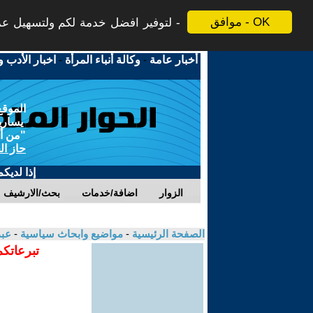
موافق - OK
لتوفير افضل خدمة لكم ولتسهيل عملي
أخبار عامة
-
وكالة أنباء المرأة
-
اخبار الأدب و
الموقع
يسارية
"من أج
حاز ال
إذا لديك
الزوار
اضافة/خدمات
بحث/الارشيف
الصفحة الرئيسية
-
مواضيع وابحاث سياسية
-
عبد
تبرعاتكم