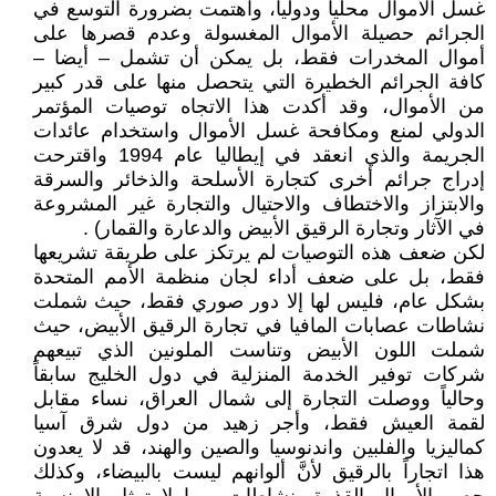
غسل الأموال محليا ودوليا، واهتمت بضرورة التوسع في
الجرائم حصيلة الأموال المغسولة وعدم قصرها على
أموال المخدرات فقط، بل يمكن أن تشمل – أيضا –
كافة الجرائم الخطيرة التي يتحصل منها على قدر كبير
من الأموال، وقد أكدت هذا الاتجاه توصيات المؤتمر
الدولي لمنع ومكافحة غسل الأموال واستخدام عائدات
الجريمة والذي انعقد في إيطاليا عام 1994 واقترحت
إدراج جرائم أخرى كتجارة الأسلحة والذخائر والسرقة
والابتزاز والاختطاف والاحتيال والتجارة غير المشروعة
في الآثار وتجارة الرقيق الأبيض والدعارة والقمار) .
لكن ضعف هذه التوصيات لم يرتكز على طريقة تشريعها
فقط، بل على ضعف أداء لجان منظمة الأمم المتحدة
بشكل عام، فليس لها إلا دور صوري فقط، حيث شملت
نشاطات عصابات المافيا في تجارة الرقيق الأبيض، حيث
شملت اللون الأبيض وتناست الملونين الذي تبيعهم
شركات توفير الخدمة المنزلية في دول الخليج سابقاً
وحالياً ووصلت التجارة إلى شمال العراق، نساء مقابل
لقمة العيش فقط، وأجر زهيد من دول شرق آسيا
كماليزيا والفلبين واندنوسيا والصين والهند، قد لا يعدون
هذا اتجاراً بالرقيق لأنَّ ألوانهم ليست بالبيضاء، وكذلك