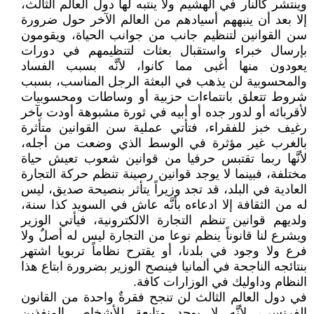
وينتشر كالنار في الهشيم ولا ينتبه لها دول العالم الثالث،
إلا بعد أن ينبههم أسيادهم من العالم الآخر حول ضرورة
سن القوانين لتنظيم جانب من جوانب الحياة، ويقومون
بإرسال خبراء واستقبال بعثات لتنظيمهم في دورات
يعودون منها أغبى مما كانوا، لأنَّه بسبب الفساد
والمحسوبية لن يذهب في البعثة الرجل المناسب، بسبب
شروط تتعلق بانتماءات حزبية أو وساطات ومحسوبيات
لأقربائه أو لدور جده أو أبيه في ثورة مشبوهة أودت بآخر
رغيف خبز للفقراء، فتأتي عملية سن القوانين متأثرة
بالغرب غير مؤثرة في الوسط الذي وضعت من أجله،
لأنَّها ربما تقتبس حرفيا من قوانين شعوب تعيش حياة
مختلفة، فبينما لا يوجد قوانين رصينة تنظم حركة التجارة
العادية في البلد، قد تجد وزيراً يتأثر بنصيحة صديق، ليس
له من الثقافة إلا ادعاءه بأنَّه عاش في السويد كذا سنة،
ولديهم قوانين تنظم التجارة الالكترونية، فيأتي الوزير
ويشرع لنا قانوناً ينظم نوعا من التجارة ليس له أصلٌ ولا
فرع ولا وجود في بلدنا، أو يقترح نظاماً تربويا اشتهر
بنتائجه الناجحة في ألمانيا فينصح الوزير بضرورة ابتاع هذا
النظام وداوليك في الوزارات كافة.
في دول العالم الثالث لن تنجح فقرةٌ واحدة من القانون
الفرنسي، لأنَّه لا يوجد متابعة للأشخاص المنفذين