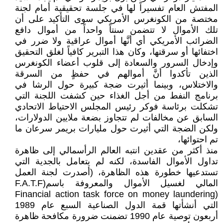
المفتش العام تفسيراً لها في جلسة تحقيقية أمام لجنة
مختصة من الكونغرس الأمريكي سوى التأكيد على أن
تلك الأموال لا تتضمن سنتاً واحداً من أموال دافع
الضرائب الأمريكي أي أنَّها أموال عراقية ولا ضرر في
اختفائها أو سرقتها، وكان هذا التبرير كافياً لغلق التحقيق
وإدخال السرور والسعادة إلى قلوب أعضاء الكونغرس
الذين تأكدوا أنَّ أموالهم في حفظٍ من السرقة
والاختلاس، وبينما أثيرت ضجة كبيرة حول الرشا في
برنامج النفط من أجل الغذاء حين كشفت اللجنة التي
تشكلت برئاسة فوكر رئيس المجلس الاحتياط الاتحادي
السابق عن مخالفات لم تتجاوز بضعة ملايين الدولارات،
ولكن الضجة التي أثيرت حول مليارات بريمر سرعان ما
تم احتوائها،
منذ أكثر من عقدين انتبه العالم الرأسمالي إلى ظاهرة
تداول الأموال الفاسدة، لكنه لم يتعامل بالجدية التي
تستدعيها خطورة هذه الظاهرة، (أصدرت لجنة العمل
المالي لغسيل الأموال والمعروفة باسم(F.A.T.F
(Financial action task force on money laundering
التي أنشأتها قمة الدول الصناعية السبع عام 1989
أربعون توصية عام 1990 تضمنت ضرورة مكافحة ظاهرة