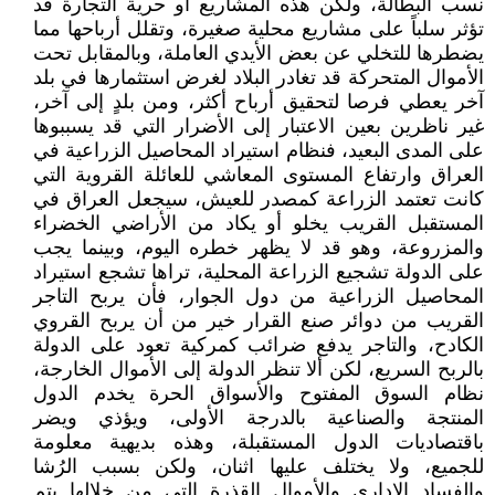
نسب البطالة، ولكن هذه المشاريع أو حرية التجارة قد
تؤثر سلباً على مشاريع محلية صغيرة، وتقلل أرباحها مما
يضطرها للتخلي عن بعض الأيدي العاملة، وبالمقابل تحت
الأموال المتحركة قد تغادر البلاد لغرض استثمارها في بلد
آخر يعطي فرصا لتحقيق أرباح أكثر، ومن بلدٍ إلى آخر،
غير ناظرين بعين الاعتبار إلى الأضرار التي قد يسببوها
على المدى البعيد، فنظام استيراد المحاصيل الزراعية في
العراق وارتفاع المستوى المعاشي للعائلة القروية التي
كانت تعتمد الزراعة كمصدر للعيش، سيجعل العراق في
المستقبل القريب يخلو أو يكاد من الأراضي الخضراء
والمزروعة، وهو قد لا يظهر خطره اليوم، وبينما يجب
على الدولة تشجيع الزراعة المحلية، تراها تشجع استيراد
المحاصيل الزراعية من دول الجوار، فأن يربح التاجر
القريب من دوائر صنع القرار خير من أن يربح القروي
الكادح، والتاجر يدفع ضرائب كمركية تعود على الدولة
بالربح السريع، لكن ألا تنظر الدولة إلى الأموال الخارجة،
نظام السوق المفتوح والأسواق الحرة يخدم الدول
المنتجة والصناعية بالدرجة الأولى، ويؤذي ويضر
باقتصاديات الدول المستقبلة، وهذه بديهية معلومة
للجميع، ولا يختلف عليها اثنان، ولكن بسبب الرُشا
والفساد الإداري والأموال القذرة التي من خلالها يتم