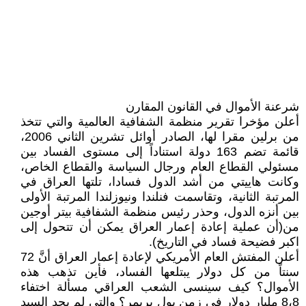
شرعنة الأموال في القانون المقارن
أعلن مؤخرا تقرير منظمة الشفافية العالمية والتي تتخذ
من برلين مقرا لها، الصادر أوائل تشرين الثاني 2006،
قائمة تضم 163 دولة استناداً إلى مستوى الفساد بين
مسئولي القطاع العام ورجال السياسة والقطاع الخاص،
وكانت هاييتي من أشد الدول فسادا، تلتها العراق في
المرتبة الثانية، وتقاسمت فنلندا ونيوزلندا المرتبة الأولى
بين أنزه الدول، وحذر رئيس منظمة الشفافية بيتر أوجين
من(أن عملية إعادة إعمار العراق يمكن أن تتحول إلى
اكبر فضيحة فساد في التاريخ).
أعلن المفتش العام الأمريكي لإعادة إعمار العراق أنَّ 72
سنتاً من كل دولار يبتلعها الفساد، فأين تذهب هذه
الأموال؟ كيف سينسى الشعب العراقي مسألة اختفاء
8،8 مليار دولار في زمن بول بريمر؟ والتي لم يجد السيد