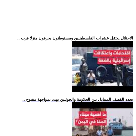
.. الاحتلال يعتقل عشرات الفلسطينيين ومستوطنون يحرقون منزلا قرب
.. تجدد القصف المتبادل بين الحكومة والحوثيين يهدد بمواجهة مفتوح