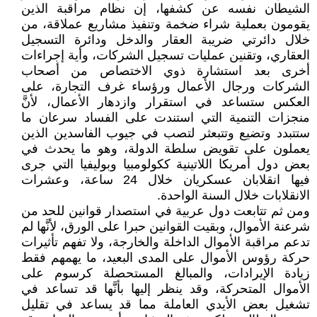
الشيطان نفسه عن كشفها، إن نظام مراقبة الذين
يقومون بعملية شراء ضخمة وتنفيذ مشاريع عملاقة، من
خلال دائرتي ضريبة العقار والدخل ودائرة التسجيل
العقاري، وتقنين عمليات تسجيل الشركات، وأية إجراءات
أخرى بعد استشارة ذوي الاختصاص من أصحاب
الشركات ورجال الأعمال ورؤساء غرف التجارة، على
العكس ستساعد في استقرار وازدهار الأعمال، لأنَّ
منجزات التنمية التي استندت على الفساد سرعان ما
ستتبدد وتضيع وتتبعثر لتصب في جيوب الفاسدين الذين
يعملون على تقويض سلطة الدولة، وهو ما يحدث في
بعض دول أمريكا اللاتينية ككولومبيا وبوليفيا التي جرى
فيها انقلابان عسكريان خلال 24 ساعة، وعشرات
الانقلابات خلال السنة الواحدة.
ومن ثم تتابعت دول عربية في استصدار قوانين للحد من
شرعنة الأموال، وبقيت القوانين حبرا على الورق، لأنَّها لم
تدعم مراقبة الأموال الداخلة والخارجة، ولا تفهم تأثيرات
حركة رؤوس الأموال على المدى البعيد، ما يهمهم فقط
زيادة الإيرادات، والمبالغ المستحصلة كرسوم على
الأموال المتحركة، وقد ينظر إليها بأنَّها قد تساعد في
تشغيل بعض الأيدي العاملة مما قد يساعد في تقليل