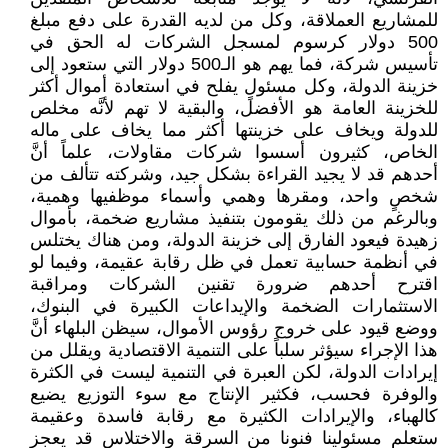
للمشاريع العملاقة، وكل من لديه القدرة على دفع مبلغ
500 دولار كرسوم لمسجل الشركات له الحق في
تأسيس شركة، فما يهم هو الـ500 دولار التي ستعود إلى
خزينة الدولة، وكل مسئولٍ يفلح في استعادة أموال أكثر
للخزينة العامة هو الأفضل، والبقية لا تهم لأنَّه مخلص
للدولة ويخاف على خزينتها أكثر مما يخاف على ماله
الخاص، كثيرون أسسوا شركات مقاولات، علماً أنَّ
أحدهم قد لا يجيد القراءة بشكل جيد، وشركته تتألف من
شخصٍ واحد، ومقرها وهمي وأسماء موظفيها وهمية،
وبالرغم من ذلك يقومون بتنفيذ مشاريع ضخمة، بأموال
زهيدة فيعود الفارق إلى خزينة الدولة، ومن هناك يختلس
في أنظمة حسابية تعمل في ظل رقابة عقيمة، وفيما لو
اقترح أحدهم ضرورة تقنين الشركات ومراقبة
الاستثمارات الضخمة والإيداعات الكبيرة في البنوك،
ووضع قيود على خروج رؤوس الأموال، سيظن البلهاء أنَّ
هذا الإجراء سيؤثر سلباً على التنمية الاقتصادية ويقلل من
إيرادات الدولة، لكن العبرة في التنمية ليست في الكثرة
والوفرة فحسب، فكثير الإنتاج مع سوء التوزيع يضيع
كالهباء، والإيرادات الكثيرة مع رقابة فاسدة وعقيمة
ستعلم مسئولينا فنونا من السرقة والاختلاس قد يعجز