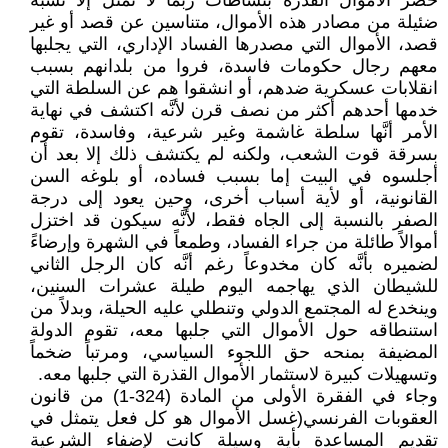
حصر الأموال القذرة بنشاطات ربما لا تمثل إلا نسبة
ضئيلة من مصادر هذه الأموال، متناسين عن قصد أو غير
قصد، الأموال التي مصدرها الفساد الإداري، التي يجلبها
معهم رجال حكومات فاسدة، فروا من بلدانهم بسبب
انقلابات عسكرية ضدهم، أو انشقوا هم عن السلطة التي
خدمها أحدهم أكثر من نصف قرن لأنَّه اكتشف في نهاية
الأمر أنَّها سلطة غاشمة وغير شرعية، وفاسدة، تقوم
بسرقة قوت الشعب، ولكنه لم يكتشف ذلك إلا بعد أن
أجلسوه في البيت إما بسبب فساده، أو بلوغه السن
القانونية، أو لأية أسباب أخرى، وحين يعود إلى درجة
الصفر بالنسبة إلى الجاه فقط، لأنَّه سيكون قد اختزل
أموالاً طائلة من جراء الفساد، وطمعاً في الشهرة وإرضاءً
لضميره بأنَّه كان مخدوعاً رغم أنَّه كان الرجل الثاني
للشيطان الذي يهاجمه اليوم طيلة عشرات السنين،
وينخدع له المجتمع الدولي وتنطلي عليه الحيلة، وبدلاً من
استنطاقه حول الأموال التي جلبها معه، تقوم الدولة
المضيفة بمنحه حق اللجوء السياسي، ومرتباً ضخماً
وتسهيلات كبيرة لاستثمار الأموال القذرة التي جلبها معه.
وجاء في الفقرة الأولى من المادة (324-1) من قانون
العقوبات الفرنسي(غسل الأموال هو كل فعل يتمثل في
تقديم المساعدة بأية وسيلة كانت لإضفاء الشرعية