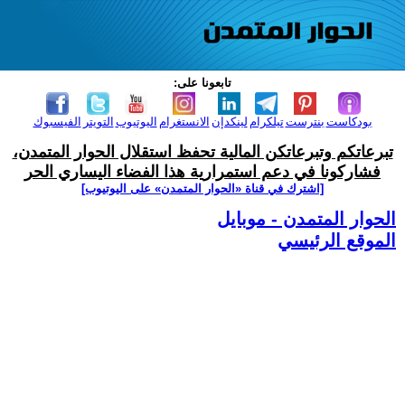
تابعونا على:
بودكاست
بنترست
تيلكرام
لينكدإن
الانستغرام
اليوتيوب
التويتر
الفيسبوك
تبرعاتكم وتبرعاتكن المالية تحفظ استقلال الحوار المتمدن،
فشاركونا في دعم استمرارية هذا الفضاء اليساري الحر
[اشترك في قناة ‫«الحوار المتمدن» على اليوتيوب]
الحوار المتمدن - موبايل
الموقع الرئيسي