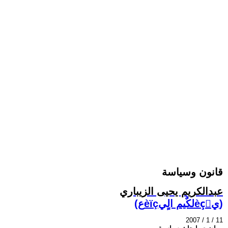
قانون وسياسة
عبدالكريم يحيى الزيباري
(عèïçلكٌيم الٍيèçٌي)
2007 / 1 / 11