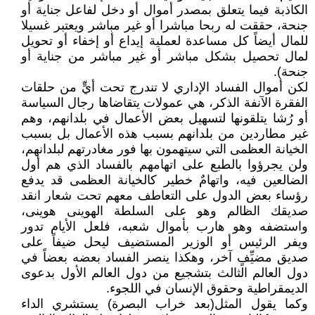
الكاذبة فيما يتعلق بمصدر أموال أو دخل لفاعل جناية أو
جنحة، حققت له ربحا مباشرا أو غير مباشر ويعتبر غسيلا
للمال أيضاً كل مساعدة لعملية إيداع أو إخفاء أو تحويل
لمال تحصيل بشكل مباشر أو غير مباشر من جناية أو
جنحة).
لكن أموال الفساد الإداري لا تندرج تحت أيٍّ من حلقات
الفقرة الآنفة الذكر، هي عمولات يتقاضاها رجال السياسة
أو رُشا يتلقونها لتسهيل بعض الأعمال في بلدانهم، وهم
غير مطاردين من بلدانهم بسبب هذه الأعمال بل بسبب
الخيانة العظمى التي سيتهمون بها فور مغادرتهم لبلدانهم،
ولن يجرؤوا بالطبع على اتهامهم بالفساد الذي هم أول
الضالعين فيه، واتهامٌ خطير كالخيانة العظمى قد يدفع
رؤساء بعض الدول على التعاطف معهم تحت شعار انقد
صديقك الظالم وهو على السلطة الهوينى هوينى،
واستضفه وهو هارب بأموال شعبه، فلعل الأيام تدور
ويفر الرئيس أو الوزير المستضيف ليحل ضيفاً على
صديق مضيِّفٍ آخر، وهكذا ينصر الفساد بعضه بعضاً في
دول العالم الثالث بتشجيع من دول العالم الأول بدعوى
الديمقراطية وحقوق الإنسان في اللجوء.
وكما يقول المثل(بعد خراب البصرة) يستشري الداء