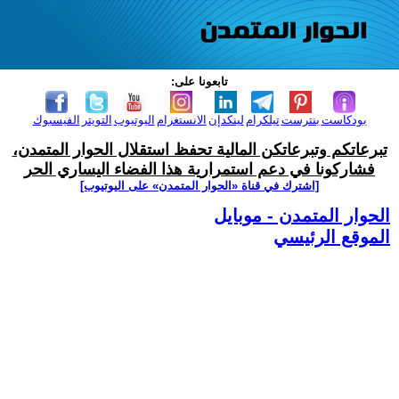
تابعونا على:
بودكاست
بنترست
تيلكرام
لينكدإن
الانستغرام
اليوتيوب
التويتر
الفيسبوك
تبرعاتكم وتبرعاتكن المالية تحفظ استقلال الحوار المتمدن،
فشاركونا في دعم استمرارية هذا الفضاء اليساري الحر
[اشترك في قناة ‫«الحوار المتمدن» على اليوتيوب]
الحوار المتمدن - موبايل
الموقع الرئيسي