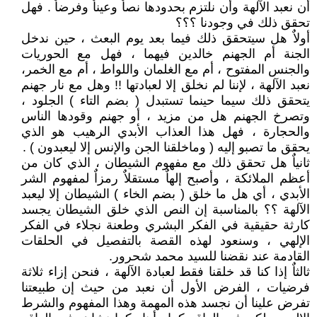
أن نعبد الآلهة وأن نلتزم بحدودها نصاٌ وعيناٌ وفرضاٌ . فهل
تحقق ذلك في وجودنا ؟؟؟
أولاٌ هل سيتحقق ذلك فيما بعد يوم البعث ، حين ندخل
الجنة أم الجهنم خالدين فيهما ، فهل مع الحوريات
والجنس المفتوح ، أم مع الغلمان واللواط ، أم مع الخمر،
نعبد الآلهة ، لإننا لم نخلق إلا لعبادتها !! وهل مع نار جهنم
يتحقق ذلك سيما حينما تستبدل ( بضم التاء ) الجلود ،
وتصرخ الجهنم هل من مزيد ، أو جهنم وقودها الناس
والحجارة ، فهل هذا العذاب الأبدي الرهيب هو الذي
يحقق ما تصبو إليه ( وماخلقنا الجن والإنس إلا ليعبدون ) .
ثانياٌ هل تحقق ذلك مع مفهوم الشيطان ، الذي كان من
أعظم الملائكة ، وأصبح إلهاٌ مستقلاٌ رمزاٌ لمفهوم الشر
الأبدي ، أي هل ما خلق ( بضم الخاء ) الشيطان إلا ليعبد
الآلهة ؟؟ بالمناسبة إن النص الذي خلق الشيطان يجسد
كارثة حقيقية في الفكر البشري وطعنة نجلاء في الفكر
الإلهي ، وسنعود لهذه القصة بالتفصيل في الحلقات
القادمة عند نقضنا للسيد محمد شحرور.
ثالثاٌ إذا كنا قد خلقنا فقط لعبادة الآلهة ، فنحن إزاء ثلاثة
فرضيات ، الفرض الأول أن نعبد من حيث إن طبيعتنا
تفرض علينا أن نجسد هذه المهمة وهذا المفهوم والشرط