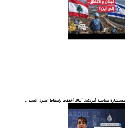
.. مستشارة سياسية أمريكية: أيباك أخفقت بإسقاط عبدول السيد