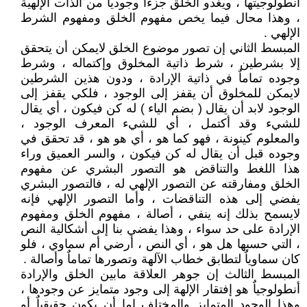
أنطولوجيتها ، ويغدو الخلق جزءاٌ وجودياٌ من الذات الإلهية
، وهذا محال فيما يخص مفهوم الخلق ومفهوم الشرط
الإلهي .
المبسط الثاني إن تصور موضوع الخلق لايمكن أن يتحقق
إلا بشرطين ، شرط ذاتية المخلوق وإكتماله ، وشرط
وجوده تماماٌ في ذاتية الإرادة ، ودون هذين الشرطين
لايمكن للمخلوق أن يقفز إلى الوجود ، فلكي يقفز إلى
الوجود لابد أن يقال ( بضم الياء ) له كن فيكون ، أي يقال
للشيء وقد أكتمل ، أي للشيء المعرف الوجود ،
والمعلوم كينونة ، فهو كما هو ، أي هو هو ، قد تحقق في
وجوده قبل أن يقال له كن فيكون ، والسر العميق وراء
هذا اللغط والتناقض هو التصور البشري عن مفهوم
الخلق ومفارقته عن التصور الإلهي له ، فالتصور البشري
يفضي إلى هذه التناقضات ، وأما التصور الإلهي فإنه
لايسمح بذلك إنه ينفي ، أصالة ، مفهوم الخلق ومفهوم
الإرادة على حد سواء ، وهذا يفضي بنا إلى أشكالية النص
، التي حسبها هل هو ، أي النص ، أرضي أم سماوي ، فلو
كان سماوياٌ لتطابق خطاب الآلهة وتصورها تماماٌ وأصالة .
المبسط الثالث إن جوهر العلاقة مابين الخلق والإرادة
أنطولوجياٌ هو إفتقار الإلهة إلى وجود متمايز عن وجودها ،
وهذا الوجود المتمايز والمختلف إما أن يكون حقيقياٌ أو