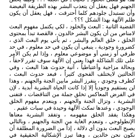
الجهنم فهل يعقل أن يتعذب البشر بهذه الطريقة البغيضة
وأن تستبدل جلودهم كلما أحترقت ، فهل يعقل أن يكون
ظلم الآلهة بهذا الشكل ؟؟؟ .
القضية الثانية : البعث والخلود ، لكي يكتمل مفهوم البعث
لامناص من أن يكون البشر خالدون ، فالقصة تبدأ بمحتوى
الخلق ، خلق العالم والبشر ، ثم يأتي يوم البعث الذي ،
كضرورة وجودية ، ينبغي أن يكون في حد معلوم ، في حد
ظرفي أو زمني أو موضوعي معلوم ، وإذا لم يكن الأمر
على تلك الشاكلة فهذا يعني إن الآلهة سوف تقرر لاحقاٌ ،
وبحالة مزاجية وأعتباطياٌ ، آنية حدوث هذا البعث ، وفي
الحالتين لايختلف الفحوى كثيراٌ ، فبعد حدوث البعث ،
كظرف وجودي ، ينفرز البشر مابين الجنة والجهنم ، وهذا
لن يستقيم وجودياٌ إلا إذا كانت الحياة البشرية أبدية ، لإن
في الفرض المعاكس تخلق جملة من التناقضات ، فتفنى
البشرية ، وتزال الجنة والجهنم ، وينعدم مفهوم الخلق
الوجودي ، وعندها تمكث الآلهة وحيدة في سبات عقيم .
وهكذا يفقد الخلق مفهومه ، وتفقد البشرية معناها
الإنطولوجي ، وتنعدم الغاية من الجنة والجهنم ، وبالتالي
يصبح البعث بدون أي دلالة ، إذاٌ من الضرورة المطلقة أن
نكون نحن خالدين ، وهنا تبرز الإشكالية الحقيقية في