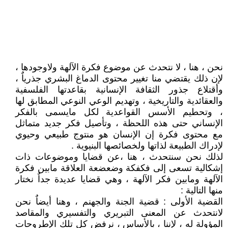
نحن ، هنا ، لا نتحدث عن موضوع فكرة الآلهة ولاوجودها ،
لإن ذلك يقتضي منا تغيير محتوى الدماغ البشري جذرياٌ ،
وأقتلاع جذور الثقافة الإنسانية بقاعدتها الفلسفية
والعقائدية والتاريخية ، وتهديم الوعي النوعي المطابق لها
، وتحطيم الأسس القواعدية لكل مايسمى بالفكر
الإنساني حتى هذه اللحظة ، وتأصيل فكر جديد متماثل
مع محتوى فكرة إن الإنسان هو منتوج طبيعي وحيوي
لإدراك الطبيعة لذاتها ولخصائصها البنيوية .
لذلك نحن سنتحدث ، هنا ،عن قضايا وموضوعات ذات
إشكالية تسعى إلى فكفكة وضعضعة العلاقة مابين فكرة
الآلهة ومابين فكر الآلهة ، وهي قضايا عديدة جداٌ نختار
منها التالية :
القضية الأولى : قضية الجنة والجهنم ، وهنا أيضاٌ نحن
لانتحدث عن المعنى التبريري والتفسيري والمقاصد
المؤولة له ، لإننا ، بالأساس ، نرفض كل تلك الإطروحات