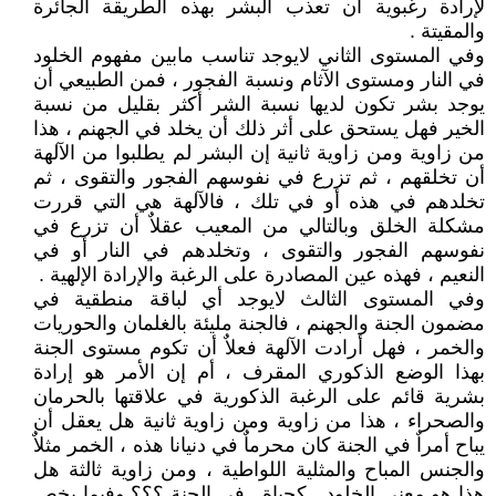
لإرادة رغبوية أن تعذب البشر بهذه الطريقة الجائرة
والمقيتة .
وفي المستوى الثاني لايوجد تناسب مابين مفهوم الخلود
في النار ومستوى الآثام ونسبة الفجور ، فمن الطبيعي أن
يوجد بشر تكون لديها نسبة الشر أكثر بقليل من نسبة
الخير فهل يستحق على أثر ذلك أن يخلد في الجهنم ، هذا
من زاوية ومن زاوية ثانية إن البشر لم يطلبوا من الآلهة
أن تخلقهم ، ثم تزرع في نفوسهم الفجور والتقوى ، ثم
تخلدهم في هذه أو في تلك ، فالآلهة هي التي قررت
مشكلة الخلق وبالتالي من المعيب عقلاٌ أن تزرع في
نفوسهم الفجور والتقوى ، وتخلدهم في النار أو في
النعيم ، فهذه عين المصادرة على الرغبة والإرادة الإلهية .
وفي المستوى الثالث لايوجد أي لباقة منطقية في
مضمون الجنة والجهنم ، فالجنة مليئة بالغلمان والحوريات
والخمر ، فهل أرادت الآلهة فعلاٌ أن تكوم مستوى الجنة
بهذا الوضع الذكوري المقرف ، أم إن الأمر هو إرادة
بشرية قائم على الرغبة الذكورية في علاقتها بالحرمان
والصحراء ، هذا من زاوية ومن زاوية ثانية هل يعقل أن
يباح أمراٌ في الجنة كان محرماٌ في دنيانا هذه ، الخمر مثلاٌ
والجنس المباح والمثلية اللواطية ، ومن زاوية ثالثة هل
هذا هو معنى الخلود ـ كحياة ـ في الجنة ؟؟؟ وفيما يخص