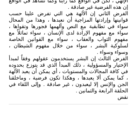
الإلهي ، لكن في الواقع كما رأينا وكما نشاهد في الواقع
إن هذه الفرضية غير صادقة .
الفرض الثاني إن الألهة هي التي تفرض علينا حسب
قوانينها وإرادتها المزاجية أن نعبدها ، وهذا من المحال
سواء في تطابقية مع النص وألهمها فجورها وتقواها ،
سواء مع مفهوم الإرادة لدى الإنسان ، سواء تماثلاٌ مع
مفهوم الثواب والعقاب ، سواء مع القوانين الخاصة
لسلوكية البشر ، سواء من خلال مفهوم الشيطان ،
وسواء وسواء .
الفرض الثالث إن البشر يستخدمون عقولهم وفقاٌ لمبدأ
الإختيار والمسؤولية ، ذلك المبدأ الذي قد يتوزع بحدوده
في كافة المجالات والمستويات ، أي يمكن أن يعبد الآلهة
، كما يمكن ألا يعبدها ، وهكذا تكون فرضية ، وماخلقنا
الجن والإنس إلا ليعبدون ، غير صادقة . وإلى اللقاء في
الحلقة الرابعة والثمانين .
نقض