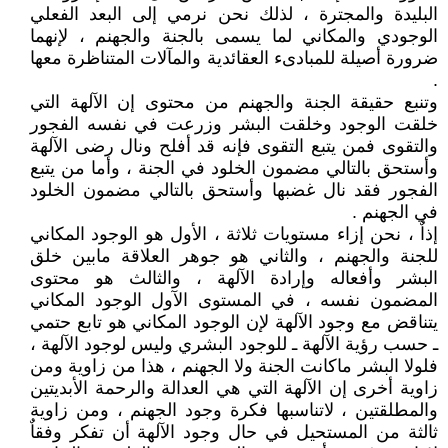
البليدة والمجترة ، لذلك نحن نرمي إلى البعد الفعلي
الوجودي والمكاني لما يسمى بالجنة والجهنم ، لإنهما
ضرورة أصيلة للمبادىء العقائدية والمآلات المتناظرة معها
.
وتنبع حقيقة الجنة والجهنم من محتوى إن الآلهة التي
خلقت الوجود وخلقت البشر وزرعت في نفسه الفجور
والتقوى فمن يتبع التقوى فإنه قد أفلح ونال رضى الآلهة
وأستحق بالتالي مضمون الخلود في الجنة ، وأما من يتبع
الفجور فقد نال غضبها وأستحق بالتالي مضمون الخلود
في الجهنم .
إذاٌ ، نحن إزاء مستويات ثلاثة ، الأول هو الوجود المكاني
للجنة والجهنم ، والثاني هو جوهر العلاقة مابين خلق
البشر وأفعاله وإرادة الآلهة ، والثالث هو محتوى
المضمون نفسه ، في المستوى الآول الوجود المكاني
يتناقض مع وجود الآلهة لإن الوجود المكاني هو تابع حتمي
ـ حسب رؤية الآلهة ـ للوجود البشري وليس لوجود الآلهة ،
فلولا البشر ماكانت الجنة ولا الجهنم ، هذا من زاوية ومن
زاوية أخرى إن الآلهة التي هي العدالة والرحمة الأبديتين
والمطلقتين ، لاتناسبها فكرة وجود الجهنم ، ومن زاوية
ثالثة من المستحيل في حال وجود الآلهة أن تفكر وفقاٌ