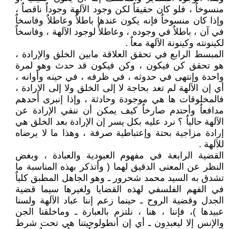
منسوخاٌ ، فلو كان حقيقاٌ لكن وجود الآلهة وجوداٌ ناقصاٌ ،
وإذا كان منسوخاٌ فإنه يكون عندها باطلاٌ وعاطلاٌ وفاسخاٌ
في آن ، باطلاٌ في وجوده ، وعاطلأٌ لوجود الآلهة ، وفاسخاٌ
لكينونته وكينونة الآلهة معاٌ .
المبسط الرابع في تحقق العلاقة مابين الخلق والإرادة ،
هو تحقق كن فيكون ، وكن فيكون قد حدث وهو لمرة
واحدة وإنتهى في حدوثه ، في ظرفه ، في حينه وأوانه ،
أي إن الآلهة لم تعد بحاجة لا إلى الخلق ولا إلى الإرادة ،
فالمخلوقات ها هي موجودة وحادثة ، وإذا إنبرى أحدهم
مدافعاٌ وأحتدم صارخاٌ كيف يمكن أن ننفي الإرادة عن
الآلهة حالياٌ ؟ نرد عليه بكل يسر إن الإرادة بعد الخلق هي
إرادة مزاجية بحتة وإعتباطية صرفة ، وهذا ما لا يرضاه
للآلهة .
القضية الرابعة في مفهوم العبودية والعبادة ، وبغض
النظر عن المعنى الدقيق لهما ( وأتذكر بهذه المناسبة ما
تشدق به السيد محمد شحرور ـ وهو الجاهل المطبق كلياٌ
في الفهم الفلسفي لهذه القضايا ولغيرها سيما قضية
الجدل وقضية الروح ـ حينما زعم إننا عباد الآلهة ولسنا
عبيدها )، فإننا ، هنا ، نلتزم بالعبارة ـ وماخلقنا الجن
والإنس إلا ليعبدون ـ أي إن أنطولوجيتنا هي تحت شرط